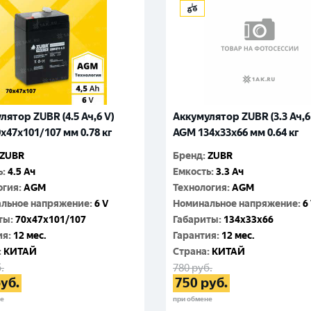
лятор ZUBR (4.5 Ач,6 V)
Аккумулятор ZUBR (3.3 Ач,6
x47x101/107 мм 0.78 кг
AGM 134x33x66 мм 0.64 кг
ZUBR
Бренд
:
ZUBR
ь
:
4.5 Ач
Емкость
:
3.3 Ач
огия
:
AGM
Технология
:
AGM
льное напряжение
:
6 V
Номинальное напряжение
:
6
ты
:
70x47x101/107
Габариты
:
134x33x66
ия
:
12 мес.
Гарантия
:
12 мес.
:
КИТАЙ
Cтрана
:
КИТАЙ
.
780
руб.
уб.
750
руб.
не
при обмене