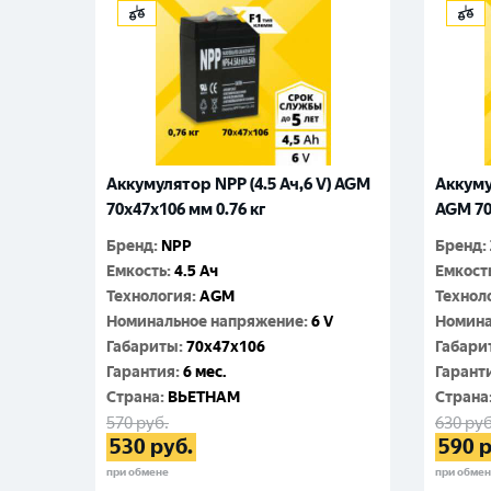
Аккумулятор NPP (4.5 Ач,6 V) AGM
Аккуму
70x47x106 мм 0.76 кг
AGM 70
Бренд
:
NPP
Бренд
:
Емкость
:
4.5 Ач
Емкост
Технология
:
AGM
Технол
Номинальное напряжение
:
6 V
Номина
Габариты
:
70x47x106
Габари
Гарантия
:
6 мес.
Гарант
Cтрана
:
ВЬЕТНАМ
Cтрана
570
руб.
630
руб
530
руб.
590
р
при обмене
при обме