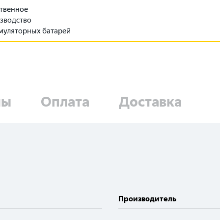
твенное
зводство
муляторных батарей
ны
Оплата
Доставка
Производитель