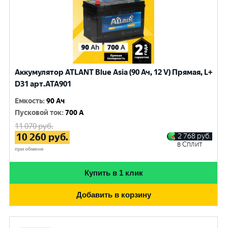
Аккумулятор ATLANT Blue Asia (90 Ач, 12 V) Прямая, L+
D31 арт.ATA901
Емкость
:
90 Ач
Пусковой ток
:
700 A
11 070
руб.
10 260
руб.
2 768
руб.
в Сплит
при обмене
Купить в 1 клик
Добавить в корзину