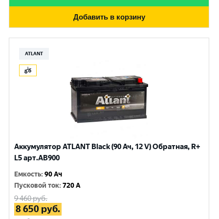
Добавить в корзину
ATLANT
Аккумулятор ATLANT Black (90 Ач, 12 V) Обратная, R+
L5 арт.AB900
Емкость
:
90 Ач
Пусковой ток
:
720 A
9 460
руб.
8 650
руб.