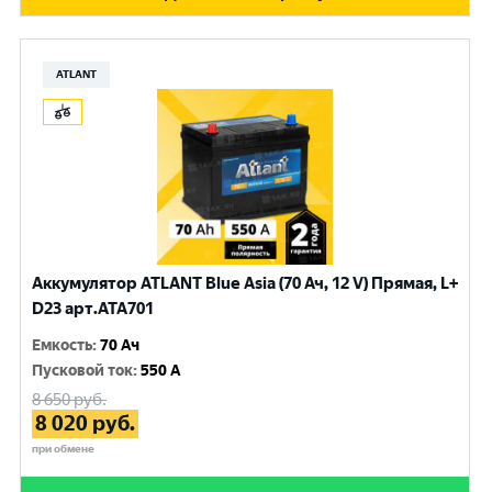
ATLANT
Аккумулятор ATLANT Blue Asia (70 Ач, 12 V) Прямая, L+
D23 арт.ATA701
Емкость
:
70 Ач
Пусковой ток
:
550 A
8 650
руб.
8 020
руб.
при обмене