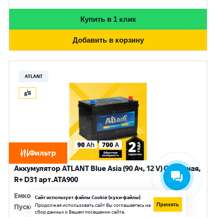
Купить в 1 клик
Добавить в корзину
ATLANT
Фильтр
Аккумулятор ATLANT Blue Asia (90 Ач, 12 V) Обратная,
R+ D31 арт.ATA900
Емкость
:
90 Ач
Сайт использует файлы Cookie (куки-файлы)
Принять
Продолжая использовать сайт Вы соглашаетесь на
Пусковой ток
:
700 A
сбор данных о Вашем посещении сайта.