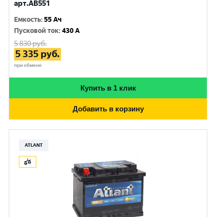
арт.AB551
Емкость
:
55 Ач
Пусковой ток
:
430 A
5 830
руб.
5 335
руб.
при обмене
Купить в 1 клик
Добавить в корзину
ATLANT