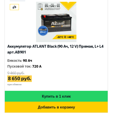
Аккумулятор ATLANT Black (90 Ач, 12 V) Прямая, L+ L4
арт.AB901
Емкость
:
90 Ач
Пусковой ток
:
720 A
9 460
руб.
8 650
руб.
при обмене
Купить в 1 клик
Добавить в корзину