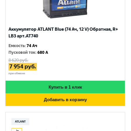
Аккумулятор ATLANT Blue (74 Ач, 12 V) Обратная, R+
LB3 арт.AT740
Емкость
:
74 Ач
Пусковой ток
:
680 A
8 620
руб.
7 954
руб.
при обмене
Купить в 1 клик
Добавить в корзину
ATLANT