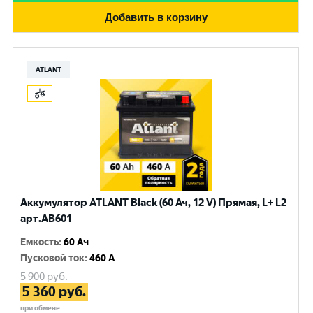
Добавить в корзину
ATLANT
Аккумулятор ATLANT Black (60 Ач, 12 V) Прямая, L+ L2
арт.AB601
Емкость
:
60 Ач
Пусковой ток
:
460 A
5 900
руб.
5 360
руб.
при обмене