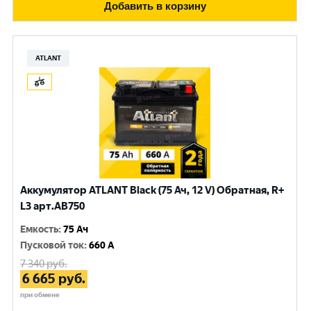
Добавить в корзину
ATLANT
Аккумулятор ATLANT Black (75 Ач, 12 V) Обратная, R+
L3 арт.AB750
Емкость
:
75 Ач
Пусковой ток
:
660 A
7 340
руб.
6 665
руб.
при обмене