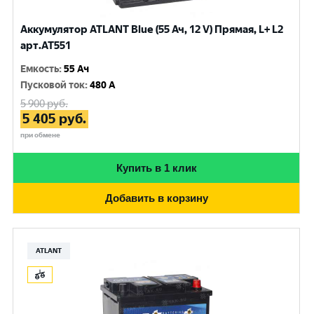
Аккумулятор ATLANT Blue (55 Ач, 12 V) Прямая, L+ L2
арт.AT551
Емкость
:
55 Ач
Пусковой ток
:
480 A
5 900
руб.
5 405
руб.
при обмене
Купить в 1 клик
Добавить в корзину
ATLANT