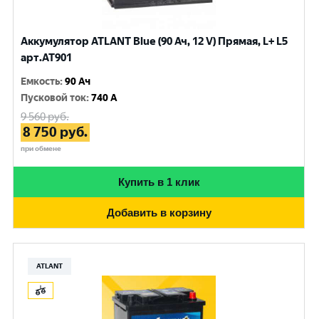
Аккумулятор ATLANT Blue (90 Ач, 12 V) Прямая, L+ L5
арт.AT901
Емкость
:
90 Ач
Пусковой ток
:
740 A
9 560
руб.
8 750
руб.
при обмене
Купить в 1 клик
Добавить в корзину
ATLANT