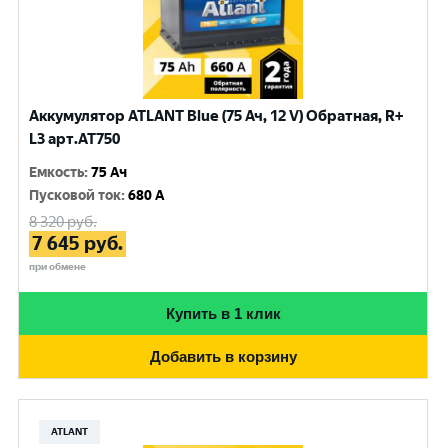
Аккумулятор ATLANT Blue (75 Ач, 12 V) Обратная, R+
L3 арт.AT750
Емкость
:
75 Ач
Пусковой ток
:
680 A
8 320
руб.
7 645
руб.
при обмене
Купить в 1 клик
Добавить в корзину
ATLANT