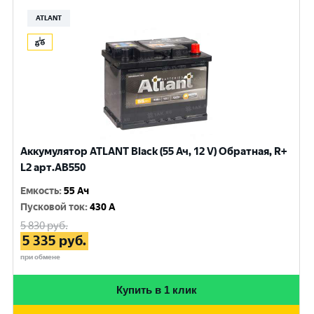
ATLANT
Аккумулятор ATLANT Black (55 Ач, 12 V) Обратная, R+
L2 арт.AB550
Емкость
:
55 Ач
Пусковой ток
:
430 A
5 830
руб.
5 335
руб.
при обмене
Купить в 1 клик