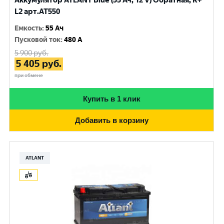
Аккумулятор ATLANT Blue (55 Ач, 12 V) Обратная, R+
L2 арт.AT550
Емкость
:
55 Ач
Пусковой ток
:
480 A
5 900
руб.
5 405
руб.
при обмене
Купить в 1 клик
Добавить в корзину
ATLANT