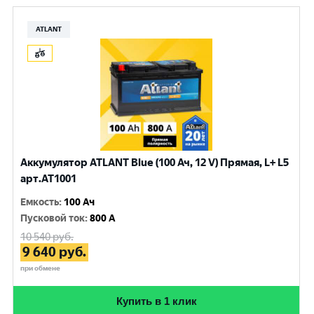
ATLANT
Аккумулятор ATLANT Blue (100 Ач, 12 V) Прямая, L+ L5
арт.AT1001
Емкость
:
100 Ач
Пусковой ток
:
800 A
10 540
руб.
9 640
руб.
при обмене
Купить в 1 клик