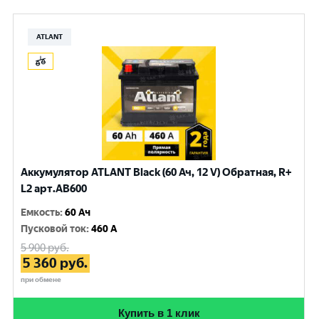
ATLANT
Аккумулятор ATLANT Black (60 Ач, 12 V) Обратная, R+
L2 арт.AB600
Емкость
:
60 Ач
Пусковой ток
:
460 A
5 900
руб.
5 360
руб.
при обмене
Купить в 1 клик