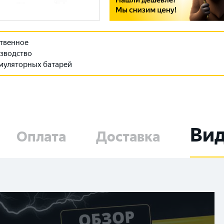
твенное
зводство
муляторных батарей
Ви
Оплата
Доставка