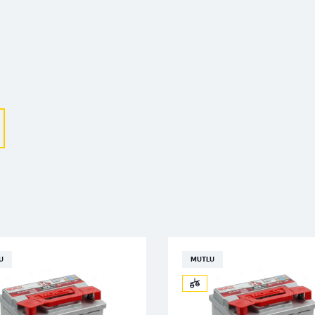
Выберите ваш город
Великий Новгород
Санкт-Петербург
Гатчина
Смоленск
Москва
U
MUTLU