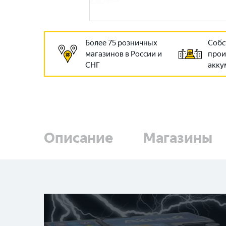
Более 75 розничных
Собс
магазинов в России и
прои
СНГ
акку
Описание
Магазины