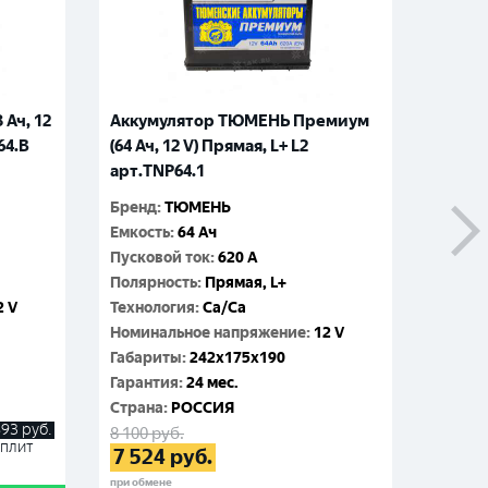
 Ач, 12
Аккумулятор ТЮМЕНЬ Премиум
Аккум
64.B
(64 Ач, 12 V) Прямая, L+ L2
(60 Ач
арт.TNP64.1
арт.T
Бренд
:
ТЮМЕНЬ
Бренд
:
Емкость
:
64 Ач
Емкос
Пусковой ток
:
620 A
Пусков
Полярность
:
Прямая, L+
Поляр
2 V
Технология
:
Ca/Ca
Технол
Номинальное напряжение
:
12 V
Номин
Габариты
:
242x175x190
Габар
Гарантия
:
24 мес.
Гаран
Cтрана
:
РОССИЯ
Cтран
893
руб.
8 100
руб.
7 300
р
Сплит
7 524
руб.
6 76
при обмене
при обме