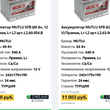
лятор MUTLU SFB (60 Ач, 12
Аккумулятор MUTLU SFB (63
ая, L+ L2 арт.L2.60.054.B
V) Прямая, L+ L2 арт.L2.63.0
MUTLU
Бренд
:
MUTLU
ь
:
60 Ач
Емкость
:
63 Ач
ой ток
:
540 A
Пусковой ток
:
640 A
ость
:
Прямая, L+
Полярность
:
Прямая, L+
огия
:
Ca/Ca
Технология
:
Ca/Ca
льное напряжение
:
12 V
Номинальное напряжение
:
1
ты
:
242x175x190
Габариты
:
242x175x190
ия
:
24 мес.
Гарантия
:
24 мес.
:
ТУРЦИЯ
Cтрана
:
ТУРЦИЯ
руб.
11 570
руб.
00
руб.
11 003
руб.
2 685
руб.
2 
в Сплит
в 
не
при обмене