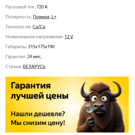
Пусковой ток
:
720 A
Полярность
:
Прямая, L+
Технология
:
Ca/Ca
Номинальное напряжение
:
12 V
Габариты
:
315x175x190
Гарантия
:
24 мес.
Cтрана
:
БЕЛАРУСЬ