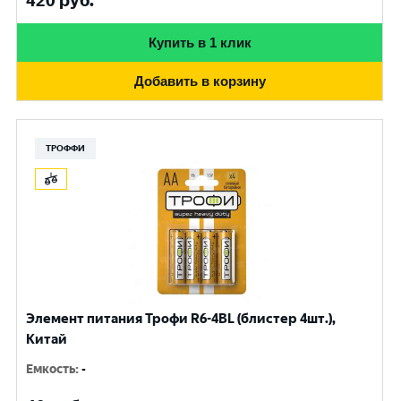
420
руб.
Купить в 1 клик
Добавить в корзину
ТРОФФИ
Элемент питания Трофи R6-4BL (блистер 4шт.),
Китай
Емкость
:
-