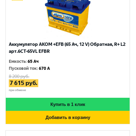
Аккумулятор AKOM +EFB (65 Ач, 12 V) Обратная, R+ L2
арт.6CT-65VL EFBR
Емкость
:
65 Ач
Пусковой ток
:
670 A
8 200
руб.
7 615
руб.
при обмене
Купить в 1 клик
Добавить в корзину