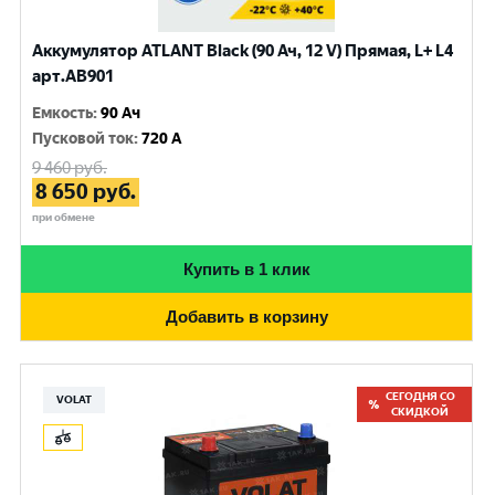
Аккумулятор ATLANT Black (90 Ач, 12 V) Прямая, L+ L4
арт.AB901
Емкость
:
90 Ач
Пусковой ток
:
720 A
9 460
руб.
8 650
руб.
при обмене
Купить в 1 клик
Добавить в корзину
СЕГОДНЯ СО
VOLAT
СКИДКОЙ