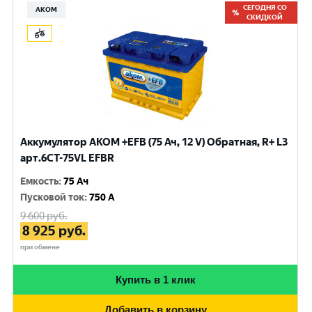
СЕГОДНЯ СО
АКОМ
СКИДКОЙ
Аккумулятор AKOM +EFB (75 Ач, 12 V) Обратная, R+ L3
арт.6СТ-75VL EFBR
Емкость
:
75 Ач
Пусковой ток
:
750 A
9 600
руб.
8 925
руб.
при обмене
Купить в 1 клик
Добавить в корзину