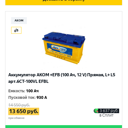
АКОМ
Аккумулятор AKOM +EFB (100 Ач, 12 V) Прямая, L+ L5
арт.6СТ-100VL EFBL
Емкость
:
100 Ач
Пусковой ток
:
930 A
14 550
руб.
13 650
руб.
3 637
руб.
в Сплит
при обмене