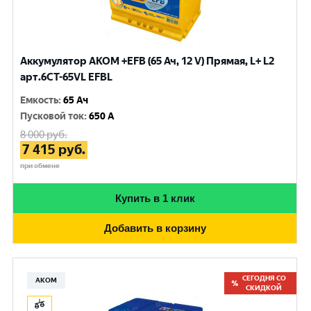
Аккумулятор AKOM +EFB (65 Ач, 12 V) Прямая, L+ L2
арт.6СТ-65VL EFBL
Емкость
:
65 Ач
Пусковой ток
:
650 A
8 000
руб.
7 415
руб.
при обмене
Купить в 1 клик
Добавить в корзину
СЕГОДНЯ СО
АКОМ
СКИДКОЙ