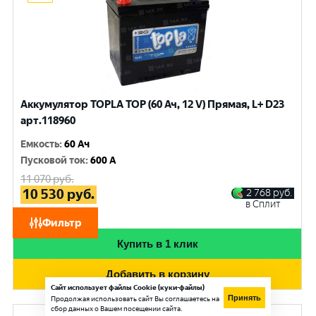
Аккумулятор TOPLA TOP (60 Ач, 12 V) Прямая, L+ D23
арт.118960
Емкость
:
60 Ач
Пусковой ток
:
600 A
11 070
руб.
10 530
руб.
2 768
руб.
в Сплит
при обмене
Фильтр
Купить в 1 клик
Добавить в корзину
Сайт использует файлы Cookie (куки-файлы)
Принять
Продолжая использовать сайт Вы соглашаетесь на
сбор данных о Вашем посещении сайта.