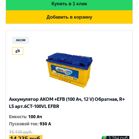
Купить в 1 клик
Добавить в корзину
АКОМ
Аккумулятор AKOM +EFB (100 Ач, 12 V) Обратная, R+
L5 арт.6СТ-100VL EFBR
Емкость
:
100 Ач
Пусковой ток
:
930 A
15 135
руб.
14 235
руб.
3 784
руб.