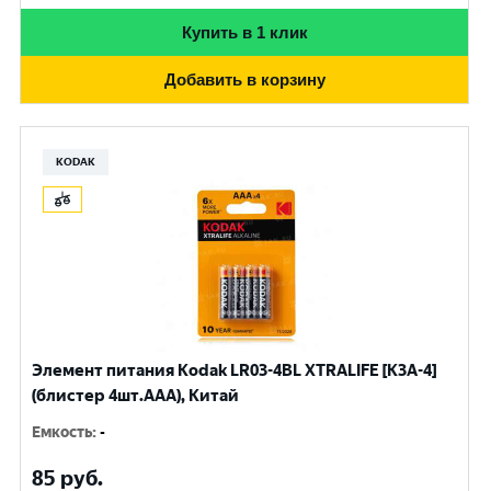
Купить в 1 клик
Добавить в корзину
KODAK
Элемент питания Kodak LR03-4BL XTRALIFE [K3A-4]
(блистер 4шт.AАА), Китай
Емкость
:
-
85
руб.