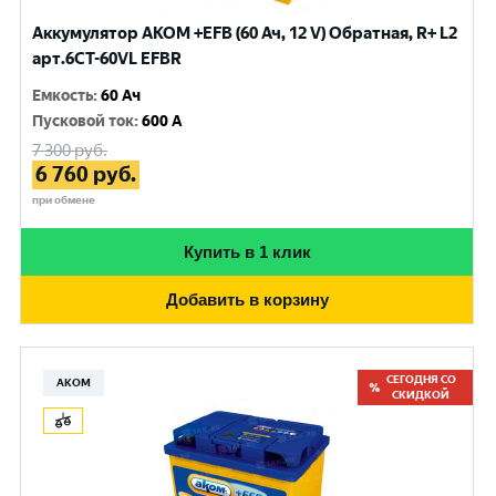
Аккумулятор AKOM +EFB (60 Ач, 12 V) Обратная, R+ L2
арт.6CТ-60VL EFBR
Емкость
:
60 Ач
Пусковой ток
:
600 A
7 300
руб.
6 760
руб.
при обмене
Купить в 1 клик
Добавить в корзину
СЕГОДНЯ СО
АКОМ
СКИДКОЙ