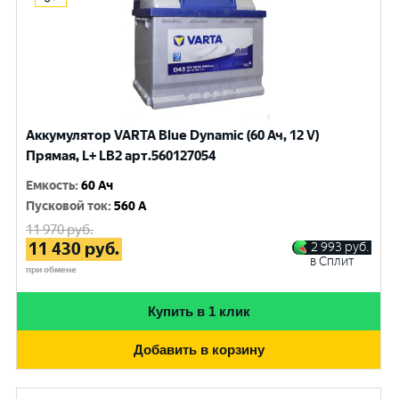
Аккумулятор VARTA Blue Dynamic (60 Ач, 12 V)
Прямая, L+ LB2 арт.560127054
Емкость
:
60 Ач
Пусковой ток
:
560 A
11 970
руб.
11 430
руб.
2 993
руб.
в Сплит
при обмене
Купить в 1 клик
Добавить в корзину