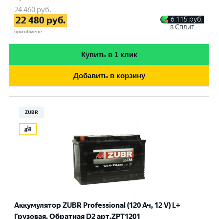
24 460
руб.
22 480
руб.
6 115
руб.
в Сплит
при обмене
Купить в 1 клик
Добавить в корзину
ZUBR
Аккумулятор ZUBR Professional (120 Ач, 12 V) L+
Грузовая, Обратная D2 арт.ZPT1201