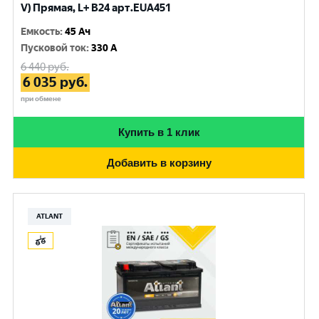
V) Прямая, L+ B24 арт.EUA451
Емкость
:
45 Ач
Пусковой ток
:
330 A
6 440
руб.
6 035
руб.
при обмене
Купить в 1 клик
Добавить в корзину
ATLANT