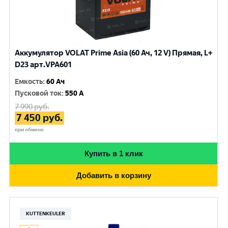
Аккумулятор VOLAT Prime Asia (60 Ач, 12 V) Прямая, L+
D23 арт.VPA601
Емкость
:
60 Ач
Пусковой ток
:
550 A
7 990
руб.
7 450
руб.
при обмене
Купить в 1 клик
Добавить в корзину
KUTTENKEULER