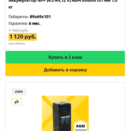
Аккумулятор NPP (4.5 Ач,12 V) AGM 89x69x101 мм 1.5
кг
Габариты
:
89x69x101
Гарантия
:
6 мес.
1 160
руб.
1 120
руб.
при обмене
Купить в 1 клик
Добавить в корзину
ZUBR