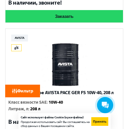
В наличии, звоните!
Заказать
AVISTA
Фильтр
Масло моторное AVISTA PACE GER FS 10W-40, 208 л
Класс вязкости SAE
:
10W-40
Литраж, л
:
208 л
Сайт использует файлы Cookie (куки-файлы)
В наличии, звоните!
Принять
Продолжая использовать сайт Вы соглашаетесь на
сбор данных о Вашем посещении сайта.