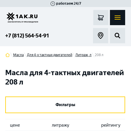
работаем 24/7
Великий Новгород
Санкт-Петербург
Гатчина
Смоленск
Москва
+7 (812) 564-54-91
Масла
Для 4-х тактных двигателей
Литраж, л
208 л
Масла для 4-тактных двигателей
208 л
Фильтры
цене
литражу
рейтингу