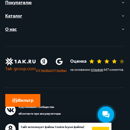
Покупателю
Каталог
О нас
Оценка
1ak-group.com
отзывы
отзывы
на основании
отзывов
647 клиентов
.
Фильтр
Крупнейшее сообщество
вКонтакте про аккумуляторы
Сообщество в Одноклассниках
Сайт использует файлы Cookie (куки-файлы)