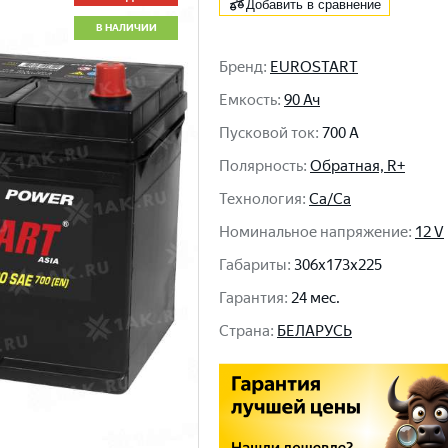
Добавить в сравнение
В НАЛИЧИИ
Бренд
:
EUROSTART
Емкость
:
90 Ач
Пусковой ток
:
700 A
Полярность
:
Обратная, R+
Технология
:
Ca/Ca
Номинальное напряжение
:
12 V
Габариты
:
306x173x225
Гарантия
:
24 мес.
Cтрана
:
БЕЛАРУСЬ