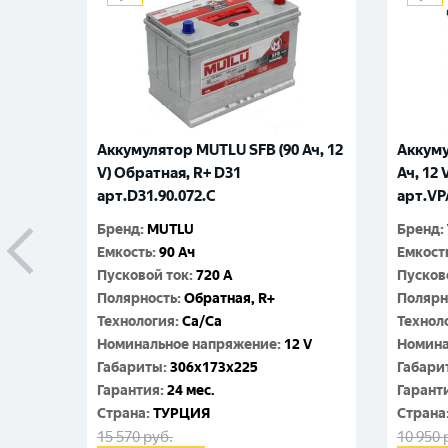
Аккумулятор MUTLU SFB (90 Ач, 12
Аккуму
V) Обратная, R+ D31
Ач, 12 
арт.D31.90.072.C
арт.VP
Бренд
:
MUTLU
Бренд
:
Емкость
:
90 Ач
Емкост
Пусковой ток
:
720 A
Пусков
Полярность
:
Обратная, R+
Полярн
Технология
:
Ca/Ca
Технол
Номинальное напряжение
:
12 V
Номина
Габариты
:
306x173x225
Габари
Гарантия
:
24 мес.
Гарант
Cтрана
:
ТУРЦИЯ
Cтрана
15 570
руб.
10 950