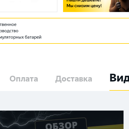
твенное
зводство
муляторных батарей
Ви
Оплата
Доставка