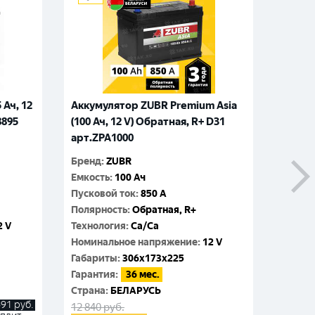
корпусе: технические характеристики
аккумуляторной батареи
 Ач, 12
Аккумулятор ZUBR Premium Asia
Аккуму
8895
(100 Ач, 12 V) Обратная, R+ D31
Ач, 12
арт.ZPA1000
арт.Z
Бренд
:
ZUBR
Бренд
:
Как определить дату производства на
Емкость
:
100 Ач
Емкос
аккумуляторе EUROSTART?
Пусковой ток
:
850 A
Пусков
Полярность
:
Обратная, R+
Поляр
2 V
Технология
:
Ca/Ca
Технол
Номинальное напряжение
:
12 V
Номин
Габариты
:
306x173x225
Габар
Гарантия
:
36 мес.
Гаран
Cтрана
:
БЕЛАРУСЬ
Cтран
691
руб.
12 840
руб.
12 260