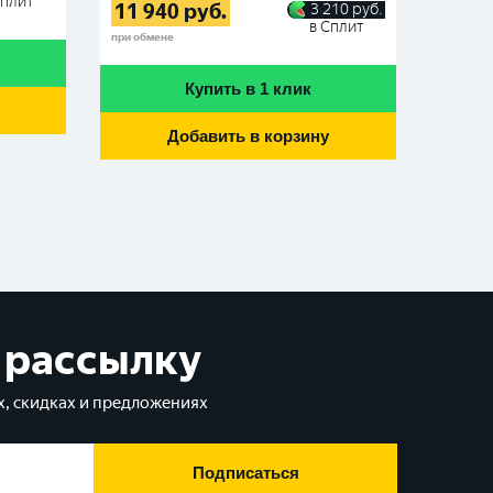
Сплит
11 940
руб.
11 4
3 210
руб.
в Сплит
при обмене
при обме
EUROSTART Extra Power 90 Ah в азиатском
корпусе: технические характеристики
Купить в 1 клик
аккумуляторной батареи
Добавить в корзину
 рассылку
, скидках и предложениях
Подписаться