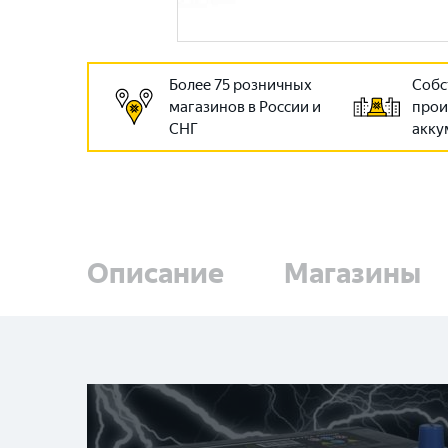
Более 75 розничных
Собс
магазинов в России и
прои
СНГ
акку
Описание
Магазины