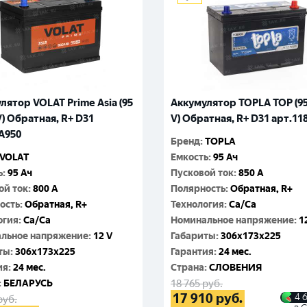
лятор VOLAT Prime Asia (95
Аккумулятор TOPLA TOP (95
V) Обратная, R+ D31
V) Обратная, R+ D31 арт.11
A950
Бренд
:
TOPLA
VOLAT
Емкость
:
95 Ач
ь
:
95 Ач
Пусковой ток
:
850 A
ой ток
:
800 A
Полярность
:
Обратная, R+
ость
:
Обратная, R+
Технология
:
Ca/Ca
огия
:
Ca/Ca
Номинальное напряжение
:
1
льное напряжение
:
12 V
Габариты
:
306x173x225
ты
:
306x173x225
Гарантия
:
24 мес.
ия
:
24 мес.
Cтрана
:
СЛОВЕНИЯ
:
БЕЛАРУСЬ
18 765
руб.
17 910
руб.
4 
руб.