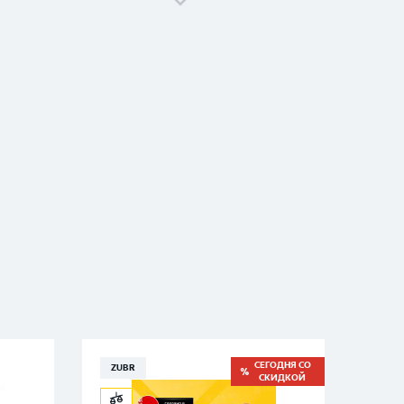
EUROSTART Extra Power 90 Ah в азиатском
корпусе: технические характеристики
аккумуляторной батареи
СЕГОДНЯ СО
ZUBR
ZUB
СКИДКОЙ
EUROSTART Extra Power 90 Ah в азиатском