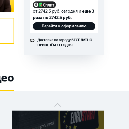
от
2742.5
руб. сегодня и
еще 3
раза по
2742.5
руб.
Как определить дату производства на
Перейти к оформлению
аккумуляторе EUROSTART?
Доставка по городу
БЕСПЛАТНО
ПРИВЕЗЁМ СЕГОДНЯ.
део
EUROSTART Extra Power 90 Ah в азиатском
корпусе: технические характеристики
аккумуляторной батареи