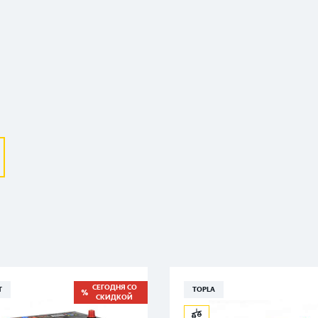
Выберите ваш город
Великий Новгород
Санкт-Петербург
Гатчина
Смоленск
Москва
СЕГОДНЯ СО
T
TOPLA
СКИДКОЙ