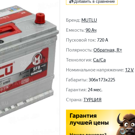
Добавить в сравнение
Бренд
:
MUTLU
Емкость
:
90 Ач
Пусковой ток
:
720 A
Полярность
:
Обратная, R+
Технология
:
Ca/Ca
Номинальное напряжение
:
12 V
Габариты
:
306x173x225
Гарантия
:
24 мес.
Cтрана
:
ТУРЦИЯ