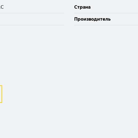
.C
Cтрана
Производитель
Выберите ваш город
Великий Новгород
Санкт-Петербург