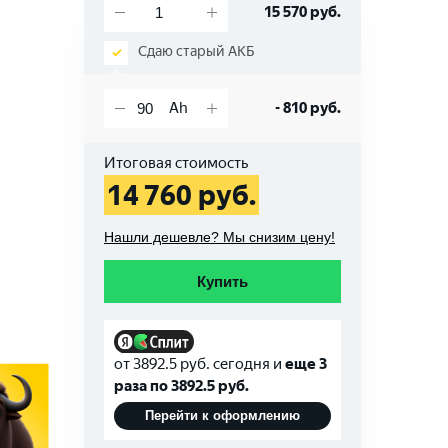
15 570
руб.
Сдаю старый АКБ
-
810
руб.
Итоговая стоимость
14 760
руб.
Нашли дешевле? Мы снизим цену!
Купить
от
3892.5
руб. сегодня и
еще 3
раза по
3892.5
руб.
Перейти к оформлению