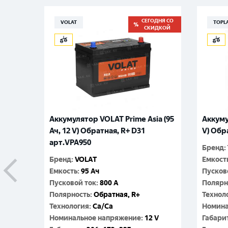
СЕГОДНЯ СО
VOLAT
TOPL
СКИДКОЙ
Аккумулятор VOLAT Prime Asia (95
Аккуму
Ач, 12 V) Обратная, R+ D31
V) Обр
арт.VPA950
Бренд
:
Бренд
:
VOLAT
Емкост
Емкость
:
95 Ач
Пусков
Пусковой ток
:
800 A
Полярн
Полярность
:
Обратная, R+
Технол
Технология
:
Ca/Ca
Номина
Номинальное напряжение
:
12 V
Габари