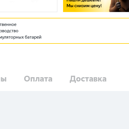
твенное
зводство
муляторных батарей
ны
Оплата
Доставка