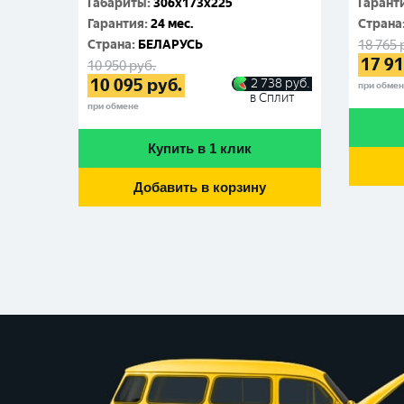
Габариты
:
306x173x225
Гарант
Гарантия
:
24 мес.
Cтрана
Cтрана
:
БЕЛАРУСЬ
18 765
17 9
10 950
руб.
10 095
руб.
2 738
руб.
при обме
в Сплит
при обмене
Купить в 1 клик
Добавить в корзину