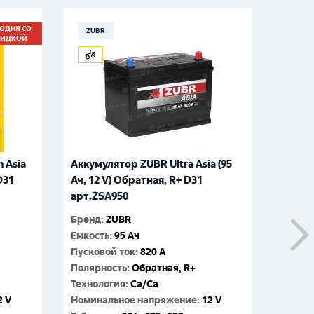
ГОДНЯ СО
ZUBR
EUR
КИДКОЙ
 Asia
Аккумулятор ZUBR Ultra Asia (95
Аккум
D31
Ач, 12 V) Обратная, R+ D31
Power 
арт.ZSA950
R+ D3
Бренд
:
ZUBR
Бренд
:
Емкость
:
95 Ач
Емкос
Пусковой ток
:
820 A
Пусков
Полярность
:
Обратная, R+
Поляр
Технология
:
Ca/Ca
Технол
2 V
Номинальное напряжение
:
12 V
Номин