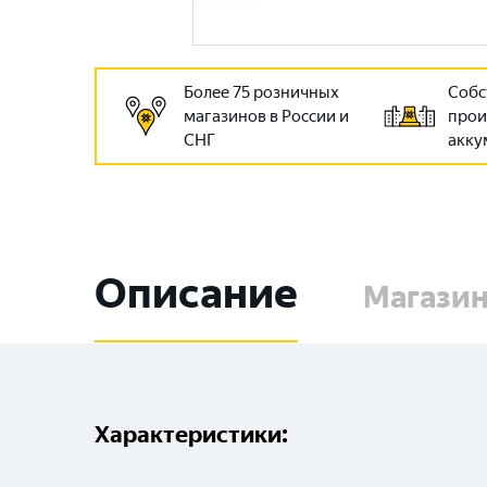
Более 75 розничных
Собс
магазинов в России и
прои
СНГ
акку
Описание
Магази
Характеристики: