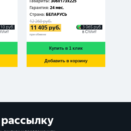
Габариты
:
306x173x225
Габар
Гарантия
:
24 мес.
Гаран
Cтрана
:
БЕЛАРУСЬ
Cтран
12 260
руб.
10 970
11 405
руб.
10 1
210
руб.
3 065
руб.
Сплит
в Сплит
при обмене
при обме
Купить в 1 клик
Добавить в корзину
 рассылку