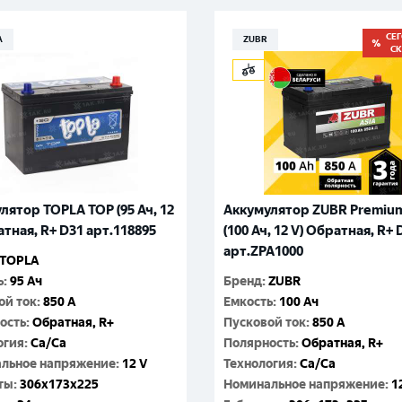
Гатчина
Смоленск
СЕ
A
ZUBR
Москва
С
лятор TOPLA TOP (95 Ач, 12
Аккумулятор ZUBR Premium
атная, R+ D31 арт.118895
(100 Ач, 12 V) Обратная, R+ 
арт.ZPA1000
TOPLA
ь
:
95 Ач
Бренд
:
ZUBR
ой ток
:
850 A
Емкость
:
100 Ач
ость
:
Обратная, R+
Пусковой ток
:
850 A
огия
:
Ca/Ca
Полярность
:
Обратная, R+
льное напряжение
:
12 V
Технология
:
Ca/Ca
ты
:
306x173x225
Номинальное напряжение
:
1