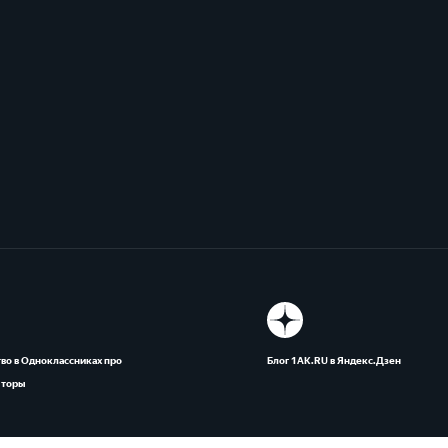
во в Одноклассниках про
Блог 1АК.RU в Яндекс.Дзен
яторы