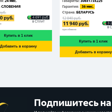
ия
:
24 мес.
Габариты
:
306x173x225
:
СЛОВЕНИЯ
Гарантия
:
36 мес.
руб.
Cтрана
:
БЕЛАРУСЬ
10
руб.
4 691
руб.
12 840
руб.
в Сплит
11 940
руб.
3 
не
в 
при обмене
Купить в 1 клик
Купить в 1 клик
Добавить в корзину
Добавить в корзину
Подпишитесь на