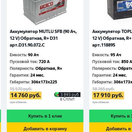
Аккумулятор MUTLU SFB (90 Ач,
Аккумулятор TOPLA
12 V) Обратная, R+ D31
12 V) Обратная, R+
арт.D31.90.072.C
арт.118895
Емкость
:
90 Ач
Емкость
:
95 Ач
Пусковой ток
:
720 A
Пусковой ток
:
850 
Полярность
:
Обратная, R+
Полярность
:
Обратн
Гарантия
:
24 мес.
Гарантия
:
24 мес.
Габариты
:
306x173x225
Габариты
:
306x173
15 570
руб.
18 765
руб.
14 760
руб.
17 910
руб.
3 893
руб.
в Сплит
при обмене
при обмене
Купить в 1 клик
Купить в 
Добавить в корзину
Добавить в