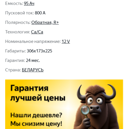
Емкость
:
95 Ач
Пусковой ток
:
800 A
Полярность
:
Обратная, R+
Технология
:
Ca/Ca
Номинальное напряжение
:
12 V
Габариты
:
306x173x225
Гарантия
:
24 мес.
Cтрана
:
БЕЛАРУСЬ