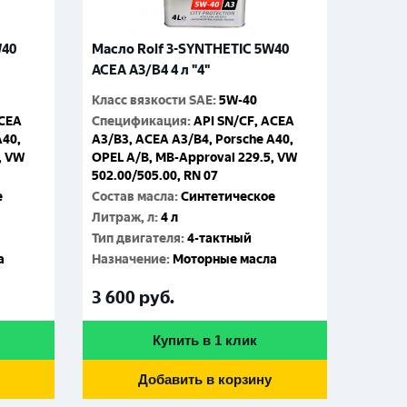
W40
Масло Rolf 3-SYNTHETIC 5W40
ACEA A3/B4 4 л "4"
Класс вязкости SAE
:
5W-40
ACEA
Спецификация
:
API SN/CF, ACEA
A40,
A3/B3, ACEA A3/B4, Porsche A40,
, VW
OPEL A/B, MB-Approval 229.5, VW
502.00/505.00, RN 07
е
Состав масла
:
Синтетическое
Литраж, л
:
4 л
Тип двигателя
:
4-тактный
а
Назначение
:
Моторные масла
3 600
руб.
Купить в 1 клик
Добавить в корзину