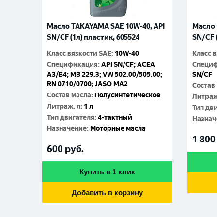
Масло TAKAYAMA SAE 10W-40, API
Масло 
SN/CF (1л) пластик, 605524
SN/CF 
Класс вязкости SAE
:
10W-40
Класс 
Спецификация
:
API SN/CF; ACEA
Специ
A3/B4; MB 229.3; VW 502.00/505.00;
SN/CF
RN 0710/0700; JASO MA2
Состав
Состав масла
:
Полусинтетическое
Литраж
Литраж, л
:
1 л
Тип дв
Тип двигателя
:
4-тактный
Назнач
Назначение
:
Моторные масла
1 800
600
руб.
Купить в 1 клик
Добавить в корзину