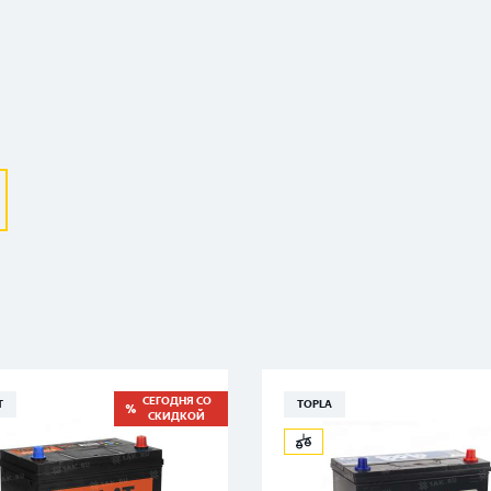
Выберите ваш город
СЕГОДНЯ СО
T
TOPLA
СКИДКОЙ
Великий Новгород
Санкт-Петербург
Гатчина
Смоленск