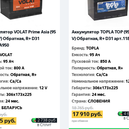
Москва
лятор VOLAT Prime Asia (95
Аккумулятор TOPLA TOP (95
V) Обратная, R+ D31
V) Обратная, R+ D31 арт.11
A950
Бренд
:
TOPLA
VOLAT
Емкость
:
95 Ач
ь
:
95 Ач
Пусковой ток
:
850 A
ой ток
:
800 A
Полярность
:
Обратная, R+
ость
:
Обратная, R+
Технология
:
Ca/Ca
огия
:
Ca/Ca
Номинальное напряжение
:
1
льное напряжение
:
12 V
Габариты
:
306x173x225
ты
:
306x173x225
Гарантия
:
24 мес.
ия
:
24 мес.
Cтрана
:
СЛОВЕНИЯ
:
БЕЛАРУСЬ
18 765
руб.
17 910
руб.
4 
руб.
в 
95
руб.
2 738
руб.
при обмене
в Сплит
не