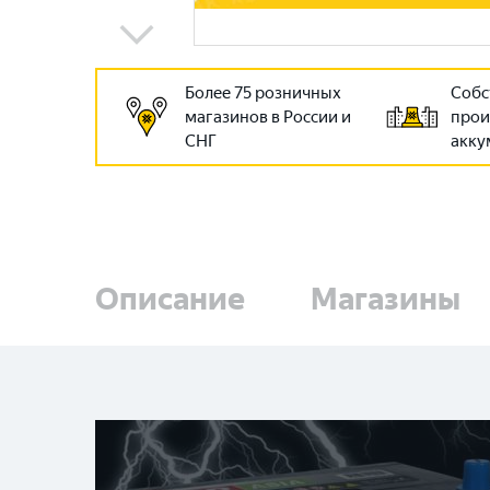
Более 75 розничных
Собс
магазинов в России и
прои
СНГ
акку
Описание
Магазины