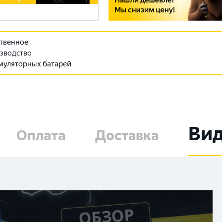
твенное
зводство
муляторных батарей
Ви
Оплата
Доставка