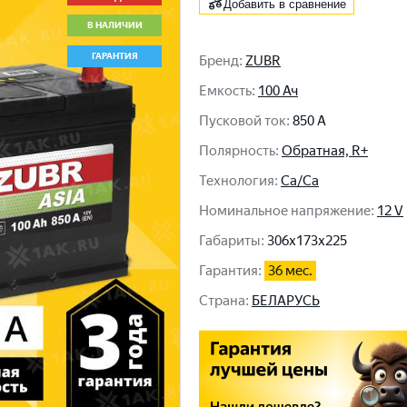
Добавить в сравнение
В НАЛИЧИИ
ГАРАНТИЯ
Бренд
:
ZUBR
Емкость
:
100 Ач
Пусковой ток
:
850 A
Полярность
:
Обратная, R+
Технология
:
Ca/Ca
Номинальное напряжение
:
12 V
Габариты
:
306x173x225
Гарантия
:
36 мес.
Cтрана
:
БЕЛАРУСЬ