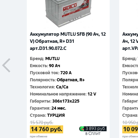
Аккумулятор MUTLU SFB (90 Ач, 12
Аккуму
V) Обратная, R+ D31
Ач, 12 
арт.D31.90.072.C
арт.VP
Бренд
:
MUTLU
Бренд
:
Емкость
:
90 Ач
Емкост
Пусковой ток
:
720 A
Пусков
Полярность
:
Обратная, R+
Полярн
Технология
:
Ca/Ca
Технол
Номинальное напряжение
:
12 V
Номина
Габариты
:
306x173x225
Габари
Гарантия
:
24 мес.
Гарант
Cтрана
:
ТУРЦИЯ
Cтрана
15 570
руб.
10 950
14 760
руб.
10 0
3 893
руб.
в Сплит
при обмене
при обме