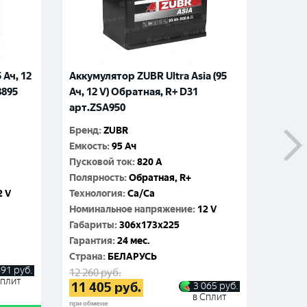
 Ач, 12
Аккумулятор ZUBR Ultra Asia (95
Аккум
8895
Ач, 12 V) Обратная, R+ D31
Power 
арт.ZSA950
R+ D3
Бренд
:
ZUBR
Бренд
:
Емкость
:
95 Ач
Емкос
Пусковой ток
:
820 A
Пусков
Полярность
:
Обратная, R+
Поляр
2 V
Технология
:
Ca/Ca
Технол
Номинальное напряжение
:
12 V
Номин
Габариты
:
306x173x225
Габар
Гарантия
:
24 мес.
Гаран
Cтрана
:
БЕЛАРУСЬ
Cтран
691
руб.
12 260
руб.
10 970
Сплит
11 405
руб.
10 1
3 065
руб.
в Сплит
при обмене
при обме