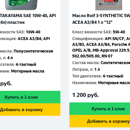
TAKAYAMA SAE 10W-40, API
Масло Rolf 3-SYNTHETIC 5
(4л) пластик
ACEA A3/B4 1 л "12"
вязкости SAE
:
10W-40
Класс вязкости SAE
:
5W-40
фикация
:
ACEA A3/B4; API
Спецификация
:
API SN/CF, 
A3/B3, ACEA A3/B4, Porsche 
OPEL A/B, MB-Approval 229.5
 масла
:
Полусинтетическое
502.00/505.00, RN 07
, л
:
4 л
Состав масла
:
Синтетическо
игателя
:
4-тактный
Литраж, л
:
1 л
ение
:
Моторные масла
Тип двигателя
:
4-тактный
руб.
Назначение
:
Моторные масл
1 200
руб.
Купить в 1 клик
Купить в 1 клик
Добавить в корзину
Добавить в корзину