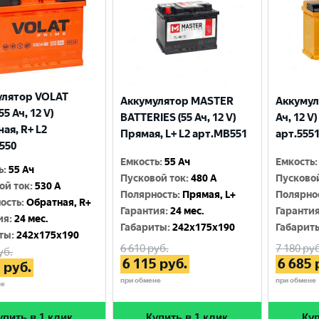
улятор VOLAT
Аккумулятор MASTER
Аккумул
55 Ач, 12 V)
BATTERIES (55 Ач, 12 V)
Ач, 12 V
ая, R+ L2
Прямая, L+ L2 арт.MB551
арт.555
550
Емкость
:
55 Ач
Емкость
:
ь
:
55 Ач
Пусковой ток
:
480 A
Пусково
ой ток
:
530 A
Полярность
:
Прямая, L+
Полярно
ость
:
Обратная, R+
Гарантия
:
24 мес.
Гаранти
ия
:
24 мес.
Габариты
:
242x175x190
Габарит
Выберите ваш город
ты
:
242x175x190
6 610
руб.
7 180
руб
уб.
6 115
руб.
6 685
5
руб.
Великий Новгород
Санкт-Петербург
при обмене
при обмене
не
Гатчина
Смоленск
упить в 1 клик
Купить в 1 клик
Куп