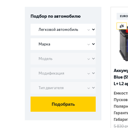
Подбор по автомобилю
EURO
Аккум
Blue (5
L+ L2 
Емкост
Пусков
Подобрать
Полярн
Гарант
Габари
5 830
р