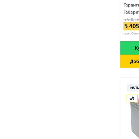
HANKOOK
Гарант
730 A
110 Ач
Габари
HOG
740 A
5 900
р
120 Ач
5 40
HOWTER
750 A
при обме
132 Ач
ISKRA ENERGY
760 A
140 Ач
К
MAGNUM
765 A
180 Ач
Доб
MEGA START
770 A
190 Ач
METACO
780 A
200 Ач
MILES
MUTL
790 A
210 Ач
MINSU
800 A
215 Ач
MOLL
815 A
220 Ач
MUTLU
820 A
225 Ач
MYWAY
830 A