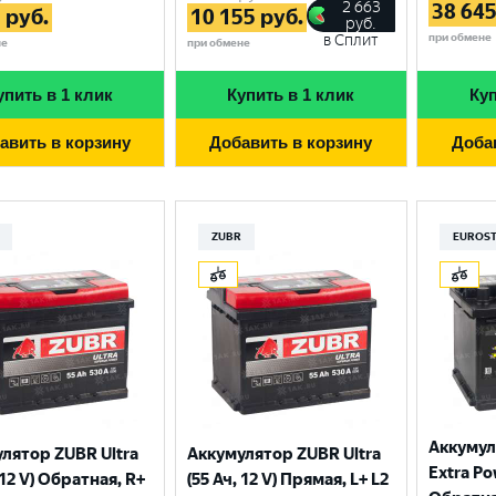
2 663
38 64
5
руб.
10 155
руб.
руб.
при обмене
в Сплит
не
при обмене
упить в 1 клик
Купить в 1 клик
Куп
авить в корзину
Добавить в корзину
Доба
ZUBR
EUROS
Аккуму
лятор ZUBR Ultra
Аккумулятор ZUBR Ultra
Extra Po
 12 V) Обратная, R+
(55 Ач, 12 V) Прямая, L+ L2