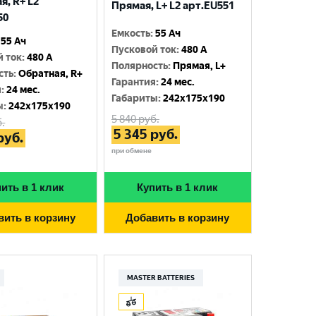
я, R+ L2
Прямая, L+ L2 арт.EU551
50
Емкость
:
55 Ач
55 Ач
Пусковой ток
:
480 A
й ток
:
480 A
Полярность
:
Прямая, L+
сть
:
Обратная, R+
Гарантия
:
24 мес.
я
:
24 мес.
Габариты
:
242x175x190
ы
:
242x175x190
5 840
руб.
.
5 345
руб.
руб.
при обмене
ить в 1 клик
Купить в 1 клик
вить в корзину
Добавить в корзину
MASTER BATTERIES