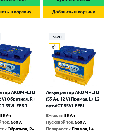
вить в корзину
Добавить в корзину
АКОМ
ятор AKOM +EFB
Аккумулятор AKOM +EFB
12 V) Обратная, R+
(55 Ач, 12 V) Прямая, L+ L2
6СТ-55VL EFBR
арт.6СТ-55VL EFBL
55 Ач
Емкость
:
55 Ач
й ток
:
560 A
Пусковой ток
:
560 A
сть
:
Обратная, R+
Полярность
:
Прямая, L+