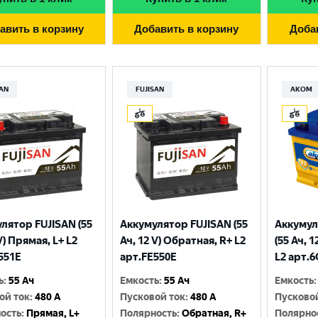
Москва
авить в корзину
Добавить в корзину
Доба
SAN
FUJISAN
АКОМ
лятор FUJISAN (55
Аккумулятор FUJISAN (55
Аккумул
V) Прямая, L+ L2
Ач, 12 V) Обратная, R+ L2
(55 Ач, 
551E
арт.FE550E
L2 арт.
ь
:
55 Ач
Емкость
:
55 Ач
Емкость
:
ой ток
:
480 A
Пусковой ток
:
480 A
Пусково
ость
:
Прямая, L+
Полярность
:
Обратная, R+
Полярно