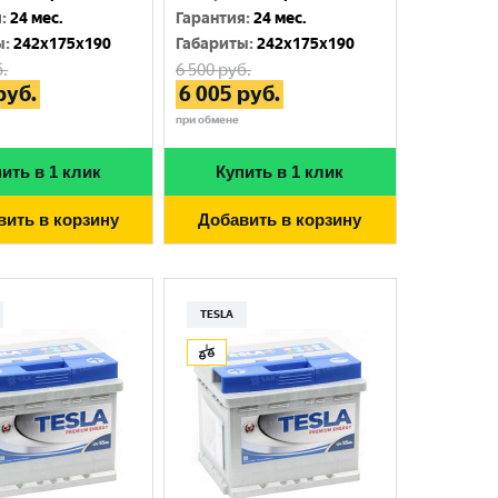
я
:
24 мес.
Гарантия
:
24 мес.
ы
:
242x175x190
Габариты
:
242x175x190
.
6 500
руб.
руб.
6 005
руб.
при обмене
ить в 1 клик
Купить в 1 клик
вить в корзину
Добавить в корзину
TESLA