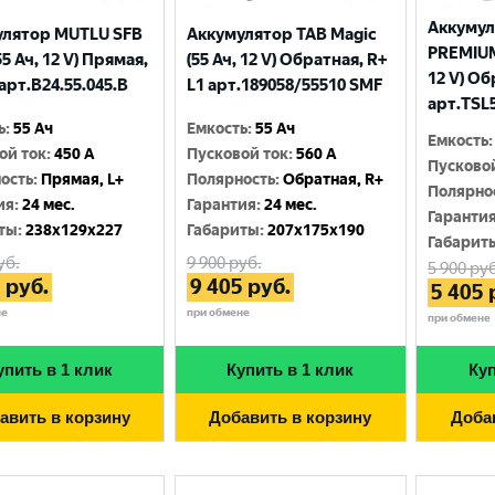
Аккумул
улятор MUTLU SFB
Аккумулятор TAB Magic
PREMIUM
(55 Ач, 12 V) Прямая,
(55 Ач, 12 V) Обратная, R+
12 V) Об
 арт.B24.55.045.B
L1 арт.189058/55510 SMF
арт.TSL
ь
:
55 Ач
Емкость
:
55 Ач
Емкость
:
ой ток
:
450 A
Пусковой ток
:
560 A
Пусково
ость
:
Прямая, L+
Полярность
:
Обратная, R+
Полярно
ия
:
24 мес.
Гарантия
:
24 мес.
Гаранти
ты
:
238x129x227
Габариты
:
207x175x190
Габарит
уб.
9 900
руб.
5 900
руб
5
руб.
9 405
руб.
5 405
не
при обмене
при обмене
упить в 1 клик
Купить в 1 клик
Куп
авить в корзину
Добавить в корзину
Доба