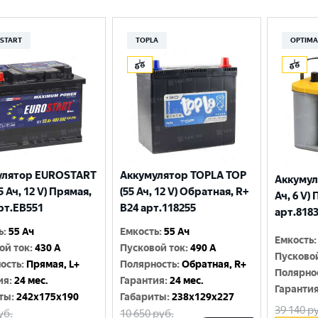
START
TOPLA
OPTIM
улятор EUROSTART
Аккумулятор TOPLA TOP
Аккумул
5 Ач, 12 V) Прямая,
(55 Ач, 12 V) Обратная, R+
Ач, 6 V)
арт.EB551
B24 арт.118255
арт.818
ь
:
55 Ач
Емкость
:
55 Ач
Емкость
:
ой ток
:
430 A
Пусковой ток
:
490 А
Пусково
ость
:
Прямая, L+
Полярность
:
Обратная, R+
Полярно
ия
:
24 мес.
Гарантия
:
24 мес.
Гаранти
ты
:
242x175x190
Габариты
:
238x129x227
39 140
ру
уб.
10 650
руб.