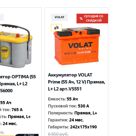
СЕГОДНЯ СО
A
VOLAT
СКИДКОЙ
Аккумулятор VOLAT
ятор OPTIMA (55
Prime (55 Ач, 12 V) Прямая,
 Прямая, L+ L2
L+ L2 арт.VS551
356000
Емкость
:
55 Ач
55 Ач
Пусковой ток
:
530 A
й ток
:
765 A
Полярность
:
Прямая, L+
сть
:
Прямая, L+
Гарантия
:
24 мес.
я
:
24 мес.
Габариты
:
242x175x190
б.
6 850
руб.