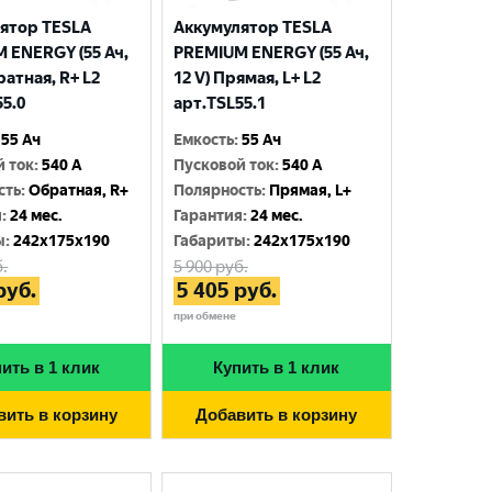
ятор TESLA
Аккумулятор TESLA
 ENERGY (55 Ач,
PREMIUM ENERGY (55 Ач,
ратная, R+ L2
12 V) Прямая, L+ L2
55.0
арт.TSL55.1
55 Ач
Емкость
:
55 Ач
й ток
:
540 A
Пусковой ток
:
540 A
сть
:
Обратная, R+
Полярность
:
Прямая, L+
я
:
24 мес.
Гарантия
:
24 мес.
ы
:
242x175x190
Габариты
:
242x175x190
.
5 900
руб.
руб.
5 405
руб.
при обмене
ить в 1 клик
Купить в 1 клик
вить в корзину
Добавить в корзину