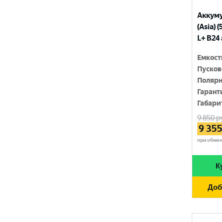
230 Ач
NORDSTERN
Аккум
840 A
(Asia) 
250 Ач
NORDSTERN Evolution
L+ B24
850 A
OPTIMA
Емкост
860 A
Пусков
POLUS ARCTIC
870 A
Полярн
RIDER
Гарант
880 A
Габари
ROCKET
890 A
9 850
р
9 35
SEBANG
900 A
при обме
SMART ELEMENT
910 A
К
SOLITE
920 A
Доб
SOLO PREMIUM
930 A
SPARK
940 A