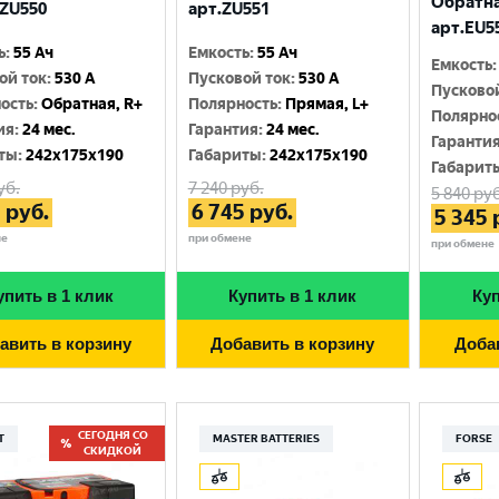
Обратна
.ZU550
арт.ZU551
арт.EU5
ь
:
55 Ач
Емкость
:
55 Ач
Емкость
:
ой ток
:
530 A
Пусковой ток
:
530 A
Пусково
ость
:
Обратная, R+
Полярность
:
Прямая, L+
Полярно
ия
:
24 мес.
Гарантия
:
24 мес.
Гаранти
ты
:
242x175x190
Габариты
:
242x175x190
Габарит
уб.
7 240
руб.
5 840
руб
5
руб.
6 745
руб.
5 345
не
при обмене
при обмене
упить в 1 клик
Купить в 1 клик
Куп
авить в корзину
Добавить в корзину
Доба
СЕГОДНЯ СО
T
MASTER BATTERIES
FORSE
СКИДКОЙ