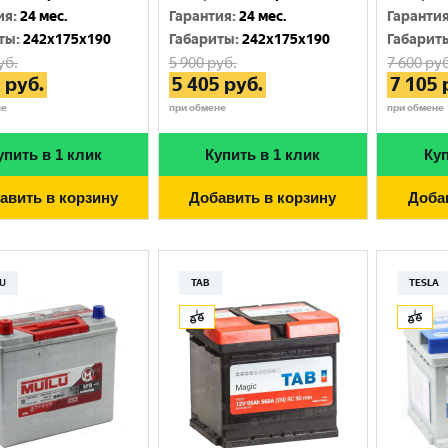
ия
:
24 мес.
Гарантия
:
24 мес.
Гаранти
ты
:
242x175x190
Габариты
:
242x175x190
Габарит
уб.
5 900
руб.
7 600
руб
5
руб.
5 405
руб.
7 105
не
при обмене
при обмене
упить в 1 клик
Купить в 1 клик
Куп
авить в корзину
Добавить в корзину
Доба
U
TAB
TESLA