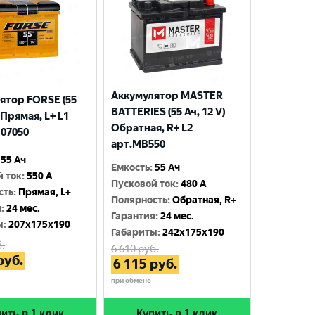
Аккумулятор MASTER
ятор FORSE (55
BATTERIES (55 Ач, 12 V)
) Прямая, L+ L1
Обратная, R+ L2
107050
арт.MB550
55 Ач
Емкость
:
55 Ач
й ток
:
550 A
Пусковой ток
:
480 A
сть
:
Прямая, L+
Полярность
:
Обратная, R+
я
:
24 мес.
Гарантия
:
24 мес.
ы
:
207x175x190
Габариты
:
242x175x190
.
6 610
руб.
руб.
6 115
руб.
при обмене
ить в 1 клик
Купить в 1 клик