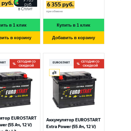
9 785
5
руб.
6 355
руб.
руб.
в Сплит
при обмене
ить в 1 клик
Купить в 1 клик
вить в корзину
Добавить в корзину
СЕГОДНЯ СО
СЕГОДНЯ СО
TART
EUROSTART
СКИДКОЙ
СКИДКОЙ
лятор EUROSTART
Аккумулятор EUROSTART
wer (55 Ач, 12 V)
Extra Power (55 Ач, 12 V)