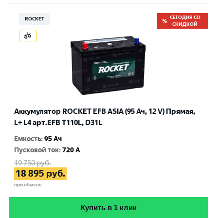
СЕГОДНЯ СО
ROCKET
СКИДКОЙ
Аккумулятор ROCKET EFB ASIA (95 Ач, 12 V) Прямая,
L+ L4 арт.EFB T110L, D31L
Емкость
:
95 Ач
Пусковой ток
:
720 A
19 750
руб.
18 895
руб.
при обмене
Купить в 1 клик