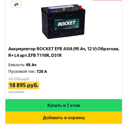
Аккумулятор ROCKET EFB ASIA (95 Ач, 12 V) Обратная,
R+ L4 арт.EFB T110R, D31R
Емкость
:
95 Ач
Пусковой ток
:
720 A
19 750
руб.
18 895
руб.
при обмене
Купить в 1 клик
Добавить в корзину