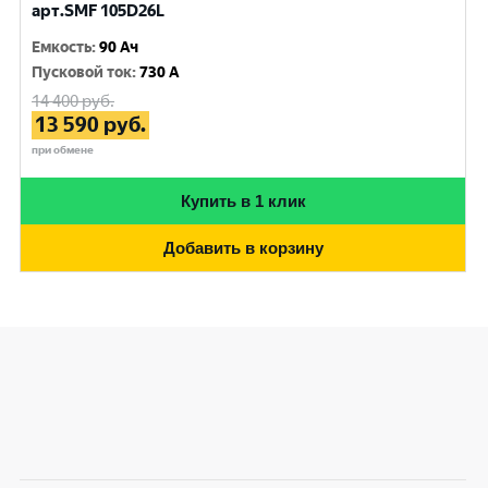
арт.SMF 105D26L
Емкость
:
90 Ач
Пусковой ток
:
730 A
14 400
руб.
13 590
руб.
при обмене
Купить в 1 клик
Добавить в корзину