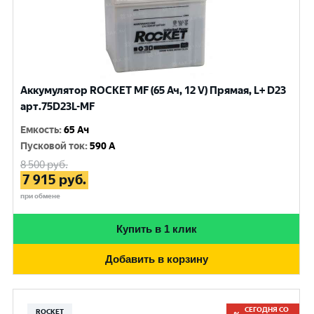
Аккумулятор ROCKET MF (65 Ач, 12 V) Прямая, L+ D23
арт.75D23L-MF
Емкость
:
65 Ач
Пусковой ток
:
590 A
8 500
руб.
7 915
руб.
при обмене
Купить в 1 клик
Добавить в корзину
СЕГОДНЯ СО
ROCKET