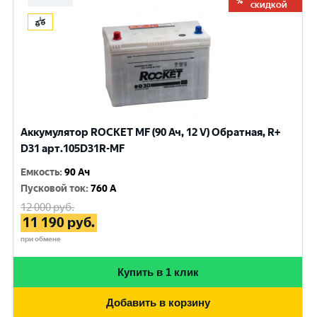
СКИДКОЙ
Аккумулятор ROCKET MF (90 Ач, 12 V) Обратная, R+
D31 арт.105D31R-MF
Емкость
:
90 Ач
Пусковой ток
:
760 A
12 000
руб.
11 190
руб.
при обмене
Купить в 1 клик
Добавить в корзину