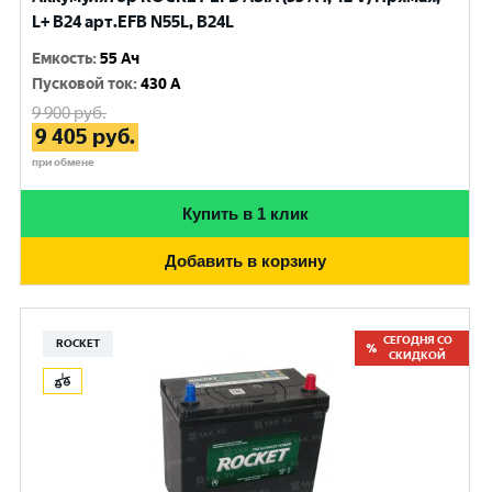
L+ B24 арт.EFB N55L, B24L
Емкость
:
55 Ач
Пусковой ток
:
430 A
9 900
руб.
9 405
руб.
при обмене
Купить в 1 клик
Добавить в корзину
СЕГОДНЯ СО
ROCKET
СКИДКОЙ