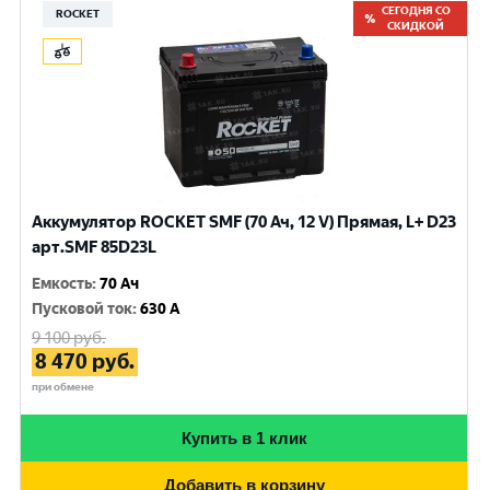
СЕГОДНЯ СО
ROCKET
СКИДКОЙ
Аккумулятор ROCKET SMF (70 Ач, 12 V) Прямая, L+ D23
арт.SMF 85D23L
Емкость
:
70 Ач
Пусковой ток
:
630 A
9 100
руб.
8 470
руб.
при обмене
Купить в 1 клик
Добавить в корзину