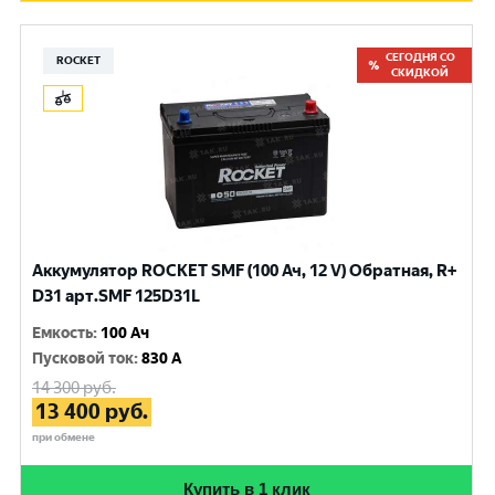
СЕГОДНЯ СО
ROCKET
СКИДКОЙ
Аккумулятор ROCKET SMF (100 Ач, 12 V) Обратная, R+
D31 арт.SMF 125D31L
Емкость
:
100 Ач
Пусковой ток
:
830 A
14 300
руб.
13 400
руб.
при обмене
Купить в 1 клик