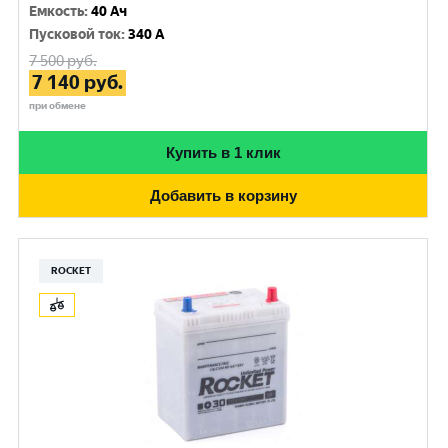
Емкость
:
40 Ач
Пусковой ток
:
340 A
7 500
руб.
7 140
руб.
при обмене
Купить в 1 клик
Добавить в корзину
ROCKET