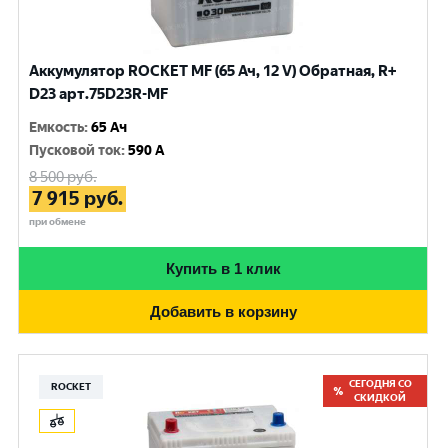
Аккумулятор ROCKET MF (65 Ач, 12 V) Обратная, R+
D23 арт.75D23R-MF
Емкость
:
65 Ач
Пусковой ток
:
590 A
8 500
руб.
7 915
руб.
при обмене
Купить в 1 клик
Добавить в корзину
СЕГОДНЯ СО
ROCKET
СКИДКОЙ