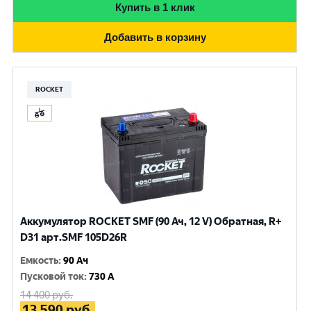
Купить в 1 клик
Добавить в корзину
ROCKET
Аккумулятор ROCKET SMF (90 Ач, 12 V) Обратная, R+
D31 арт.SMF 105D26R
Емкость
:
90 Ач
Пусковой ток
:
730 A
14 400
руб.
13 590
руб.