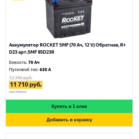
Аккумулятор ROCKET SMF (70 Ач, 12 V) Обратная, R+
D23 арт.SMF 85D23R
Емкость
:
70 Ач
Пусковой ток
:
630 A
12 340
руб.
11 710
руб.
при обмене
Купить в 1 клик
Добавить в корзину