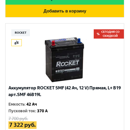
Добавить в корзину
СЕГОДНЯ СО
ROCKET
СКИДКОЙ
Аккумулятор ROCKET SMF (42 Ач, 12 V) Прямая, L+ B19
арт.SMF 46В19L
Емкость
:
42 Ач
Пусковой ток
:
370 A
7 700
руб.
7 322
руб.