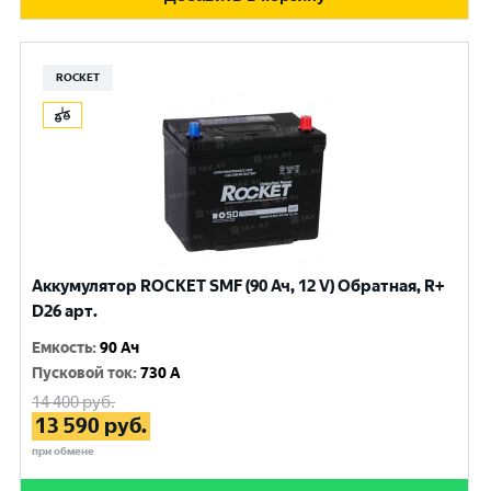
ROCKET
Аккумулятор ROCKET SMF (90 Ач, 12 V) Обратная, R+
D26 арт.
Емкость
:
90 Ач
Пусковой ток
:
730 A
14 400
руб.
13 590
руб.
при обмене