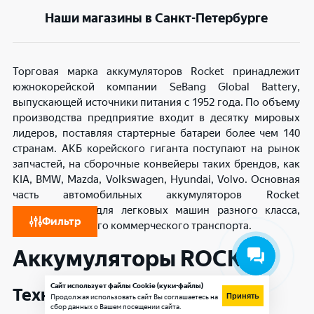
Наши магазины в Санкт-Петербурге
Торговая марка аккумуляторов Rocket принадлежит
южнокорейской компании SeBang Global Battery,
выпускающей источники питания с 1952 года. По объему
производства предприятие входит в десятку мировых
лидеров, поставляя стартерные батареи более чем 140
странам. АКБ корейского гиганта поступают на рынок
запчастей, на сборочные конвейеры таких брендов, как
KIA, BMW, Mazda, Volkswagen, Hyundai, Volvo. Основная
часть автомобильных аккумуляторов Rocket
предназначена для легковых машин разного класса,
Фильтр
среднетоннажного коммерческого транспорта.
Аккумуляторы ROCKET
Сайт использует файлы Cookie (куки-файлы)
Технологии АКБ Rocket
Принять
Продолжая использовать сайт Вы соглашаетесь на
сбор данных о Вашем посещении сайта.