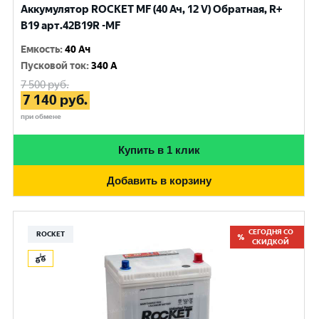
Аккумулятор ROCKET MF (40 Ач, 12 V) Обратная, R+
B19 арт.42B19R -MF
Емкость
:
40 Ач
Пусковой ток
:
340 A
7 500
руб.
7 140
руб.
при обмене
Купить в 1 клик
Добавить в корзину
СЕГОДНЯ СО
ROCKET
СКИДКОЙ