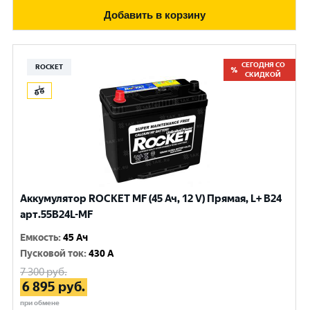
Добавить в корзину
СЕГОДНЯ СО
ROCKET
СКИДКОЙ
Аккумулятор ROCKET MF (45 Ач, 12 V) Прямая, L+ B24
арт.55B24L-MF
Емкость
:
45 Ач
Пусковой ток
:
430 A
7 300
руб.
6 895
руб.
при обмене