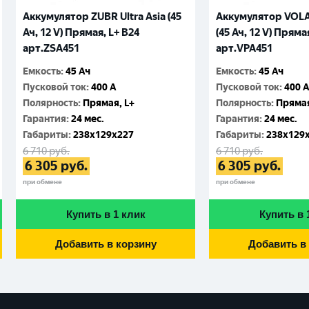
Аккумулятор ZUBR Ultra Asia (45
Аккумулятор VOLAT
Ач, 12 V) Прямая, L+ B24
(45 Ач, 12 V) Пряма
арт.ZSA451
арт.VPA451
Емкость
:
45 Ач
Емкость
:
45 Ач
Пусковой ток
:
400 A
Пусковой ток
:
400 
Полярность
:
Прямая, L+
Полярность
:
Прямая
Гарантия
:
24 мес.
Гарантия
:
24 мес.
Габариты
:
238x129x227
Габариты
:
238x129
6 710
руб.
6 710
руб.
6 305
руб.
6 305
руб.
при обмене
при обмене
Купить в 1 клик
Купить в 
Добавить в корзину
Добавить в