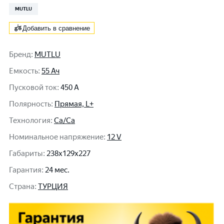
MUTLU
Добавить в сравнение
Бренд
:
MUTLU
Емкость
:
55 Ач
Пусковой ток
:
450 A
Полярность
:
Прямая, L+
Технология
:
Ca/Ca
Номинальное напряжение
:
12 V
Габариты
:
238x129x227
Гарантия
:
24 мес.
Cтрана
:
ТУРЦИЯ