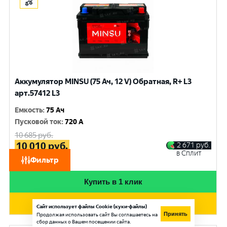
Аккумулятор MINSU (75 Ач, 12 V) Обратная, R+ L3
арт.57412 L3
Емкость
:
75 Ач
Пусковой ток
:
720 A
10 685
руб.
10 010
руб.
2 671
руб.
в Сплит
при обмене
Фильтр
Купить в 1 клик
Добавить в корзину
Сайт использует файлы Cookie (куки-файлы)
Принять
Продолжая использовать сайт Вы соглашаетесь на
сбор данных о Вашем посещении сайта.