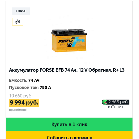
FORSE
Аккумулятор FORSE EFB 74 Ач, 12 V Обратная, R+ L3
Емкость
:
74 Ач
Пусковой ток
:
750 A
10 660
руб.
9 994
руб.
2 665
руб.
в Сплит
при обмене
Купить в 1 клик
Добавить в корзину