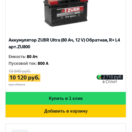
Аккумулятор ZUBR Ultra (80 Ач, 12 V) Обратная, R+ L4
арт.ZU800
Емкость
:
80 Ач
Пусковой ток
:
800 A
10 840
руб.
10 120
руб.
2 710
руб.
в Сплит
при обмене
Купить в 1 клик
Добавить в корзину