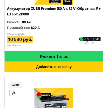
Аккумулятор ZUBR Premium (80 Ач, 12 V) Обратная, R+
L3 арт.ZP800
Емкость
:
80 Ач
Пусковой ток
:
820 A
11 250
руб.
10 530
руб.
2 813
руб.
в Сплит
при обмене
Купить в 1 клик
Добавить в корзину
ZUBR