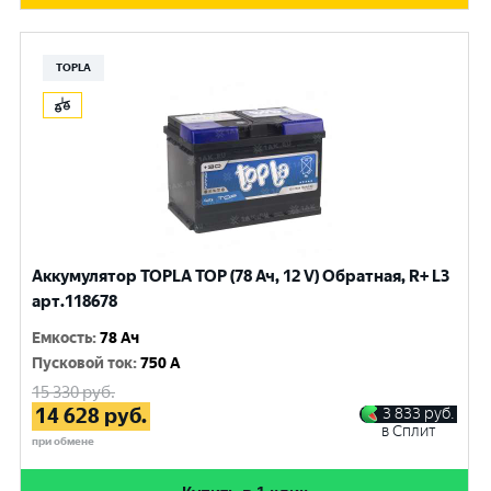
TOPLA
Аккумулятор TOPLA TOP (78 Ач, 12 V) Обратная, R+ L3
арт.118678
Емкость
:
78 Ач
Пусковой ток
:
750 A
15 330
руб.
14 628
руб.
3 833
руб.
в Сплит
при обмене