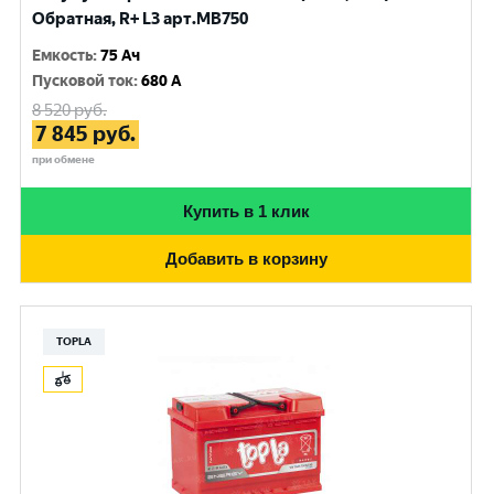
Обратная, R+ L3 арт.MB750
Емкость
:
75 Ач
Пусковой ток
:
680 A
8 520
руб.
7 845
руб.
при обмене
Купить в 1 клик
Добавить в корзину
TOPLA