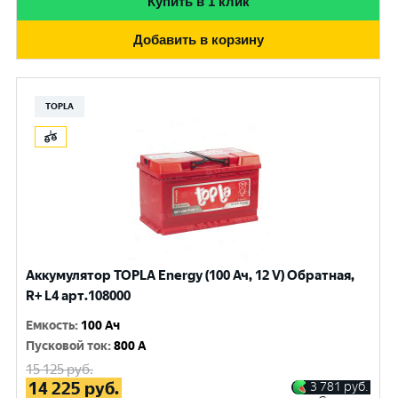
Купить в 1 клик
Добавить в корзину
TOPLA
Аккумулятор TOPLA Energy (100 Ач, 12 V) Обратная,
R+ L4 арт.108000
Емкость
:
100 Ач
Пусковой ток
:
800 A
15 125
руб.
14 225
руб.
3 781
руб.