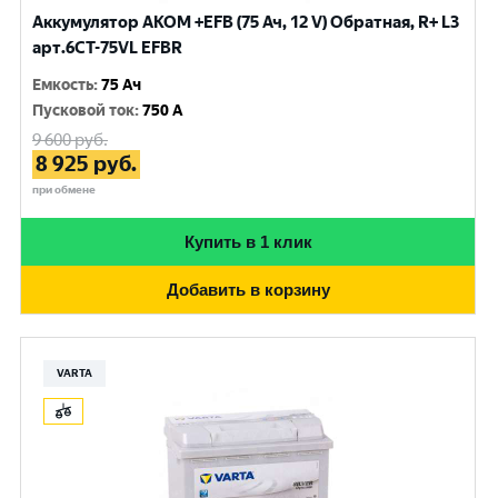
Аккумулятор AKOM +EFB (75 Ач, 12 V) Обратная, R+ L3
арт.6СТ-75VL EFBR
Емкость
:
75 Ач
Пусковой ток
:
750 A
9 600
руб.
8 925
руб.
при обмене
Купить в 1 клик
Добавить в корзину
VARTA