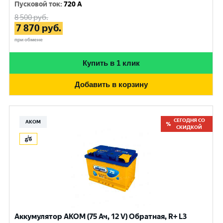
Пусковой ток
:
720 A
8 500
руб.
7 870
руб.
при обмене
Купить в 1 клик
Добавить в корзину
СЕГОДНЯ СО
АКОМ
СКИДКОЙ
Аккумулятор АКОМ (75 Ач, 12 V) Обратная, R+ L3