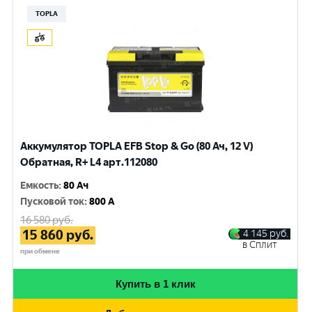
TOPLA
Аккумулятор TOPLA EFB Stop & Go (80 Ач, 12 V)
Обратная, R+ L4 арт.112080
Емкость
:
80 Ач
Пусковой ток
:
800 A
16 580
руб.
15 860
руб.
4 145
руб.
в Сплит
при обмене
Купить в 1 клик