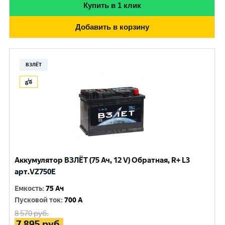
Купить в 1 клик
Добавить в корзину
ВЗЛЁТ
Аккумулятор ВЗЛЁТ (75 Ач, 12 V) Обратная, R+ L3
арт.VZ750E
Емкость
:
75 Ач
Пусковой ток
:
700 A
8 570
руб.
7 895
руб.