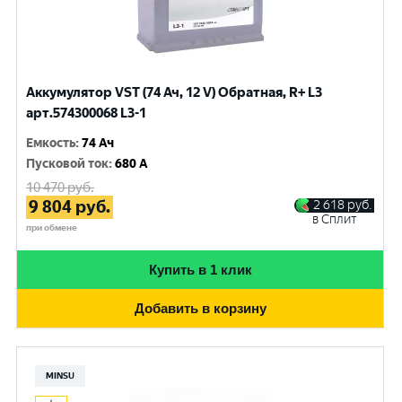
Аккумулятор VST (74 Ач, 12 V) Обратная, R+ L3
арт.574300068 L3-1
Емкость
:
74 Ач
Пусковой ток
:
680 A
10 470
руб.
9 804
руб.
2 618
руб.
в Сплит
при обмене
Купить в 1 клик
Добавить в корзину
MINSU