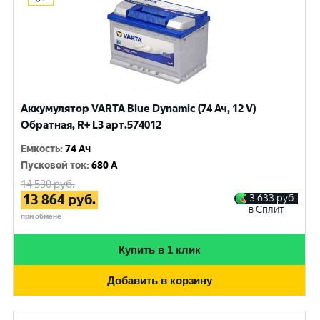
Аккумулятор VARTA Blue Dynamic (74 Ач, 12 V)
Обратная, R+ L3 арт.574012
Емкость
:
74 Ач
Пусковой ток
:
680 A
14 530
руб.
13 864
руб.
3 633
руб.
в Сплит
при обмене
Купить в 1 клик
Добавить в корзину