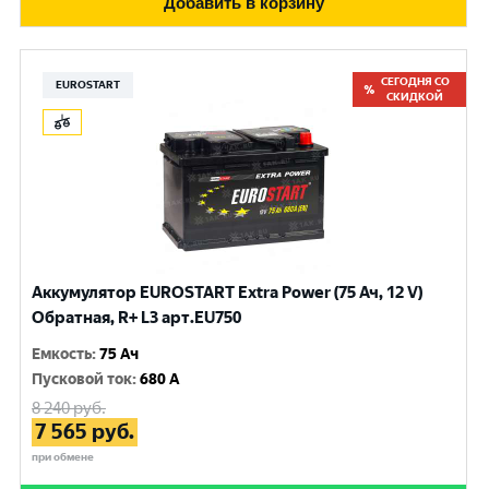
Добавить в корзину
СЕГОДНЯ СО
EUROSTART
СКИДКОЙ
Аккумулятор EUROSTART Extra Power (75 Ач, 12 V)
Обратная, R+ L3 арт.EU750
Емкость
:
75 Ач
Пусковой ток
:
680 A
8 240
руб.
7 565
руб.
при обмене