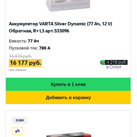
Аккумулятор VARTA Silver Dynamic (77 Ач, 12 V)
Обратная, R+ L3 арт.533096
Емкость
:
77 Ач
Пусковой ток
:
780 A
16 870
руб.
16 177
руб.
4 218
руб.
в Сплит
при обмене
Купить в 1 клик
Добавить в корзину
ZUBR