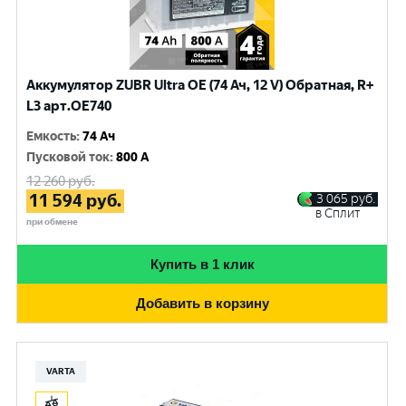
Аккумулятор ZUBR Ultra OE (74 Ач, 12 V) Обратная, R+
L3 арт.OE740
Емкость
:
74 Ач
Пусковой ток
:
800 A
12 260
руб.
11 594
руб.
3 065
руб.
в Сплит
при обмене
Купить в 1 клик
Добавить в корзину
VARTA