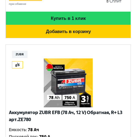
в Сплит
при обмене
Купить в 1 клик
Добавить в корзину
ZUBR
Аккумулятор ZUBR EFB (78 Ач, 12 V) Обратная, R+ L3
арт.ZE780
Емкость
:
78 Ач
Пусковой ток
:
750 A