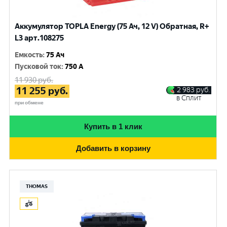
Аккумулятор TOPLA Energy (75 Ач, 12 V) Обратная, R+
L3 арт.108275
Емкость
:
75 Ач
Пусковой ток
:
750 A
11 930
руб.
11 255
руб.
2 983
руб.
в Сплит
при обмене
Купить в 1 клик
Добавить в корзину
THOMAS