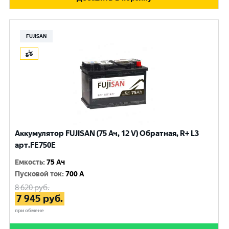
FUJISAN
Аккумулятор FUJISAN (75 Ач, 12 V) Обратная, R+ L3
арт.FE750E
Емкость
:
75 Ач
Пусковой ток
:
700 A
8 620
руб.
7 945
руб.
при обмене