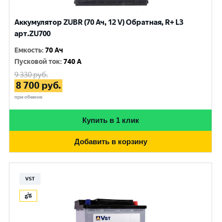
Аккумулятор ZUBR (70 Ач, 12 V) Обратная, R+ L3
арт.ZU700
Емкость
:
70 Ач
Пусковой ток
:
740 A
9 330
руб.
8 700
руб.
при обмене
Купить в 1 клик
Добавить в корзину
VST