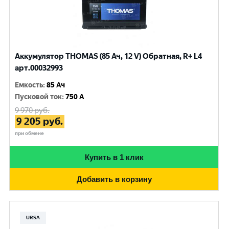
Аккумулятор THOMAS (85 Ач, 12 V) Обратная, R+ L4
арт.00032993
Емкость
:
85 Ач
Пусковой ток
:
750 A
9 970
руб.
9 205
руб.
при обмене
Купить в 1 клик
Добавить в корзину
URSA