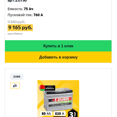
арт.ZU750
Емкость
:
75 Ач
Пусковой ток
:
760 A
9 840
руб.
9 165
руб.
при обмене
Купить в 1 клик
Добавить в корзину
ZUBR