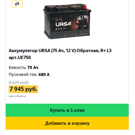
Аккумулятор URSA (75 Ач, 12 V) Обратная, R+ L3
арт.UE750
Емкость
:
75 Ач
Пусковой ток
:
680 A
8 620
руб.
7 945
руб.
при обмене
Купить в 1 клик
Добавить в корзину