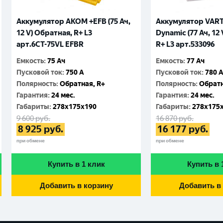
Аккумулятор AKOM +EFB (75 Ач,
Аккумулятор VARTA
12 V) Обратная, R+ L3
Dynamic (77 Ач, 12
арт.6СТ-75VL EFBR
R+ L3 арт.533096
Емкость
:
75 Ач
Емкость
:
77 Ач
Пусковой ток
:
750 A
Пусковой ток
:
780 
Полярность
:
Обратная, R+
Полярность
:
Обратн
Гарантия
:
24 мес.
Гарантия
:
24 мес.
Габариты
:
278x175x190
Габариты
:
278x175
9 600
руб.
16 870
руб.
8 925
руб.
16 177
руб.
при обмене
при обмене
Купить в 1 клик
Купить в 
Добавить в корзину
Добавить в