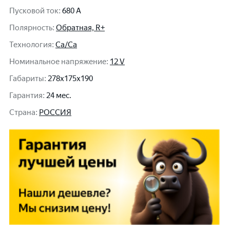
Пусковой ток
:
680 A
Полярность
:
Обратная, R+
Технология
:
Ca/Ca
Номинальное напряжение
:
12 V
Габариты
:
278x175x190
Гарантия
:
24 мес.
Cтрана
:
РОССИЯ