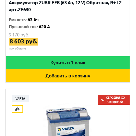
Аккумулятор ZUBR EFB (63 Ач, 12 V) Обратная, R+ L2
арт.ZE630
Емкость
:
63 Ач
Пусковой ток
:
620 A
9 170
руб.
8 603
руб.
при обмене
Купить в 1 клик
Добавить в корзину
СЕГОДНЯ СО
VARTA
СКИДКОЙ