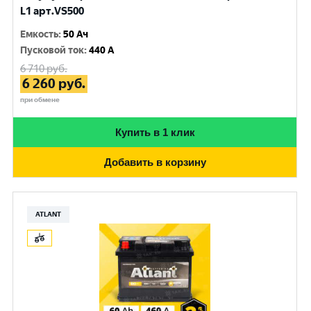
L1 арт.VS500
Емкость
:
50 Ач
Пусковой ток
:
440 A
6 710
руб.
6 260
руб.
при обмене
Купить в 1 клик
Добавить в корзину
ATLANT