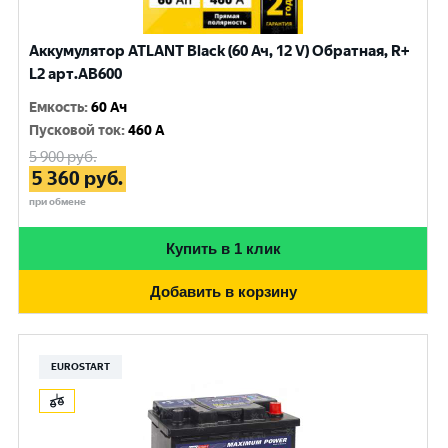
Аккумулятор ATLANT Black (60 Ач, 12 V) Обратная, R+
L2 арт.AB600
Емкость
:
60 Ач
Пусковой ток
:
460 A
5 900
руб.
5 360
руб.
при обмене
Купить в 1 клик
Добавить в корзину
EUROSTART