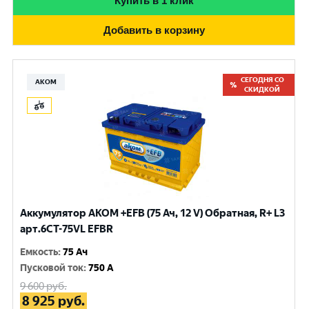
Купить в 1 клик
Добавить в корзину
СЕГОДНЯ СО
АКОМ
СКИДКОЙ
Аккумулятор AKOM +EFB (75 Ач, 12 V) Обратная, R+ L3
арт.6СТ-75VL EFBR
Емкость
:
75 Ач
Пусковой ток
:
750 A
9 600
руб.
8 925
руб.