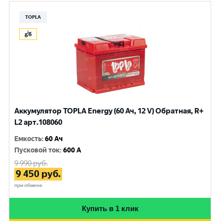
TOPLA
Аккумулятор TOPLA Energy (60 Ач, 12 V) Обратная, R+
L2 арт.108060
Емкость
:
60 Ач
Пусковой ток
:
600 A
9 990
руб.
9 450
руб.
при обмене
Купить в 1 клик