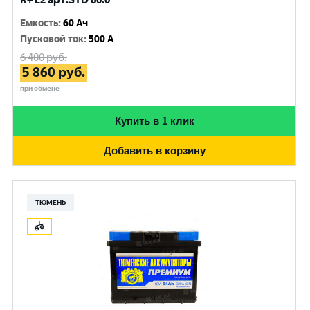
R+ L2 арт.STD 60.0
Емкость
:
60 Ач
Пусковой ток
:
500 A
6 400
руб.
5 860
руб.
при обмене
Купить в 1 клик
Добавить в корзину
ТЮМЕНЬ