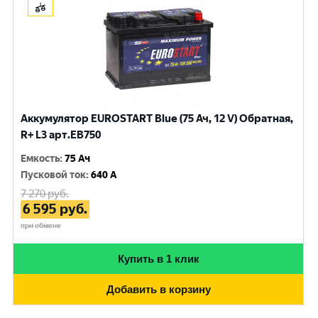
Аккумулятор EUROSTART Blue (75 Ач, 12 V) Обратная,
R+ L3 арт.EB750
Емкость
:
75 Ач
Пусковой ток
:
640 A
7 270
руб.
6 595
руб.
при обмене
Купить в 1 клик
Добавить в корзину