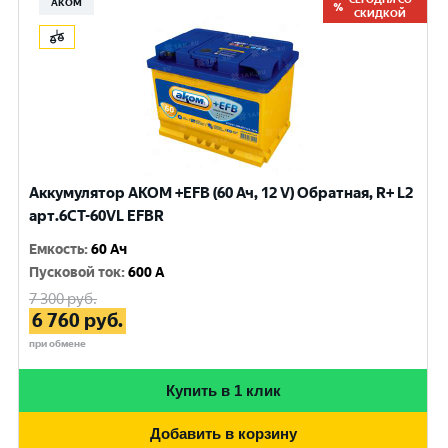
АКОМ
СКИДКОЙ
Аккумулятор AKOM +EFB (60 Ач, 12 V) Обратная, R+ L2
арт.6CТ-60VL EFBR
Емкость
:
60 Ач
Пусковой ток
:
600 A
7 300
руб.
6 760
руб.
при обмене
Купить в 1 клик
Добавить в корзину