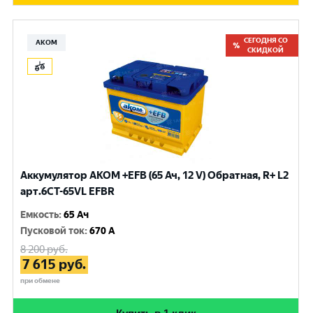
СЕГОДНЯ СО
АКОМ
СКИДКОЙ
Аккумулятор AKOM +EFB (65 Ач, 12 V) Обратная, R+ L2
арт.6CT-65VL EFBR
Емкость
:
65 Ач
Пусковой ток
:
670 A
8 200
руб.
7 615
руб.
при обмене