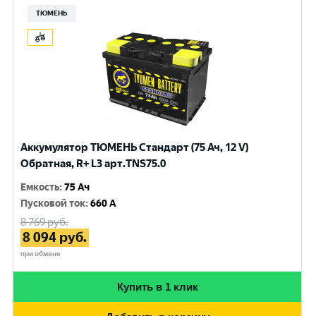
ТЮМЕНЬ
Аккумулятор ТЮМЕНЬ Стандарт (75 Ач, 12 V)
Обратная, R+ L3 арт.TNS75.0
Емкость
:
75 Ач
Пусковой ток
:
660 A
8 769
руб.
8 094
руб.
при обмене
Купить в 1 клик