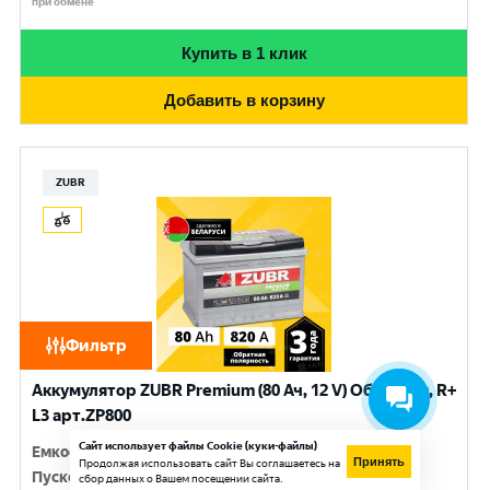
при обмене
Купить в 1 клик
Добавить в корзину
ZUBR
Фильтр
Аккумулятор ZUBR Premium (80 Ач, 12 V) Обратная, R+
L3 арт.ZP800
Сайт использует файлы Cookie (куки-файлы)
Емкость
:
80 Ач
Принять
Продолжая использовать сайт Вы соглашаетесь на
Пусковой ток
:
820 A
сбор данных о Вашем посещении сайта.