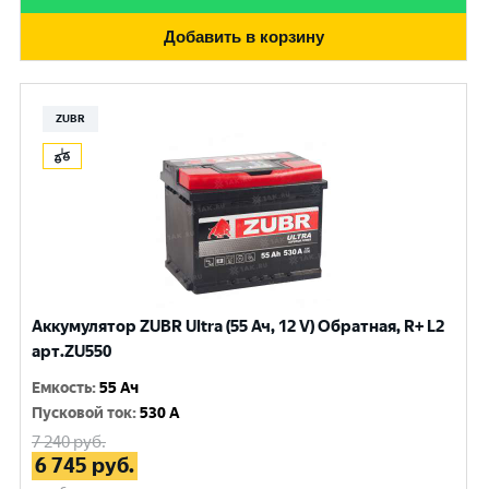
Добавить в корзину
ZUBR
Аккумулятор ZUBR Ultra (55 Ач, 12 V) Обратная, R+ L2
арт.ZU550
Емкость
:
55 Ач
Пусковой ток
:
530 A
7 240
руб.
6 745
руб.