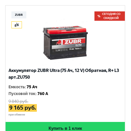
СЕГОДНЯ СО
ZUBR
СКИДКОЙ
Аккумулятор ZUBR Ultra (75 Ач, 12 V) Обратная, R+ L3
арт.ZU750
Емкость
:
75 Ач
Пусковой ток
:
760 A
9 840
руб.
9 165
руб.
при обмене
Купить в 1 клик