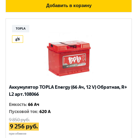
Добавить в корзину
TOPLA
Аккумулятор TOPLA Energy (66 Ач, 12 V) Обратная, R+
L2 арт.108066
Емкость
:
66 Ач
Пусковой ток
:
620 A
9 850
руб.
9 256
руб.
при обмене