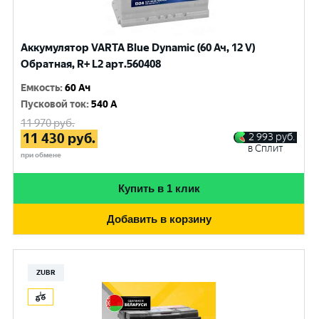
Аккумулятор VARTA Blue Dynamic (60 Ач, 12 V)
Обратная, R+ L2 арт.560408
Емкость
:
60 Ач
Пусковой ток
:
540 A
11 970
руб.
11 430
руб.
2 993
руб.
в Сплит
при обмене
Купить в 1 клик
Добавить в корзину
ZUBR