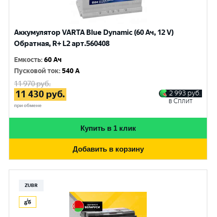
Аккумулятор VARTA Blue Dynamic (60 Ач, 12 V)
Обратная, R+ L2 арт.560408
Емкость
:
60 Ач
Пусковой ток
:
540 A
11 970
руб.
11 430
руб.
2 993
руб.
в Сплит
при обмене
Купить в 1 клик
Добавить в корзину
ZUBR