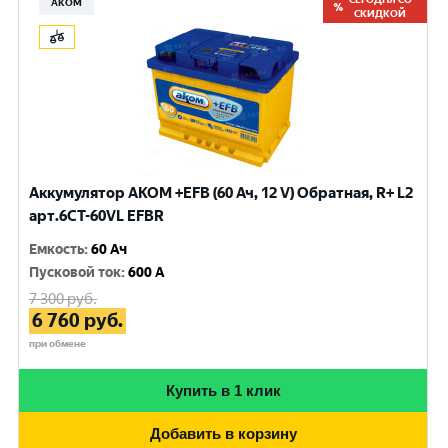
АКОМ
СКИДКОЙ
Аккумулятор AKOM +EFB (60 Ач, 12 V) Обратная, R+ L2
арт.6CТ-60VL EFBR
Емкость
:
60 Ач
Пусковой ток
:
600 A
7 300
руб.
6 760
руб.
при обмене
Купить в 1 клик
Добавить в корзину