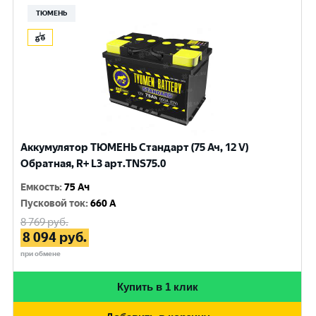
ТЮМЕНЬ
Аккумулятор ТЮМЕНЬ Стандарт (75 Ач, 12 V)
Обратная, R+ L3 арт.TNS75.0
Емкость
:
75 Ач
Пусковой ток
:
660 A
8 769
руб.
8 094
руб.
при обмене
Купить в 1 клик