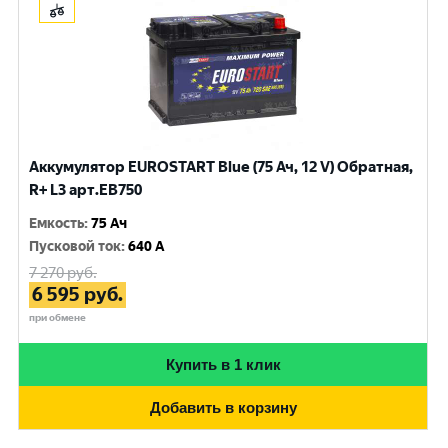
Аккумулятор EUROSTART Blue (75 Ач, 12 V) Обратная,
R+ L3 арт.EB750
Емкость
:
75 Ач
Пусковой ток
:
640 A
7 270
руб.
6 595
руб.
при обмене
Купить в 1 клик
Добавить в корзину