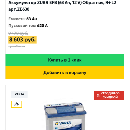
Аккумулятор ZUBR EFB (63 Ач, 12 V) Обратная, R+ L2
арт.ZE630
Емкость
:
63 Ач
Пусковой ток
:
620 A
9 170
руб.
8 603
руб.
при обмене
Купить в 1 клик
Добавить в корзину
СЕГОДНЯ СО
VARTA
СКИДКОЙ