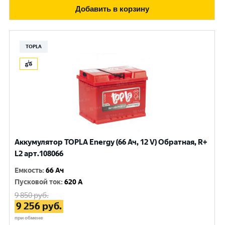
Добавить в корзину
TOPLA
Аккумулятор TOPLA Energy (66 Ач, 12 V) Обратная, R+
L2 арт.108066
Емкость
:
66 Ач
Пусковой ток
:
620 A
9 850
руб.
9 256
руб.
при обмене