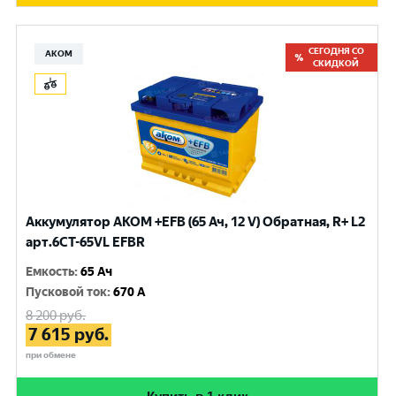
СЕГОДНЯ СО
АКОМ
СКИДКОЙ
Аккумулятор AKOM +EFB (65 Ач, 12 V) Обратная, R+ L2
арт.6CT-65VL EFBR
Емкость
:
65 Ач
Пусковой ток
:
670 A
8 200
руб.
7 615
руб.
при обмене