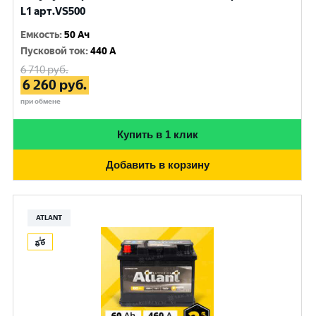
L1 арт.VS500
Емкость
:
50 Ач
Пусковой ток
:
440 A
6 710
руб.
6 260
руб.
при обмене
Купить в 1 клик
Добавить в корзину
ATLANT