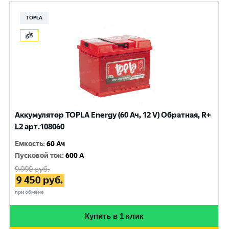
TOPLA
Аккумулятор TOPLA Energy (60 Ач, 12 V) Обратная, R+
L2 арт.108060
Емкость
:
60 Ач
Пусковой ток
:
600 A
9 990
руб.
9 450
руб.
при обмене
Купить в 1 клик