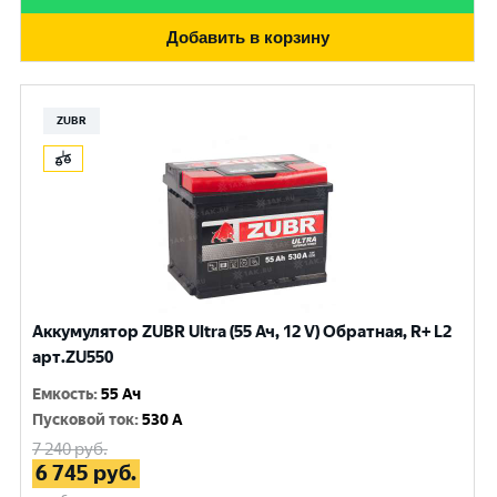
Добавить в корзину
ZUBR
Аккумулятор ZUBR Ultra (55 Ач, 12 V) Обратная, R+ L2
арт.ZU550
Емкость
:
55 Ач
Пусковой ток
:
530 A
7 240
руб.
6 745
руб.