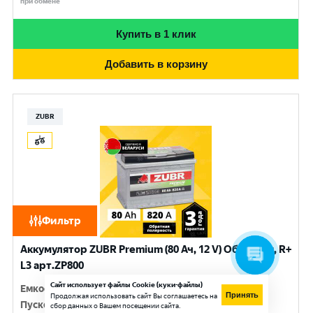
при обмене
Купить в 1 клик
Добавить в корзину
ZUBR
Фильтр
Аккумулятор ZUBR Premium (80 Ач, 12 V) Обратная, R+
L3 арт.ZP800
Сайт использует файлы Cookie (куки-файлы)
Емкость
:
80 Ач
Принять
Продолжая использовать сайт Вы соглашаетесь на
Пусковой ток
:
820 A
сбор данных о Вашем посещении сайта.