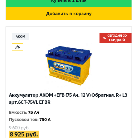
Купить в 1 клик
Добавить в корзину
СЕГОДНЯ СО
АКОМ
СКИДКОЙ
Аккумулятор AKOM +EFB (75 Ач, 12 V) Обратная, R+ L3
арт.6СТ-75VL EFBR
Емкость
:
75 Ач
Пусковой ток
:
750 A
9 600
руб.
8 925
руб.