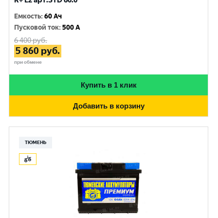
R+ L2 арт.STD 60.0
Емкость
:
60 Ач
Пусковой ток
:
500 A
6 400
руб.
5 860
руб.
при обмене
Купить в 1 клик
Добавить в корзину
ТЮМЕНЬ