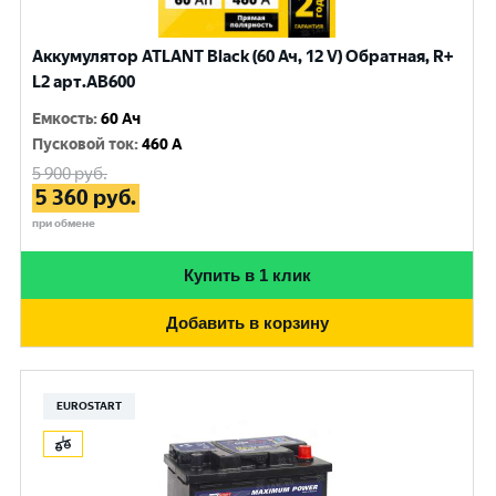
Аккумулятор ATLANT Black (60 Ач, 12 V) Обратная, R+
L2 арт.AB600
Емкость
:
60 Ач
Пусковой ток
:
460 A
5 900
руб.
5 360
руб.
при обмене
Купить в 1 клик
Добавить в корзину
EUROSTART