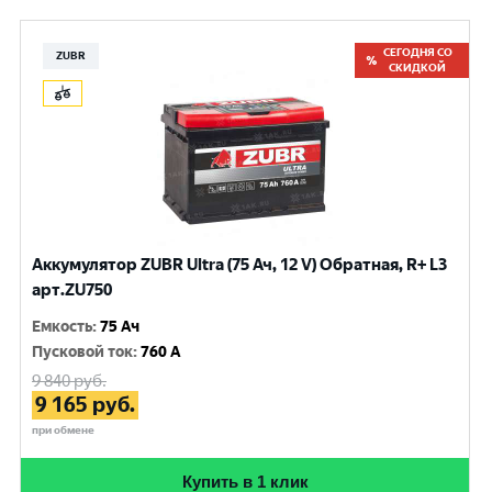
СЕГОДНЯ СО
ZUBR
СКИДКОЙ
Аккумулятор ZUBR Ultra (75 Ач, 12 V) Обратная, R+ L3
арт.ZU750
Емкость
:
75 Ач
Пусковой ток
:
760 A
9 840
руб.
9 165
руб.
при обмене
Купить в 1 клик