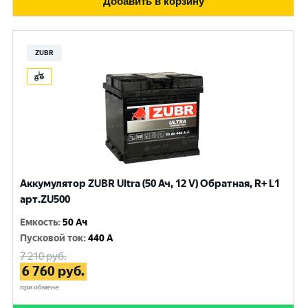
Добавить в корзину
ZUBR
Аккумулятор ZUBR Ultra (50 Ач, 12 V) Обратная, R+ L1
арт.ZU500
Емкость
:
50 Ач
Пусковой ток
:
440 A
7 210
руб.
6 760
руб.
при обмене