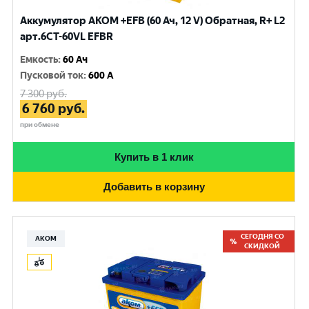
Аккумулятор AKOM +EFB (60 Ач, 12 V) Обратная, R+ L2
арт.6CТ-60VL EFBR
Емкость
:
60 Ач
Пусковой ток
:
600 A
7 300
руб.
6 760
руб.
при обмене
Купить в 1 клик
Добавить в корзину
СЕГОДНЯ СО
АКОМ
СКИДКОЙ