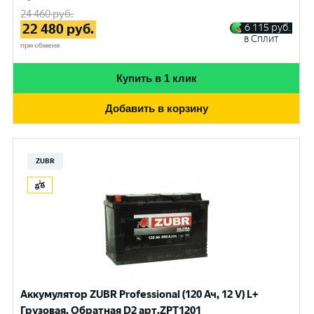
24 460
руб.
22 480
руб.
6 115
руб.
в Сплит
при обмене
Купить в 1 клик
Добавить в корзину
ZUBR
Аккумулятор ZUBR Professional (120 Ач, 12 V) L+
Грузовая, Обратная D2 арт.ZPT1201