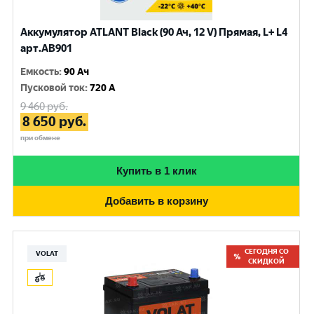
Аккумулятор ATLANT Black (90 Ач, 12 V) Прямая, L+ L4
арт.AB901
Емкость
:
90 Ач
Пусковой ток
:
720 A
9 460
руб.
8 650
руб.
при обмене
Купить в 1 клик
Добавить в корзину
СЕГОДНЯ СО
VOLAT
СКИДКОЙ