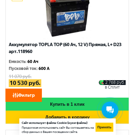
Аккумулятор TOPLA TOP (60 Ач, 12 V) Прямая, L+ D23
арт.118960
Емкость
:
60 Ач
Пусковой ток
:
600 A
11 070
руб.
10 530
руб.
2 768
руб.
в Сплит
при обмене
Фильтр
Купить в 1 клик
Добавить в корзину
Сайт использует файлы Cookie (куки-файлы)
Принять
Продолжая использовать сайт Вы соглашаетесь на
сбор данных о Вашем посещении сайта.