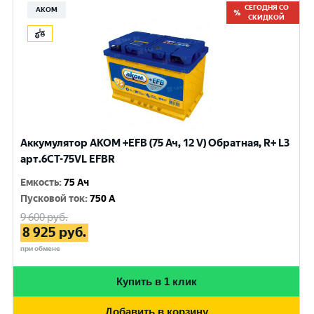
СЕГОДНЯ СО
АКОМ
СКИДКОЙ
Аккумулятор AKOM +EFB (75 Ач, 12 V) Обратная, R+ L3
арт.6СТ-75VL EFBR
Емкость
:
75 Ач
Пусковой ток
:
750 A
9 600
руб.
8 925
руб.
при обмене
Купить в 1 клик
Добавить в корзину