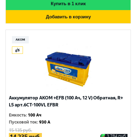
Купить в 1 клик
Добавить в корзину
АКОМ
Аккумулятор AKOM +EFB (100 Ач, 12 V) Обратная, R+
L5 арт.6СТ-100VL EFBR
Емкость
:
100 Ач
Пусковой ток
:
930 A
15 135
руб.
14 235
руб.
3 784
руб.