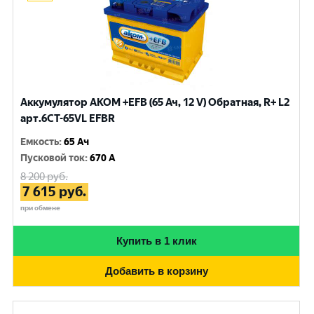
Аккумулятор AKOM +EFB (65 Ач, 12 V) Обратная, R+ L2
арт.6CT-65VL EFBR
Емкость
:
65 Ач
Пусковой ток
:
670 A
8 200
руб.
7 615
руб.
при обмене
Купить в 1 клик
Добавить в корзину