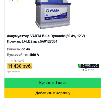
Аккумулятор VARTA Blue Dynamic (60 Ач, 12 V)
Прямая, L+ LB2 арт.560127054
Емкость
:
60 Ач
Пусковой ток
:
560 A
11 970
руб.
11 430
руб.
2 993
руб.
в Сплит
при обмене
Купить в 1 клик
Добавить в корзину