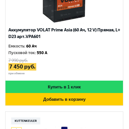
Аккумулятор VOLAT Prime Asia (60 Ач, 12 V) Прямая, L+
D23 арт.VPA601
Емкость
:
60 Ач
Пусковой ток
:
550 A
7 990
руб.
7 450
руб.
при обмене
Купить в 1 клик
Добавить в корзину
KUTTENKEULER