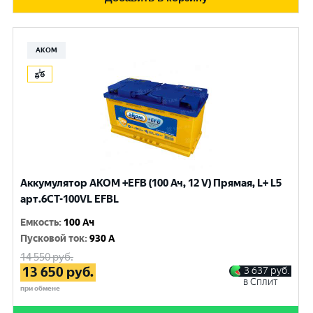
АКОМ
Аккумулятор AKOM +EFB (100 Ач, 12 V) Прямая, L+ L5
арт.6СТ-100VL EFBL
Емкость
:
100 Ач
Пусковой ток
:
930 A
14 550
руб.
13 650
руб.
3 637
руб.
в Сплит
при обмене