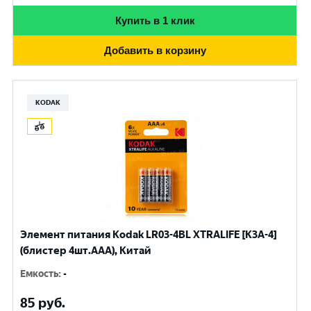
Купить в 1 клик
Добавить в корзину
KODAK
Элемент питания Kodak LR03-4BL XTRALIFE [K3A-4]
(блистер 4шт.AАА), Китай
Емкость
:
-
85
руб.