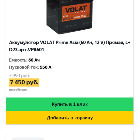
Аккумулятор VOLAT Prime Asia (60 Ач, 12 V) Прямая, L+
D23 арт.VPA601
Емкость
:
60 Ач
Пусковой ток
:
550 A
7 990
руб.
7 450
руб.
при обмене
Купить в 1 клик
Добавить в корзину