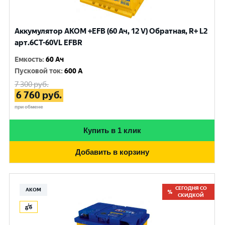
Аккумулятор AKOM +EFB (60 Ач, 12 V) Обратная, R+ L2
арт.6CТ-60VL EFBR
Емкость
:
60 Ач
Пусковой ток
:
600 A
7 300
руб.
6 760
руб.
при обмене
Купить в 1 клик
Добавить в корзину
СЕГОДНЯ СО
АКОМ
СКИДКОЙ