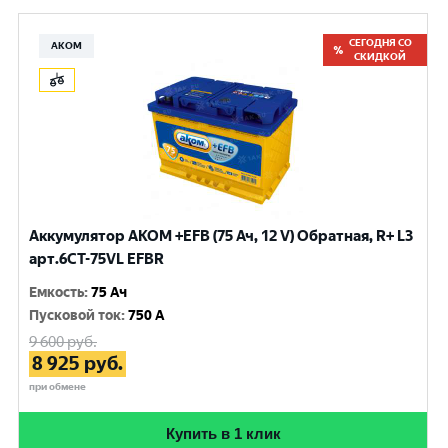
СЕГОДНЯ СО
АКОМ
СКИДКОЙ
Аккумулятор AKOM +EFB (75 Ач, 12 V) Обратная, R+ L3
арт.6СТ-75VL EFBR
Емкость
:
75 Ач
Пусковой ток
:
750 A
9 600
руб.
8 925
руб.
при обмене
Купить в 1 клик