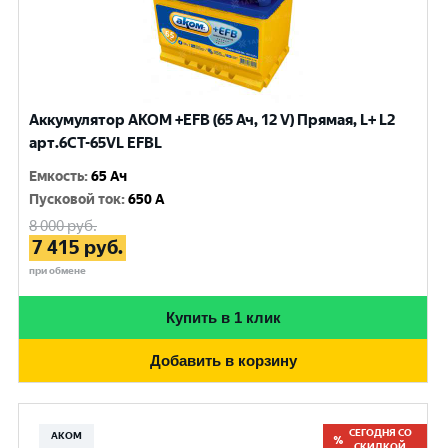
Аккумулятор AKOM +EFB (65 Ач, 12 V) Прямая, L+ L2
арт.6СТ-65VL EFBL
Емкость
:
65 Ач
Пусковой ток
:
650 A
8 000
руб.
7 415
руб.
при обмене
Купить в 1 клик
Добавить в корзину
СЕГОДНЯ СО
АКОМ
СКИДКОЙ