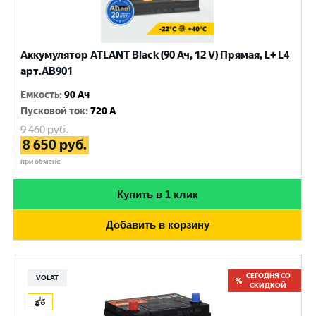
Аккумулятор ATLANT Black (90 Ач, 12 V) Прямая, L+ L4
арт.AB901
Емкость
:
90 Ач
Пусковой ток
:
720 A
9 460
руб.
8 650
руб.
при обмене
Купить в 1 клик
Добавить в корзину
СЕГОДНЯ СО
VOLAT
СКИДКОЙ