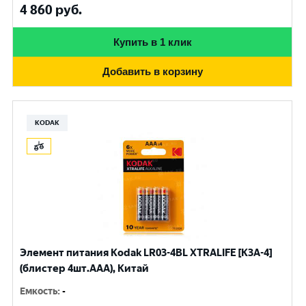
4 860
руб.
Купить в 1 клик
Добавить в корзину
KODAK
Элемент питания Kodak LR03-4BL XTRALIFE [K3A-4]
(блистер 4шт.AАА), Китай
Емкость
:
-