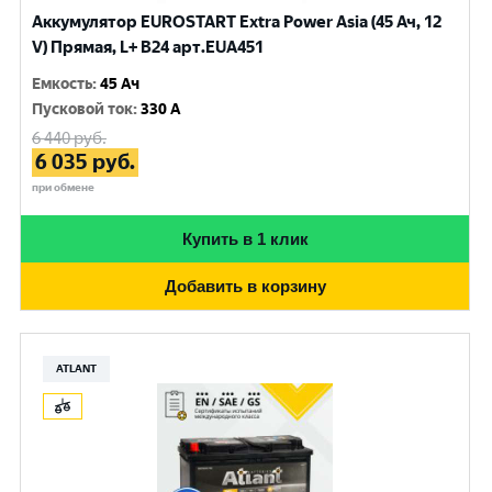
Аккумулятор EUROSTART Extra Power Asia (45 Ач, 12
V) Прямая, L+ B24 арт.EUA451
Емкость
:
45 Ач
Пусковой ток
:
330 A
6 440
руб.
6 035
руб.
при обмене
Купить в 1 клик
Добавить в корзину
ATLANT