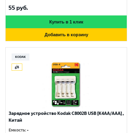
55
руб.
Купить в 1 клик
Добавить в корзину
KODAK
Зарядное устройство Kodak С8002B USB [K4AA/AAA] ,
Китай
Емкость
:
-