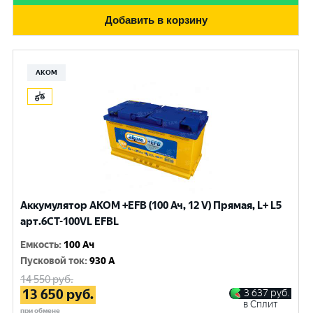
Добавить в корзину
АКОМ
Аккумулятор AKOM +EFB (100 Ач, 12 V) Прямая, L+ L5
арт.6СТ-100VL EFBL
Емкость
:
100 Ач
Пусковой ток
:
930 A
14 550
руб.
13 650
руб.
3 637
руб.
в Сплит
при обмене