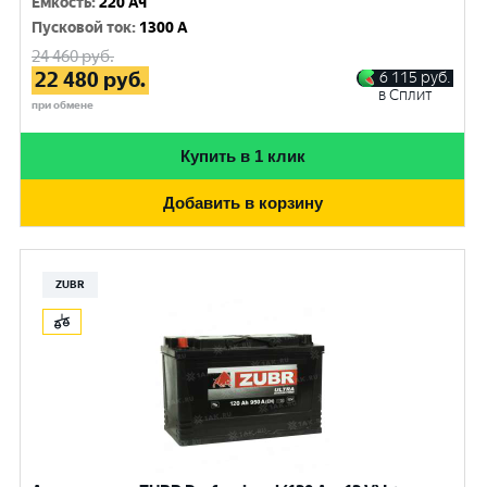
Емкость
:
220 Ач
Пусковой ток
:
1300 A
24 460
руб.
22 480
руб.
6 115
руб.
в Сплит
при обмене
Купить в 1 клик
Добавить в корзину
ZUBR