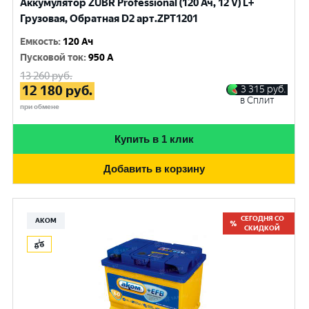
Аккумулятор ZUBR Professional (120 Ач, 12 V) L+
Грузовая, Обратная D2 арт.ZPT1201
Емкость
:
120 Ач
Пусковой ток
:
950 A
13 260
руб.
12 180
руб.
3 315
руб.
в Сплит
при обмене
Купить в 1 клик
Добавить в корзину
СЕГОДНЯ СО
АКОМ
СКИДКОЙ