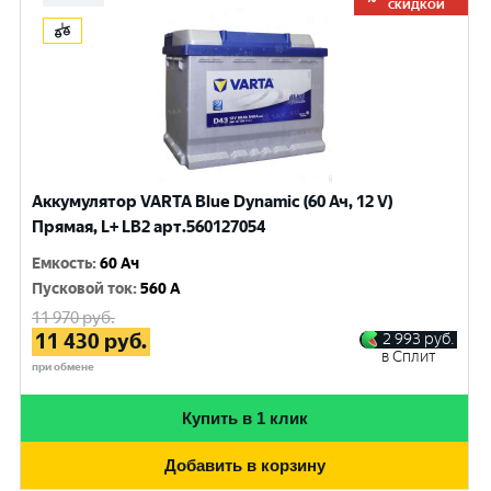
СКИДКОЙ
Аккумулятор VARTA Blue Dynamic (60 Ач, 12 V)
Прямая, L+ LB2 арт.560127054
Емкость
:
60 Ач
Пусковой ток
:
560 A
11 970
руб.
11 430
руб.
2 993
руб.
в Сплит
при обмене
Купить в 1 клик
Добавить в корзину