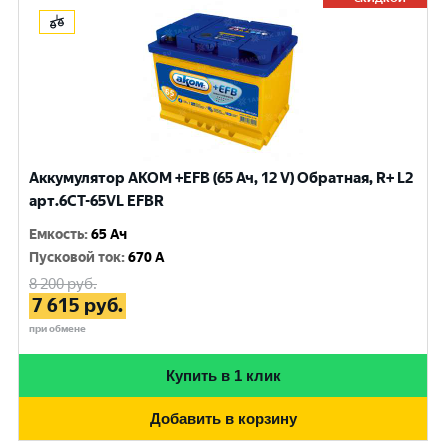
Аккумулятор AKOM +EFB (65 Ач, 12 V) Обратная, R+ L2
арт.6CT-65VL EFBR
Емкость
:
65 Ач
Пусковой ток
:
670 A
8 200
руб.
7 615
руб.
при обмене
Купить в 1 клик
Добавить в корзину