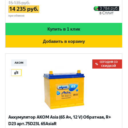
15 135
руб.
14 235
руб.
3 784
руб.
в Сплит
при обмене
Купить в 1 клик
Добавить в корзину
СЕГОДНЯ СО
АКОМ
СКИДКОЙ
Аккумулятор AKOM Asia (65 Ач, 12 V) Обратная, R+
D23 арт.75D23L 65AsiaR