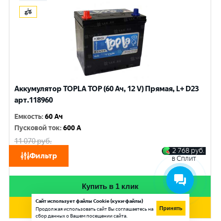
Аккумулятор TOPLA TOP (60 Ач, 12 V) Прямая, L+ D23
арт.118960
Емкость
:
60 Ач
Пусковой ток
:
600 A
11 070
руб.
10 530
руб.
2 768
руб.
Фильтр
в Сплит
при обмене
Купить в 1 клик
Сайт использует файлы Cookie (куки-файлы)
Добавить в корзину
Принять
Продолжая использовать сайт Вы соглашаетесь на
сбор данных о Вашем посещении сайта.