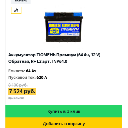
ТЮМЕНЬ
Аккумулятор ТЮМЕНЬ Премиум (64 Ач, 12 V)
Обратная, R+ L2 арт.TNP64.0
Емкость
:
64 Ач
Пусковой ток
:
620 A
8 100
руб.
7 524
руб.
при обмене
Купить в 1 клик
Добавить в корзину