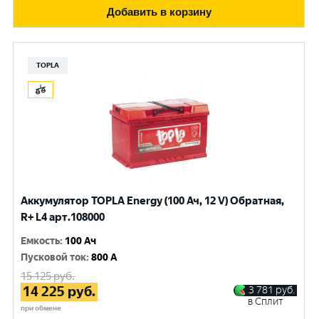
Добавить в корзину
TOPLA
Аккумулятор TOPLA Energy (100 Ач, 12 V) Обратная,
R+ L4 арт.108000
Емкость
:
100 Ач
Пусковой ток
:
800 A
15 125
руб.
14 225
руб.
3 781
руб.
в Сплит
при обмене