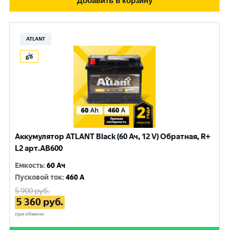
Добавить в корзину
ATLANT
Аккумулятор ATLANT Black (60 Ач, 12 V) Обратная, R+
L2 арт.AB600
Емкость
:
60 Ач
Пусковой ток
:
460 A
5 900
руб.
5 360
руб.
при обмене