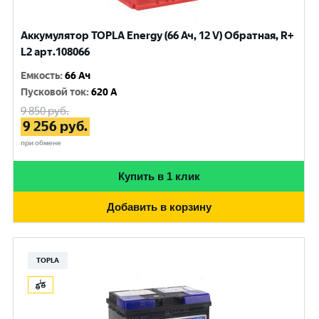
Аккумулятор TOPLA Energy (66 Ач, 12 V) Обратная, R+
L2 арт.108066
Емкость
:
66 Ач
Пусковой ток
:
620 A
9 850
руб.
9 256
руб.
при обмене
Купить в 1 клик
Добавить в корзину
TOPLA