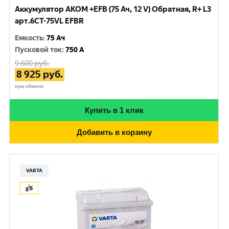
Аккумулятор AKOM +EFB (75 Ач, 12 V) Обратная, R+ L3
арт.6СТ-75VL EFBR
Емкость
:
75 Ач
Пусковой ток
:
750 A
9 600
руб.
8 925
руб.
при обмене
Купить в 1 клик
Добавить в корзину
VARTA