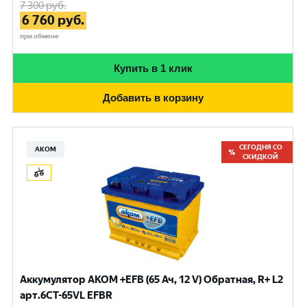
7 300
руб.
6 760
руб.
при обмене
Купить в 1 клик
Добавить в корзину
СЕГОДНЯ СО
АКОМ
СКИДКОЙ
Аккумулятор AKOM +EFB (65 Ач, 12 V) Обратная, R+ L2
арт.6CT-65VL EFBR