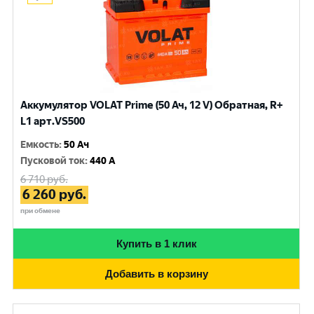
Аккумулятор VOLAT Prime (50 Ач, 12 V) Обратная, R+
L1 арт.VS500
Емкость
:
50 Ач
Пусковой ток
:
440 A
6 710
руб.
6 260
руб.
при обмене
Купить в 1 клик
Добавить в корзину