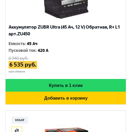
Аккумулятор ZUBR Ultra (45 Ач, 12 V) Обратная, R+ L1
арт.ZU450
Емкость
:
45 Ач
Пусковой ток
:
420 A
6 940
руб.
6 535
руб.
при обмене
Купить в 1 клик
Добавить в корзину
VOLAT