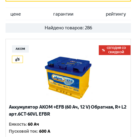
цене
гарантии
рейтингу
Найдено товаров:
286
СЕГОДНЯ СО
АКОМ
СКИДКОЙ
Аккумулятор AKOM +EFB (60 Ач, 12 V) Обратная, R+ L2
арт.6CТ-60VL EFBR
Емкость
:
60 Ач
Пусковой ток
:
600 A