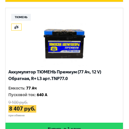
ТЮМЕНЬ
Аккумулятор ТЮМЕНЬ Премиум (77 Ач, 12 V)
Обратная, R+ L3 арт.TNP77.0
Емкость
:
77 Ач
Пусковой ток
:
640 A
9 100
руб.
8 407
руб.
при обмене
Купить в 1 клик