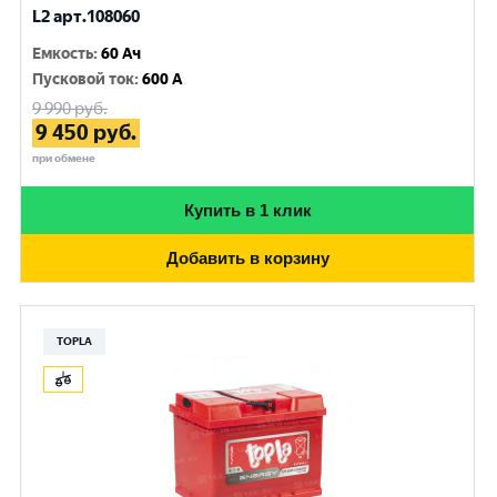
L2 арт.108060
Емкость
:
60 Ач
Пусковой ток
:
600 A
9 990
руб.
9 450
руб.
при обмене
Купить в 1 клик
Добавить в корзину
TOPLA