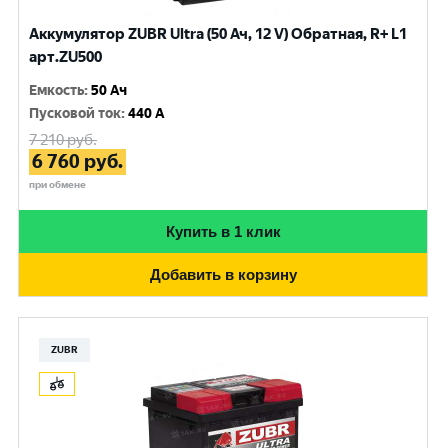
Аккумулятор ZUBR Ultra (50 Ач, 12 V) Обратная, R+ L1
арт.ZU500
Емкость
:
50 Ач
Пусковой ток
:
440 A
7 210
руб.
6 760
руб.
при обмене
Купить в 1 клик
Добавить в корзину
ZUBR