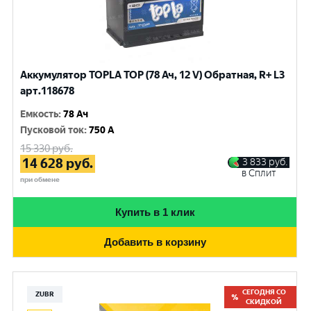
Аккумулятор TOPLA TOP (78 Ач, 12 V) Обратная, R+ L3
арт.118678
Емкость
:
78 Ач
Пусковой ток
:
750 A
15 330
руб.
14 628
руб.
3 833
руб.
в Сплит
при обмене
Купить в 1 клик
Добавить в корзину
СЕГОДНЯ СО
ZUBR
СКИДКОЙ