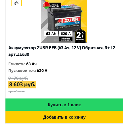
Аккумулятор ZUBR EFB (63 Ач, 12 V) Обратная, R+ L2
арт.ZE630
Емкость
:
63 Ач
Пусковой ток
:
620 A
9 170
руб.
8 603
руб.
при обмене
Купить в 1 клик
Добавить в корзину