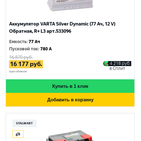
Аккумулятор VARTA Silver Dynamic (77 Ач, 12 V)
Обратная, R+ L3 арт.533096
Емкость
:
77 Ач
Пусковой ток
:
780 A
16 870
руб.
16 177
руб.
4 218
руб.
в Сплит
при обмене
Купить в 1 клик
Добавить в корзину
STALWART