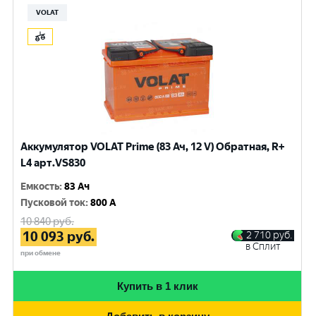
VOLAT
Аккумулятор VOLAT Prime (83 Ач, 12 V) Обратная, R+
L4 арт.VS830
Емкость
:
83 Ач
Пусковой ток
:
800 A
10 840
руб.
10 093
руб.
2 710
руб.
в Сплит
при обмене
Купить в 1 клик