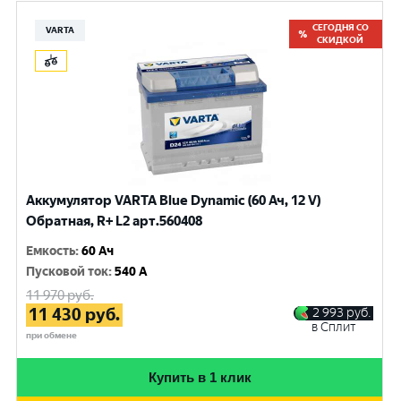
СЕГОДНЯ СО
VARTA
СКИДКОЙ
Аккумулятор VARTA Blue Dynamic (60 Ач, 12 V)
Обратная, R+ L2 арт.560408
Емкость
:
60 Ач
Пусковой ток
:
540 A
11 970
руб.
11 430
руб.
2 993
руб.
в Сплит
при обмене
Купить в 1 клик