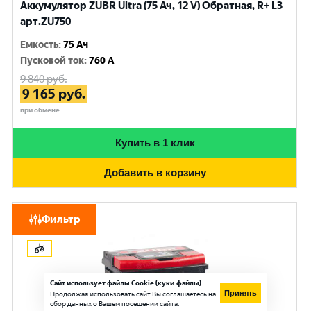
Аккумулятор ZUBR Ultra (75 Ач, 12 V) Обратная, R+ L3
арт.ZU750
Емкость
:
75 Ач
Пусковой ток
:
760 A
9 840
руб.
9 165
руб.
при обмене
Купить в 1 клик
Добавить в корзину
Фильтр
ZUBR
Сайт использует файлы Cookie (куки-файлы)
Принять
Продолжая использовать сайт Вы соглашаетесь на
сбор данных о Вашем посещении сайта.