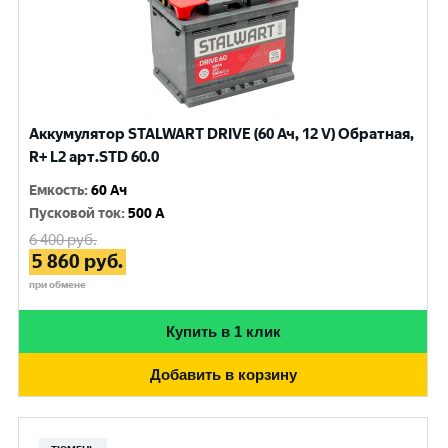
Аккумулятор STALWART DRIVE (60 Ач, 12 V) Обратная,
R+ L2 арт.STD 60.0
Емкость
:
60 Ач
Пусковой ток
:
500 A
6 400
руб.
5 860
руб.
при обмене
Купить в 1 клик
Добавить в корзину