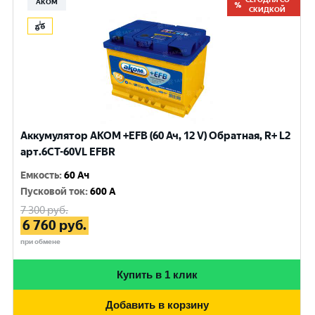
АКОМ
СКИДКОЙ
Аккумулятор AKOM +EFB (60 Ач, 12 V) Обратная, R+ L2
арт.6CТ-60VL EFBR
Емкость
:
60 Ач
Пусковой ток
:
600 A
7 300
руб.
6 760
руб.
при обмене
Купить в 1 клик
Добавить в корзину