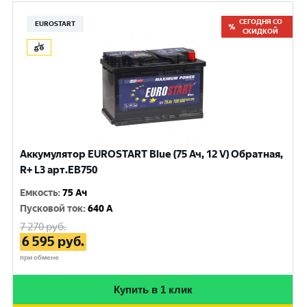
СЕГОДНЯ СО
EUROSTART
СКИДКОЙ
Аккумулятор EUROSTART Blue (75 Ач, 12 V) Обратная,
R+ L3 арт.EB750
Емкость
:
75 Ач
Пусковой ток
:
640 A
7 270
руб.
6 595
руб.
при обмене
Купить в 1 клик