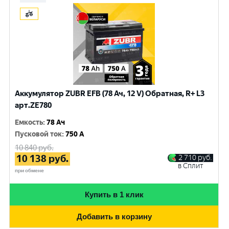
Аккумулятор ZUBR EFB (78 Ач, 12 V) Обратная, R+ L3
арт.ZE780
Емкость
:
78 Ач
Пусковой ток
:
750 A
10 840
руб.
10 138
руб.
2 710
руб.
в Сплит
при обмене
Купить в 1 клик
Добавить в корзину