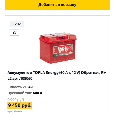
Добавить в корзину
TOPLA
Аккумулятор TOPLA Energy (60 Ач, 12 V) Обратная, R+
L2 арт.108060
Емкость
:
60 Ач
Пусковой ток
:
600 A
9 990
руб.
9 450
руб.
при обмене