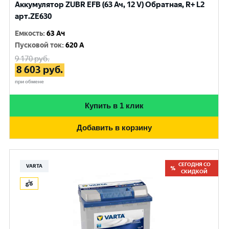
Аккумулятор ZUBR EFB (63 Ач, 12 V) Обратная, R+ L2
арт.ZE630
Емкость
:
63 Ач
Пусковой ток
:
620 A
9 170
руб.
8 603
руб.
при обмене
Купить в 1 клик
Добавить в корзину
СЕГОДНЯ СО
VARTA
СКИДКОЙ