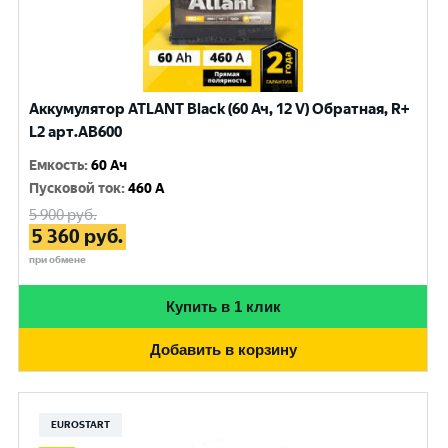
Аккумулятор ATLANT Black (60 Ач, 12 V) Обратная, R+
L2 арт.AB600
Емкость
:
60 Ач
Пусковой ток
:
460 A
5 900
руб.
5 360
руб.
при обмене
Купить в 1 клик
Добавить в корзину
EUROSTART