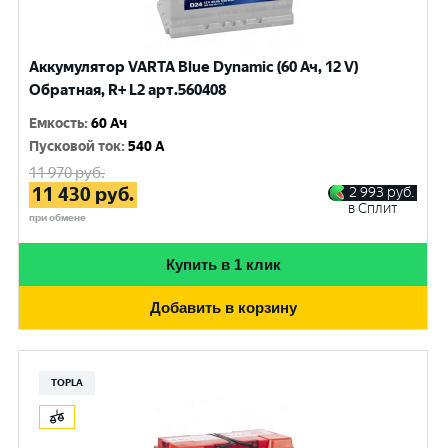
Аккумулятор VARTA Blue Dynamic (60 Ач, 12 V)
Обратная, R+ L2 арт.560408
Емкость
:
60 Ач
Пусковой ток
:
540 A
11 970
руб.
11 430
руб.
2 993
руб.
в Сплит
при обмене
Купить в 1 клик
Добавить в корзину
TOPLA