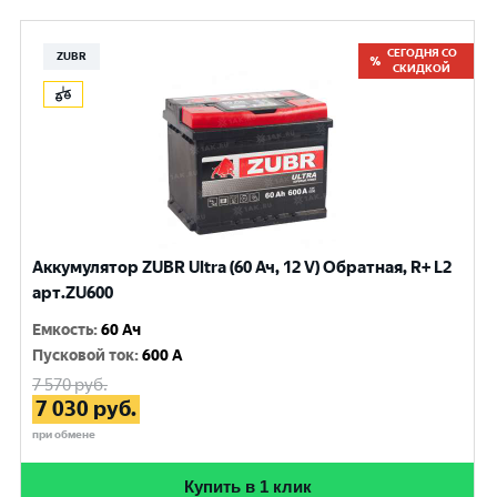
СЕГОДНЯ СО
ZUBR
СКИДКОЙ
Аккумулятор ZUBR Ultra (60 Ач, 12 V) Обратная, R+ L2
арт.ZU600
Емкость
:
60 Ач
Пусковой ток
:
600 A
7 570
руб.
7 030
руб.
при обмене
Купить в 1 клик