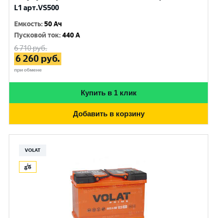
L1 арт.VS500
Емкость
:
50 Ач
Пусковой ток
:
440 A
6 710
руб.
6 260
руб.
при обмене
Купить в 1 клик
Добавить в корзину
VOLAT