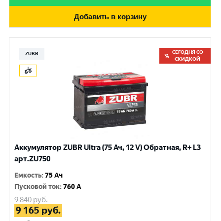
Добавить в корзину
СЕГОДНЯ СО
ZUBR
СКИДКОЙ
Аккумулятор ZUBR Ultra (75 Ач, 12 V) Обратная, R+ L3
арт.ZU750
Емкость
:
75 Ач
Пусковой ток
:
760 A
9 840
руб.
9 165
руб.