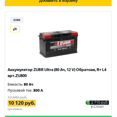
Добавить в корзину
ZUBR
Аккумулятор ZUBR Ultra (80 Ач, 12 V) Обратная, R+ L4
арт.ZU800
Емкость
:
80 Ач
Пусковой ток
:
800 A
10 840
руб.
10 120
руб.
2 710
руб.
в Сплит
при обмене