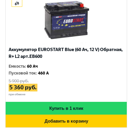
Аккумулятор EUROSTART Blue (60 Ач, 12 V) Обратная,
R+ L2 арт.EB600
Емкость
:
60 Ач
Пусковой ток
:
460 A
5 900
руб.
5 360
руб.
при обмене
Купить в 1 клик
Добавить в корзину