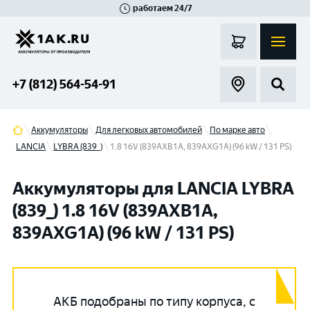
работаем 24/7
Великий Новгород
Санкт-Петербург
Гатчина
Смоленск
Москва
+7 (812) 564-54-91
Аккумуляторы
Для легковых автомобилей
По марке авто
LANCIA
LYBRA (839_)
1.8 16V (839AXB1A, 839AXG1A) (96 kW / 131 PS)
Аккумуляторы для LANCIA LYBRA
(839_) 1.8 16V (839AXB1A,
839AXG1A) (96 kW / 131 PS)
АКБ подобраны по типу корпуса, с