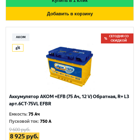
Купить в 1 клик
Добавить в корзину
СЕГОДНЯ СО
АКОМ
СКИДКОЙ
Аккумулятор AKOM +EFB (75 Ач, 12 V) Обратная, R+ L3
арт.6СТ-75VL EFBR
Емкость
:
75 Ач
Пусковой ток
:
750 A
9 600
руб.
8 925
руб.