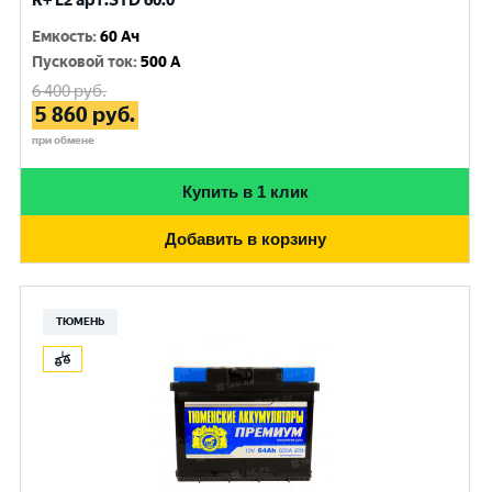
R+ L2 арт.STD 60.0
Емкость
:
60 Ач
Пусковой ток
:
500 A
6 400
руб.
5 860
руб.
при обмене
Купить в 1 клик
Добавить в корзину
ТЮМЕНЬ