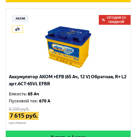
СЕГОДНЯ СО
АКОМ
СКИДКОЙ
Аккумулятор AKOM +EFB (65 Ач, 12 V) Обратная, R+ L2
арт.6CT-65VL EFBR
Емкость
:
65 Ач
Пусковой ток
:
670 A
8 200
руб.
7 615
руб.
при обмене