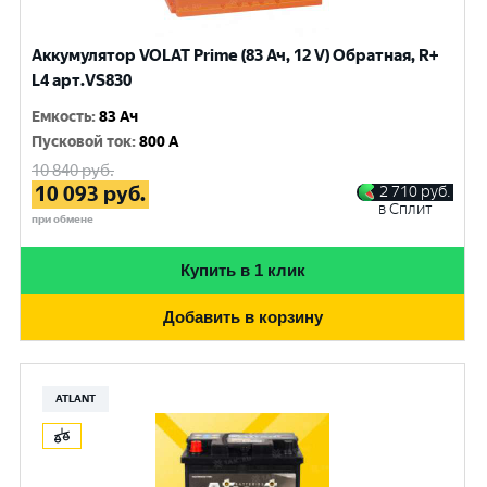
Аккумулятор VOLAT Prime (83 Ач, 12 V) Обратная, R+
L4 арт.VS830
Емкость
:
83 Ач
Пусковой ток
:
800 A
10 840
руб.
10 093
руб.
2 710
руб.
в Сплит
при обмене
Купить в 1 клик
Добавить в корзину
ATLANT