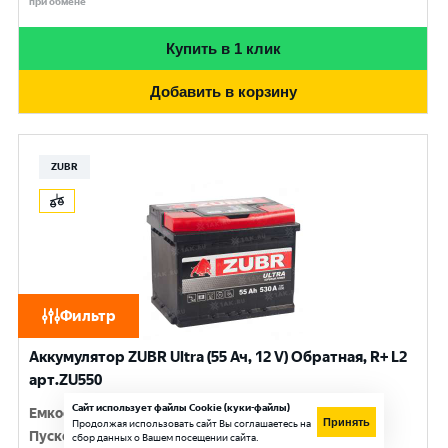
при обмене
Купить в 1 клик
Добавить в корзину
ZUBR
Фильтр
Аккумулятор ZUBR Ultra (55 Ач, 12 V) Обратная, R+ L2
арт.ZU550
Сайт использует файлы Cookie (куки-файлы)
Емкость
:
55 Ач
Принять
Продолжая использовать сайт Вы соглашаетесь на
Пусковой ток
:
530 A
сбор данных о Вашем посещении сайта.