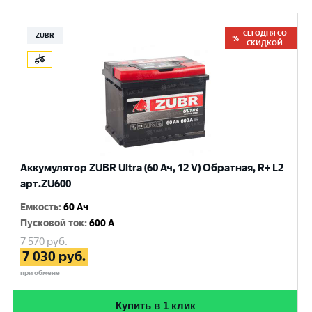
СЕГОДНЯ СО
ZUBR
СКИДКОЙ
Аккумулятор ZUBR Ultra (60 Ач, 12 V) Обратная, R+ L2
арт.ZU600
Емкость
:
60 Ач
Пусковой ток
:
600 A
7 570
руб.
7 030
руб.
при обмене
Купить в 1 клик