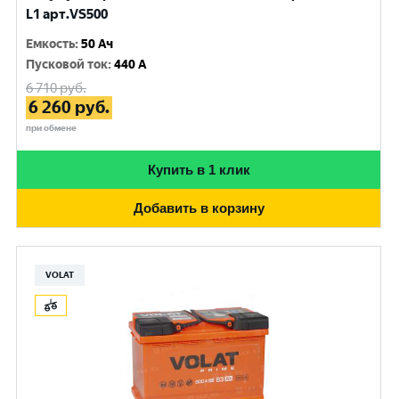
L1 арт.VS500
Емкость
:
50 Ач
Пусковой ток
:
440 A
6 710
руб.
6 260
руб.
при обмене
Купить в 1 клик
Добавить в корзину
VOLAT