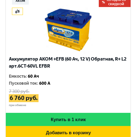
АКОМ
СКИДКОЙ
Аккумулятор AKOM +EFB (60 Ач, 12 V) Обратная, R+ L2
арт.6CТ-60VL EFBR
Емкость
:
60 Ач
Пусковой ток
:
600 A
7 300
руб.
6 760
руб.
при обмене
Купить в 1 клик
Добавить в корзину