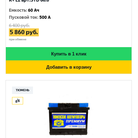
R+ L2 арт.STD 60.0
Емкость
:
60 Ач
Пусковой ток
:
500 A
6 400
руб.
5 860
руб.
при обмене
Купить в 1 клик
Добавить в корзину
ТЮМЕНЬ