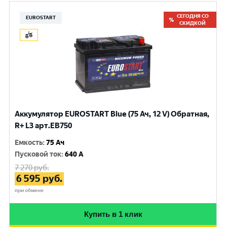
СЕГОДНЯ СО
EUROSTART
СКИДКОЙ
Аккумулятор EUROSTART Blue (75 Ач, 12 V) Обратная,
R+ L3 арт.EB750
Емкость
:
75 Ач
Пусковой ток
:
640 A
7 270
руб.
6 595
руб.
при обмене
Купить в 1 клик