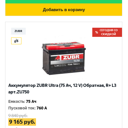
Добавить в корзину
СЕГОДНЯ СО
ZUBR
СКИДКОЙ
Аккумулятор ZUBR Ultra (75 Ач, 12 V) Обратная, R+ L3
арт.ZU750
Емкость
:
75 Ач
Пусковой ток
:
760 A
9 840
руб.
9 165
руб.