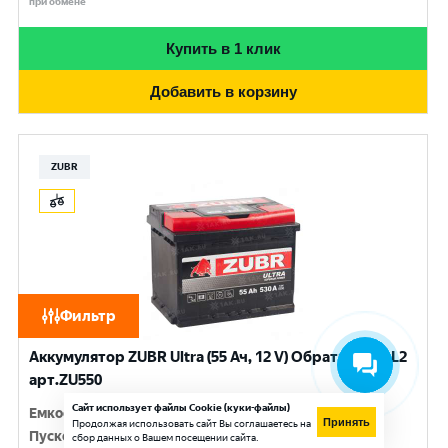
при обмене
Купить в 1 клик
Добавить в корзину
ZUBR
Фильтр
Аккумулятор ZUBR Ultra (55 Ач, 12 V) Обратная, R+ L2
арт.ZU550
Сайт использует файлы Cookie (куки-файлы)
Емкость
:
55 Ач
Принять
Продолжая использовать сайт Вы соглашаетесь на
Пусковой ток
:
530 A
сбор данных о Вашем посещении сайта.