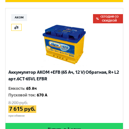
СЕГОДНЯ СО
АКОМ
СКИДКОЙ
Аккумулятор AKOM +EFB (65 Ач, 12 V) Обратная, R+ L2
арт.6CT-65VL EFBR
Емкость
:
65 Ач
Пусковой ток
:
670 A
8 200
руб.
7 615
руб.
при обмене