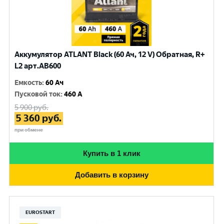
Аккумулятор ATLANT Black (60 Ач, 12 V) Обратная, R+
L2 арт.AB600
Емкость
:
60 Ач
Пусковой ток
:
460 A
5 900
руб.
5 360
руб.
при обмене
Купить в 1 клик
Добавить в корзину
EUROSTART