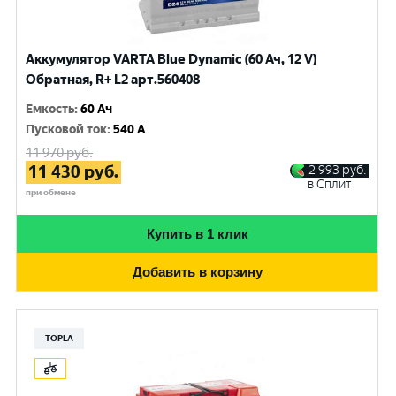
Аккумулятор VARTA Blue Dynamic (60 Ач, 12 V)
Обратная, R+ L2 арт.560408
Емкость
:
60 Ач
Пусковой ток
:
540 A
11 970
руб.
11 430
руб.
2 993
руб.
в Сплит
при обмене
Купить в 1 клик
Добавить в корзину
TOPLA