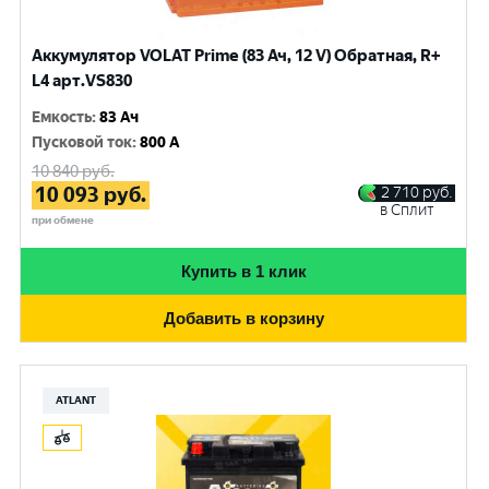
Аккумулятор VOLAT Prime (83 Ач, 12 V) Обратная, R+
L4 арт.VS830
Емкость
:
83 Ач
Пусковой ток
:
800 A
10 840
руб.
10 093
руб.
2 710
руб.
в Сплит
при обмене
Купить в 1 клик
Добавить в корзину
ATLANT