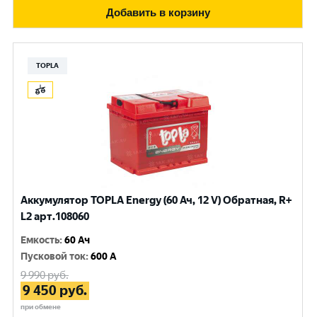
Добавить в корзину
TOPLA
Аккумулятор TOPLA Energy (60 Ач, 12 V) Обратная, R+
L2 арт.108060
Емкость
:
60 Ач
Пусковой ток
:
600 A
9 990
руб.
9 450
руб.
при обмене