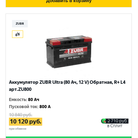
Добавить в корзину
ZUBR
Аккумулятор ZUBR Ultra (80 Ач, 12 V) Обратная, R+ L4
арт.ZU800
Емкость
:
80 Ач
Пусковой ток
:
800 A
10 840
руб.
10 120
руб.
2 710
руб.
в Сплит
при обмене