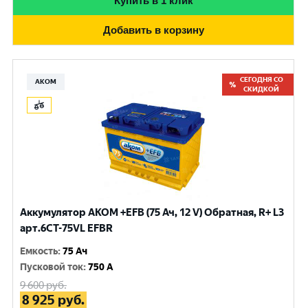
Купить в 1 клик
Добавить в корзину
СЕГОДНЯ СО
АКОМ
СКИДКОЙ
Аккумулятор AKOM +EFB (75 Ач, 12 V) Обратная, R+ L3
арт.6СТ-75VL EFBR
Емкость
:
75 Ач
Пусковой ток
:
750 A
9 600
руб.
8 925
руб.