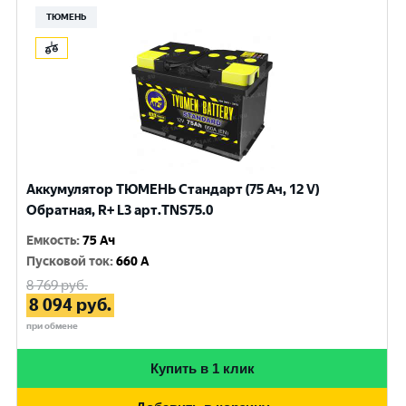
ТЮМЕНЬ
Аккумулятор ТЮМЕНЬ Стандарт (75 Ач, 12 V)
Обратная, R+ L3 арт.TNS75.0
Емкость
:
75 Ач
Пусковой ток
:
660 A
8 769
руб.
8 094
руб.
при обмене
Купить в 1 клик