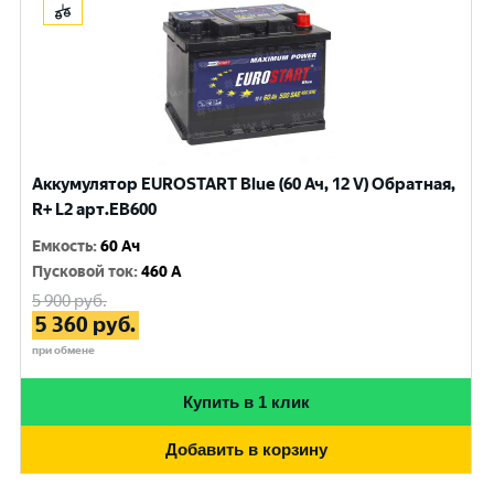
Аккумулятор EUROSTART Blue (60 Ач, 12 V) Обратная,
R+ L2 арт.EB600
Емкость
:
60 Ач
Пусковой ток
:
460 A
5 900
руб.
5 360
руб.
при обмене
Купить в 1 клик
Добавить в корзину