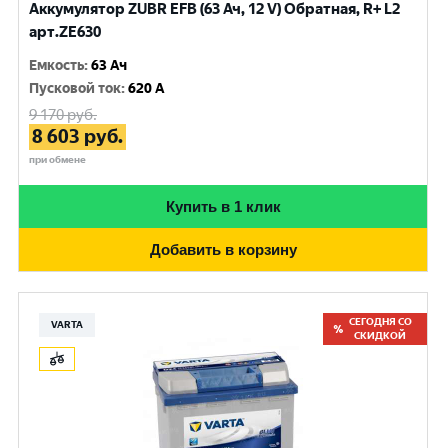
Аккумулятор ZUBR EFB (63 Ач, 12 V) Обратная, R+ L2
арт.ZE630
Емкость
:
63 Ач
Пусковой ток
:
620 A
9 170
руб.
8 603
руб.
при обмене
Купить в 1 клик
Добавить в корзину
СЕГОДНЯ СО
VARTA
СКИДКОЙ