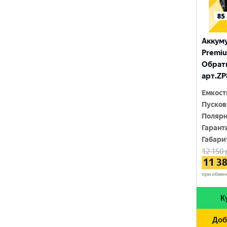
FUJISAN
680 A
95 Ач
FURUKAWA BATTERY
690 A
96 Ач
Аккум
GANZ
700 A
Premium
97 Ач
GIGAWATT
Обратн
710 A
100 Ач
арт.ZP
GIVER
720 A
Емкост
105 Ач
HANKOOK
Пусков
730 A
110 Ач
Полярн
HOG
740 A
Гарант
120 Ач
Габари
HOWTER
750 A
12 150
132 Ач
ISKRA ENERGY
11 3
760 A
140 Ач
при обме
MAGNUM
765 A
180 Ач
К
MEGA START
770 A
190 Ач
METACO
Доб
780 A