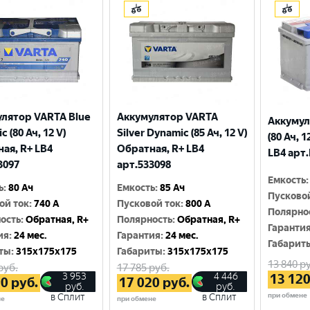
лятор VARTA Blue
Аккумулятор VARTA
Аккумул
 (80 Ач, 12 V)
Silver Dynamic (85 Ач, 12 V)
(80 Ач, 
ая, R+ LB4
Обратная, R+ LB4
LB4 арт.
3097
арт.533098
Емкость
:
ь
:
80 Ач
Емкость
:
85 Ач
Пусково
ой ток
:
740 A
Пусковой ток
:
800 A
Полярно
ость
:
Обратная, R+
Полярность
:
Обратная, R+
Гаранти
ия
:
24 мес.
Гарантия
:
24 мес.
Габарит
ты
:
315x175x175
Габариты
:
315x175x175
13 840
ру
руб.
17 785
руб.
3 953
4 446
13 12
90
руб.
17 020
руб.
руб.
руб.
при обмене
в Сплит
в Сплит
не
при обмене