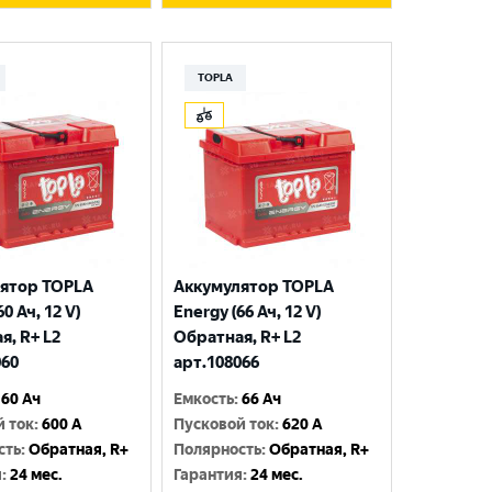
TOPLA
ятор TOPLA
Аккумулятор TOPLA
0 Ач, 12 V)
Energy (66 Ач, 12 V)
я, R+ L2
Обратная, R+ L2
060
арт.108066
60 Ач
Емкость
:
66 Ач
й ток
:
600 A
Пусковой ток
:
620 A
сть
:
Обратная, R+
Полярность
:
Обратная, R+
я
:
24 мес.
Гарантия
:
24 мес.