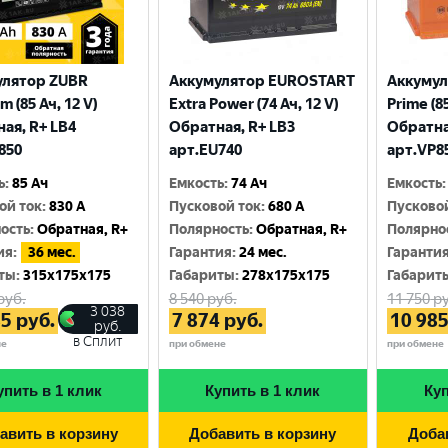
улятор ZUBR
Аккумулятор EUROSTART
Аккумул
 (85 Ач, 12 V)
Extra Power (74 Ач, 12 V)
Prime (85
ая, R+ LB4
Обратная, R+ LB3
Обратна
850
арт.EU740
арт.VP8
ь
:
85 Ач
Емкость
:
74 Ач
Емкость
:
ой ток
:
830 A
Пусковой ток
:
680 A
Пусково
ость
:
Обратная, R+
Полярность
:
Обратная, R+
Полярно
ия
:
36 мес.
Гарантия
:
24 мес.
Гаранти
ты
:
315x175x175
Габариты
:
278x175x175
Габарит
руб.
8 540
руб.
11 750
ру
3 038
85
руб.
7 874
руб.
10 98
руб.
в Сплит
не
при обмене
при обмене
упить в 1 клик
Купить в 1 клик
Куп
авить в корзину
Добавить в корзину
Доба