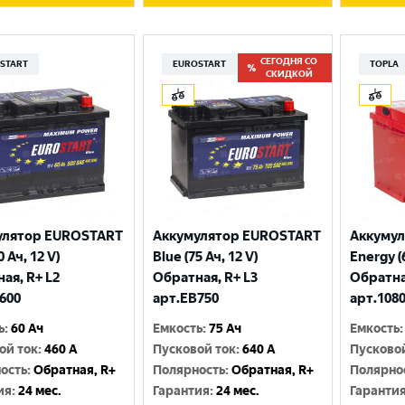
СЕГОДНЯ СО
START
EUROSTART
TOPLA
СКИДКОЙ
улятор EUROSTART
Аккумулятор EUROSTART
Аккумул
0 Ач, 12 V)
Blue (75 Ач, 12 V)
Energy (6
ая, R+ L2
Обратная, R+ L3
Обратна
600
арт.EB750
арт.108
ь
:
60 Ач
Емкость
:
75 Ач
Емкость
:
ой ток
:
460 A
Пусковой ток
:
640 A
Пусково
ость
:
Обратная, R+
Полярность
:
Обратная, R+
Полярно
ия
:
24 мес.
Гарантия
:
24 мес.
Гаранти