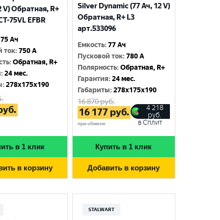
Silver Dynamic (77 Ач, 12 V)
12 V) Обратная, R+
Обратная, R+ L3
6СТ-75VL EFBR
арт.533096
75 Ач
Емкость
:
77 Ач
й ток
:
750 A
Пусковой ток
:
780 A
сть
:
Обратная, R+
Полярность
:
Обратная, R+
я
:
24 мес.
Гарантия
:
24 мес.
ы
:
278x175x190
Габариты
:
278x175x190
.
16 870
руб.
4 218
руб.
16 177
руб.
руб.
в Сплит
при обмене
ить в 1 клик
Купить в 1 клик
вить в корзину
Добавить в корзину
STALWART