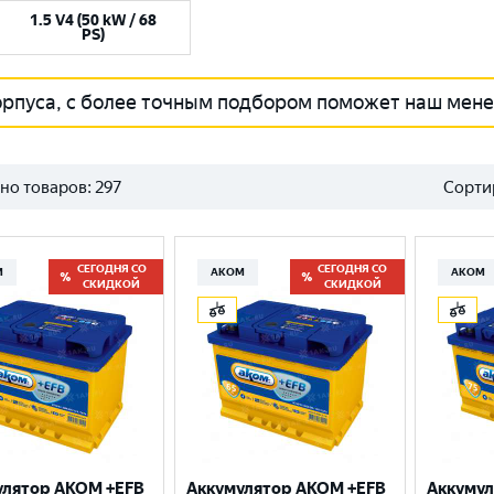
1.5 V4 (50 kW / 68
PS)
орпуса, с более точным подбором поможет наш мен
но товаров:
297
Сорти
СЕГОДНЯ СО
СЕГОДНЯ СО
М
АКОМ
АКОМ
СКИДКОЙ
СКИДКОЙ
улятор AKOM +EFB
Аккумулятор AKOM +EFB
Аккумул