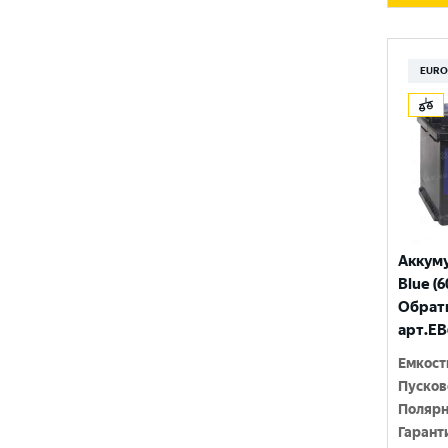
200 Ач
MILES
790 A
210 Ач
MINSU
EURO
800 A
215 Ач
MOLL
815 A
220 Ач
MUTLU
820 A
225 Ач
MYWAY
830 A
230 Ач
NORDSTERN
840 A
250 Ач
NORDSTERN Evolution
Аккум
850 A
Blue (6
OPTIMA
Обратн
860 A
арт.EB
POLUS ARCTIC
870 A
Емкост
RIDER
880 A
Пусков
Полярн
ROCKET
890 A
Гарант