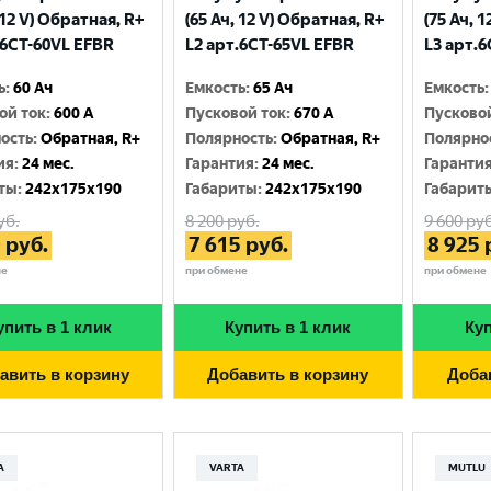
 12 V) Обратная, R+
(65 Ач, 12 V) Обратная, R+
(75 Ач, 
.6CТ-60VL EFBR
L2 арт.6CT-65VL EFBR
L3 арт.
ь
:
60 Ач
Емкость
:
65 Ач
Емкость
:
ой ток
:
600 A
Пусковой ток
:
670 A
Пусково
ость
:
Обратная, R+
Полярность
:
Обратная, R+
Полярно
ия
:
24 мес.
Гарантия
:
24 мес.
Гаранти
ты
:
242x175x190
Габариты
:
242x175x190
Габарит
уб.
8 200
руб.
9 600
руб
0
руб.
7 615
руб.
8 925
не
при обмене
при обмене
упить в 1 клик
Купить в 1 клик
Куп
авить в корзину
Добавить в корзину
Доба
A
VARTA
MUTLU