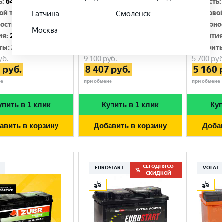
ь
:
64 Ач
Емкость
:
77 Ач
Емкость
:
ой ток
:
620 A
Пусковой ток
:
640 A
Пусково
Гатчина
Смоленск
ость
:
Обратная, R+
Полярность
:
Обратная, R+
Полярно
Москва
ия
:
24 мес.
Гарантия
:
24 мес.
Гаранти
ты
:
242x175x190
Габариты
:
278x175x190
Габарит
уб.
9 100
руб.
5 700
руб
4
руб.
8 407
руб.
5 160
не
при обмене
при обмене
упить в 1 клик
Купить в 1 клик
Куп
авить в корзину
Добавить в корзину
Доба
СЕГОДНЯ СО
EUROSTART
VOLAT
СКИДКОЙ