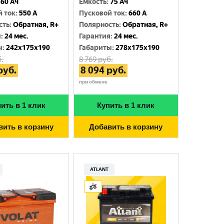
60 Ач
Емкость
:
75 Ач
й ток
:
550 A
Пусковой ток
:
660 A
сть
:
Обратная, R+
Полярность
:
Обратная, R+
я
:
24 мес.
Гарантия
:
24 мес.
ы
:
242x175x190
Габариты
:
278x175x190
.
8 769
руб.
руб.
8 094
руб.
при обмене
ить в 1 клик
Купить в 1 клик
вить в корзину
Добавить в корзину
ATLANT