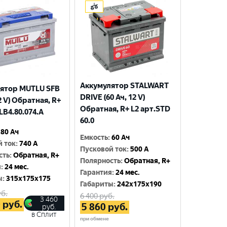
Аккумулятор STALWART
ятор MUTLU SFB
DRIVE (60 Ач, 12 V)
12 V) Обратная, R+
Обратная, R+ L2 арт.STD
LВ4.80.074.A
60.0
80 Ач
Емкость
:
60 Ач
й ток
:
740 A
Пусковой ток
:
500 A
сть
:
Обратная, R+
Полярность
:
Обратная, R+
я
:
24 мес.
Гарантия
:
24 мес.
ы
:
315x175x175
Габариты
:
242x175x190
б.
6 400
руб.
3 460
0
руб.
5 860
руб.
руб.
в Сплит
при обмене