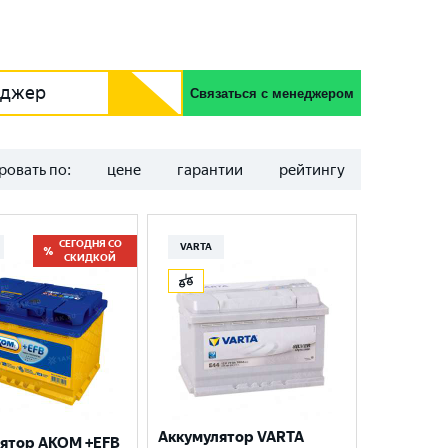
еджер
Связаться с менеджером
ровать по:
цене
гарантии
рейтингу
СЕГОДНЯ СО
VARTA
СКИДКОЙ
Аккумулятор VARTA
ятор AKOM +EFB