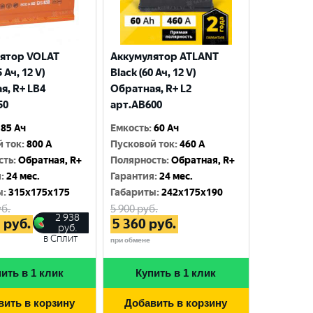
ятор VOLAT
Аккумулятор ATLANT
 Ач, 12 V)
Black (60 Ач, 12 V)
я, R+ LB4
Обратная, R+ L2
50
арт.AB600
85 Ач
Емкость
:
60 Ач
й ток
:
800 A
Пусковой ток
:
460 A
сть
:
Обратная, R+
Полярность
:
Обратная, R+
я
:
24 мес.
Гарантия
:
24 мес.
ы
:
315x175x175
Габариты
:
242x175x190
б.
5 900
руб.
2 938
5
руб.
5 360
руб.
руб.
в Сплит
при обмене
ить в 1 клик
Купить в 1 клик
вить в корзину
Добавить в корзину