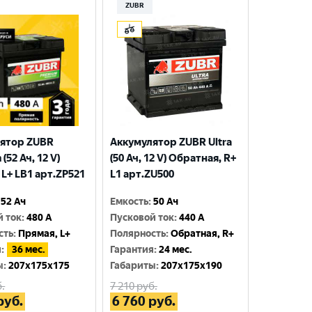
ZUBR
ятор ZUBR
Аккумулятор ZUBR Ultra
(52 Ач, 12 V)
(50 Ач, 12 V) Обратная, R+
 L+ LB1 арт.ZP521
L1 арт.ZU500
52 Ач
Емкость
:
50 Ач
й ток
:
480 A
Пусковой ток
:
440 A
сть
:
Прямая, L+
Полярность
:
Обратная, R+
я
:
36 мес.
Гарантия
:
24 мес.
ы
:
207x175x175
Габариты
:
207x175x190
.
7 210
руб.
руб.
6 760
руб.