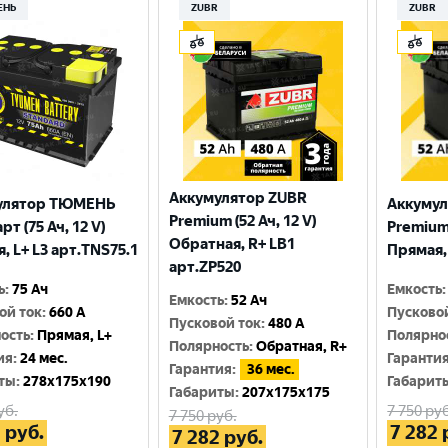
ЕНЬ
ZUBR
ZUBR
Аккумулятор ZUBR
улятор ТЮМЕНЬ
Аккумул
Premium (52 Ач, 12 V)
т (75 Ач, 12 V)
Premium 
Обратная, R+ LB1
, L+ L3 арт.TNS75.1
Прямая,
арт.ZP520
ь
:
75 Ач
Емкость
:
Емкость
:
52 Ач
ой ток
:
660 A
Пусково
Пусковой ток
:
480 A
ость
:
Прямая, L+
Полярно
Полярность
:
Обратная, R+
ия
:
24 мес.
Гаранти
Гарантия
:
36 мес.
ты
:
278x175x190
Габарит
Габариты
:
207x175x175
уб.
7 750
руб
7 750
руб.
1
руб.
7 282
7 282
руб.