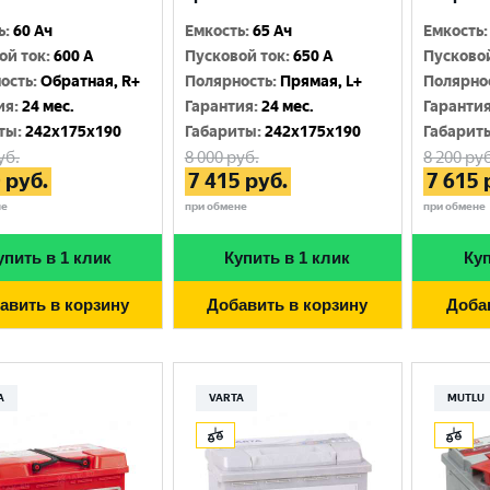
ь
:
60 Ач
Емкость
:
65 Ач
Емкость
:
ой ток
:
600 A
Пусковой ток
:
650 A
Пусково
ость
:
Обратная, R+
Полярность
:
Прямая, L+
Полярно
ия
:
24 мес.
Гарантия
:
24 мес.
Гаранти
ты
:
242x175x190
Габариты
:
242x175x190
Габарит
уб.
8 000
руб.
8 200
руб
0
руб.
7 415
руб.
7 615
не
при обмене
при обмене
упить в 1 клик
Купить в 1 клик
Куп
авить в корзину
Добавить в корзину
Доба
A
VARTA
MUTLU