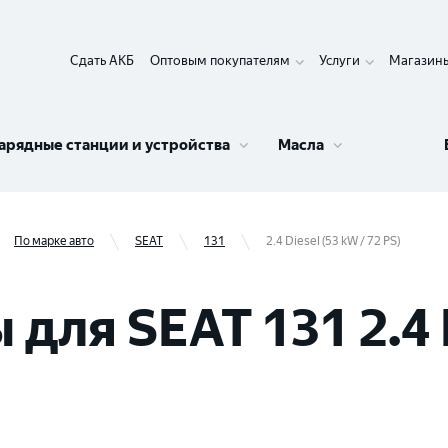
Сдать АКБ
Оптовым покупателям
Услуги
Магазин
арядные станции и устройства
Масла
По марке авто
SEAT
131
2.4 Diesel (53 kW / 72 PS)
ля SEAT 131 2.4 D