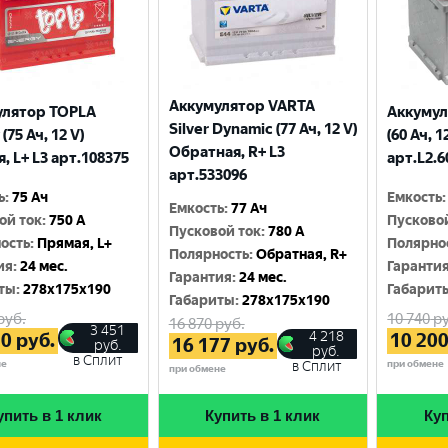
Аккумулятор VARTA
улятор TOPLA
Аккумул
Silver Dynamic (77 Ач, 12 V)
(75 Ач, 12 V)
(60 Ач, 1
Обратная, R+ L3
, L+ L3 арт.108375
арт.L2.6
арт.533096
ь
:
75 Ач
Емкость
:
Емкость
:
77 Ач
ой ток
:
750 A
Пусково
Пусковой ток
:
780 A
ость
:
Прямая, L+
Полярно
Полярность
:
Обратная, R+
ия
:
24 мес.
Гаранти
Гарантия
:
24 мес.
ты
:
278x175x190
Габарит
Габариты
:
278x175x190
руб.
10 740
ру
16 870
руб.
3 451
4 218
30
руб.
10 20
16 177
руб.
руб.
руб.
в Сплит
не
при обмене
в Сплит
при обмене
упить в 1 клик
Купить в 1 клик
Куп