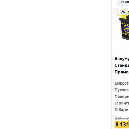
210 Ач
ТЮМ
MINSU
800 A
215 Ач
MOLL
815 A
220 Ач
MUTLU
820 A
225 Ач
MYWAY
830 A
230 Ач
NORDSTERN
840 A
Аккум
250 Ач
NORDSTERN Evolution
Стандар
850 A
Прямая
OPTIMA
860 A
Емкост
POLUS ARCTIC
870 A
Пусков
RIDER
Полярн
880 A
Гарант
ROCKET
Габари
890 A
8 806
р
SEBANG
900 A
8 13