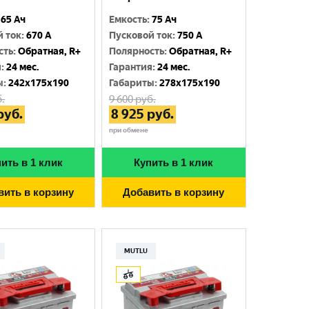
65 Ач
Емкость
:
75 Ач
й ток
:
670 A
Пусковой ток
:
750 A
сть
:
Обратная, R+
Полярность
:
Обратная, R+
я
:
24 мес.
Гарантия
:
24 мес.
ы
:
242x175x190
Габариты
:
278x175x190
.
9 600
руб.
руб.
8 925
руб.
при обмене
ить в 1 клик
Купить в 1 клик
вить в корзину
Добавить в корзину
MUTLU