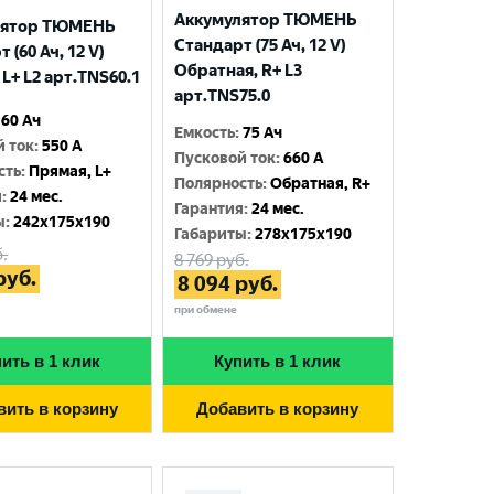
Аккумулятор ТЮМЕНЬ
лятор ТЮМЕНЬ
Стандарт (75 Ач, 12 V)
 (60 Ач, 12 V)
Обратная, R+ L3
L+ L2 арт.TNS60.1
арт.TNS75.0
60 Ач
Емкость
:
75 Ач
й ток
:
550 A
Пусковой ток
:
660 A
сть
:
Прямая, L+
Полярность
:
Обратная, R+
я
:
24 мес.
Гарантия
:
24 мес.
ы
:
242x175x190
Габариты
:
278x175x190
.
8 769
руб.
руб.
8 094
руб.
при обмене
ить в 1 клик
Купить в 1 клик
вить в корзину
Добавить в корзину