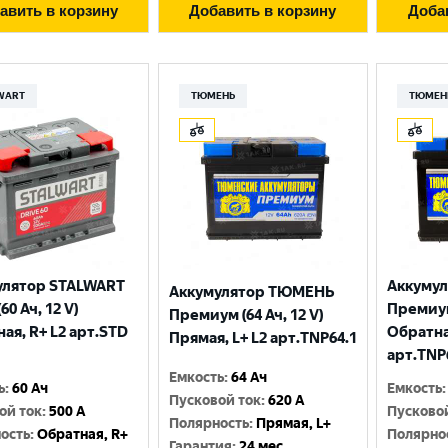
авить в корзину
Добавить в корзину
Доба
WART
ТЮМЕНЬ
ТЮМЕН
улятор STALWART
Аккуму
Аккумулятор ТЮМЕНЬ
60 Ач, 12 V)
Премиум 
Премиум (64 Ач, 12 V)
Выберите ваш город
ая, R+ L2 арт.STD
Обратна
Прямая, L+ L2 арт.TNP64.1
арт.TNP
Емкость
:
64 Ач
Великий Новгород
Санкт-Петербург
ь
:
60 Ач
Емкость
:
Пусковой ток
:
620 A
ой ток
:
500 A
Пусково
Гатчина
Смоленск
Полярность
:
Прямая, L+
ость
:
Обратная, R+
Полярно
Гарантия
:
24 мес.