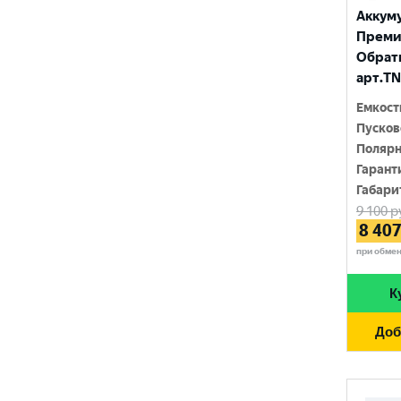
FURUKAWA BATTERY
690 A
Аккум
96 Ач
Премиу
GANZ
700 A
Обратн
97 Ач
GIGAWATT
арт.TN
710 A
100 Ач
GIVER
Емкост
720 A
Пусков
105 Ач
HANKOOK
Полярн
730 A
110 Ач
Гарант
HOG
740 A
Габари
120 Ач
9 100
р
HOWTER
750 A
8 40
132 Ач
ISKRA ENERGY
при обме
760 A
140 Ач
MAGNUM
765 A
К
180 Ач
MEGA START
770 A
Доб
190 Ач
METACO
780 A
200 Ач
MILES
790 A