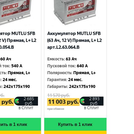
ятор MUTLU SFB
Аккумулятор MUTLU SFB
2 V) Прямая, L+ L2
(63 Ач, 12 V) Прямая, L+ L2
0.054.B
арт.L2.63.064.B
60 Ач
Емкость
:
63 Ач
й ток
:
540 A
Пусковой ток
:
640 A
сть
:
Прямая, L+
Полярность
:
Прямая, L+
я
:
24 мес.
Гарантия
:
24 мес.
ы
:
242x175x190
Габариты
:
242x175x190
б.
11 570
руб.
2 685
2 893
0
руб.
11 003
руб.
руб.
руб.
в Сплит
в Сплит
при обмене
ить в 1 клик
Купить в 1 клик