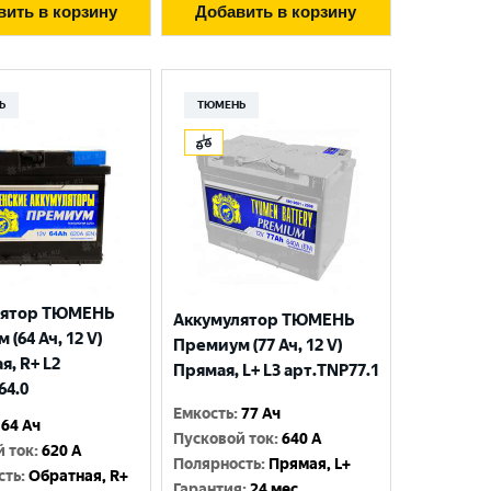
вить в корзину
Добавить в корзину
Ь
ТЮМЕНЬ
лятор ТЮМЕНЬ
Аккумулятор ТЮМЕНЬ
(64 Ач, 12 V)
Премиум (77 Ач, 12 V)
я, R+ L2
Прямая, L+ L3 арт.TNP77.1
64.0
Емкость
:
77 Ач
64 Ач
Пусковой ток
:
640 A
й ток
:
620 A
Полярность
:
Прямая, L+
сть
:
Обратная, R+
Гарантия
:
24 мес.