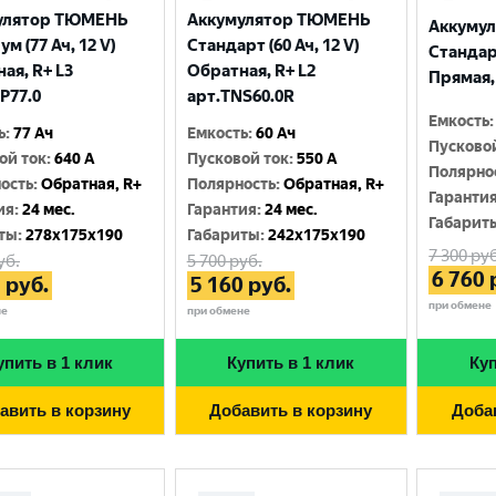
улятор ТЮМЕНЬ
Аккумулятор ТЮМЕНЬ
Аккуму
м (77 Ач, 12 V)
Стандарт (60 Ач, 12 V)
Стандарт
ая, R+ L3
Обратная, R+ L2
Прямая, 
P77.0
арт.TNS60.0R
Емкость
:
ь
:
77 Ач
Емкость
:
60 Ач
Пусково
ой ток
:
640 A
Пусковой ток
:
550 A
Полярно
ость
:
Обратная, R+
Полярность
:
Обратная, R+
Гаранти
ия
:
24 мес.
Гарантия
:
24 мес.
Габарит
ты
:
278x175x190
Габариты
:
242x175x190
7 300
руб
уб.
5 700
руб.
6 760
7
руб.
5 160
руб.
при обмене
не
при обмене
упить в 1 клик
Купить в 1 клик
Куп
авить в корзину
Добавить в корзину
Доба