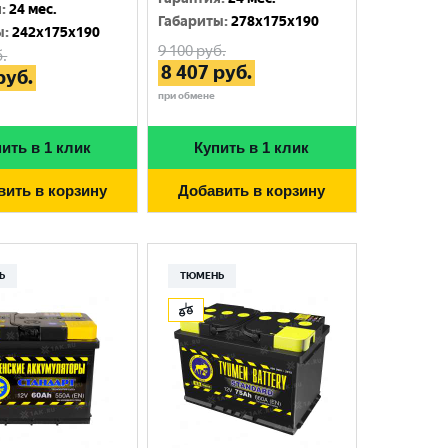
я
:
24 мес.
Габариты
:
278x175x190
ы
:
242x175x190
9 100
руб.
.
8 407
руб.
руб.
при обмене
ить в 1 клик
Купить в 1 клик
вить в корзину
Добавить в корзину
Ь
ТЮМЕНЬ