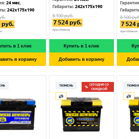
Москва
ия
:
24 мес.
Гаранти
Габариты
:
242x175x190
ты
:
242x175x190
Габарит
8 100
руб.
уб.
8 100
руб
7 524
руб.
0
руб.
7 524
при обмене
не
при обмене
упить в 1 клик
Купить в 1 клик
Куп
авить в корзину
Добавить в корзину
Доба
СЕГОДНЯ СО
ЕНЬ
ТЮМЕНЬ
ТЮМЕН
СКИДКОЙ