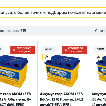
орпуса, с более точным подбором поможет наш мен
но товаров:
545
Сорти
СЕГОДНЯ СО
СЕГОДНЯ СО
М
АКОМ
АКОМ
СКИДКОЙ
СКИДКОЙ
улятор AKOM +EFB
Аккумулятор AKOM +EFB
Аккумул
 12 V) Обратная, R+
(65 Ач, 12 V) Прямая, L+ L2
(65 Ач, 
.6CТ-60VL EFBR
арт.6СТ-65VL EFBL
L2 арт.