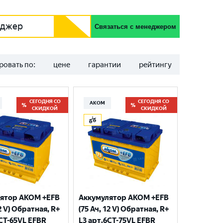
еджер
Связаться с менеджером
ровать по:
цене
гарантии
рейтингу
СЕГОДНЯ СО
СЕГОДНЯ СО
АКОМ
СКИДКОЙ
СКИДКОЙ
ятор AKOM +EFB
Аккумулятор AKOM +EFB
12 V) Обратная, R+
(75 Ач, 12 V) Обратная, R+
6CT-65VL EFBR
L3 арт.6СТ-75VL EFBR