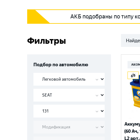
АКБ подобраны по типу к
Фильтры
Найде
Подбор по автомобилю
АКО
Аккум
(60 Ач,
L2 арт