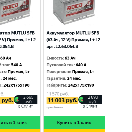
ятор MUTLU SFB
Аккумулятор MUTLU SFB
2 V) Прямая, L+ L2
(63 Ач, 12 V) Прямая, L+ L2
0.054.B
арт.L2.63.064.B
60 Ач
Емкость
:
63 Ач
й ток
:
540 A
Пусковой ток
:
640 A
сть
:
Прямая, L+
Полярность
:
Прямая, L+
я
:
24 мес.
Гарантия
:
24 мес.
ы
:
242x175x190
Габариты
:
242x175x190
б.
11 570
руб.
2 685
2 893
0
руб.
11 003
руб.
руб.
руб.
в Сплит
в Сплит
при обмене
ить в 1 клик
Купить в 1 клик