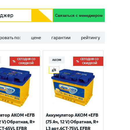
еджер
Связаться с менеджером
ровать по:
цене
гарантии
рейтингу
СЕГОДНЯ СО
СЕГОДНЯ СО
АКОМ
СКИДКОЙ
СКИДКОЙ
ятор AKOM +EFB
Аккумулятор AKOM +EFB
12 V) Обратная, R+
(75 Ач, 12 V) Обратная, R+
6CT-65VL EFBR
L3 арт.6СТ-75VL EFBR