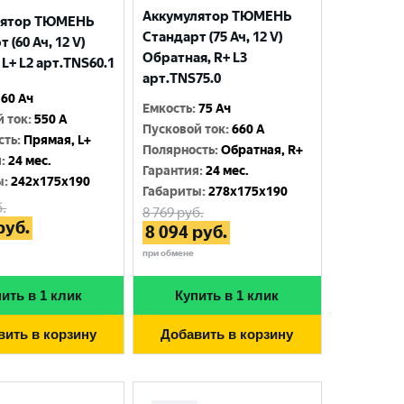
Аккумулятор ТЮМЕНЬ
лятор ТЮМЕНЬ
Стандарт (75 Ач, 12 V)
 (60 Ач, 12 V)
Обратная, R+ L3
L+ L2 арт.TNS60.1
арт.TNS75.0
60 Ач
Емкость
:
75 Ач
й ток
:
550 A
Пусковой ток
:
660 A
сть
:
Прямая, L+
Полярность
:
Обратная, R+
я
:
24 мес.
Гарантия
:
24 мес.
ы
:
242x175x190
Габариты
:
278x175x190
.
8 769
руб.
руб.
8 094
руб.
при обмене
ить в 1 клик
Купить в 1 клик
вить в корзину
Добавить в корзину