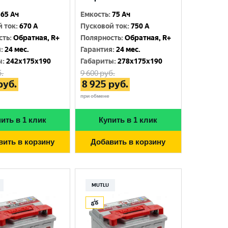
65 Ач
Емкость
:
75 Ач
й ток
:
670 A
Пусковой ток
:
750 A
сть
:
Обратная, R+
Полярность
:
Обратная, R+
я
:
24 мес.
Гарантия
:
24 мес.
ы
:
242x175x190
Габариты
:
278x175x190
.
9 600
руб.
руб.
8 925
руб.
при обмене
ить в 1 клик
Купить в 1 клик
вить в корзину
Добавить в корзину
MUTLU