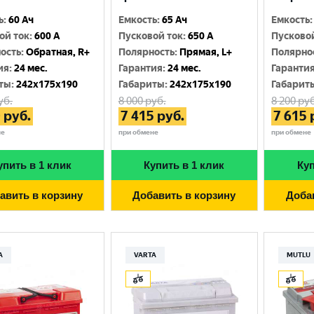
ь
:
60 Ач
Емкость
:
65 Ач
Емкость
:
ой ток
:
600 A
Пусковой ток
:
650 A
Пусково
ость
:
Обратная, R+
Полярность
:
Прямая, L+
Полярно
ия
:
24 мес.
Гарантия
:
24 мес.
Гаранти
ты
:
242x175x190
Габариты
:
242x175x190
Габарит
уб.
8 000
руб.
8 200
руб
0
руб.
7 415
руб.
7 615
не
при обмене
при обмене
упить в 1 клик
Купить в 1 клик
Куп
авить в корзину
Добавить в корзину
Доба
A
VARTA
MUTLU