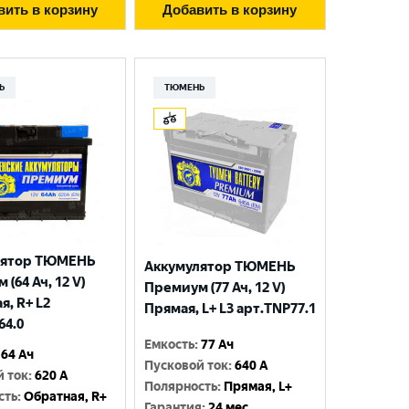
вить в корзину
Добавить в корзину
Ь
ТЮМЕНЬ
лятор ТЮМЕНЬ
Аккумулятор ТЮМЕНЬ
(64 Ач, 12 V)
Премиум (77 Ач, 12 V)
я, R+ L2
Прямая, L+ L3 арт.TNP77.1
64.0
Емкость
:
77 Ач
64 Ач
Пусковой ток
:
640 A
й ток
:
620 A
Полярность
:
Прямая, L+
сть
:
Обратная, R+
Гарантия
:
24 мес.