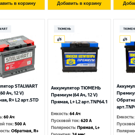
авить в корзину
Добавить в корзину
Доба
WART
ТЮМЕНЬ
ТЮМЕН
улятор STALWART
Аккуму
Аккумулятор ТЮМЕНЬ
60 Ач, 12 V)
Премиум 
Премиум (64 Ач, 12 V)
Выберите ваш город
ая, R+ L2 арт.STD
Обратна
Прямая, L+ L2 арт.TNP64.1
арт.TNP
Емкость
:
64 Ач
Великий Новгород
Санкт-Петербург
ь
:
60 Ач
Емкость
:
Пусковой ток
:
620 A
ой ток
:
500 A
Пусково
Гатчина
Смоленск
Полярность
:
Прямая, L+
ость
:
Обратная, R+
Полярно
Гарантия
:
24 мес.