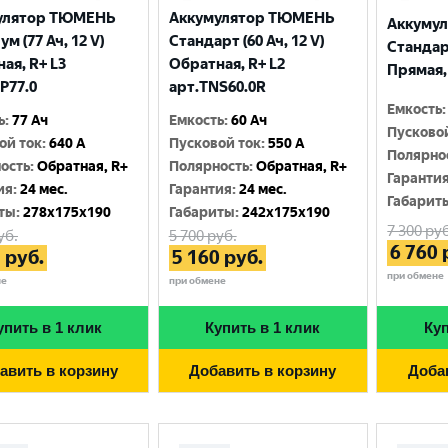
улятор ТЮМЕНЬ
Аккумулятор ТЮМЕНЬ
Аккуму
м (77 Ач, 12 V)
Стандарт (60 Ач, 12 V)
Стандарт
ая, R+ L3
Обратная, R+ L2
Прямая, 
P77.0
арт.TNS60.0R
Емкость
:
ь
:
77 Ач
Емкость
:
60 Ач
Пусково
ой ток
:
640 A
Пусковой ток
:
550 A
Полярно
ость
:
Обратная, R+
Полярность
:
Обратная, R+
Гаранти
ия
:
24 мес.
Гарантия
:
24 мес.
Габарит
ты
:
278x175x190
Габариты
:
242x175x190
7 300
руб
уб.
5 700
руб.
6 760
7
руб.
5 160
руб.
при обмене
не
при обмене
упить в 1 клик
Купить в 1 клик
Куп
авить в корзину
Добавить в корзину
Доба