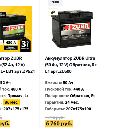
ZUBR
ятор ZUBR
Аккумулятор ZUBR Ultra
(52 Ач, 12 V)
(50 Ач, 12 V) Обратная, R+
 L+ LB1 арт.ZP521
L1 арт.ZU500
52 Ач
Емкость
:
50 Ач
й ток
:
480 A
Пусковой ток
:
440 A
сть
:
Прямая, L+
Полярность
:
Обратная, R+
я
:
36 мес.
Гарантия
:
24 мес.
ы
:
207x175x175
Габариты
:
207x175x190
.
7 210
руб.
руб.
6 760
руб.