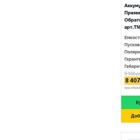
FURUKAWA BATTERY
690 A
Аккум
96 Ач
Премиу
GANZ
700 A
Обратн
97 Ач
GIGAWATT
арт.TN
710 A
100 Ач
GIVER
Емкост
720 A
Пусков
105 Ач
HANKOOK
Полярн
730 A
110 Ач
Гарант
HOG
740 A
Габари
120 Ач
9 100
р
HOWTER
750 A
8 40
132 Ач
ISKRA ENERGY
при обме
760 A
140 Ач
MAGNUM
765 A
К
180 Ач
MEGA START
770 A
Доб
190 Ач
METACO
780 A
200 Ач
MILES
790 A