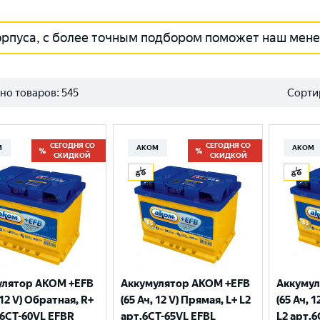
орпуса, с более точным подбором поможет наш мен
но товаров:
545
Сорти
СЕГОДНЯ СО
СЕГОДНЯ СО
М
АКОМ
АКОМ
СКИДКОЙ
СКИДКОЙ
улятор AKOM +EFB
Аккумулятор AKOM +EFB
Аккумул
 12 V) Обратная, R+
(65 Ач, 12 V) Прямая, L+ L2
(65 Ач, 
.6CТ-60VL EFBR
арт.6СТ-65VL EFBL
L2 арт.