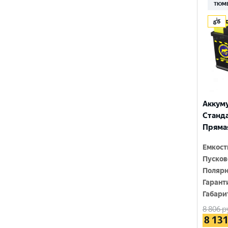
210 Ач
ТЮМ
MINSU
800 A
215 Ач
MOLL
815 A
220 Ач
MUTLU
820 A
225 Ач
MYWAY
830 A
230 Ач
NORDSTERN
840 A
Аккум
250 Ач
NORDSTERN Evolution
Стандар
850 A
Прямая
OPTIMA
860 A
Емкост
POLUS ARCTIC
870 A
Пусков
RIDER
Полярн
880 A
Гарант
ROCKET
Габари
890 A
8 806
р
SEBANG
900 A
8 13