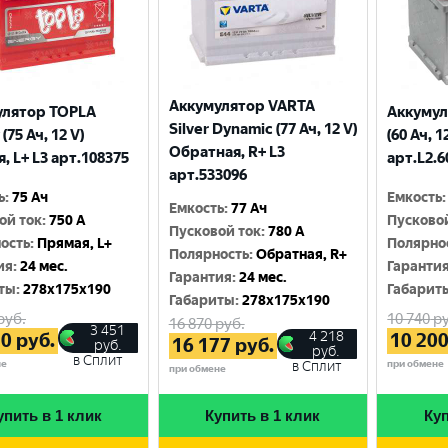
Аккумулятор VARTA
улятор TOPLA
Аккумул
Silver Dynamic (77 Ач, 12 V)
(75 Ач, 12 V)
(60 Ач, 1
Обратная, R+ L3
, L+ L3 арт.108375
арт.L2.6
арт.533096
ь
:
75 Ач
Емкость
:
Емкость
:
77 Ач
ой ток
:
750 A
Пусково
Пусковой ток
:
780 A
ость
:
Прямая, L+
Полярно
Полярность
:
Обратная, R+
ия
:
24 мес.
Гаранти
Гарантия
:
24 мес.
ты
:
278x175x190
Габарит
Габариты
:
278x175x190
руб.
10 740
ру
16 870
руб.
3 451
4 218
30
руб.
10 20
16 177
руб.
руб.
руб.
в Сплит
не
при обмене
в Сплит
при обмене
упить в 1 клик
Купить в 1 клик
Куп