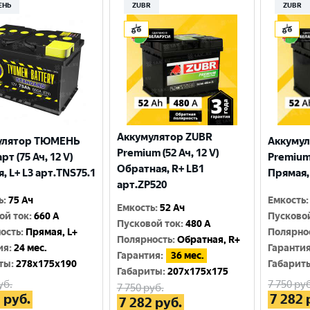
ЕНЬ
ZUBR
ZUBR
Аккумулятор ZUBR
улятор ТЮМЕНЬ
Аккумул
Premium (52 Ач, 12 V)
т (75 Ач, 12 V)
Premium 
Обратная, R+ LB1
, L+ L3 арт.TNS75.1
Прямая,
арт.ZP520
ь
:
75 Ач
Емкость
:
Емкость
:
52 Ач
ой ток
:
660 A
Пусково
Пусковой ток
:
480 A
ость
:
Прямая, L+
Полярно
Полярность
:
Обратная, R+
ия
:
24 мес.
Гаранти
Гарантия
:
36 мес.
ты
:
278x175x190
Габарит
Габариты
:
207x175x175
уб.
7 750
руб
7 750
руб.
1
руб.
7 282
7 282
руб.