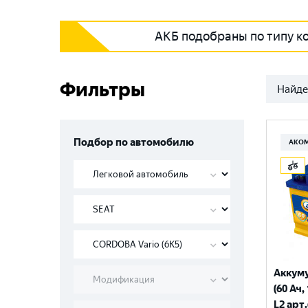
АКБ подобраны по типу к
Фильтры
Найде
Подбор по автомобилю
АКО
Аккум
(60 Ач,
L2 арт