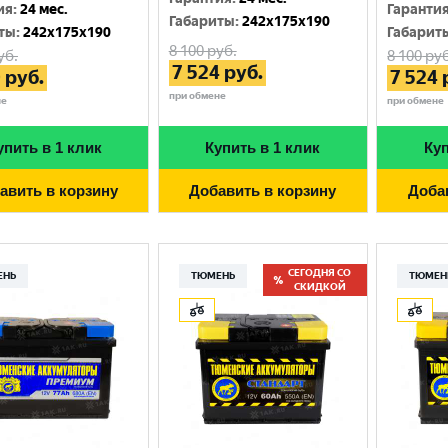
Москва
ия
:
24 мес.
Гаранти
Габариты
:
242x175x190
ты
:
242x175x190
Габарит
8 100
руб.
уб.
8 100
руб
7 524
руб.
0
руб.
7 524
при обмене
не
при обмене
упить в 1 клик
Купить в 1 клик
Куп
авить в корзину
Добавить в корзину
Доба
СЕГОДНЯ СО
ЕНЬ
ТЮМЕНЬ
ТЮМЕН
СКИДКОЙ