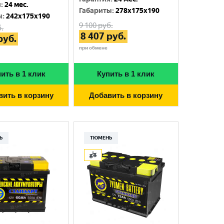
я
:
24 мес.
Габариты
:
278x175x190
ы
:
242x175x190
9 100
руб.
.
8 407
руб.
руб.
при обмене
ить в 1 клик
Купить в 1 клик
вить в корзину
Добавить в корзину
Ь
ТЮМЕНЬ