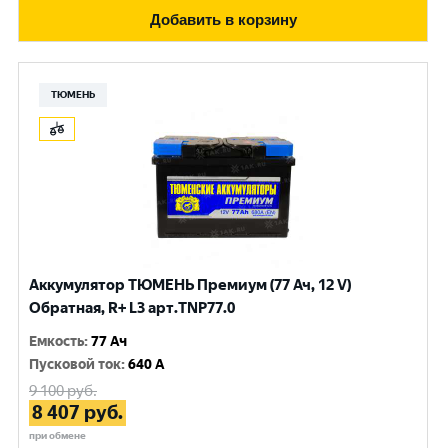
Добавить в корзину
ТЮМЕНЬ
Аккумулятор ТЮМЕНЬ Премиум (77 Ач, 12 V)
Обратная, R+ L3 арт.TNP77.0
Емкость
:
77 Ач
Пусковой ток
:
640 A
9 100
руб.
8 407
руб.
при обмене