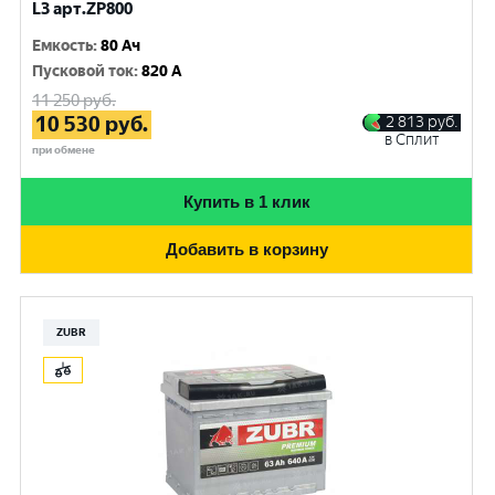
L3 арт.ZP800
Емкость
:
80 Ач
Пусковой ток
:
820 A
11 250
руб.
10 530
руб.
2 813
руб.
в Сплит
при обмене
Купить в 1 клик
Добавить в корзину
ZUBR