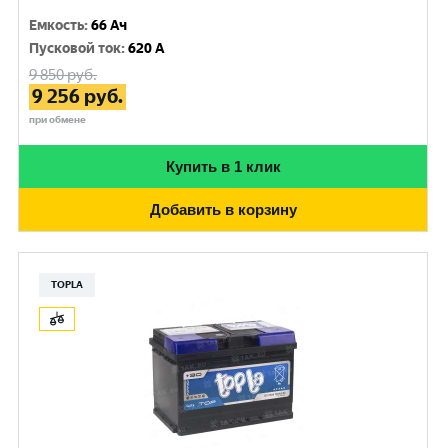
Емкость
:
66 Ач
Пусковой ток
:
620 A
9 850
руб.
9 256
руб.
при обмене
Купить в 1 клик
Добавить в корзину
TOPLA