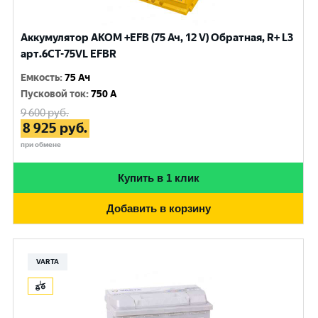
Аккумулятор AKOM +EFB (75 Ач, 12 V) Обратная, R+ L3
арт.6СТ-75VL EFBR
Емкость
:
75 Ач
Пусковой ток
:
750 A
9 600
руб.
8 925
руб.
при обмене
Купить в 1 клик
Добавить в корзину
VARTA