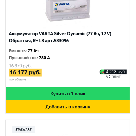
Аккумулятор VARTA Silver Dynamic (77 Ач, 12 V)
Обратная, R+ L3 арт.533096
Емкость
:
77 Ач
Пусковой ток
:
780 A
16 870
руб.
16 177
руб.
4 218
руб.
в Сплит
при обмене
Купить в 1 клик
Добавить в корзину
STALWART