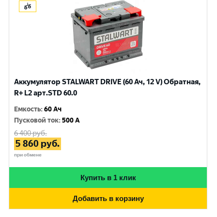
Аккумулятор STALWART DRIVE (60 Ач, 12 V) Обратная,
R+ L2 арт.STD 60.0
Емкость
:
60 Ач
Пусковой ток
:
500 A
6 400
руб.
5 860
руб.
при обмене
Купить в 1 клик
Добавить в корзину