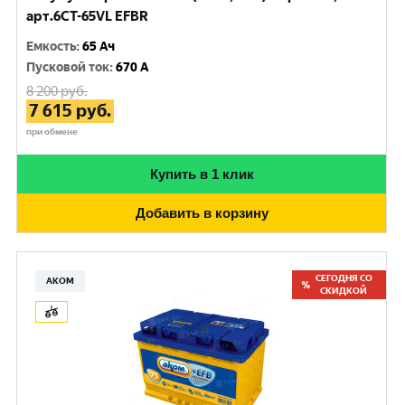
арт.6CT-65VL EFBR
Емкость
:
65 Ач
Пусковой ток
:
670 A
8 200
руб.
7 615
руб.
при обмене
Купить в 1 клик
Добавить в корзину
СЕГОДНЯ СО
АКОМ
СКИДКОЙ