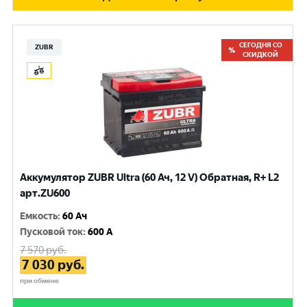
СЕГОДНЯ СО
ZUBR
СКИДКОЙ
Аккумулятор ZUBR Ultra (60 Ач, 12 V) Обратная, R+ L2
арт.ZU600
Емкость
:
60 Ач
Пусковой ток
:
600 A
7 570
руб.
7 030
руб.
при обмене