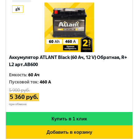
Аккумулятор ATLANT Black (60 Ач, 12 V) Обратная, R+
L2 арт.AB600
Емкость
:
60 Ач
Пусковой ток
:
460 A
5 900
руб.
5 360
руб.
при обмене
Купить в 1 клик
Добавить в корзину