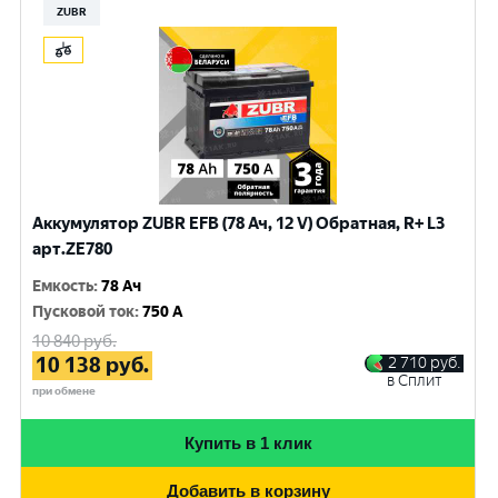
ZUBR
Аккумулятор ZUBR EFB (78 Ач, 12 V) Обратная, R+ L3
арт.ZE780
Емкость
:
78 Ач
Пусковой ток
:
750 A
10 840
руб.
10 138
руб.
2 710
руб.
в Сплит
при обмене
Купить в 1 клик
Добавить в корзину