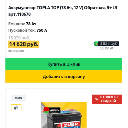
Аккумулятор TOPLA TOP (78 Ач, 12 V) Обратная, R+ L3
арт.118678
Емкость
:
78 Ач
Пусковой ток
:
750 A
15 330
руб.
14 628
руб.
3 833
руб.
в Сплит
при обмене
Купить в 1 клик
Добавить в корзину
СЕГОДНЯ СО
ZUBR
СКИДКОЙ