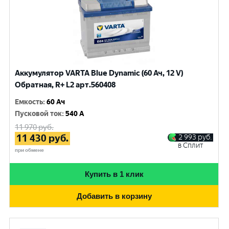
Аккумулятор VARTA Blue Dynamic (60 Ач, 12 V)
Обратная, R+ L2 арт.560408
Емкость
:
60 Ач
Пусковой ток
:
540 A
11 970
руб.
11 430
руб.
2 993
руб.
в Сплит
при обмене
Купить в 1 клик
Добавить в корзину