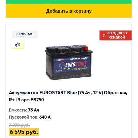
Добавить в корзину
СЕГОДНЯ СО
EUROSTART
СКИДКОЙ
Аккумулятор EUROSTART Blue (75 Ач, 12 V) Обратная,
R+ L3 арт.EB750
Емкость
:
75 Ач
Пусковой ток
:
640 A
7 270
руб.
6 595
руб.