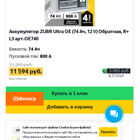
Аккумулятор ZUBR Ultra OE (74 Ач, 12 V) Обратная, R+
L3 арт.OE740
Емкость
:
74 Ач
Пусковой ток
:
800 A
12 260
руб.
11 594
руб.
3 065
руб.
в Сплит
при обмене
Купить в 1 клик
Фильтр
Добавить в корзину
Сайт использует файлы Cookie (куки-файлы)
VARTA
Принять
Продолжая использовать сайт Вы соглашаетесь на
сбор данных о Вашем посещении сайта.