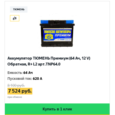
ТЮМЕНЬ
Аккумулятор ТЮМЕНЬ Премиум (64 Ач, 12 V)
Обратная, R+ L2 арт.TNP64.0
Емкость
:
64 Ач
Пусковой ток
:
620 A
8 100
руб.
7 524
руб.
при обмене
Купить в 1 клик