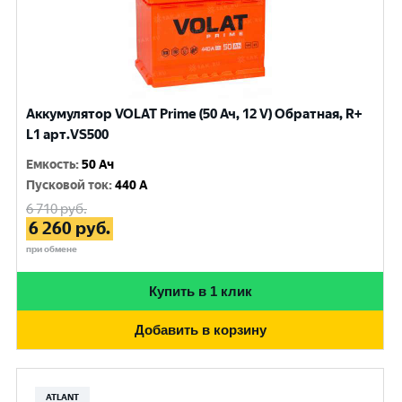
Аккумулятор VOLAT Prime (50 Ач, 12 V) Обратная, R+
L1 арт.VS500
Емкость
:
50 Ач
Пусковой ток
:
440 A
6 710
руб.
6 260
руб.
при обмене
Купить в 1 клик
Добавить в корзину
ATLANT