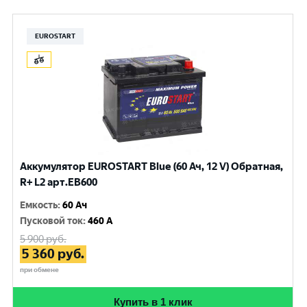
EUROSTART
Аккумулятор EUROSTART Blue (60 Ач, 12 V) Обратная,
R+ L2 арт.EB600
Емкость
:
60 Ач
Пусковой ток
:
460 A
5 900
руб.
5 360
руб.
при обмене
Купить в 1 клик