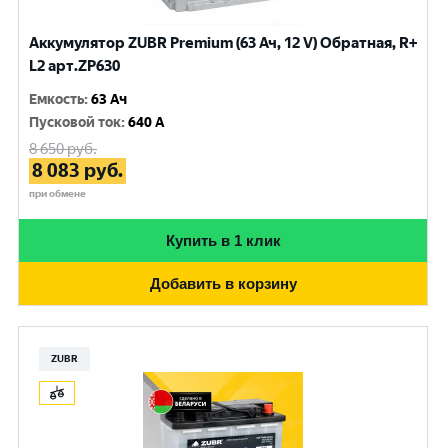
Аккумулятор ZUBR Premium (63 Ач, 12 V) Обратная, R+
L2 арт.ZP630
Емкость
:
63 Ач
Пусковой ток
:
640 A
8 650
руб.
8 083
руб.
при обмене
Купить в 1 клик
Добавить в корзину
ZUBR