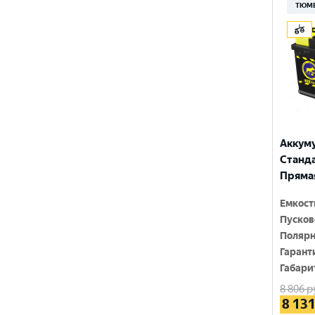
210 Ач
ТЮМ
MINSU
800 A
215 Ач
MOLL
815 A
220 Ач
MUTLU
820 A
225 Ач
MYWAY
830 A
230 Ач
NORDSTERN
840 A
Аккум
250 Ач
NORDSTERN Evolution
Стандар
850 A
Прямая
OPTIMA
860 A
Емкост
POLUS ARCTIC
870 A
Пусков
RIDER
Полярн
880 A
Гарант
ROCKET
Габари
890 A
8 806
р
SEBANG
900 A
8 13