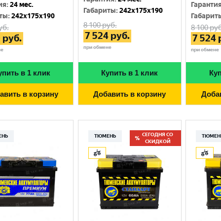
Москва
ия
:
24 мес.
Гаранти
Габариты
:
242x175x190
ты
:
242x175x190
Габарит
8 100
руб.
уб.
8 100
руб
7 524
руб.
0
руб.
7 524
при обмене
не
при обмене
упить в 1 клик
Купить в 1 клик
Куп
авить в корзину
Добавить в корзину
Доба
СЕГОДНЯ СО
ЕНЬ
ТЮМЕНЬ
ТЮМЕН
СКИДКОЙ