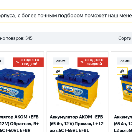
орпуса, с более точным подбором поможет наш мен
но товаров:
545
Сорти
СЕГОДНЯ СО
СЕГОДНЯ СО
М
АКОМ
АКОМ
СКИДКОЙ
СКИДКОЙ
улятор AKOM +EFB
Аккумулятор AKOM +EFB
Аккумул
 12 V) Обратная, R+
(65 Ач, 12 V) Прямая, L+ L2
(65 Ач, 
.6CТ-60VL EFBR
арт.6СТ-65VL EFBL
L2 арт.