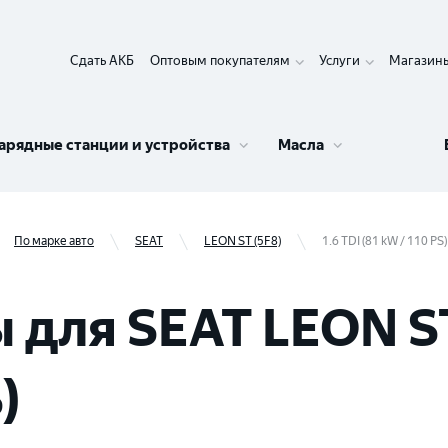
Сдать АКБ
Оптовым покупателям
Услуги
Магазин
арядные станции и устройства
Масла
По марке авто
SEAT
LEON ST (5F8)
1.6 TDI (81 kW / 110 PS)
для SEAT LEON ST 
)