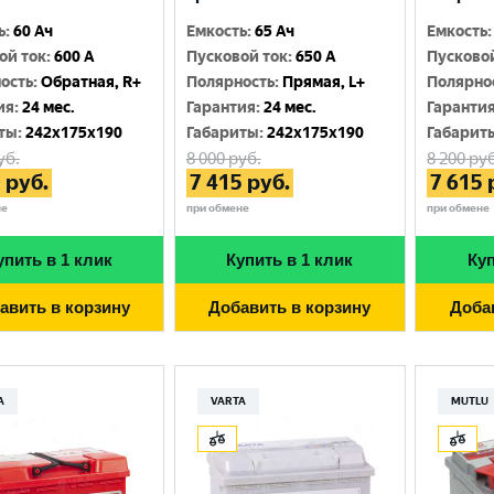
ь
:
60 Ач
Емкость
:
65 Ач
Емкость
:
ой ток
:
600 A
Пусковой ток
:
650 A
Пусково
ость
:
Обратная, R+
Полярность
:
Прямая, L+
Полярно
ия
:
24 мес.
Гарантия
:
24 мес.
Гаранти
ты
:
242x175x190
Габариты
:
242x175x190
Габарит
уб.
8 000
руб.
8 200
руб
0
руб.
7 415
руб.
7 615
не
при обмене
при обмене
упить в 1 клик
Купить в 1 клик
Куп
авить в корзину
Добавить в корзину
Доба
A
VARTA
MUTLU