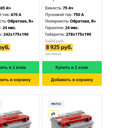
65 Ач
Емкость
:
75 Ач
й ток
:
670 A
Пусковой ток
:
750 A
сть
:
Обратная, R+
Полярность
:
Обратная, R+
я
:
24 мес.
Гарантия
:
24 мес.
ы
:
242x175x190
Габариты
:
278x175x190
.
9 600
руб.
руб.
8 925
руб.
при обмене
ить в 1 клик
Купить в 1 клик
вить в корзину
Добавить в корзину
MUTLU