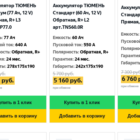
улятор ТЮМЕНЬ
Аккумулятор ТЮМЕНЬ
Аккуму
м (77 Ач, 12 V)
Стандарт (60 Ач, 12 V)
Стандарт
ая, R+ L3
Обратная, R+ L2
Прямая, 
P77.0
арт.TNS60.0R
Емкость
:
ь
:
77 Ач
Емкость
:
60 Ач
Пусково
ой ток
:
640 A
Пусковой ток
:
550 A
Полярно
ость
:
Обратная, R+
Полярность
:
Обратная, R+
Гаранти
ия
:
24 мес.
Гарантия
:
24 мес.
Габарит
ты
:
278x175x190
Габариты
:
242x175x190
7 300
руб
уб.
5 700
руб.
6 760
7
руб.
5 160
руб.
при обмене
не
при обмене
упить в 1 клик
Купить в 1 клик
Куп
авить в корзину
Добавить в корзину
Доба