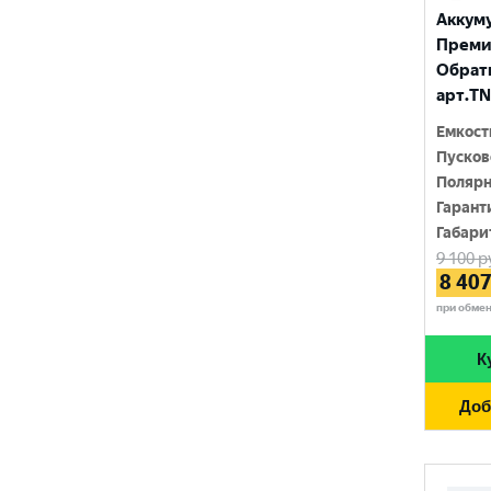
FURUKAWA BATTERY
690 A
Аккум
96 Ач
Премиу
GANZ
700 A
Обратн
97 Ач
GIGAWATT
арт.TN
710 A
100 Ач
GIVER
Емкост
720 A
Пусков
105 Ач
HANKOOK
Полярн
730 A
110 Ач
Гарант
HOG
740 A
Габари
120 Ач
9 100
р
HOWTER
750 A
8 40
132 Ач
ISKRA ENERGY
при обме
760 A
140 Ач
MAGNUM
765 A
К
180 Ач
MEGA START
770 A
Доб
190 Ач
METACO
780 A
200 Ач
MILES
790 A