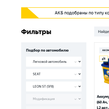
АКБ подобраны по типу к
Фильтры
Найде
Подбор по автомобилю
АКО
Аккум
(60 Ач,
L2 арт