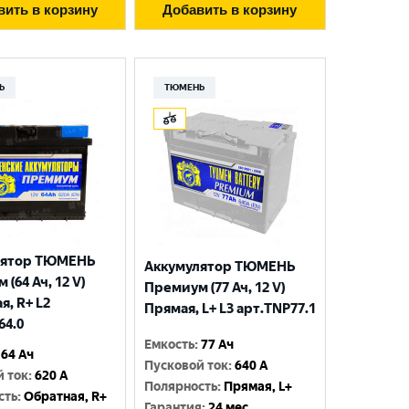
вить в корзину
Добавить в корзину
Ь
ТЮМЕНЬ
лятор ТЮМЕНЬ
Аккумулятор ТЮМЕНЬ
(64 Ач, 12 V)
Премиум (77 Ач, 12 V)
я, R+ L2
Прямая, L+ L3 арт.TNP77.1
64.0
Емкость
:
77 Ач
64 Ач
Пусковой ток
:
640 A
й ток
:
620 A
Полярность
:
Прямая, L+
сть
:
Обратная, R+
Гарантия
:
24 мес.