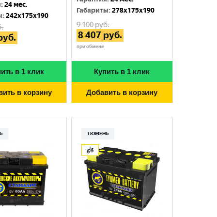
я
:
24 мес.
Габариты
:
278x175x190
ы
:
242x175x190
9 100
руб.
.
8 407
руб.
руб.
при обмене
ить в 1 клик
Купить в 1 клик
вить в корзину
Добавить в корзину
Ь
ТЮМЕНЬ