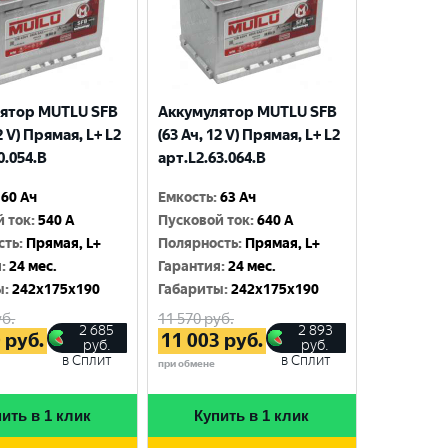
ятор MUTLU SFB
Аккумулятор MUTLU SFB
2 V) Прямая, L+ L2
(63 Ач, 12 V) Прямая, L+ L2
0.054.B
арт.L2.63.064.B
60 Ач
Емкость
:
63 Ач
й ток
:
540 A
Пусковой ток
:
640 A
сть
:
Прямая, L+
Полярность
:
Прямая, L+
я
:
24 мес.
Гарантия
:
24 мес.
ы
:
242x175x190
Габариты
:
242x175x190
б.
11 570
руб.
2 685
2 893
0
руб.
11 003
руб.
руб.
руб.
в Сплит
в Сплит
при обмене
ить в 1 клик
Купить в 1 клик