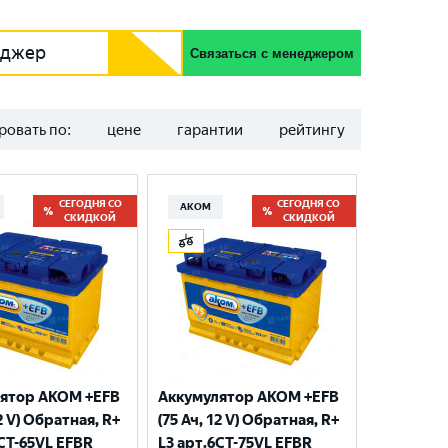
еджер
Связаться с менеджером
ровать по:
цене
гарантии
рейтингу
СЕГОДНЯ СО
СЕГОДНЯ СО
АКОМ
СКИДКОЙ
СКИДКОЙ
ятор AKOM +EFB
Аккумулятор AKOM +EFB
12 V) Обратная, R+
(75 Ач, 12 V) Обратная, R+
6CT-65VL EFBR
L3 арт.6СТ-75VL EFBR