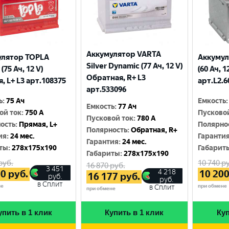
Аккумулятор VARTA
улятор TOPLA
Аккумул
Silver Dynamic (77 Ач, 12 V)
(75 Ач, 12 V)
(60 Ач, 1
Обратная, R+ L3
, L+ L3 арт.108375
арт.L2.6
арт.533096
ь
:
75 Ач
Емкость
:
Емкость
:
77 Ач
ой ток
:
750 A
Пусково
Пусковой ток
:
780 A
ость
:
Прямая, L+
Полярно
Полярность
:
Обратная, R+
ия
:
24 мес.
Гаранти
Гарантия
:
24 мес.
ты
:
278x175x190
Габарит
Габариты
:
278x175x190
руб.
10 740
ру
16 870
руб.
3 451
4 218
30
руб.
10 20
16 177
руб.
руб.
руб.
в Сплит
не
при обмене
в Сплит
при обмене
упить в 1 клик
Купить в 1 клик
Куп