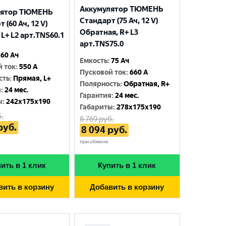
Аккумулятор ТЮМЕНЬ
лятор ТЮМЕНЬ
Стандарт (75 Ач, 12 V)
 (60 Ач, 12 V)
Обратная, R+ L3
L+ L2 арт.TNS60.1
арт.TNS75.0
60 Ач
Емкость
:
75 Ач
й ток
:
550 A
Пусковой ток
:
660 A
сть
:
Прямая, L+
Полярность
:
Обратная, R+
я
:
24 мес.
Гарантия
:
24 мес.
ы
:
242x175x190
Габариты
:
278x175x190
.
8 769
руб.
руб.
8 094
руб.
при обмене
ить в 1 клик
Купить в 1 клик
вить в корзину
Добавить в корзину