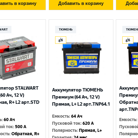
авить в корзину
Добавить в корзину
Доба
WART
ТЮМЕНЬ
ТЮМЕН
улятор STALWART
Аккуму
Аккумулятор ТЮМЕНЬ
60 Ач, 12 V)
Премиум 
Премиум (64 Ач, 12 V)
Выберите ваш город
ая, R+ L2 арт.STD
Обратна
Прямая, L+ L2 арт.TNP64.1
арт.TNP
Емкость
:
64 Ач
Великий Новгород
Санкт-Петербург
ь
:
60 Ач
Емкость
:
Пусковой ток
:
620 A
ой ток
:
500 A
Пусково
Гатчина
Смоленск
Полярность
:
Прямая, L+
ость
:
Обратная, R+
Полярно
Гарантия
:
24 мес.