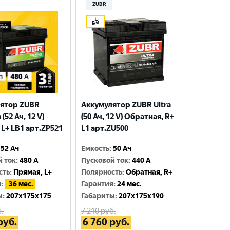
ZUBR
ятор ZUBR
Аккумулятор ZUBR Ultra
(52 Ач, 12 V)
(50 Ач, 12 V) Обратная, R+
 L+ LB1 арт.ZP521
L1 арт.ZU500
52 Ач
Емкость
:
50 Ач
й ток
:
480 A
Пусковой ток
:
440 A
сть
:
Прямая, L+
Полярность
:
Обратная, R+
я
:
36 мес.
Гарантия
:
24 мес.
ы
:
207x175x175
Габариты
:
207x175x190
.
7 210
руб.
руб.
6 760
руб.