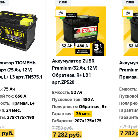
ЕНЬ
ZUBR
ZUBR
Аккумулятор ZUBR
улятор ТЮМЕНЬ
Аккумул
Premium (52 Ач, 12 V)
т (75 Ач, 12 V)
Premium 
Обратная, R+ LB1
, L+ L3 арт.TNS75.1
Прямая,
арт.ZP520
ь
:
75 Ач
Емкость
:
Емкость
:
52 Ач
ой ток
:
660 A
Пусково
Пусковой ток
:
480 A
ость
:
Прямая, L+
Полярно
Полярность
:
Обратная, R+
ия
:
24 мес.
Гаранти
Гарантия
:
36 мес.
ты
:
278x175x190
Габарит
Габариты
:
207x175x175
уб.
7 750
руб
7 750
руб.
1
руб.
7 282
7 282
руб.