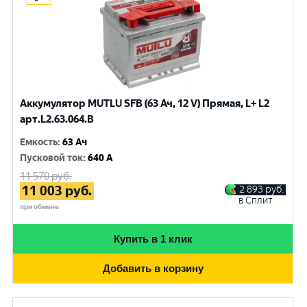
Аккумулятор MUTLU SFB (63 Ач, 12 V) Прямая, L+ L2
арт.L2.63.064.B
Емкость
:
63 Ач
Пусковой ток
:
640 A
11 570
руб.
11 003
руб.
2 893
руб.
в Сплит
при обмене
Купить в 1 клик
Добавить в корзину