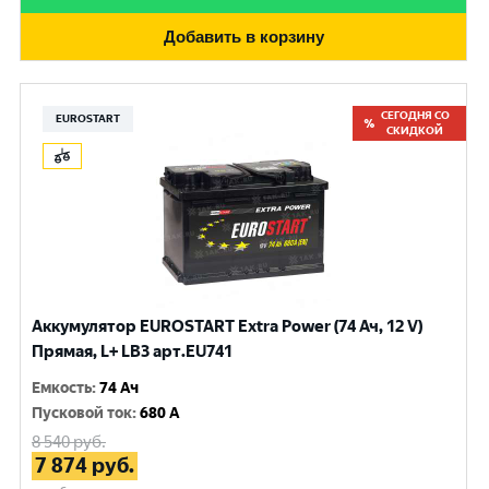
Добавить в корзину
СЕГОДНЯ СО
EUROSTART
СКИДКОЙ
Аккумулятор EUROSTART Extra Power (74 Ач, 12 V)
Прямая, L+ LB3 арт.EU741
Емкость
:
74 Ач
Пусковой ток
:
680 A
8 540
руб.
7 874
руб.