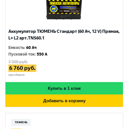
Аккумулятор ТЮМЕНЬ Стандарт (60 Ач, 12 V) Прямая,
L+ L2 арт.TNS60.1
Емкость
:
60 Ач
Пусковой ток
:
550 A
7 300
руб.
6 760
руб.
при обмене
Купить в 1 клик
Добавить в корзину
ТЮМЕНЬ