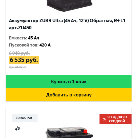
Аккумулятор ZUBR Ultra (45 Ач, 12 V) Обратная, R+ L1
арт.ZU450
Емкость
:
45 Ач
Пусковой ток
:
420 A
6 940
руб.
6 535
руб.
при обмене
Купить в 1 клик
Добавить в корзину
СЕГОДНЯ СО
EUROSTART
СКИДКОЙ