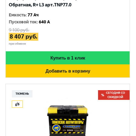
Обратная, R+ L3 арт.TNP77.0
Емкость
:
77 Ач
Пусковой ток
:
640 A
9 100
руб.
8 407
руб.
при обмене
Купить в 1 клик
Добавить в корзину
СЕГОДНЯ СО
ТЮМЕНЬ
СКИДКОЙ