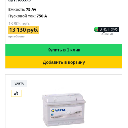
арт.108375
Емкость
:
75 Ач
Пусковой ток
:
750 A
13 805
руб.
13 130
руб.
3 451
руб.
в Сплит
при обмене
Купить в 1 клик
Добавить в корзину
VARTA