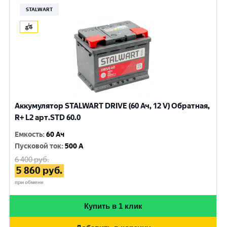
STALWART
Аккумулятор STALWART DRIVE (60 Ач, 12 V) Обратная,
R+ L2 арт.STD 60.0
Емкость
:
60 Ач
Пусковой ток
:
500 A
6 400
руб.
5 860
руб.
при обмене
Купить в 1 клик