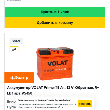
при обмене
Купить в 1 клик
Добавить в корзину
VOLAT
Фильтр
Аккумулятор VOLAT Prime (45 Ач, 12 V) Обратная, R+
LB1 арт.VS450
Сайт использует файлы Cookie (куки-файлы)
Емкость
:
45 Ач
Принять
Продолжая использовать сайт Вы соглашаетесь на
Пусковой ток
:
420 A
сбор данных о Вашем посещении сайта.