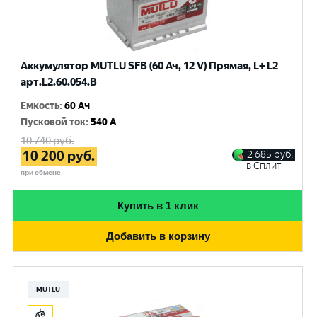
Аккумулятор MUTLU SFB (60 Ач, 12 V) Прямая, L+ L2
арт.L2.60.054.B
Емкость
:
60 Ач
Пусковой ток
:
540 A
10 740
руб.
10 200
руб.
2 685
руб.
в Сплит
при обмене
Купить в 1 клик
Добавить в корзину
MUTLU