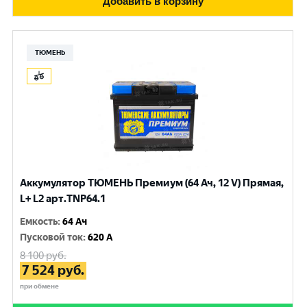
Добавить в корзину
ТЮМЕНЬ
Аккумулятор ТЮМЕНЬ Премиум (64 Ач, 12 V) Прямая,
L+ L2 арт.TNP64.1
Емкость
:
64 Ач
Пусковой ток
:
620 A
8 100
руб.
7 524
руб.
при обмене