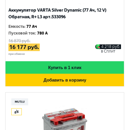
Аккумулятор VARTA Silver Dynamic (77 Ач, 12 V)
Обратная, R+ L3 арт.533096
Емкость
:
77 Ач
Пусковой ток
:
780 A
16 870
руб.
16 177
руб.
4 218
руб.
в Сплит
при обмене
Купить в 1 клик
Добавить в корзину
MUTLU