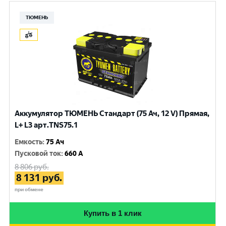
ТЮМЕНЬ
Аккумулятор ТЮМЕНЬ Стандарт (75 Ач, 12 V) Прямая,
L+ L3 арт.TNS75.1
Емкость
:
75 Ач
Пусковой ток
:
660 A
8 806
руб.
8 131
руб.
при обмене
Купить в 1 клик