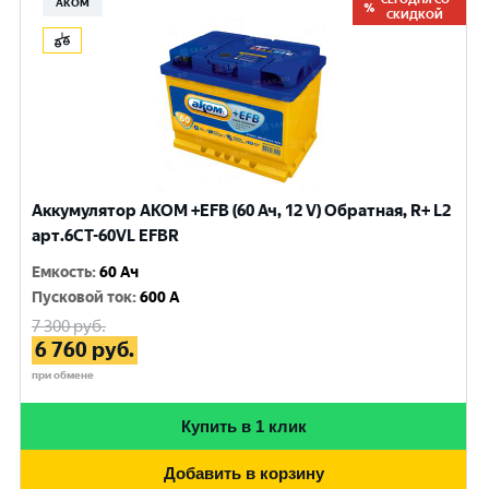
АКОМ
СКИДКОЙ
Аккумулятор AKOM +EFB (60 Ач, 12 V) Обратная, R+ L2
арт.6CТ-60VL EFBR
Емкость
:
60 Ач
Пусковой ток
:
600 A
7 300
руб.
6 760
руб.
при обмене
Купить в 1 клик
Добавить в корзину