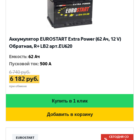
Аккумулятор EUROSTART Extra Power (62 Ач, 12 V)
Обратная, R+ LB2 арт.EU620
Емкость
:
62 Ач
Пусковой ток
:
500 A
6 740
руб.
6 182
руб.
при обмене
Купить в 1 клик
Добавить в корзину
СЕГОДНЯ СО
EUROSTART