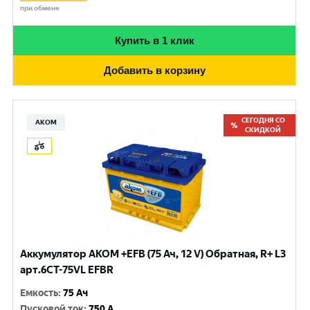
при обмене
Купить в 1 клик
Добавить в корзину
СЕГОДНЯ СО
АКОМ
СКИДКОЙ
Аккумулятор AKOM +EFB (75 Ач, 12 V) Обратная, R+ L3
арт.6СТ-75VL EFBR
Емкость
:
75 Ач
Пусковой ток
:
750 A