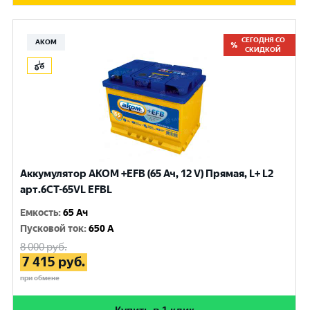
СЕГОДНЯ СО
АКОМ
СКИДКОЙ
Аккумулятор AKOM +EFB (65 Ач, 12 V) Прямая, L+ L2
арт.6СТ-65VL EFBL
Емкость
:
65 Ач
Пусковой ток
:
650 A
8 000
руб.
7 415
руб.
при обмене