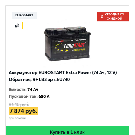
СЕГОДНЯ СО
EUROSTART
СКИДКОЙ
Аккумулятор EUROSTART Extra Power (74 Ач, 12 V)
Обратная, R+ LB3 арт.EU740
Емкость
:
74 Ач
Пусковой ток
:
680 A
8 540
руб.
7 874
руб.
при обмене
Купить в 1 клик