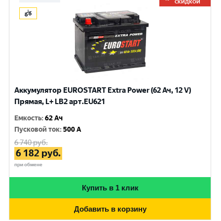
СКИДКОЙ
Аккумулятор EUROSTART Extra Power (62 Ач, 12 V)
Прямая, L+ LB2 арт.EU621
Емкость
:
62 Ач
Пусковой ток
:
500 A
6 740
руб.
6 182
руб.
при обмене
Купить в 1 клик
Добавить в корзину