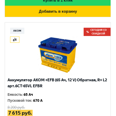
Купить в 1 клик
Добавить в корзину
СЕГОДНЯ СО
АКОМ
СКИДКОЙ
Аккумулятор AKOM +EFB (65 Ач, 12 V) Обратная, R+ L2
арт.6CT-65VL EFBR
Емкость
:
65 Ач
Пусковой ток
:
670 A
8 200
руб.
7 615
руб.