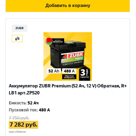
Добавить в корзину
ZUBR
Аккумулятор ZUBR Premium (52 Ач, 12 V) Обратная, R+
LB1 арт.ZP520
Емкость
:
52 Ач
Пусковой ток
:
480 A
7 750
руб.
7 282
руб.
при обмене