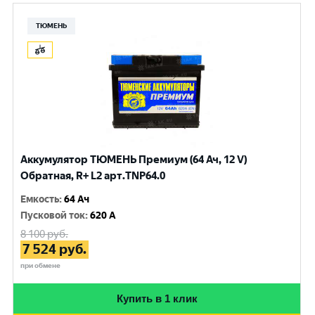
ТЮМЕНЬ
Аккумулятор ТЮМЕНЬ Премиум (64 Ач, 12 V)
Обратная, R+ L2 арт.TNP64.0
Емкость
:
64 Ач
Пусковой ток
:
620 A
8 100
руб.
7 524
руб.
при обмене
Купить в 1 клик