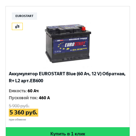
EUROSTART
Аккумулятор EUROSTART Blue (60 Ач, 12 V) Обратная,
R+ L2 арт.EB600
Емкость
:
60 Ач
Пусковой ток
:
460 A
5 900
руб.
5 360
руб.
при обмене
Купить в 1 клик