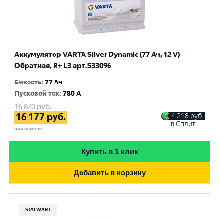
Аккумулятор VARTA Silver Dynamic (77 Ач, 12 V)
Обратная, R+ L3 арт.533096
Емкость
:
77 Ач
Пусковой ток
:
780 A
16 870
руб.
16 177
руб.
4 218
руб.
в Сплит
при обмене
Купить в 1 клик
Добавить в корзину
STALWART