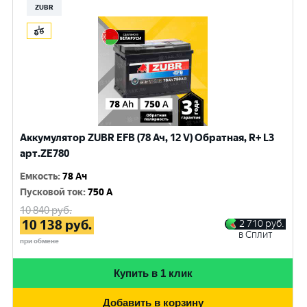
ZUBR
Аккумулятор ZUBR EFB (78 Ач, 12 V) Обратная, R+ L3
арт.ZE780
Емкость
:
78 Ач
Пусковой ток
:
750 A
10 840
руб.
10 138
руб.
2 710
руб.
в Сплит
при обмене
Купить в 1 клик
Добавить в корзину