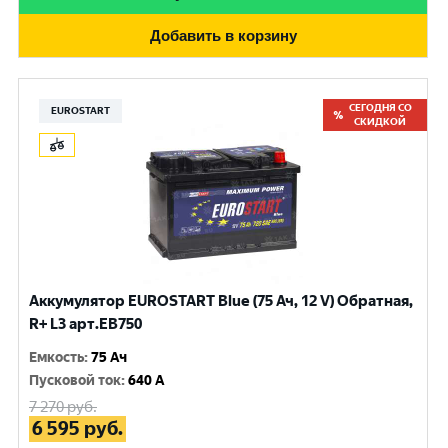
Добавить в корзину
СЕГОДНЯ СО
EUROSTART
СКИДКОЙ
Аккумулятор EUROSTART Blue (75 Ач, 12 V) Обратная,
R+ L3 арт.EB750
Емкость
:
75 Ач
Пусковой ток
:
640 A
7 270
руб.
6 595
руб.