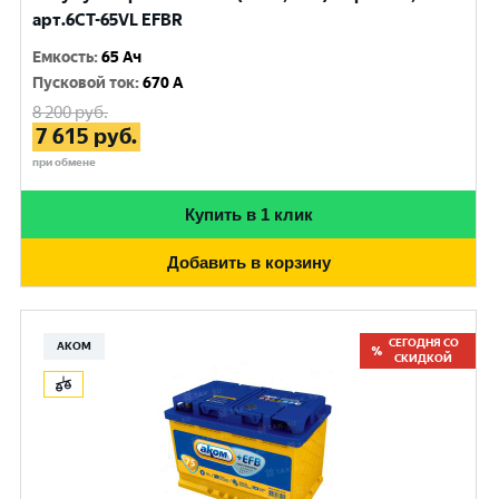
арт.6CT-65VL EFBR
Емкость
:
65 Ач
Пусковой ток
:
670 A
8 200
руб.
7 615
руб.
при обмене
Купить в 1 клик
Добавить в корзину
СЕГОДНЯ СО
АКОМ
СКИДКОЙ