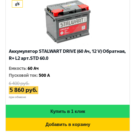
Аккумулятор STALWART DRIVE (60 Ач, 12 V) Обратная,
R+ L2 арт.STD 60.0
Емкость
:
60 Ач
Пусковой ток
:
500 A
6 400
руб.
5 860
руб.
при обмене
Купить в 1 клик
Добавить в корзину