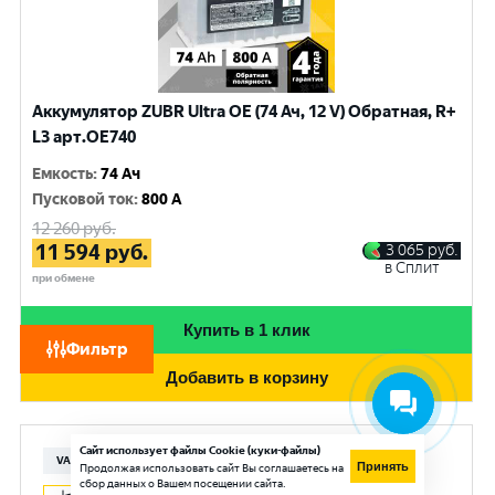
Аккумулятор ZUBR Ultra OE (74 Ач, 12 V) Обратная, R+
L3 арт.OE740
Емкость
:
74 Ач
Пусковой ток
:
800 A
12 260
руб.
11 594
руб.
3 065
руб.
в Сплит
при обмене
Купить в 1 клик
Фильтр
Добавить в корзину
Сайт использует файлы Cookie (куки-файлы)
VARTA
Принять
Продолжая использовать сайт Вы соглашаетесь на
сбор данных о Вашем посещении сайта.