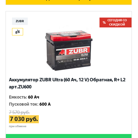
СЕГОДНЯ СО
ZUBR
СКИДКОЙ
Аккумулятор ZUBR Ultra (60 Ач, 12 V) Обратная, R+ L2
арт.ZU600
Емкость
:
60 Ач
Пусковой ток
:
600 A
7 570
руб.
7 030
руб.
при обмене