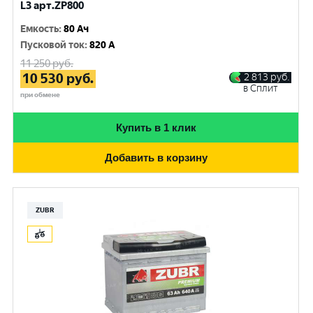
L3 арт.ZP800
Емкость
:
80 Ач
Пусковой ток
:
820 A
11 250
руб.
10 530
руб.
2 813
руб.
в Сплит
при обмене
Купить в 1 клик
Добавить в корзину
ZUBR