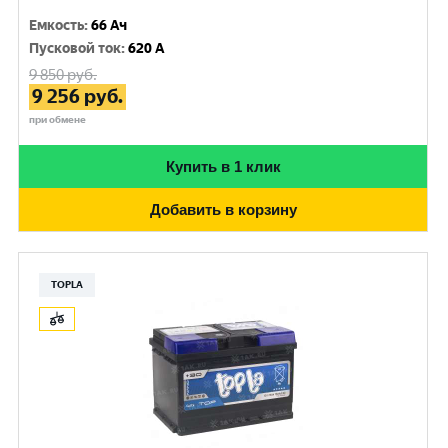
Емкость
:
66 Ач
Пусковой ток
:
620 A
9 850
руб.
9 256
руб.
при обмене
Купить в 1 клик
Добавить в корзину
TOPLA