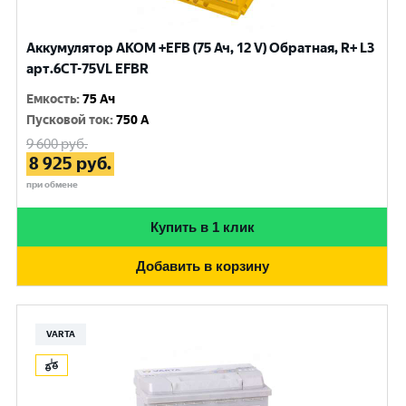
Аккумулятор AKOM +EFB (75 Ач, 12 V) Обратная, R+ L3
арт.6СТ-75VL EFBR
Емкость
:
75 Ач
Пусковой ток
:
750 A
9 600
руб.
8 925
руб.
при обмене
Купить в 1 клик
Добавить в корзину
VARTA