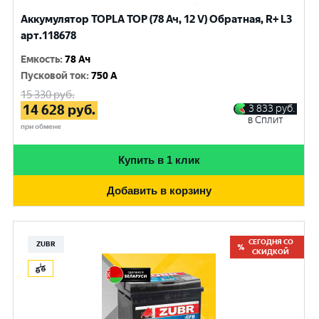
Аккумулятор TOPLA TOP (78 Ач, 12 V) Обратная, R+ L3
арт.118678
Емкость
:
78 Ач
Пусковой ток
:
750 A
15 330
руб.
14 628
руб.
3 833
руб.
в Сплит
при обмене
Купить в 1 клик
Добавить в корзину
СЕГОДНЯ СО
ZUBR
СКИДКОЙ