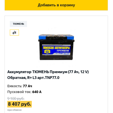
Добавить в корзину
ТЮМЕНЬ
Аккумулятор ТЮМЕНЬ Премиум (77 Ач, 12 V)
Обратная, R+ L3 арт.TNP77.0
Емкость
:
77 Ач
Пусковой ток
:
640 A
9 100
руб.
8 407
руб.
при обмене