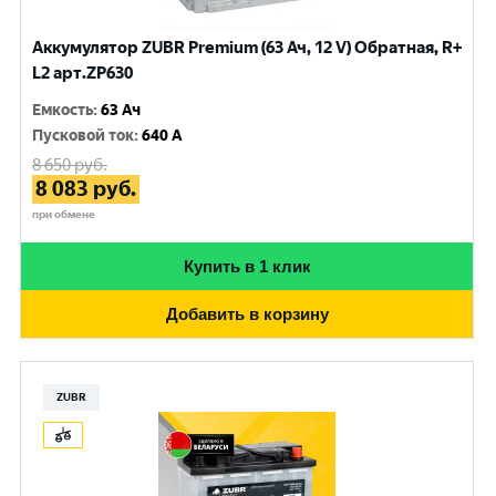
Аккумулятор ZUBR Premium (63 Ач, 12 V) Обратная, R+
L2 арт.ZP630
Емкость
:
63 Ач
Пусковой ток
:
640 A
8 650
руб.
8 083
руб.
при обмене
Купить в 1 клик
Добавить в корзину
ZUBR