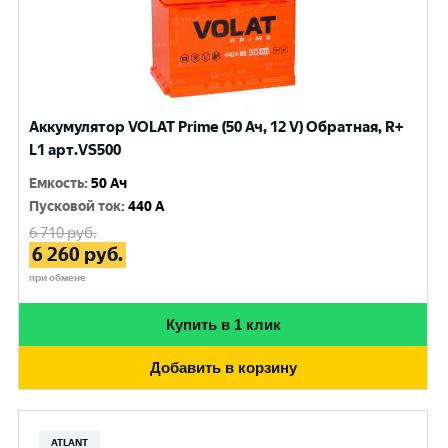
Аккумулятор VOLAT Prime (50 Ач, 12 V) Обратная, R+
L1 арт.VS500
Емкость
:
50 Ач
Пусковой ток
:
440 A
6 710
руб.
6 260
руб.
при обмене
Купить в 1 клик
Добавить в корзину
ATLANT