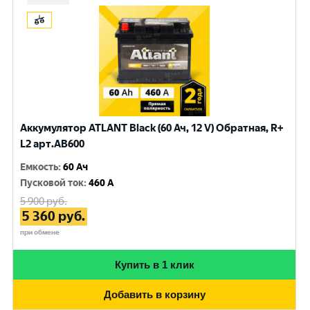
Аккумулятор ATLANT Black (60 Ач, 12 V) Обратная, R+
L2 арт.AB600
Емкость
:
60 Ач
Пусковой ток
:
460 A
5 900
руб.
5 360
руб.
при обмене
Купить в 1 клик
Добавить в корзину