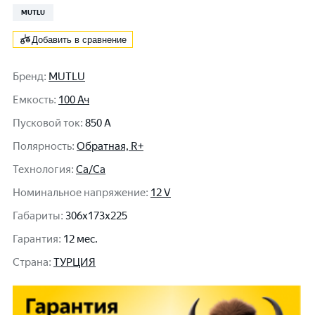
MUTLU
Добавить в сравнение
Бренд
:
MUTLU
Емкость
:
100 Ач
Пусковой ток
:
850 A
Полярность
:
Обратная, R+
Технология
:
Ca/Ca
Номинальное напряжение
:
12 V
Габариты
:
306x173x225
Гарантия
:
12 мес.
Cтрана
:
ТУРЦИЯ