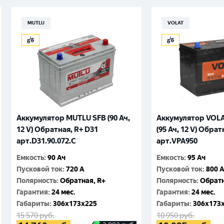
MUTLU
VOLAT
Аккумулятор MUTLU SFB (90 Ач,
Аккумулятор VOLAT
12 V) Обратная, R+ D31
(95 Ач, 12 V) Обрат
арт.D31.90.072.C
арт.VPA950
Емкость
:
90 Ач
Емкость
:
95 Ач
Пусковой ток
:
720 A
Пусковой ток
:
800 
Полярность
:
Обратная, R+
Полярность
:
Обратн
Гарантия
:
24 мес.
Гарантия
:
24 мес.
Габариты
:
306x173x225
Габариты
:
306x173
15 570
руб.
10 950
руб.