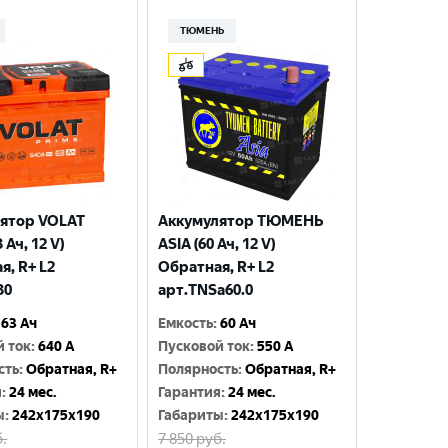
ТЮМЕНЬ
ятор VOLAT
Аккумулятор ТЮМЕНЬ
 Ач, 12 V)
ASIA (60 Ач, 12 V)
я, R+ L2
Обратная, R+ L2
30
арт.TNSa60.0
63 Ач
Емкость
:
60 Ач
й ток
:
640 A
Пусковой ток
:
550 A
сть
:
Обратная, R+
Полярность
:
Обратная, R+
я
:
24 мес.
Гарантия
:
24 мес.
ы
:
242x175x190
Габариты
:
242x175x190
.
7 850
руб.