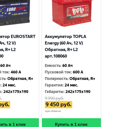
лятор EUROSTART
Аккумулятор TOPLA
Ач, 12 V)
Energy (60 Ач, 12 V)
я, R+ L2
Обратная, R+ L2
00
арт.108060
60 Ач
Емкость
:
60 Ач
й ток
:
460 A
Пусковой ток
:
600 A
сть
:
Обратная, R+
Полярность
:
Обратная, R+
я
:
24 мес.
Гарантия
:
24 мес.
ы
:
242x175x190
Габариты
:
242x175x190
.
9 990
руб.
руб.
9 450
руб.
при обмене
ить в 1 клик
Купить в 1 клик