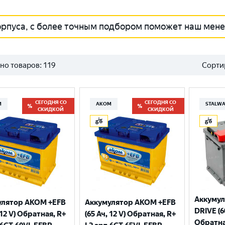
орпуса, с более точным подбором поможет наш мен
но товаров:
119
Сорти
СЕГОДНЯ СО
СЕГОДНЯ СО
М
АКОМ
STALW
СКИДКОЙ
СКИДКОЙ
Аккуму
улятор AKOM +EFB
Аккумулятор AKOM +EFB
DRIVE (60
 12 V) Обратная, R+
(65 Ач, 12 V) Обратная, R+
Обратна