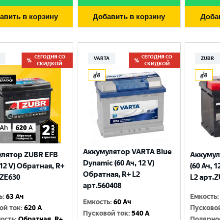
авить в корзину
Добавить в корзину
Доба
СЕГОДНЯ СО
СЕГОДНЯ СО
VARTA
ZUBR
СКИДКОЙ
СКИДКОЙ
Аккумулятор VARTA Blue
улятор ZUBR EFB
Аккумул
Выберите ваш город
Dynamic (60 Ач, 12 V)
 12 V) Обратная, R+
(60 Ач, 
Обратная, R+ L2
.ZE630
L2 арт.
арт.560408
Великий Новгород
Санкт-Петербург
ь
:
63 Ач
Емкость
:
Емкость
:
60 Ач
Гатчина
Смоленск
ой ток
:
620 A
Пусково
Пусковой ток
:
540 A
ость
:
Обратная, R+
Полярно