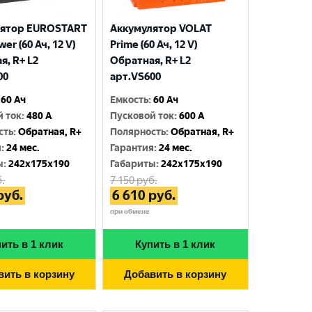
лятор EUROSTART
Аккумулятор VOLAT
wer (60 Ач, 12 V)
Prime (60 Ач, 12 V)
я, R+ L2
Обратная, R+ L2
00
арт.VS600
60 Ач
Емкость
:
60 Ач
й ток
:
480 A
Пусковой ток
:
600 A
сть
:
Обратная, R+
Полярность
:
Обратная, R+
я
:
24 мес.
Гарантия
:
24 мес.
ы
:
242x175x190
Габариты
:
242x175x190
.
7 150
руб.
руб.
6 610
руб.
при обмене
ить в 1 клик
Купить в 1 клик
вить в корзину
Добавить в корзину