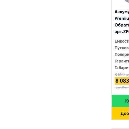
FURUKAWA BATTERY
690 A
96 Ач
Аккум
GANZ
700 A
Premium
97 Ач
GIGAWATT
Обратн
710 A
100 Ач
арт.ZP
GIVER
720 A
Емкост
105 Ач
HANKOOK
Пусков
730 A
110 Ач
Полярн
HOG
740 A
Гарант
120 Ач
Габари
HOWTER
750 A
8 650
р
132 Ач
ISKRA ENERGY
8 08
760 A
140 Ач
при обме
MAGNUM
765 A
180 Ач
К
MEGA START
770 A
190 Ач
METACO
Доб
780 A
200 Ач
MILES
790 A