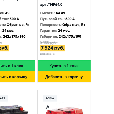
арт.TNP64.0
60 Ач
Емкость
:
64 Ач
й ток
:
500 A
Пусковой ток
:
620 A
сть
:
Обратная, R+
Полярность
:
Обратная, R+
я
:
24 мес.
Гарантия
:
24 мес.
ы
:
242x175x190
Габариты
:
242x175x190
.
8 100
руб.
руб.
7 524
руб.
при обмене
ить в 1 клик
Купить в 1 клик
вить в корзину
Добавить в корзину
TART
TOPLA