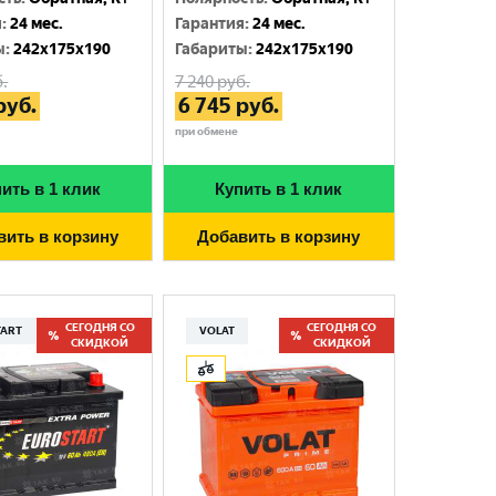
я
:
24 мес.
Гарантия
:
24 мес.
ы
:
242x175x190
Габариты
:
242x175x190
.
7 240
руб.
руб.
6 745
руб.
при обмене
ить в 1 клик
Купить в 1 клик
вить в корзину
Добавить в корзину
СЕГОДНЯ СО
СЕГОДНЯ СО
TART
VOLAT
СКИДКОЙ
СКИДКОЙ