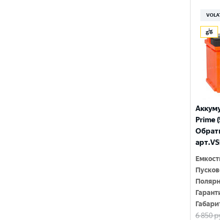
210 Ач
MINSU
VOLA
800 A
215 Ач
MOLL
815 A
220 Ач
MUTLU
820 A
225 Ач
MYWAY
830 A
230 Ач
NORDSTERN
840 A
250 Ач
NORDSTERN Evolution
Аккум
850 A
Prime (
OPTIMA
Обратн
860 A
арт.VS
POLUS ARCTIC
870 A
Емкост
RIDER
880 A
Пусков
Полярн
ROCKET
890 A
Гарант
SEBANG
Габари
900 A
6 850
р