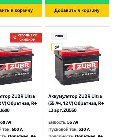
вить в корзину
Добавить в корзину
СЕГОДНЯ СО
ZUBR
СКИДКОЙ
ятор ZUBR Ultra
Аккумулятор ZUBR Ultra
12 V) Обратная, R+
(55 Ач, 12 V) Обратная, R+
ZU600
L2 арт.ZU550
60 Ач
Емкость
:
55 Ач
й ток
:
600 A
Пусковой ток
:
530 A
сть
:
Обратная, R+
Полярность
:
Обратная, R+