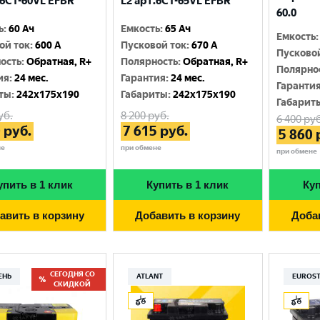
.6CТ-60VL EFBR
L2 арт.6CT-65VL EFBR
60.0
ь
:
60 Ач
Емкость
:
65 Ач
Емкость
:
ой ток
:
600 A
Пусковой ток
:
670 A
Пусково
ость
:
Обратная, R+
Полярность
:
Обратная, R+
Полярно
ия
:
24 мес.
Гарантия
:
24 мес.
Гаранти
ты
:
242x175x190
Габариты
:
242x175x190
Габарит
уб.
8 200
руб.
6 400
руб
0
руб.
7 615
руб.
5 860
не
при обмене
при обмене
упить в 1 клик
Купить в 1 клик
Куп
авить в корзину
Добавить в корзину
Доба
СЕГОДНЯ СО
ЕНЬ
ATLANT
EUROS
СКИДКОЙ