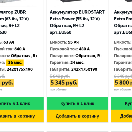
улятор ZUBR
Аккумулятор EUROSTART
Аккуму
 (63 Ач, 12 V)
Extra Power (55 Ач, 12 V)
Extra Po
ая, R+ L2
Обратная, R+ L2
Обратна
630
арт.EU550
арт.EU6
ь
:
63 Ач
Емкость
:
55 Ач
Емкость
:
ой ток
:
640 A
Пусковой ток
:
480 A
Пусково
ость
:
Обратная, R+
Полярность
:
Обратная, R+
Полярно
ия
:
36 мес.
Гарантия
:
24 мес.
Гаранти
ты
:
242x175x190
Габариты
:
242x175x190
Габарит
уб.
5 840
руб.
6 340
руб
3
руб.
5 345
руб.
5 800
не
при обмене
при обмене
упить в 1 клик
Купить в 1 клик
Куп
авить в корзину
Добавить в корзину
Доба