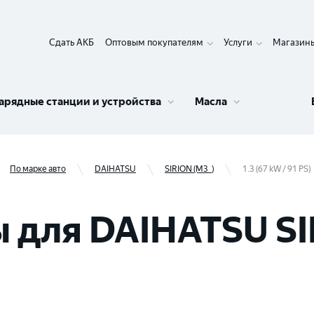
Сдать АКБ
Оптовым покупателям
Услуги
Магазин
арядные станции и устройства
Масла
По марке авто
DAIHATSU
SIRION (M3_)
1.3 (67 kW / 91 PS)
для DAIHATSU SIR