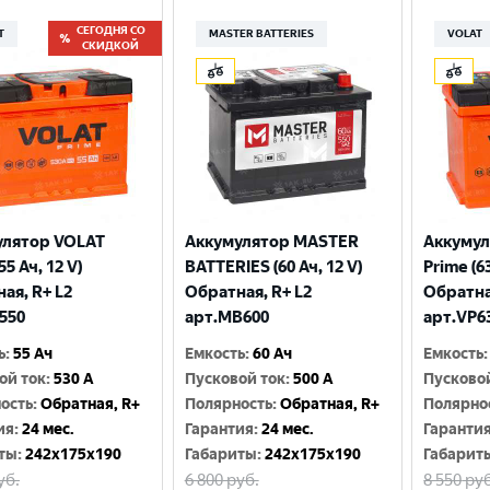
СЕГОДНЯ СО
T
MASTER BATTERIES
VOLAT
СКИДКОЙ
улятор VOLAT
Аккумулятор MASTER
Аккумул
55 Ач, 12 V)
BATTERIES (60 Ач, 12 V)
Prime (63
ая, R+ L2
Обратная, R+ L2
Обратна
550
арт.MB600
арт.VP6
ь
:
55 Ач
Емкость
:
60 Ач
Емкость
:
ой ток
:
530 A
Пусковой ток
:
500 A
Пусково
ость
:
Обратная, R+
Полярность
:
Обратная, R+
Полярно
ия
:
24 мес.
Гарантия
:
24 мес.
Гаранти
ты
:
242x175x190
Габариты
:
242x175x190
Габарит
уб.
6 800
руб.
8 550
руб