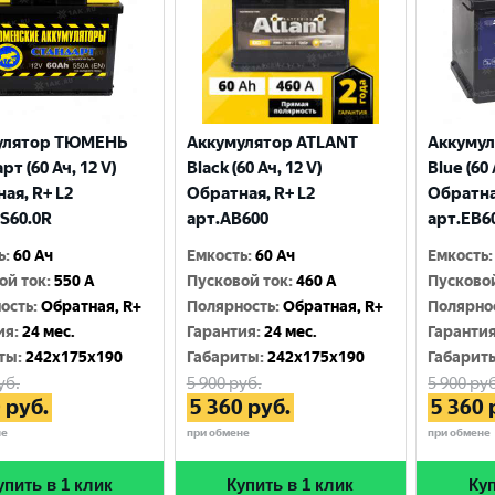
улятор ТЮМЕНЬ
Аккумулятор ATLANT
Аккуму
т (60 Ач, 12 V)
Black (60 Ач, 12 V)
Blue (60 
ая, R+ L2
Обратная, R+ L2
Обратна
S60.0R
арт.AB600
арт.EB6
ь
:
60 Ач
Емкость
:
60 Ач
Емкость
:
ой ток
:
550 A
Пусковой ток
:
460 A
Пусково
ость
:
Обратная, R+
Полярность
:
Обратная, R+
Полярно
ия
:
24 мес.
Гарантия
:
24 мес.
Гаранти
ты
:
242x175x190
Габариты
:
242x175x190
Габарит
уб.
5 900
руб.
5 900
руб
0
руб.
5 360
руб.
5 360
не
при обмене
при обмене
упить в 1 клик
Купить в 1 клик
Куп