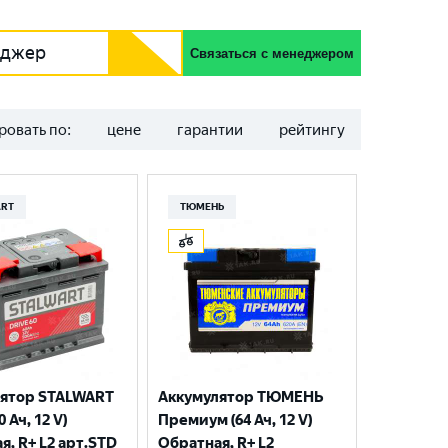
еджер
Связаться с менеджером
ровать по:
цене
гарантии
рейтингу
ART
ТЮМЕНЬ
лятор STALWART
Аккумулятор ТЮМЕНЬ
 Ач, 12 V)
Премиум (64 Ач, 12 V)
я, R+ L2 арт.STD
Обратная, R+ L2