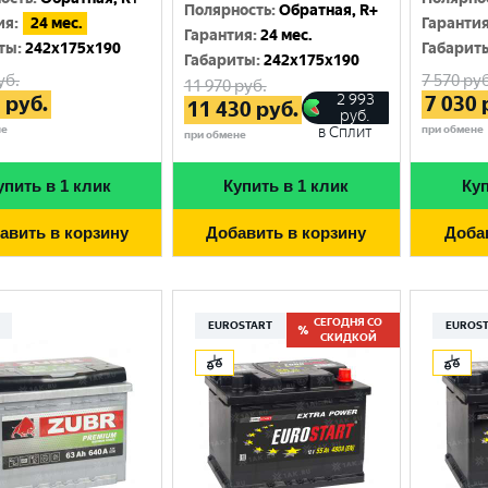
Москва
Полярность
:
Обратная, R+
ия
:
24 мес.
Гаранти
Гарантия
:
24 мес.
ты
:
242x175x190
Габарит
Габариты
:
242x175x190
уб.
7 570
руб
11 970
руб.
2 993
3
руб.
7 030
11 430
руб.
руб.
не
при обмене
в Сплит
при обмене
упить в 1 клик
Купить в 1 клик
Куп
авить в корзину
Добавить в корзину
Доба
СЕГОДНЯ СО
EUROSTART
EUROS
СКИДКОЙ