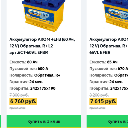
Аккумулятор AKOM +EFB (60 Ач,
Аккумулятор AKOM 
12 V) Обратная, R+ L2
12 V) Обратная, R+
арт.6CТ-60VL EFBR
65VL EFBR
Емкость
:
60 Ач
Емкость
:
65 Ач
Пусковой ток
:
600 A
Пусковой ток
:
670 
Полярность
:
Обратная, R+
Полярность
:
Обратн
Гарантия
:
24 мес.
Гарантия
:
24 мес.
Габариты
:
242x175x190
Габариты
:
242x175
7 300
руб.
8 200
руб.
6 760
руб.
7 615
руб.
при обмене
при обмене
Купить в 1 клик
Купить в 