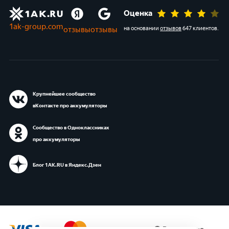
Оценка
1ak-group.com
отзывы
отзывы
на основании
отзывов
647 клиентов
.
Крупнейшее сообщество
вКонтакте про аккумуляторы
Сообщество в Одноклассниках
про аккумуляторы
Блог 1АК.RU в Яндекс.Дзен