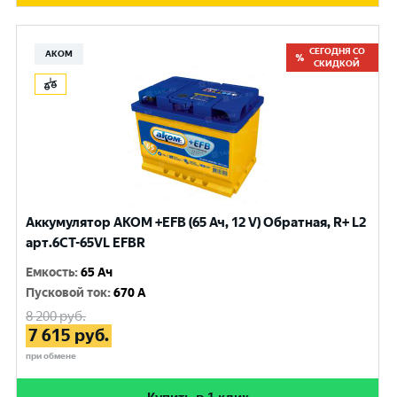
СЕГОДНЯ СО
АКОМ
СКИДКОЙ
Аккумулятор AKOM +EFB (65 Ач, 12 V) Обратная, R+ L2
арт.6CT-65VL EFBR
Емкость
:
65 Ач
Пусковой ток
:
670 A
8 200
руб.
7 615
руб.
при обмене