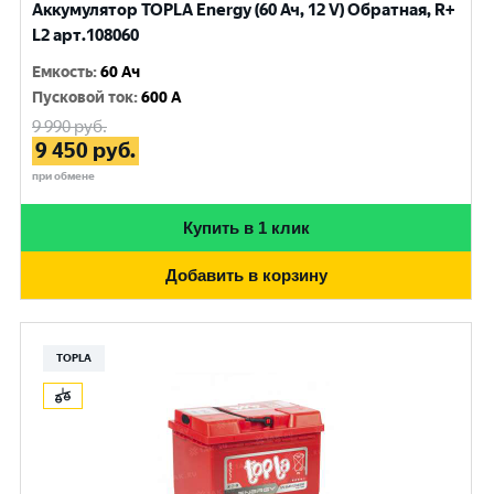
Аккумулятор TOPLA Energy (60 Ач, 12 V) Обратная, R+
L2 арт.108060
Емкость
:
60 Ач
Пусковой ток
:
600 A
9 990
руб.
9 450
руб.
при обмене
Купить в 1 клик
Добавить в корзину
TOPLA