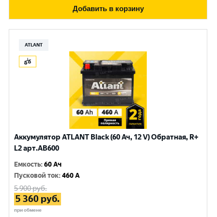
Добавить в корзину
ATLANT
Аккумулятор ATLANT Black (60 Ач, 12 V) Обратная, R+
L2 арт.AB600
Емкость
:
60 Ач
Пусковой ток
:
460 A
5 900
руб.
5 360
руб.
при обмене