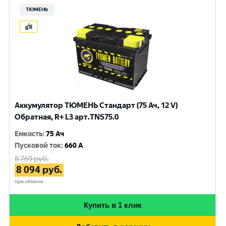
ТЮМЕНЬ
Аккумулятор ТЮМЕНЬ Стандарт (75 Ач, 12 V)
Обратная, R+ L3 арт.TNS75.0
Емкость
:
75 Ач
Пусковой ток
:
660 A
8 769
руб.
8 094
руб.
при обмене
Купить в 1 клик