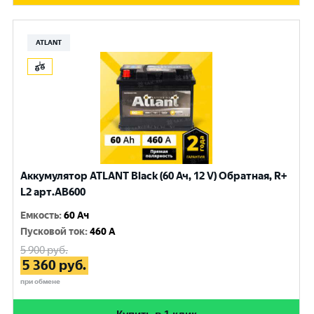
ATLANT
Аккумулятор ATLANT Black (60 Ач, 12 V) Обратная, R+
L2 арт.AB600
Емкость
:
60 Ач
Пусковой ток
:
460 A
5 900
руб.
5 360
руб.
при обмене