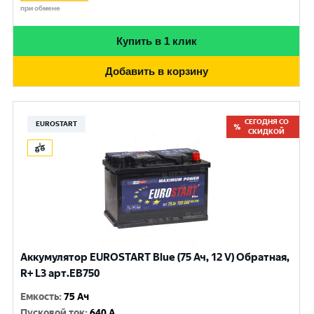
при обмене
Купить в 1 клик
Добавить в корзину
СЕГОДНЯ СО
EUROSTART
СКИДКОЙ
Аккумулятор EUROSTART Blue (75 Ач, 12 V) Обратная,
R+ L3 арт.EB750
Емкость
:
75 Ач
Пусковой ток
:
640 A