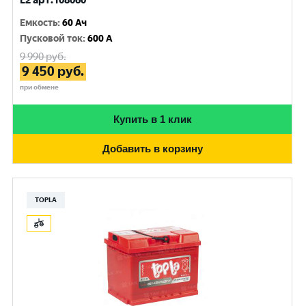
L2 арт.108060
Емкость
:
60 Ач
Пусковой ток
:
600 A
9 990
руб.
9 450
руб.
при обмене
Купить в 1 клик
Добавить в корзину
TOPLA