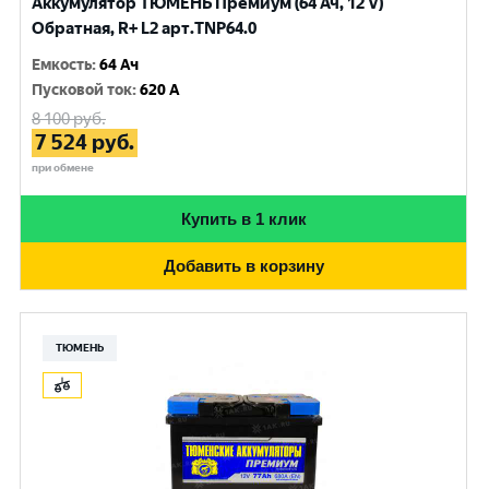
Аккумулятор ТЮМЕНЬ Премиум (64 Ач, 12 V)
Обратная, R+ L2 арт.TNP64.0
Емкость
:
64 Ач
Пусковой ток
:
620 A
8 100
руб.
7 524
руб.
при обмене
Купить в 1 клик
Добавить в корзину
ТЮМЕНЬ