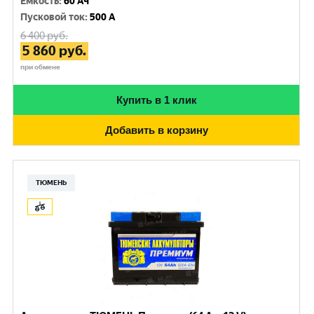
Емкость
:
60 Ач
Пусковой ток
:
500 A
6 400
руб.
5 860
руб.
при обмене
Купить в 1 клик
Добавить в корзину
ТЮМЕНЬ