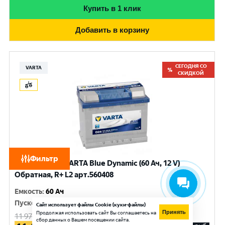
Купить в 1 клик
Добавить в корзину
СЕГОДНЯ СО
VARTA
СКИДКОЙ
Фильтр
Аккумулятор VARTA Blue Dynamic (60 Ач, 12 V)
Обратная, R+ L2 арт.560408
Емкость
:
60 Ач
Пусковой ток
:
540 A
Сайт использует файлы Cookie (куки-файлы)
Принять
Продолжая использовать сайт Вы соглашаетесь на
11 970
руб.
сбор данных о Вашем посещении сайта.