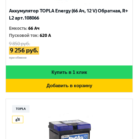
Аккумулятор TOPLA Energy (66 Ач, 12 V) Обратная, R+
L2 арт.108066
Емкость
:
66 Ач
Пусковой ток
:
620 A
9 850
руб.
9 256
руб.
при обмене
Купить в 1 клик
Добавить в корзину
TOPLA