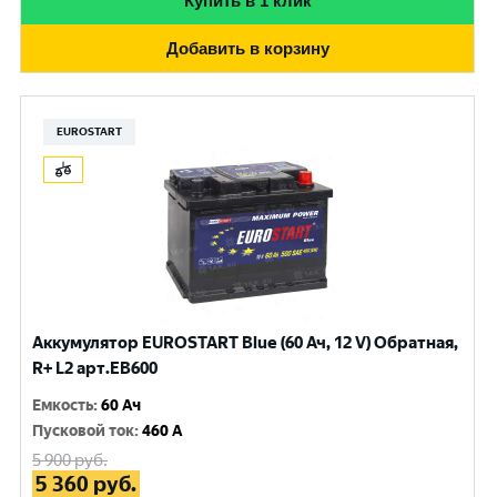
Купить в 1 клик
Добавить в корзину
EUROSTART
Аккумулятор EUROSTART Blue (60 Ач, 12 V) Обратная,
R+ L2 арт.EB600
Емкость
:
60 Ач
Пусковой ток
:
460 A
5 900
руб.
5 360
руб.