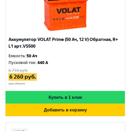
Аккумулятор VOLAT Prime (50 Ач, 12 V) Обратная, R+
L1 арт.VS500
Емкость
:
50 Ач
Пусковой ток
:
440 A
6 710
руб.
6 260
руб.
при обмене
Купить в 1 клик
Добавить в корзину