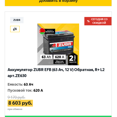
Добавить в корзину
СЕГОДНЯ СО
ZUBR
СКИДКОЙ
Аккумулятор ZUBR EFB (63 Ач, 12 V) Обратная, R+ L2
арт.ZE630
Емкость
:
63 Ач
Пусковой ток
:
620 A
9 170
руб.
8 603
руб.
при обмене