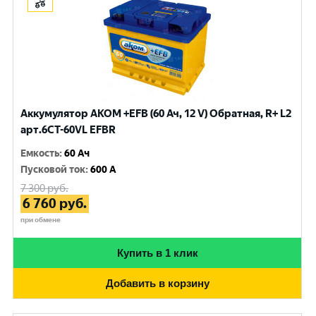
Аккумулятор AKOM +EFB (60 Ач, 12 V) Обратная, R+ L2
арт.6CТ-60VL EFBR
Емкость
:
60 Ач
Пусковой ток
:
600 A
7 300
руб.
6 760
руб.
при обмене
Купить в 1 клик
Добавить в корзину