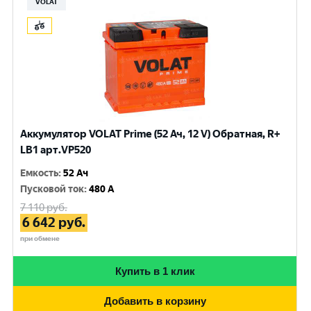
VOLAT
Аккумулятор VOLAT Prime (52 Ач, 12 V) Обратная, R+
LB1 арт.VP520
Емкость
:
52 Ач
Пусковой ток
:
480 A
7 110
руб.
6 642
руб.
при обмене
Купить в 1 клик
Добавить в корзину