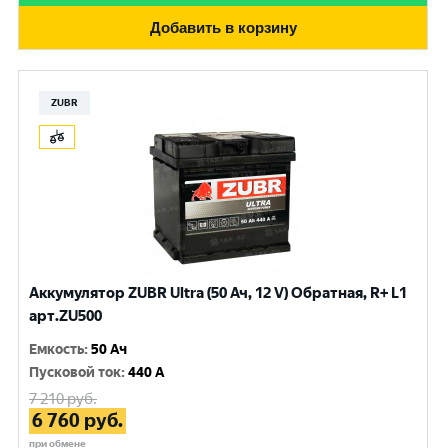
Добавить в корзину
ZUBR
Аккумулятор ZUBR Ultra (50 Ач, 12 V) Обратная, R+ L1
арт.ZU500
Емкость
:
50 Ач
Пусковой ток
:
440 A
7 210
руб.
6 760
руб.
при обмене