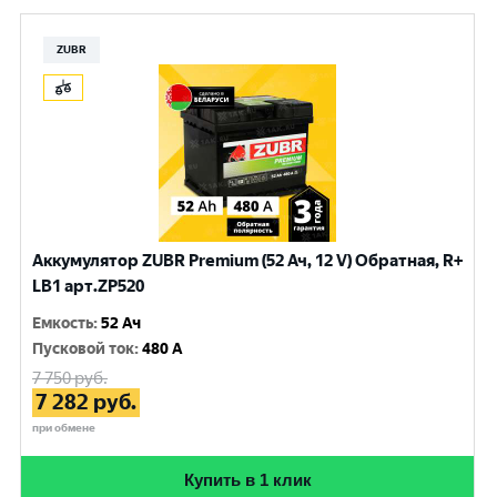
ZUBR
Аккумулятор ZUBR Premium (52 Ач, 12 V) Обратная, R+
LB1 арт.ZP520
Емкость
:
52 Ач
Пусковой ток
:
480 A
7 750
руб.
7 282
руб.
при обмене
Купить в 1 клик