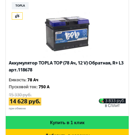
TOPLA
Аккумулятор TOPLA TOP (78 Ач, 12 V) Обратная, R+ L3
арт.118678
Емкость
:
78 Ач
Пусковой ток
:
750 A
15 330
руб.
14 628
руб.
3 833
руб.
в Сплит
при обмене
Купить в 1 клик