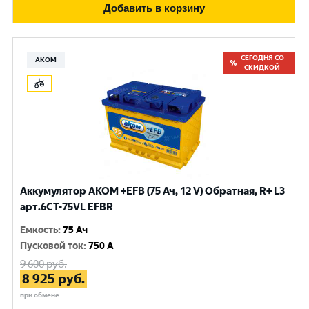
Добавить в корзину
СЕГОДНЯ СО
АКОМ
СКИДКОЙ
Аккумулятор AKOM +EFB (75 Ач, 12 V) Обратная, R+ L3
арт.6СТ-75VL EFBR
Емкость
:
75 Ач
Пусковой ток
:
750 A
9 600
руб.
8 925
руб.
при обмене