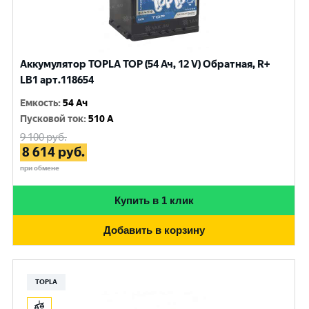
Аккумулятор TOPLA TOP (54 Ач, 12 V) Обратная, R+
LB1 арт.118654
Емкость
:
54 Ач
Пусковой ток
:
510 A
9 100
руб.
8 614
руб.
при обмене
Купить в 1 клик
Добавить в корзину
TOPLA