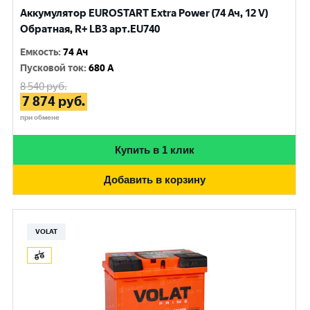
Аккумулятор EUROSTART Extra Power (74 Ач, 12 V)
Обратная, R+ LB3 арт.EU740
Емкость
:
74 Ач
Пусковой ток
:
680 A
8 540
руб.
7 874
руб.
при обмене
Купить в 1 клик
Добавить в корзину
VOLAT