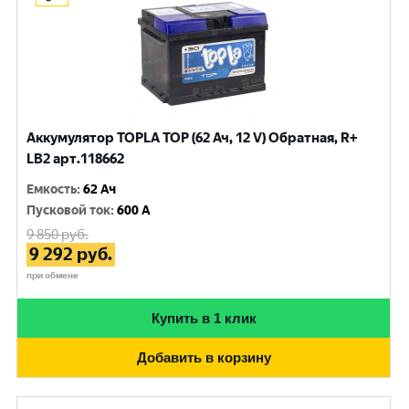
Аккумулятор TOPLA TOP (62 Ач, 12 V) Обратная, R+
LB2 арт.118662
Емкость
:
62 Ач
Пусковой ток
:
600 A
9 850
руб.
9 292
руб.
при обмене
Купить в 1 клик
Добавить в корзину