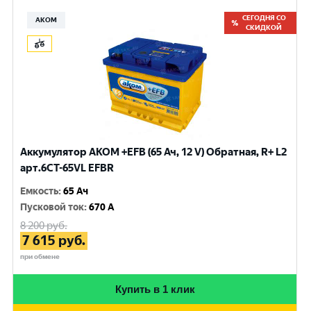
СЕГОДНЯ СО
АКОМ
СКИДКОЙ
Аккумулятор AKOM +EFB (65 Ач, 12 V) Обратная, R+ L2
арт.6CT-65VL EFBR
Емкость
:
65 Ач
Пусковой ток
:
670 A
8 200
руб.
7 615
руб.
при обмене
Купить в 1 клик