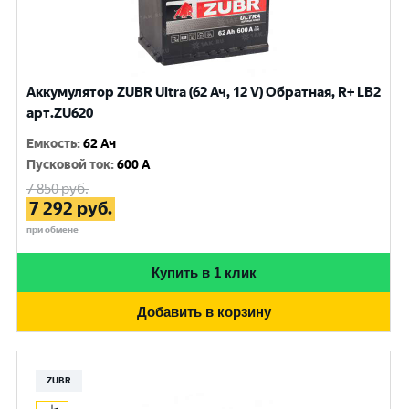
Аккумулятор ZUBR Ultra (62 Ач, 12 V) Обратная, R+ LB2
арт.ZU620
Емкость
:
62 Ач
Пусковой ток
:
600 A
7 850
руб.
7 292
руб.
при обмене
Купить в 1 клик
Добавить в корзину
ZUBR