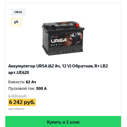
URSA
Аккумулятор URSA (62 Ач, 12 V) Обратная, R+ LB2
арт.UE620
Емкость
:
62 Ач
Пусковой ток
:
500 A
6 800
руб.
6 242
руб.
при обмене
Купить в 1 клик