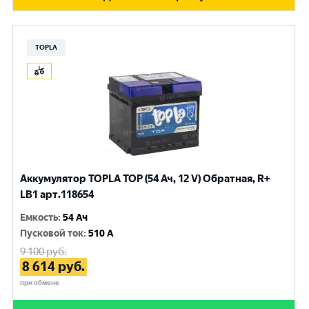
TOPLA
Аккумулятор TOPLA TOP (54 Ач, 12 V) Обратная, R+
LB1 арт.118654
Емкость
:
54 Ач
Пусковой ток
:
510 A
9 100
руб.
8 614
руб.
при обмене