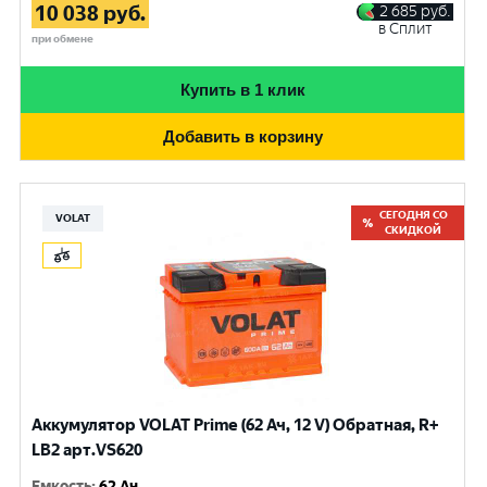
10 038
руб.
2 685
руб.
в Сплит
при обмене
Купить в 1 клик
Добавить в корзину
СЕГОДНЯ СО
VOLAT
СКИДКОЙ
Аккумулятор VOLAT Prime (62 Ач, 12 V) Обратная, R+
LB2 арт.VS620
Емкость
:
62 Ач