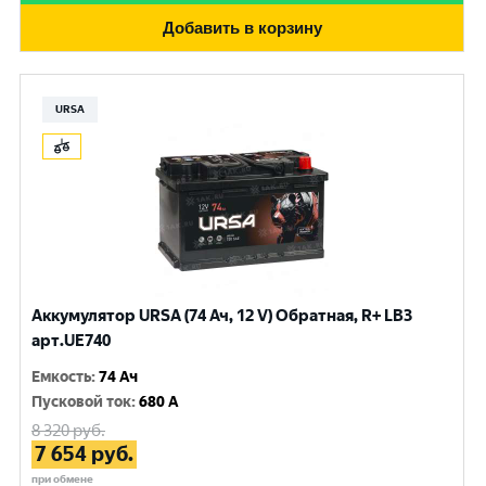
Добавить в корзину
URSA
Аккумулятор URSA (74 Ач, 12 V) Обратная, R+ LB3
арт.UE740
Емкость
:
74 Ач
Пусковой ток
:
680 A
8 320
руб.
7 654
руб.
при обмене