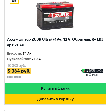
Аккумулятор ZUBR Ultra (74 Ач, 12 V) Обратная, R+ LB3
арт.ZU740
Емкость
:
74 Ач
Пусковой ток
:
710 A
10 030
руб.
9 364
руб.
2 508
руб.
в Сплит
при обмене
Купить в 1 клик
Добавить в корзину