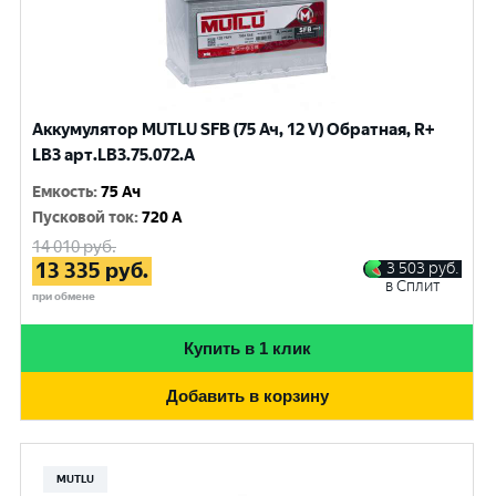
Аккумулятор MUTLU SFB (75 Ач, 12 V) Обратная, R+
LB3 арт.LВ3.75.072.A
Емкость
:
75 Ач
Пусковой ток
:
720 A
14 010
руб.
13 335
руб.
3 503
руб.
в Сплит
при обмене
Купить в 1 клик
Добавить в корзину
MUTLU