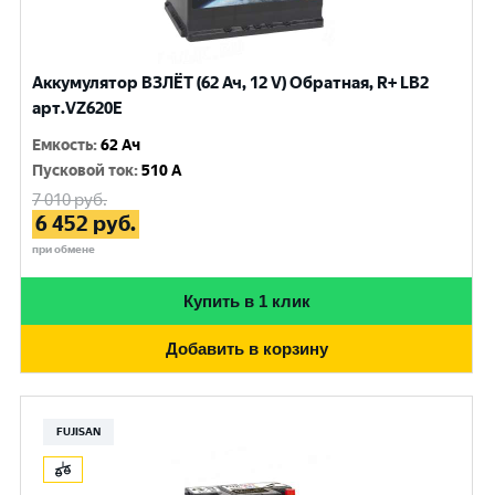
Аккумулятор ВЗЛЁТ (62 Ач, 12 V) Обратная, R+ LB2
арт.VZ620E
Емкость
:
62 Ач
Пусковой ток
:
510 A
7 010
руб.
6 452
руб.
при обмене
Купить в 1 клик
Добавить в корзину
FUJISAN