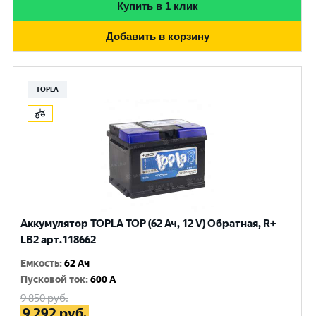
Купить в 1 клик
Добавить в корзину
TOPLA
Аккумулятор TOPLA TOP (62 Ач, 12 V) Обратная, R+
LB2 арт.118662
Емкость
:
62 Ач
Пусковой ток
:
600 A
9 850
руб.
9 292
руб.