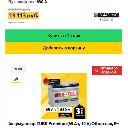
Пусковой ток
:
630 A
13 770
руб.
13 113
руб.
3 443
руб.
в Сплит
при обмене
Купить в 1 клик
Добавить в корзину
СЕГОДНЯ СО
ZUBR
СКИДКОЙ
Аккумулятор ZUBR Premium (65 Ач, 12 V) Обратная, R+