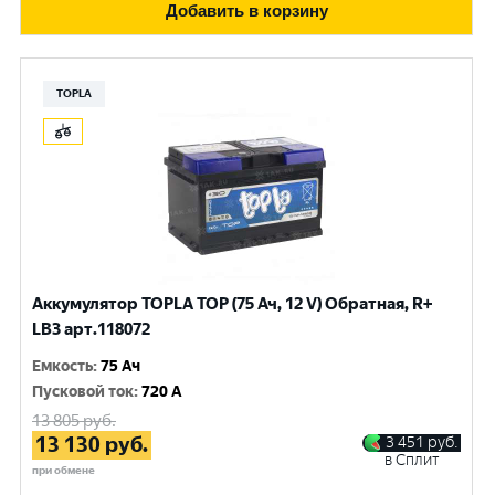
Добавить в корзину
TOPLA
Аккумулятор TOPLA TOP (75 Ач, 12 V) Обратная, R+
LB3 арт.118072
Емкость
:
75 Ач
Пусковой ток
:
720 A
13 805
руб.
13 130
руб.
3 451
руб.
в Сплит
при обмене