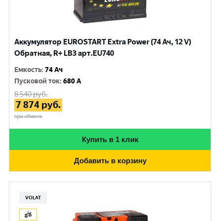
Аккумулятор EUROSTART Extra Power (74 Ач, 12 V)
Обратная, R+ LB3 арт.EU740
Емкость
:
74 Ач
Пусковой ток
:
680 A
8 540
руб.
7 874
руб.
при обмене
Купить в 1 клик
Добавить в корзину
VOLAT