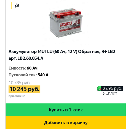
Аккумулятор MUTLU (60 Ач, 12 V) Обратная, R+ LB2
арт.LB2.60.054.A
Емкость
:
60 Ач
Пусковой ток
:
540 A
10 785
руб.
10 245
руб.
2 696
руб.
в Сплит
при обмене
Купить в 1 клик
Добавить в корзину