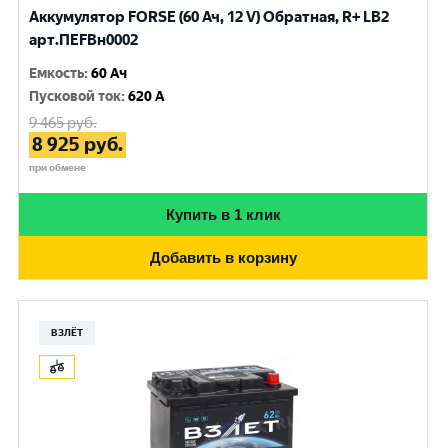
Аккумулятор FORSE (60 Ач, 12 V) Обратная, R+ LB2
арт.ПEFBн0002
Емкость
:
60 Ач
Пусковой ток
:
620 A
9 465
руб.
8 925
руб.
при обмене
Купить в 1 клик
Добавить в корзину
ВЗЛЁТ