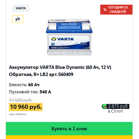
СЕГОДНЯ СО
VARTA
СКИДКОЙ
Аккумулятор VARTA Blue Dynamic (60 Ач, 12 V)
Обратная, R+ LB2 арт.560409
Емкость
:
60 Ач
Пусковой ток
:
540 A
11 500
руб.
10 960
руб.
2 875
руб.
в Сплит
при обмене
Купить в 1 клик