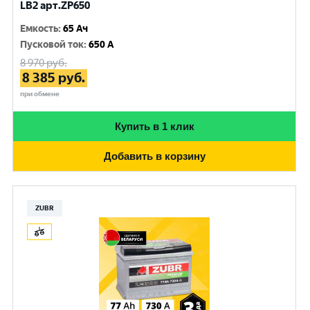
LB2 арт.ZP650
Емкость
:
65 Ач
Пусковой ток
:
650 A
8 970
руб.
8 385
руб.
при обмене
Купить в 1 клик
Добавить в корзину
ZUBR