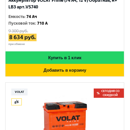
Аккумулятор VOLAT Prime (74 Ач, 12 V) Обратная, R+
LB3 арт.VS740
Емкость
:
74 Ач
Пусковой ток
:
710 A
9 300
руб.
8 634
руб.
при обмене
Купить в 1 клик
Добавить в корзину
СЕГОДНЯ СО
VOLAT
СКИДКОЙ