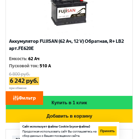
Аккумулятор FUJISAN (62 Ач, 12 V) Обратная, R+ LB2
арт.FE620E
Емкость
:
62 Ач
Пусковой ток
:
510 A
6 800
руб.
6 242
руб.
при обмене
Фильтр
Купить в 1 клик
Добавить в корзину
Сайт использует файлы Cookie (куки-файлы)
Принять
Продолжая использовать сайт Вы соглашаетесь на
сбор данных о Вашем посещении сайта.