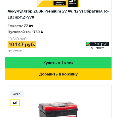
Аккумулятор ZUBR Premium (77 Ач, 12 V) Обратная, R+
LB3 арт.ZP770
Емкость
:
77 Ач
Пусковой ток
:
730 A
10 840
руб.
10 147
руб.
2 710
руб.
в Сплит
при обмене
Купить в 1 клик
Добавить в корзину
ZUBR