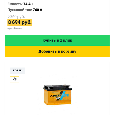
Емкость
:
74 Ач
Пусковой ток
:
760 A
9 360
руб.
8 694
руб.
при обмене
Купить в 1 клик
Добавить в корзину
FORSE