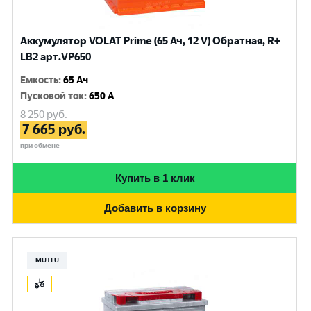
Аккумулятор VOLAT Prime (65 Ач, 12 V) Обратная, R+
LB2 арт.VP650
Емкость
:
65 Ач
Пусковой ток
:
650 A
8 250
руб.
7 665
руб.
при обмене
Купить в 1 клик
Добавить в корзину
MUTLU