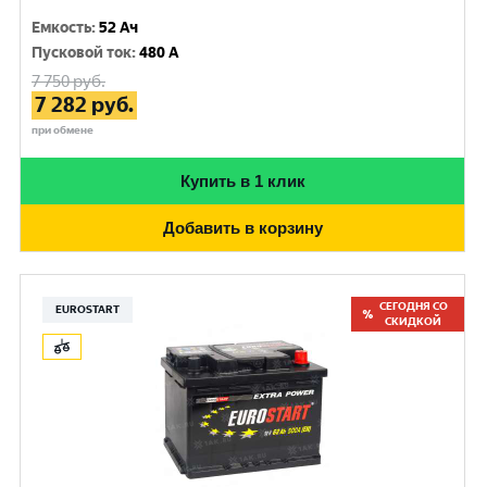
Емкость
:
52 Ач
Пусковой ток
:
480 A
7 750
руб.
7 282
руб.
при обмене
Купить в 1 клик
Добавить в корзину
СЕГОДНЯ СО
EUROSTART
СКИДКОЙ