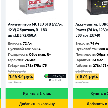
Аккумулятор MUTLU SFB (72 Ач,
Аккумулятор EURO
12 V) Обратная, R+ LB3
Power (74 Ач, 12 V
арт.LB3.72.058.A
LB3 арт.EU740
Емкость
:
72 Ач
Емкость
:
74 Ач
Пусковой ток
:
580 A
Пусковой ток
:
680 
Полярность
:
Обратная, R+
Полярность
:
Обратн
Гарантия
:
24 мес.
Гарантия
:
24 мес.
Габариты
:
278x175x175
Габариты
:
278x175
13 180
руб.
8 540
руб.
12 532
руб.
7 874
руб.
3 295
руб.
в Сплит
при обмене
при обмене
Купить в 1 клик
Купить в 
Добавить в корзину
Добавить в