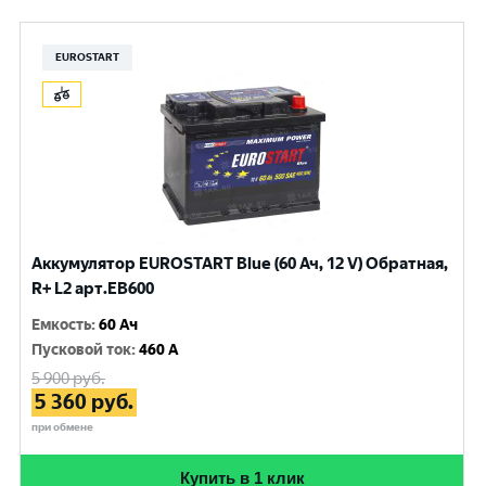
EUROSTART
Аккумулятор EUROSTART Blue (60 Ач, 12 V) Обратная,
R+ L2 арт.EB600
Емкость
:
60 Ач
Пусковой ток
:
460 A
5 900
руб.
5 360
руб.
при обмене
Купить в 1 клик