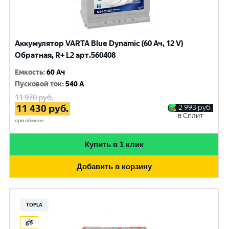
Аккумулятор VARTA Blue Dynamic (60 Ач, 12 V)
Обратная, R+ L2 арт.560408
Емкость
:
60 Ач
Пусковой ток
:
540 A
11 970
руб.
11 430
руб.
2 993
руб.
в Сплит
при обмене
Купить в 1 клик
Добавить в корзину
TOPLA