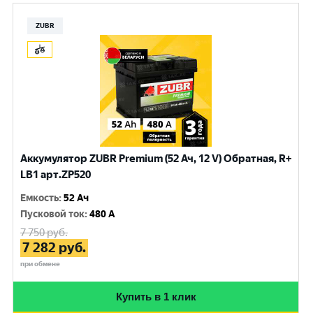
ZUBR
Аккумулятор ZUBR Premium (52 Ач, 12 V) Обратная, R+
LB1 арт.ZP520
Емкость
:
52 Ач
Пусковой ток
:
480 A
7 750
руб.
7 282
руб.
при обмене
Купить в 1 клик