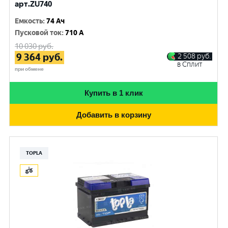
арт.ZU740
Емкость
:
74 Ач
Пусковой ток
:
710 A
10 030
руб.
9 364
руб.
2 508
руб.
в Сплит
при обмене
Купить в 1 клик
Добавить в корзину
TOPLA