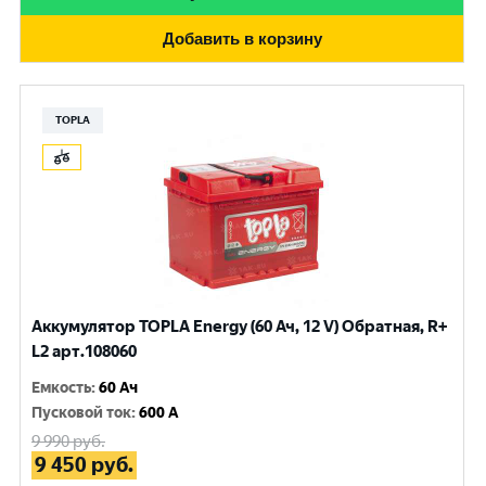
Добавить в корзину
TOPLA
Аккумулятор TOPLA Energy (60 Ач, 12 V) Обратная, R+
L2 арт.108060
Емкость
:
60 Ач
Пусковой ток
:
600 A
9 990
руб.
9 450
руб.