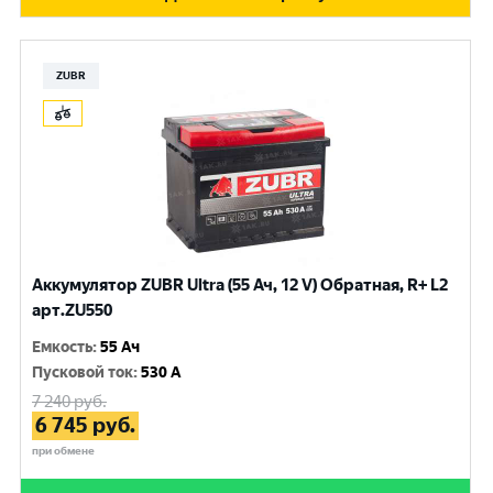
ZUBR
Аккумулятор ZUBR Ultra (55 Ач, 12 V) Обратная, R+ L2
арт.ZU550
Емкость
:
55 Ач
Пусковой ток
:
530 A
7 240
руб.
6 745
руб.
при обмене