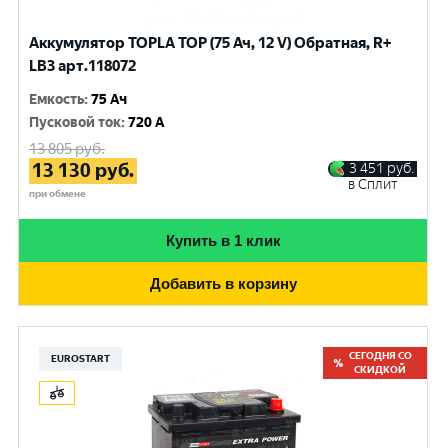
Аккумулятор TOPLA TOP (75 Ач, 12 V) Обратная, R+
LB3 арт.118072
Емкость
:
75 Ач
Пусковой ток
:
720 A
13 805
руб.
13 130
руб.
3 451
руб.
в Сплит
при обмене
Купить в 1 клик
Добавить в корзину
СЕГОДНЯ СО
EUROSTART
СКИДКОЙ