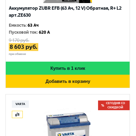
Аккумулятор ZUBR EFB (63 Ач, 12 V) Обратная, R+ L2
арт.ZE630
Емкость
:
63 Ач
Пусковой ток
:
620 A
9 170
руб.
8 603
руб.
при обмене
Купить в 1 клик
Добавить в корзину
СЕГОДНЯ СО
VARTA
СКИДКОЙ