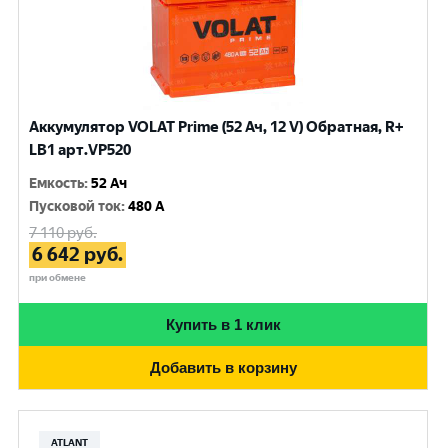
Аккумулятор VOLAT Prime (52 Ач, 12 V) Обратная, R+
LB1 арт.VP520
Емкость
:
52 Ач
Пусковой ток
:
480 A
7 110
руб.
6 642
руб.
при обмене
Купить в 1 клик
Добавить в корзину
ATLANT