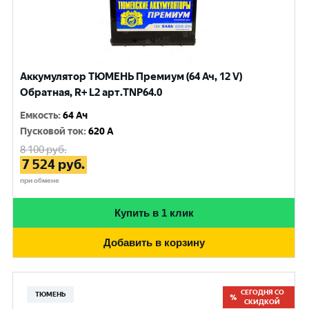
Аккумулятор ТЮМЕНЬ Премиум (64 Ач, 12 V)
Обратная, R+ L2 арт.TNP64.0
Емкость
:
64 Ач
Пусковой ток
:
620 A
8 100
руб.
7 524
руб.
при обмене
Купить в 1 клик
Добавить в корзину
СЕГОДНЯ СО
ТЮМЕНЬ
СКИДКОЙ