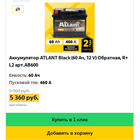
Аккумулятор ATLANT Black (60 Ач, 12 V) Обратная, R+
L2 арт.AB600
Емкость
:
60 Ач
Пусковой ток
:
460 A
5 900
руб.
5 360
руб.
при обмене
Купить в 1 клик
Добавить в корзину