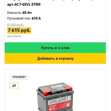
арт.6CT-65VL EFBR
Емкость
:
65 Ач
Пусковой ток
:
670 A
8 200
руб.
7 615
руб.
при обмене
Купить в 1 клик
Добавить в корзину
STALWART