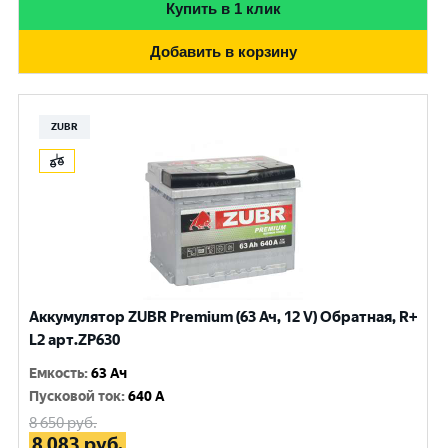
Купить в 1 клик
Добавить в корзину
ZUBR
Аккумулятор ZUBR Premium (63 Ач, 12 V) Обратная, R+
L2 арт.ZP630
Емкость
:
63 Ач
Пусковой ток
:
640 A
8 650
руб.
8 083
руб.