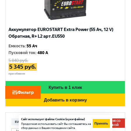
Аккумулятор EUROSTART Extra Power (55 Ач, 12 V)
Обратная, R+ L2 арт.EU550
Емкость
:
55 Ач
Пусковой ток
:
480 A
5 840
руб.
5 345
руб.
при обмене
Купить в 1 клик
Фильтр
Добавить в корзину
Сайт использует файлы Cookie (куки-файлы)
СЕГОДНЯ СО
EUROSTART
Принять
Продолжая использовать сайт Вы соглашаетесь на
СКИДКОЙ
сбор данных о Вашем посещении сайта.