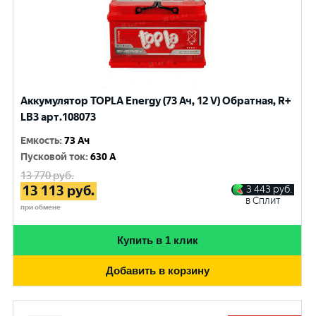
Аккумулятор TOPLA Energy (73 Ач, 12 V) Обратная, R+
LB3 арт.108073
Емкость
:
73 Ач
Пусковой ток
:
630 A
13 770
руб.
13 113
руб.
3 443
руб.
в Сплит
при обмене
Купить в 1 клик
Добавить в корзину