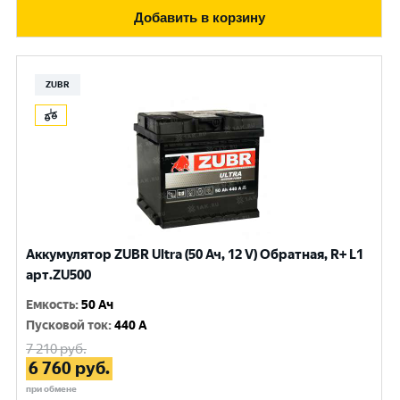
Добавить в корзину
ZUBR
Аккумулятор ZUBR Ultra (50 Ач, 12 V) Обратная, R+ L1
арт.ZU500
Емкость
:
50 Ач
Пусковой ток
:
440 A
7 210
руб.
6 760
руб.
при обмене