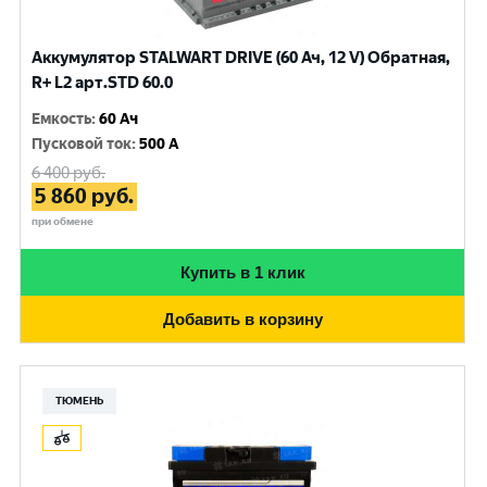
Аккумулятор STALWART DRIVE (60 Ач, 12 V) Обратная,
R+ L2 арт.STD 60.0
Емкость
:
60 Ач
Пусковой ток
:
500 A
6 400
руб.
5 860
руб.
при обмене
Купить в 1 клик
Добавить в корзину
ТЮМЕНЬ