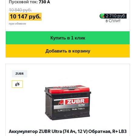
Пусковой ток
:
730 A
10 840
руб.
10 147
руб.
2 710
руб.
в Сплит
при обмене
Купить в 1 клик
Добавить в корзину
ZUBR
Аккумулятор ZUBR Ultra (74 Ач, 12 V) Обратная, R+ LB3