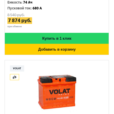
Емкость
:
74 Ач
Пусковой ток
:
680 A
8 540
руб.
7 874
руб.
при обмене
Купить в 1 клик
Добавить в корзину
VOLAT