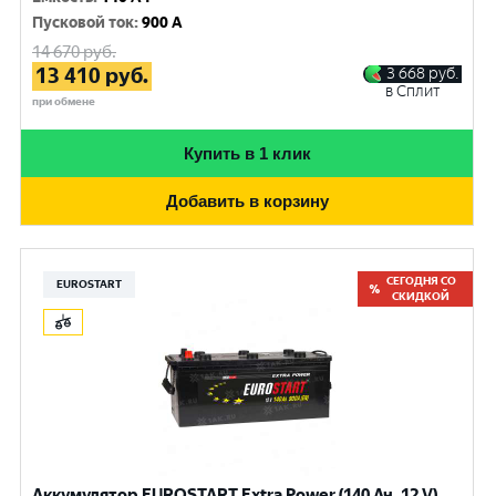
Пусковой ток
:
900 A
14 670
руб.
13 410
руб.
3 668
руб.
в Сплит
при обмене
Купить в 1 клик
Добавить в корзину
СЕГОДНЯ СО
EUROSTART
СКИДКОЙ
Аккумулятор EUROSTART Extra Power (140 Ач, 12 V)