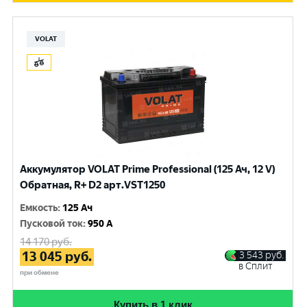
VOLAT
Аккумулятор VOLAT Prime Professional (125 Ач, 12 V)
Обратная, R+ D2 арт.VST1250
Емкость
:
125 Ач
Пусковой ток
:
950 A
14 170
руб.
13 045
руб.
3 543
руб.
в Сплит
при обмене
Купить в 1 клик