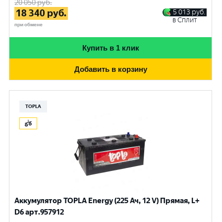
20 050
руб.
18 340
руб.
5 013
руб.
в Сплит
при обмене
Купить в 1 клик
Добавить в корзину
TOPLA
Аккумулятор TOPLA Energy (225 Ач, 12 V) Прямая, L+
D6 арт.957912