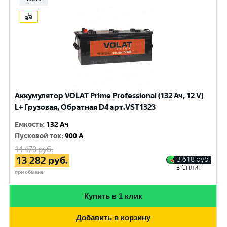
Аккумулятор VOLAT Prime Professional (132 Ач, 12 V)
L+ Грузовая, Обратная D4 арт.VST1323
Емкость
:
132 Ач
Пусковой ток
:
900 A
14 470
руб.
13 282
руб.
3 618
руб.
в Сплит
при обмене
Купить в 1 клик
Добавить в корзину