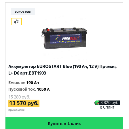
EUROSTART
Аккумулятор EUROSTART Blue (190 Ач, 12 V) Прямая,
L+ D6 арт.EBT1903
Емкость
:
190 Ач
Пусковой ток
:
1050 A
15 280
руб.
13 570
руб.
3 820
руб.
в Сплит
при обмене
Купить в 1 клик