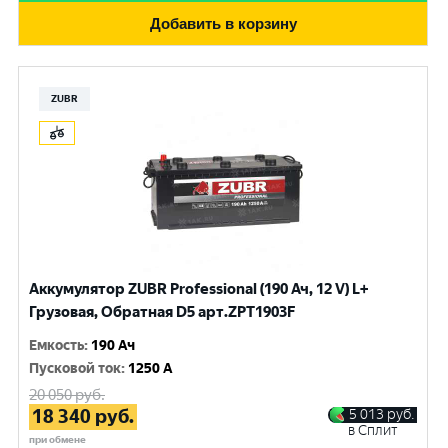
Добавить в корзину
ZUBR
Аккумулятор ZUBR Professional (190 Ач, 12 V) L+
Грузовая, Обратная D5 арт.ZPT1903F
Емкость
:
190 Ач
Пусковой ток
:
1250 A
20 050
руб.
18 340
руб.
5 013
руб.
в Сплит
при обмене