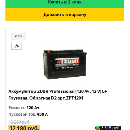
Купить в 1 клик
Добавить в корзину
ZUBR
Аккумулятор ZUBR Professional (120 Ач, 12 V) L+
Грузовая, Обратная D2 арт.ZPT1201
Емкость
:
120 Ач
Пусковой ток
:
950 A
13 260
руб.
12 180
руб.
3 315
руб.