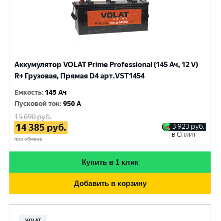
Аккумулятор VOLAT Prime Professional (145 Ач, 12 V)
R+ Грузовая, Прямая D4 арт.VST1454
Емкость
:
145 Ач
Пусковой ток
:
950 A
15 690
руб.
14 385
руб.
3 923
руб.
в Сплит
при обмене
Купить в 1 клик
Добавить в корзину
VOLAT