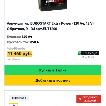
Аккумулятор EUROSTART Extra Power (120 Ач, 12 V)
Обратная, R+ D4 арт.EUT1200
Емкость
:
120 Ач
Пусковой ток
:
850 A
12 540
руб.
11 460
руб.
3 135
руб.
в Сплит
при обмене
Купить в 1 клик
Добавить в корзину
СЕГОДНЯ СО
EUROSTART
СКИДКОЙ