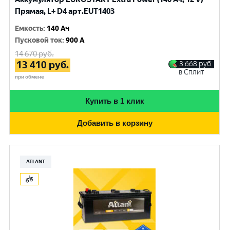
Прямая, L+ D4 арт.EUT1403
Емкость
:
140 Ач
Пусковой ток
:
900 A
14 670
руб.
13 410
руб.
3 668
руб.
в Сплит
при обмене
Купить в 1 клик
Добавить в корзину
ATLANT