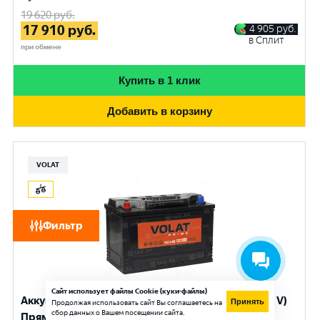
19 620
руб.
17 910
руб.
4 905
руб.
в Сплит
при обмене
Купить в 1 клик
Добавить в корзину
VOLAT
Фильтр
Сайт использует файлы Cookie (куки-файлы)
Аккумулятор VOLAT Prime Professional (125 Ач, 12 V)
Принять
Продолжая использовать сайт Вы соглашаетесь на
сбор данных о Вашем посещении сайта.
Прямая, L+ D2 арт.VST1251