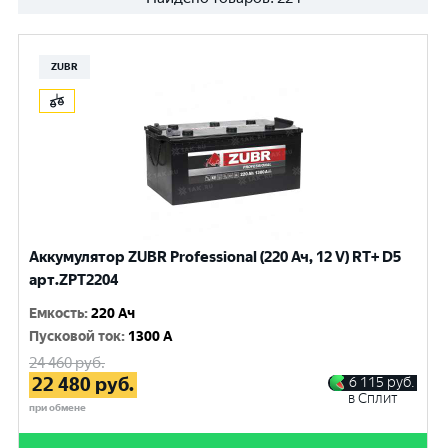
ZUBR
Аккумулятор ZUBR Professional (220 Ач, 12 V) RT+ D5
арт.ZPT2204
Емкость
:
220 Ач
Пусковой ток
:
1300 A
24 460
руб.
22 480
руб.
6 115
руб.
в Сплит
при обмене