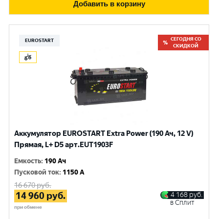
Добавить в корзину
СЕГОДНЯ СО
EUROSTART
СКИДКОЙ
Аккумулятор EUROSTART Extra Power (190 Ач, 12 V)
Прямая, L+ D5 арт.EUT1903F
Емкость
:
190 Ач
Пусковой ток
:
1150 A
16 670
руб.
14 960
руб.
4 168
руб.
в Сплит
при обмене