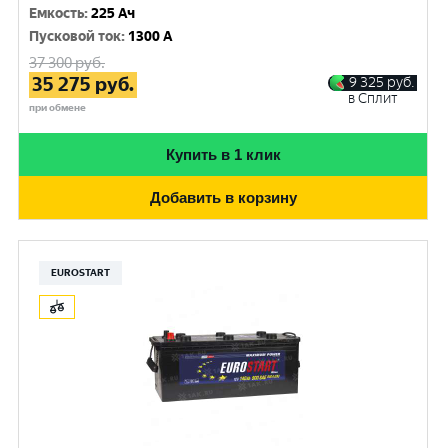
Емкость
:
225 Ач
Пусковой ток
:
1300 A
37 300
руб.
35 275
руб.
9 325
руб.
в Сплит
при обмене
Купить в 1 клик
Добавить в корзину
EUROSTART