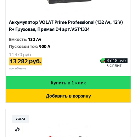
Аккумулятор VOLAT Prime Professional (132 Ач, 12 V)
R+ Грузовая, Прямая D4 арт.VST1324
Емкость
:
132 Ач
Пусковой ток
:
900 A
14 470
руб.
13 282
руб.
3 618
руб.
в Сплит
при обмене
Купить в 1 клик
Добавить в корзину
VOLAT