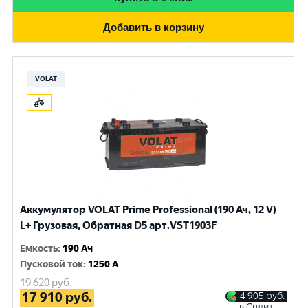
Добавить в корзину
VOLAT
Аккумулятор VOLAT Prime Professional (190 Ач, 12 V)
L+ Грузовая, Обратная D5 арт.VST1903F
Емкость
:
190 Ач
Пусковой ток
:
1250 A
19 620
руб.
17 910
руб.
4 905
руб.
в Сплит