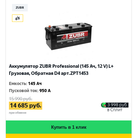
ZUBR
Аккумулятор ZUBR Professional (145 Ач, 12 V) L+
Грузовая, Обратная D4 арт.ZPT1453
Емкость
:
145 Ач
Пусковой ток
:
950 A
15 990
руб.
14 685
руб.
3 998
руб.
в Сплит
при обмене
Купить в 1 клик