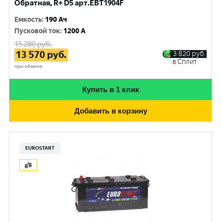
Обратная, R+ D5 арт.EBT1904F
Емкость
:
190 Ач
Пусковой ток
:
1200 A
15 280
руб.
13 570
руб.
3 820
руб.
в Сплит
при обмене
Купить в 1 клик
Добавить в корзину
EUROSTART