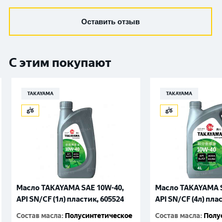
Оставить отзыв
С этим покупают
TAKAYAMA
TAKAYAMA
Масло TAKAYAMA SAE 10W-40,
Масло TAKAYAMA S
API SN/CF (1л) пластик, 605524
API SN/CF (4л) пла
Состав масла
:
Полусинтетическое
Состав масла
:
Полу