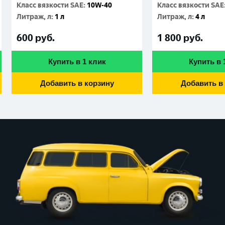
Класс вязкости SAE
:
10W-40
Класс вязкости SAE
Литраж, л
:
1 л
Литраж, л
:
4 л
600
руб.
1 800
руб.
Купить в 1 клик
Купить в 
Добавить в корзину
Добавить в