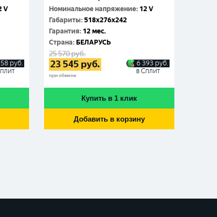
2 V
Номинальное напряжение
:
12 V
Номин
Габариты
:
518x276x242
Габар
Гарантия
:
12 мес.
Гаран
Cтрана
:
БЕЛАРУСЬ
Cтран
25 570
руб.
24 790
23 545
руб.
22 7
358
руб.
6 393
руб.
Сплит
в Сплит
при обмене
при обме
Купить в 1 клик
Добавить в корзину