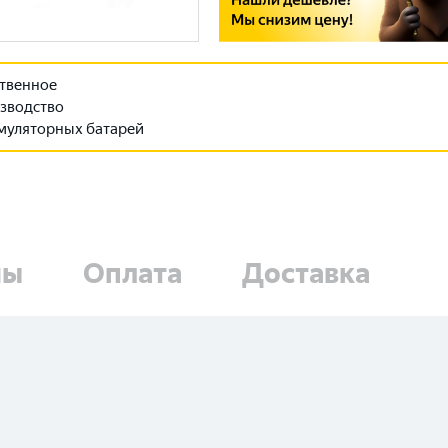
твенное
зводство
муляторных батарей
ны
Оплата
Доставка