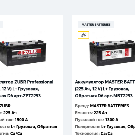
Великий Новгород
Санкт-Петербург
Гатчина
Смоленск
MASTER BATTERIES
Москва
лятор ZUBR Professional
Аккумулятор MASTER BATT
, 12 V) L+ Грузовая,
(225 Ач, 12 V) L+ Грузовая,
ая D6 арт.ZPT2253
Обратная D6 арт.MBT2253
ZUBR
Бренд
:
MASTER BATTERIES
ь
:
225 Ач
Емкость
:
225 Ач
ой ток
:
1500 A
Пусковой ток
:
1300 A
ость
:
L+ Грузовая, Обратная
Полярность
:
L+ Грузовая, Об
огия
:
Ca/Ca
Технология
:
Ca/Ca