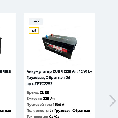
ZUBR
VOL
ERIES
Аккумулятор ZUBR (225 Ач, 12 V) L+
Аккуму
Грузовая, Обратная D6
L+ Гру
арт.ZPTC2253
арт.V
Бренд
:
ZUBR
Бренд
:
Емкость
:
225 Ач
Емкос
Пусковой ток
:
1500 A
Пусков
ратная
Полярность
:
L+ Грузовая, Обратная
Поляр
Технология
:
Ca/Ca
Технол