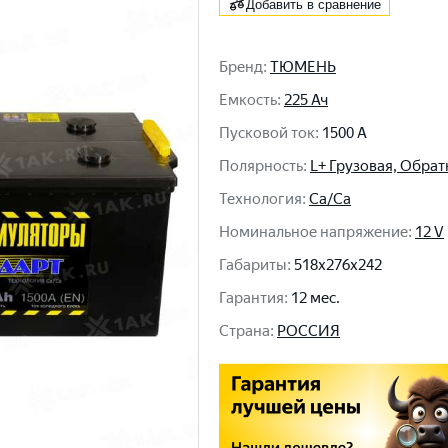
Добавить в сравнение
Бренд
:
ТЮМЕНЬ
Емкость
:
225 Ач
Пусковой ток
:
1500 A
Полярность
:
L+ Грузовая, Обрат
Технология
:
Ca/Ca
Номинальное напряжение
:
12 V
Габариты
:
518x276x242
Гарантия
:
12 мес.
Cтрана
:
РОССИЯ