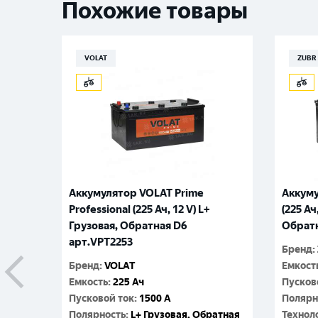
Похожие товары
VOLAT
ZUBR
Аккумулятор VOLAT Prime
Аккуму
Professional (225 Ач, 12 V) L+
(225 Ач
Грузовая, Обратная D6
Обратн
арт.VPT2253
Бренд
:
Бренд
:
VOLAT
Емкост
Емкость
:
225 Ач
Пусков
Пусковой ток
:
1500 A
Полярн
Полярность
:
L+ Грузовая, Обратная
Технол