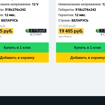
льное напряжение
:
12 V
Номинальное напряжение
:
1
ты
:
518x276x242
Габариты
:
518x276x242
ия
:
12 мес.
Гарантия
:
12 мес.
:
БЕЛАРУСЬ
Cтрана
:
БЕЛАРУСЬ
руб.
21 430
руб.
35
руб.
19 405
руб.
6 115
руб.
5 
в Сплит
в 
не
при обмене
Купить в 1 клик
Купить в 1 клик
Добавить в корзину
Добавить в корзину