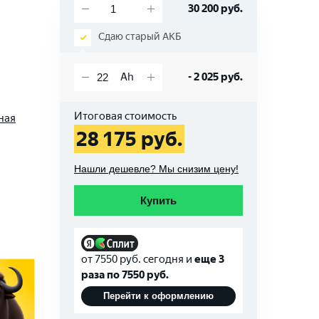
30 200
руб.
Сдаю старый АКБ
-
2 025
руб.
Итоговая стоимость
ная
28 175
руб.
Нашли дешевле? Мы снизим цену!
Купить
от
7550
руб. сегодня и
еще 3
раза по
7550
руб.
Перейти к оформлению