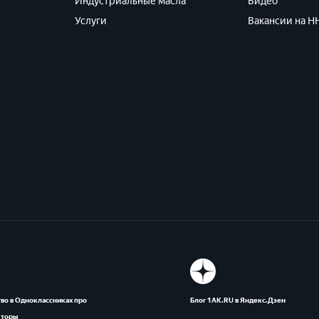
Индустриальные масла
Видео
Услуги
Вакансии на HH
во в Одноклассниках про
Блог 1АК.RU в Яндекс.Дзен
яторы