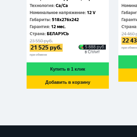
Технология
:
Ca/Ca
Номина
Номинальное напряжение
:
12 V
Габари
Габариты
:
518x276x242
Гарант
Гарантия
:
12 мес.
Cтрана
Cтрана
:
БЕЛАРУСЬ
24 460
22 4
23 550
руб.
21 525
руб.
5 888
руб.
при обме
в Сплит
при обмене
Купить в 1 клик
Добавить в корзину