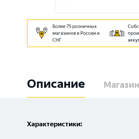
Более 75 розничных
Собс
магазинов в России и
прои
СНГ
акку
Описание
Магази
Характеристики: