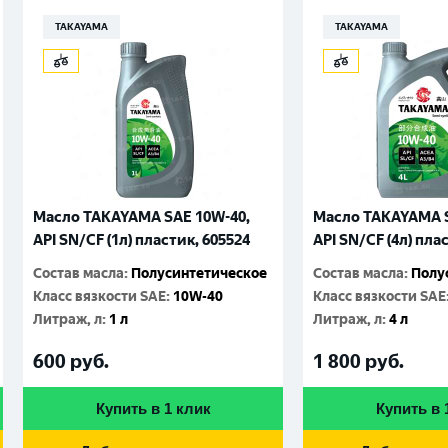
TAKAYAMA
TAKAYAMA
Масло TAKAYAMA SAE 10W-40,
Масло TAKAYAMA S
API SN/CF (1л) пластик, 605524
API SN/CF (4л) пла
Состав масла
:
Полусинтетическое
Состав масла
:
Полу
Класс вязкости SAE
:
10W-40
Класс вязкости SAE
Литраж, л
:
1 л
Литраж, л
:
4 л
600
руб.
1 800
руб.
Купить в 1 клик
Купить в 