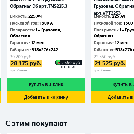
Обратная D6 арт.TNS225.3
Грузовая, Обратна
арт.VPT2253
Емкость
:
225 Ач
Емкость
:
225 Ач
Пусковой ток
:
1500 A
Пусковой ток
:
1500
Полярность
:
L+ Грузовая,
Полярность
:
L+ Гру
Обратная
Обратная
Гарантия
:
12 мес.
Гарантия
:
12 мес.
Габариты
:
518x276x242
Габариты
:
518x276
30 200
руб.
23 550
руб.
28 175
руб.
21 525
руб.
7 550
руб.
в Сплит
при обмене
при обмене
Купить в 1 клик
Купить в 
Добавить в корзину
Добавить в
С этим покупают