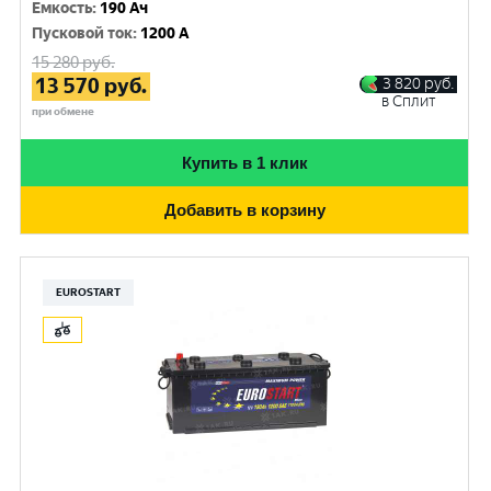
Емкость
:
190 Ач
Пусковой ток
:
1200 A
15 280
руб.
13 570
руб.
3 820
руб.
в Сплит
при обмене
Купить в 1 клик
Добавить в корзину
EUROSTART