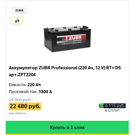
ZUBR
Аккумулятор ZUBR Professional (220 Ач, 12 V) RT+ D5
арт.ZPT2204
Емкость
:
220 Ач
Пусковой ток
:
1300 A
24 460
руб.
22 480
руб.
6 115
руб.
в Сплит
при обмене
Купить в 1 клик