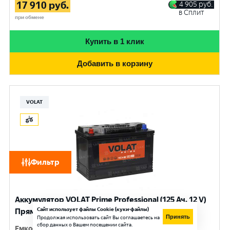
17 910
руб.
4 905
руб.
в Сплит
при обмене
Купить в 1 клик
Добавить в корзину
VOLAT
Фильтр
Аккумулятор VOLAT Prime Professional (125 Ач, 12 V)
Сайт использует файлы Cookie (куки-файлы)
Прямая, L+ D2 арт.VST1251
Принять
Продолжая использовать сайт Вы соглашаетесь на
сбор данных о Вашем посещении сайта.
Емкость
:
125 Ач