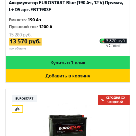
Аккумулятор EUROSTART Blue (190 Ач, 12 V) Прямая,
L+ D5 арт.EBT1903F
Емкость
:
190 Ач
Пусковой ток
:
1200 A
15 280
руб.
13 570
руб.
3 820
руб.
в Сплит
при обмене
Купить в 1 клик
Добавить в корзину
СЕГОДНЯ СО
EUROSTART
СКИДКОЙ