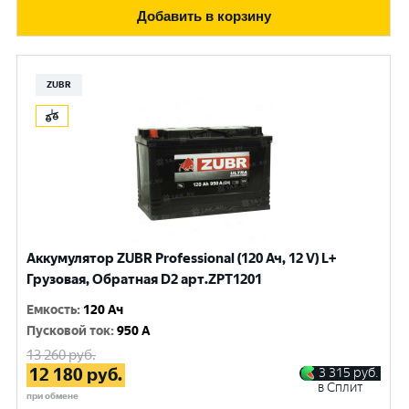
Добавить в корзину
ZUBR
Аккумулятор ZUBR Professional (120 Ач, 12 V) L+
Грузовая, Обратная D2 арт.ZPT1201
Емкость
:
120 Ач
Пусковой ток
:
950 A
13 260
руб.
12 180
руб.
3 315
руб.
в Сплит
при обмене