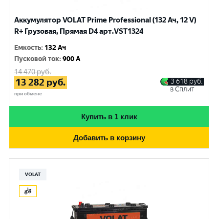
Аккумулятор VOLAT Prime Professional (132 Ач, 12 V)
R+ Грузовая, Прямая D4 арт.VST1324
Емкость
:
132 Ач
Пусковой ток
:
900 A
14 470
руб.
13 282
руб.
3 618
руб.
в Сплит
при обмене
Купить в 1 клик
Добавить в корзину
VOLAT