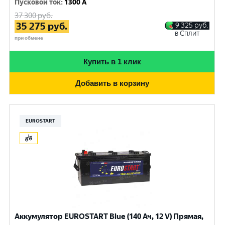
Пусковой ток
:
1300 A
37 300
руб.
35 275
руб.
9 325
руб.
в Сплит
при обмене
Купить в 1 клик
Добавить в корзину
EUROSTART
Аккумулятор EUROSTART Blue (140 Ач, 12 V) Прямая,