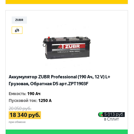
ZUBR
Аккумулятор ZUBR Professional (190 Ач, 12 V) L+
Грузовая, Обратная D5 арт.ZPT1903F
Емкость
:
190 Ач
Пусковой ток
:
1250 A
20 050
руб.
18 340
руб.
5 013
руб.
в Сплит
при обмене