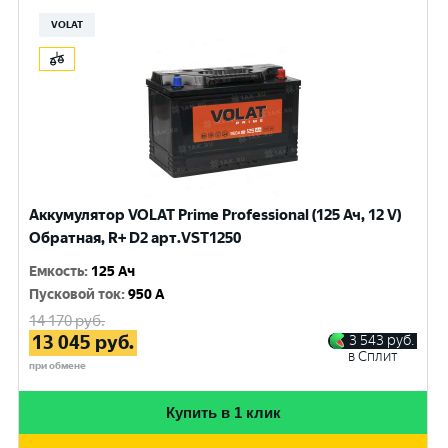
VOLAT
Аккумулятор VOLAT Prime Professional (125 Ач, 12 V)
Обратная, R+ D2 арт.VST1250
Емкость
:
125 Ач
Пусковой ток
:
950 A
14 170
руб.
13 045
руб.
3 543
руб.
в Сплит
при обмене
Купить в 1 клик