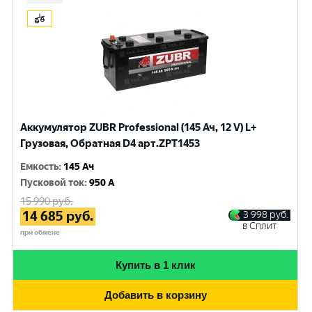
Аккумулятор ZUBR Professional (145 Ач, 12 V) L+
Грузовая, Обратная D4 арт.ZPT1453
Емкость
:
145 Ач
Пусковой ток
:
950 A
15 990
руб.
14 685
руб.
3 998
руб.
в Сплит
при обмене
Купить в 1 клик
Добавить в корзину