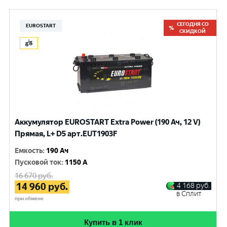
СЕГОДНЯ СО
EUROSTART
СКИДКОЙ
Аккумулятор EUROSTART Extra Power (190 Ач, 12 V)
Прямая, L+ D5 арт.EUT1903F
Емкость
:
190 Ач
Пусковой ток
:
1150 A
16 670
руб.
14 960
руб.
4 168
руб.
в Сплит
при обмене
Купить в 1 клик