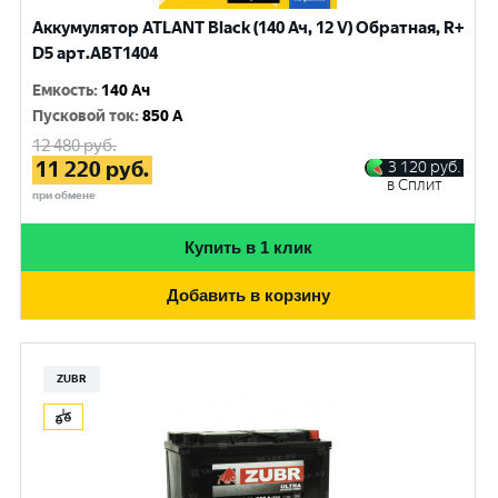
Аккумулятор ATLANT Black (140 Ач, 12 V) Обратная, R+
D5 арт.ABT1404
Емкость
:
140 Ач
Пусковой ток
:
850 A
12 480
руб.
11 220
руб.
3 120
руб.
в Сплит
при обмене
Купить в 1 клик
Добавить в корзину
ZUBR