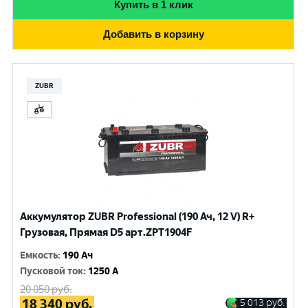
Купить в 1 клик
Добавить в корзину
ZUBR
Аккумулятор ZUBR Professional (190 Ач, 12 V) R+
Грузовая, Прямая D5 арт.ZPT1904F
Емкость
:
190 Ач
Пусковой ток
:
1250 A
20 050
руб.
18 340
руб.
5 013
руб.