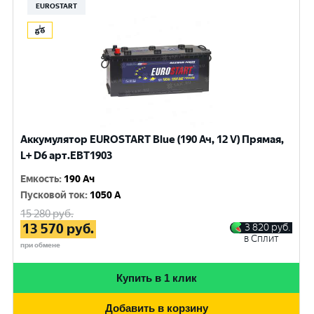
EUROSTART
Аккумулятор EUROSTART Blue (190 Ач, 12 V) Прямая,
L+ D6 арт.EBT1903
Емкость
:
190 Ач
Пусковой ток
:
1050 A
15 280
руб.
13 570
руб.
3 820
руб.
в Сплит
при обмене
Купить в 1 клик
Добавить в корзину