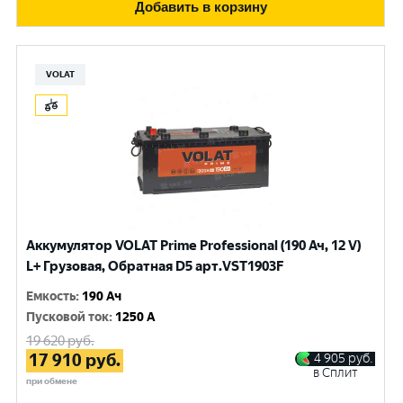
Добавить в корзину
VOLAT
Аккумулятор VOLAT Prime Professional (190 Ач, 12 V)
L+ Грузовая, Обратная D5 арт.VST1903F
Емкость
:
190 Ач
Пусковой ток
:
1250 A
19 620
руб.
17 910
руб.
4 905
руб.
в Сплит
при обмене