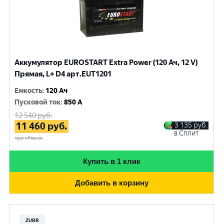
Аккумулятор EUROSTART Extra Power (120 Ач, 12 V)
Прямая, L+ D4 арт.EUT1201
Емкость
:
120 Ач
Пусковой ток
:
850 A
12 540
руб.
11 460
руб.
3 135
руб.
в Сплит
при обмене
Купить в 1 клик
Добавить в корзину
ZUBR