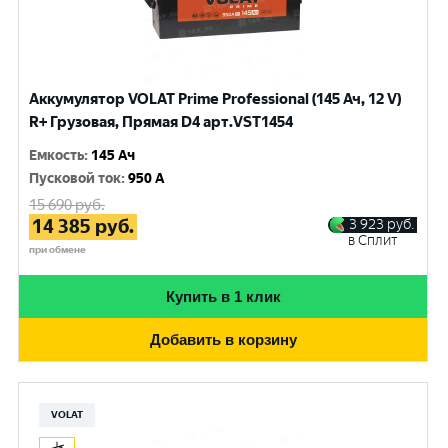
Аккумулятор VOLAT Prime Professional (145 Ач, 12 V)
R+ Грузовая, Прямая D4 арт.VST1454
Емкость
:
145 Ач
Пусковой ток
:
950 A
15 690
руб.
14 385
руб.
3 923
руб.
в Сплит
при обмене
Купить в 1 клик
Добавить в корзину
VOLAT