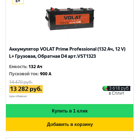
Аккумулятор VOLAT Prime Professional (132 Ач, 12 V)
L+ Грузовая, Обратная D4 арт.VST1323
Емкость
:
132 Ач
Пусковой ток
:
900 A
14 470
руб.
13 282
руб.
3 618
руб.
в Сплит
при обмене
Купить в 1 клик
Добавить в корзину