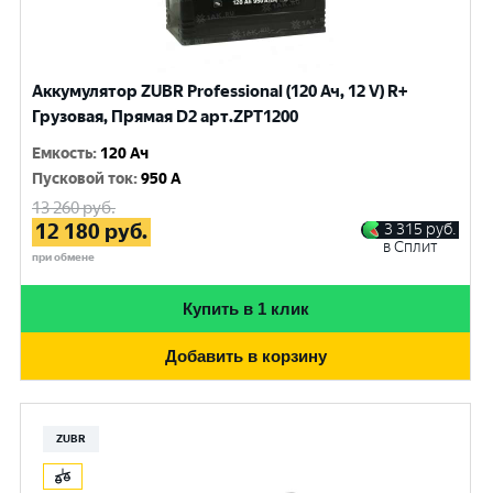
Аккумулятор ZUBR Professional (120 Ач, 12 V) R+
Грузовая, Прямая D2 арт.ZPT1200
Емкость
:
120 Ач
Пусковой ток
:
950 A
13 260
руб.
12 180
руб.
3 315
руб.
в Сплит
при обмене
Купить в 1 клик
Добавить в корзину
ZUBR