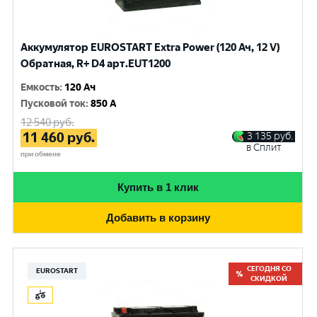
Аккумулятор EUROSTART Extra Power (120 Ач, 12 V)
Обратная, R+ D4 арт.EUT1200
Емкость
:
120 Ач
Пусковой ток
:
850 A
12 540
руб.
11 460
руб.
3 135
руб.
в Сплит
при обмене
Купить в 1 клик
Добавить в корзину
СЕГОДНЯ СО
EUROSTART
СКИДКОЙ