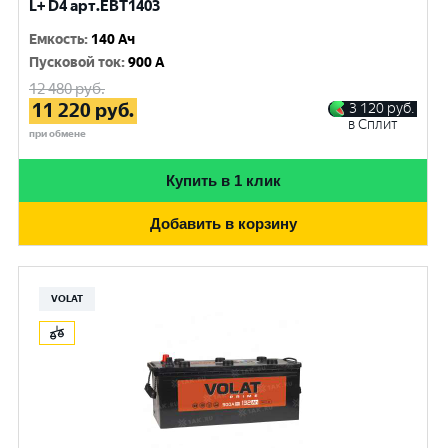
L+ D4 арт.EBT1403
Емкость
:
140 Ач
Пусковой ток
:
900 A
12 480
руб.
11 220
руб.
3 120
руб.
в Сплит
при обмене
Купить в 1 клик
Добавить в корзину
VOLAT