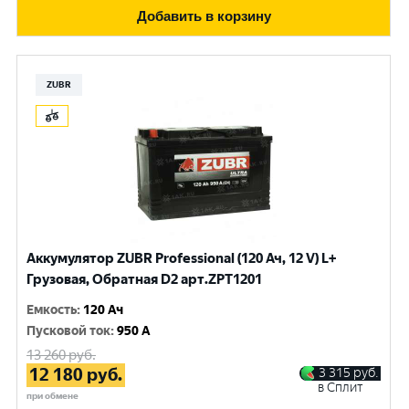
Добавить в корзину
ZUBR
Аккумулятор ZUBR Professional (120 Ач, 12 V) L+
Грузовая, Обратная D2 арт.ZPT1201
Емкость
:
120 Ач
Пусковой ток
:
950 A
13 260
руб.
12 180
руб.
3 315
руб.
в Сплит
при обмене