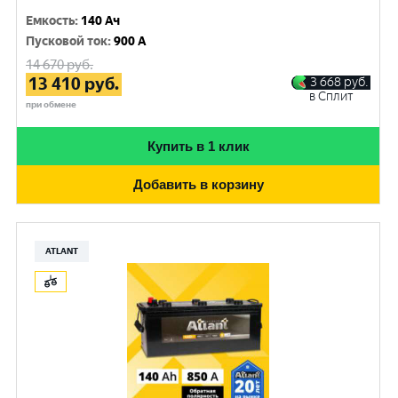
Емкость
:
140 Ач
Пусковой ток
:
900 A
14 670
руб.
13 410
руб.
3 668
руб.
в Сплит
при обмене
Купить в 1 клик
Добавить в корзину
ATLANT