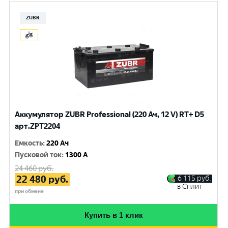
ZUBR
Аккумулятор ZUBR Professional (220 Ач, 12 V) RT+ D5
арт.ZPT2204
Емкость
:
220 Ач
Пусковой ток
:
1300 A
24 460
руб.
22 480
руб.
6 115
руб.
в Сплит
при обмене
Купить в 1 клик