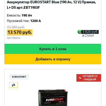
Аккумулятор EUROSTART Blue (190 Ач, 12 V) Прямая,
L+ D5 арт.EBT1903F
Емкость
:
190 Ач
Пусковой ток
:
1200 A
15 280
руб.
13 570
руб.
3 820
руб.
в Сплит
при обмене
Купить в 1 клик
Добавить в корзину
СЕГОДНЯ СО
EUROSTART
СКИДКОЙ