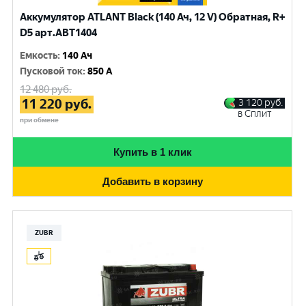
Аккумулятор ATLANT Black (140 Ач, 12 V) Обратная, R+
D5 арт.ABT1404
Емкость
:
140 Ач
Пусковой ток
:
850 A
12 480
руб.
11 220
руб.
3 120
руб.
в Сплит
при обмене
Купить в 1 клик
Добавить в корзину
ZUBR