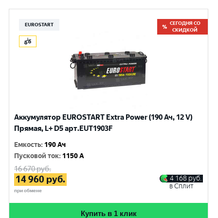
СЕГОДНЯ СО
EUROSTART
СКИДКОЙ
Аккумулятор EUROSTART Extra Power (190 Ач, 12 V)
Прямая, L+ D5 арт.EUT1903F
Емкость
:
190 Ач
Пусковой ток
:
1150 A
16 670
руб.
14 960
руб.
4 168
руб.
в Сплит
при обмене
Купить в 1 клик