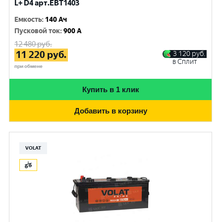
L+ D4 арт.EBT1403
Емкость
:
140 Ач
Пусковой ток
:
900 A
12 480
руб.
11 220
руб.
3 120
руб.
в Сплит
при обмене
Купить в 1 клик
Добавить в корзину
VOLAT