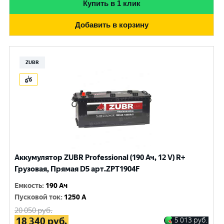
Купить в 1 клик
Добавить в корзину
ZUBR
Аккумулятор ZUBR Professional (190 Ач, 12 V) R+
Грузовая, Прямая D5 арт.ZPT1904F
Емкость
:
190 Ач
Пусковой ток
:
1250 A
20 050
руб.
18 340
руб.
5 013
руб.