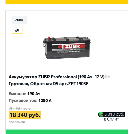
ZUBR
Аккумулятор ZUBR Professional (190 Ач, 12 V) L+
Грузовая, Обратная D5 арт.ZPT1903F
Емкость
:
190 Ач
Пусковой ток
:
1250 A
20 050
руб.
18 340
руб.
5 013
руб.
в Сплит
при обмене