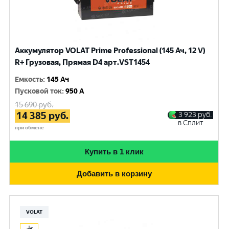
Аккумулятор VOLAT Prime Professional (145 Ач, 12 V)
R+ Грузовая, Прямая D4 арт.VST1454
Емкость
:
145 Ач
Пусковой ток
:
950 A
15 690
руб.
14 385
руб.
3 923
руб.
в Сплит
при обмене
Купить в 1 клик
Добавить в корзину
VOLAT