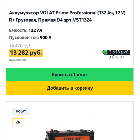
Аккумулятор VOLAT Prime Professional (132 Ач, 12 V)
R+ Грузовая, Прямая D4 арт.VST1324
Емкость
:
132 Ач
Пусковой ток
:
900 A
14 470
руб.
13 282
руб.
3 618
руб.
в Сплит
при обмене
Купить в 1 клик
Добавить в корзину
VOLAT