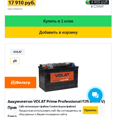
17 910
руб.
4 905
руб.
в Сплит
при обмене
Купить в 1 клик
Добавить в корзину
VOLAT
Фильтр
Аккумулятор VOLAT Prime Professional (125 Ач, 12 V)
Сайт использует файлы Cookie (куки-файлы)
Прямая, L+ D2 арт.VST1251
Принять
Продолжая использовать сайт Вы соглашаетесь на
сбор данных о Вашем посещении сайта.
Емкость
:
125 Ач