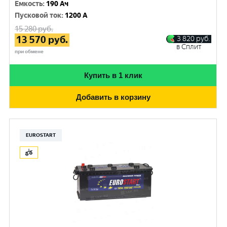
Емкость
:
190 Ач
Пусковой ток
:
1200 A
15 280
руб.
13 570
руб.
3 820
руб.
в Сплит
при обмене
Купить в 1 клик
Добавить в корзину
EUROSTART