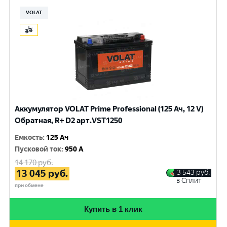
VOLAT
Аккумулятор VOLAT Prime Professional (125 Ач, 12 V)
Обратная, R+ D2 арт.VST1250
Емкость
:
125 Ач
Пусковой ток
:
950 A
14 170
руб.
13 045
руб.
3 543
руб.
в Сплит
при обмене
Купить в 1 клик