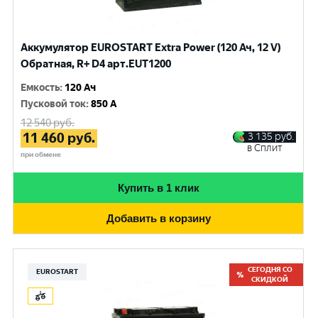
Аккумулятор EUROSTART Extra Power (120 Ач, 12 V)
Обратная, R+ D4 арт.EUT1200
Емкость
:
120 Ач
Пусковой ток
:
850 A
12 540
руб.
11 460
руб.
3 135
руб.
в Сплит
при обмене
Купить в 1 клик
Добавить в корзину
СЕГОДНЯ СО
EUROSTART
СКИДКОЙ