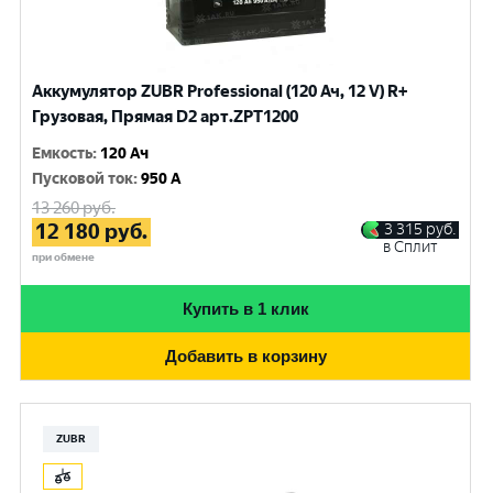
Аккумулятор ZUBR Professional (120 Ач, 12 V) R+
Грузовая, Прямая D2 арт.ZPT1200
Емкость
:
120 Ач
Пусковой ток
:
950 A
13 260
руб.
12 180
руб.
3 315
руб.
в Сплит
при обмене
Купить в 1 клик
Добавить в корзину
ZUBR