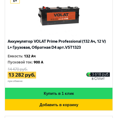
Аккумулятор VOLAT Prime Professional (132 Ач, 12 V)
L+ Грузовая, Обратная D4 арт.VST1323
Емкость
:
132 Ач
Пусковой ток
:
900 A
14 470
руб.
13 282
руб.
3 618
руб.
в Сплит
при обмене
Купить в 1 клик
Добавить в корзину