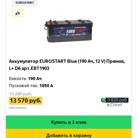
EUROSTART
Аккумулятор EUROSTART Blue (190 Ач, 12 V) Прямая,
L+ D6 арт.EBT1903
Емкость
:
190 Ач
Пусковой ток
:
1050 A
15 280
руб.
13 570
руб.
3 820
руб.
в Сплит
при обмене
Купить в 1 клик
Добавить в корзину