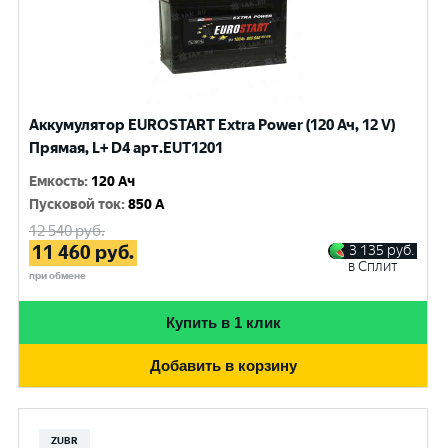
Аккумулятор EUROSTART Extra Power (120 Ач, 12 V)
Прямая, L+ D4 арт.EUT1201
Емкость
:
120 Ач
Пусковой ток
:
850 A
12 540
руб.
11 460
руб.
3 135
руб.
в Сплит
при обмене
Купить в 1 клик
Добавить в корзину
ZUBR