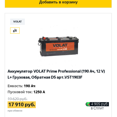
Добавить в корзину
VOLAT
Аккумулятор VOLAT Prime Professional (190 Ач, 12 V)
L+ Грузовая, Обратная D5 арт.VST1903F
Емкость
:
190 Ач
Пусковой ток
:
1250 A
19 620
руб.
17 910
руб.
4 905
руб.
в Сплит
при обмене