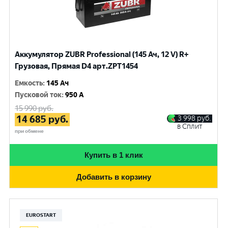
Аккумулятор ZUBR Professional (145 Ач, 12 V) R+
Грузовая, Прямая D4 арт.ZPT1454
Емкость
:
145 Ач
Пусковой ток
:
950 A
15 990
руб.
14 685
руб.
3 998
руб.
в Сплит
при обмене
Купить в 1 клик
Добавить в корзину
EUROSTART