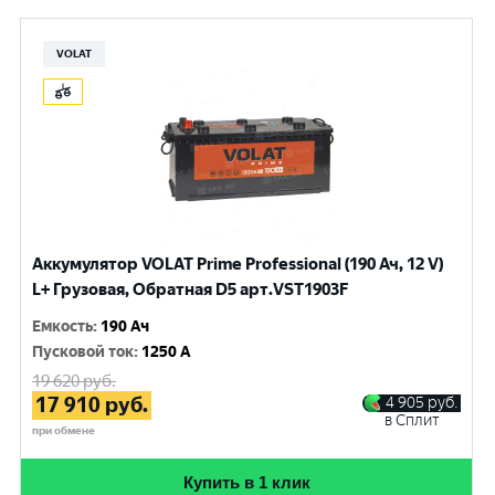
VOLAT
Аккумулятор VOLAT Prime Professional (190 Ач, 12 V)
L+ Грузовая, Обратная D5 арт.VST1903F
Емкость
:
190 Ач
Пусковой ток
:
1250 A
19 620
руб.
17 910
руб.
4 905
руб.
в Сплит
при обмене
Купить в 1 клик