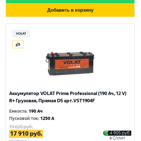
Добавить в корзину
VOLAT
Аккумулятор VOLAT Prime Professional (190 Ач, 12 V)
R+ Грузовая, Прямая D5 арт.VST1904F
Емкость
:
190 Ач
Пусковой ток
:
1250 A
19 620
руб.
17 910
руб.
4 905
руб.
в Сплит
при обмене