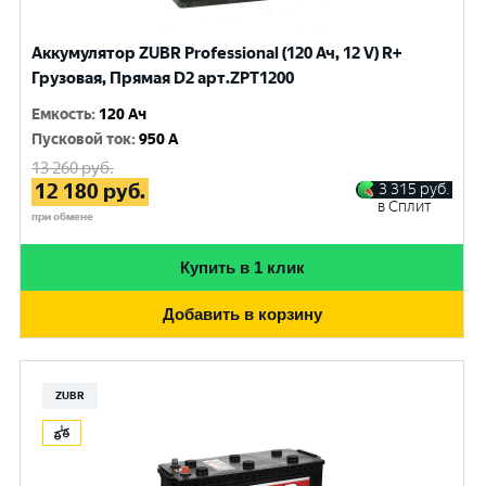
Аккумулятор ZUBR Professional (120 Ач, 12 V) R+
Грузовая, Прямая D2 арт.ZPT1200
Емкость
:
120 Ач
Пусковой ток
:
950 A
13 260
руб.
12 180
руб.
3 315
руб.
в Сплит
при обмене
Купить в 1 клик
Добавить в корзину
ZUBR