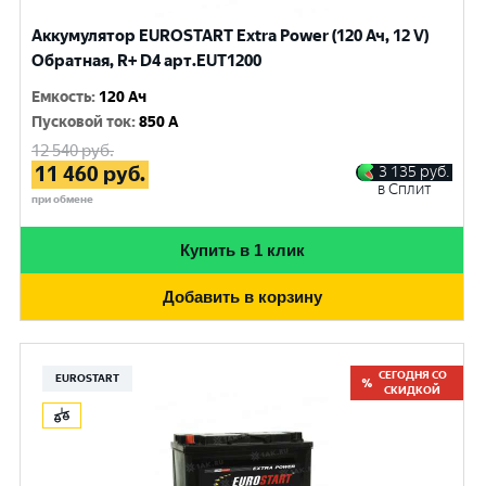
Аккумулятор EUROSTART Extra Power (120 Ач, 12 V)
Обратная, R+ D4 арт.EUT1200
Емкость
:
120 Ач
Пусковой ток
:
850 A
12 540
руб.
11 460
руб.
3 135
руб.
в Сплит
при обмене
Купить в 1 клик
Добавить в корзину
СЕГОДНЯ СО
EUROSTART
СКИДКОЙ