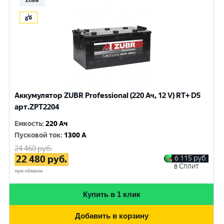
ZUBR
Аккумулятор ZUBR Professional (220 Ач, 12 V) RT+ D5
арт.ZPT2204
Емкость
:
220 Ач
Пусковой ток
:
1300 A
24 460
руб.
22 480
руб.
6 115
руб.
в Сплит
при обмене
Купить в 1 клик
Добавить в корзину