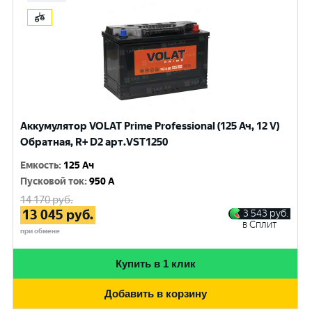
Аккумулятор VOLAT Prime Professional (125 Ач, 12 V)
Обратная, R+ D2 арт.VST1250
Емкость
:
125 Ач
Пусковой ток
:
950 A
14 170
руб.
13 045
руб.
3 543
руб.
в Сплит
при обмене
Купить в 1 клик
Добавить в корзину