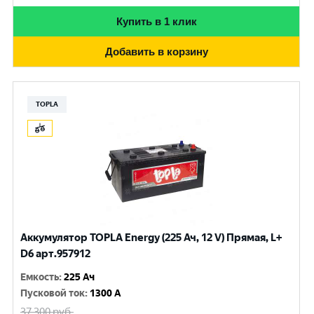
Купить в 1 клик
Добавить в корзину
TOPLA
Аккумулятор TOPLA Energy (225 Ач, 12 V) Прямая, L+
D6 арт.957912
Емкость
:
225 Ач
Пусковой ток
:
1300 A
37 300
руб.