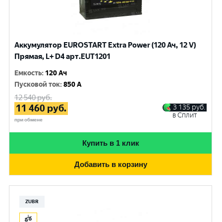
Аккумулятор EUROSTART Extra Power (120 Ач, 12 V)
Прямая, L+ D4 арт.EUT1201
Емкость
:
120 Ач
Пусковой ток
:
850 A
12 540
руб.
11 460
руб.
3 135
руб.
в Сплит
при обмене
Купить в 1 клик
Добавить в корзину
ZUBR