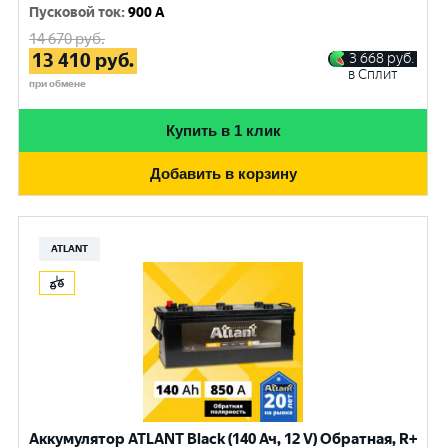
Пусковой ток
:
900 A
14 670
руб.
13 410
руб.
3 668
руб.
в Сплит
при обмене
Купить в 1 клик
Добавить в корзину
ATLANT
Аккумулятор ATLANT Black (140 Ач, 12 V) Обратная, R+