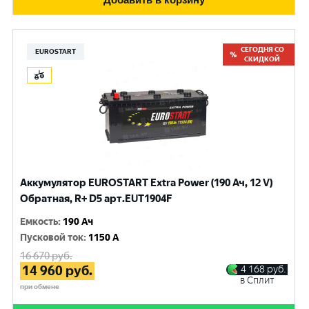
СЕГОДНЯ СО
EUROSTART
СКИДКОЙ
Аккумулятор EUROSTART Extra Power (190 Ач, 12 V)
Обратная, R+ D5 арт.EUT1904F
Емкость
:
190 Ач
Пусковой ток
:
1150 A
16 670
руб.
14 960
руб.
4 168
руб.
в Сплит
при обмене