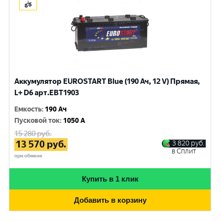
Аккумулятор EUROSTART Blue (190 Ач, 12 V) Прямая,
L+ D6 арт.EBT1903
Емкость
:
190 Ач
Пусковой ток
:
1050 A
15 280
руб.
13 570
руб.
3 820
руб.
в Сплит
при обмене
Купить в 1 клик
Добавить в корзину