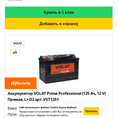
Купить в 1 клик
Добавить в корзину
VOLAT
Фильтр
Аккумулятор VOLAT Prime Professional (125 Ач, 12 V)
Прямая, L+ D2 арт.VST1251
Сайт использует файлы Cookie (куки-файлы)
Емкость
:
125 Ач
Принять
Продолжая использовать сайт Вы соглашаетесь на
Пусковой ток
:
950 A
сбор данных о Вашем посещении сайта.