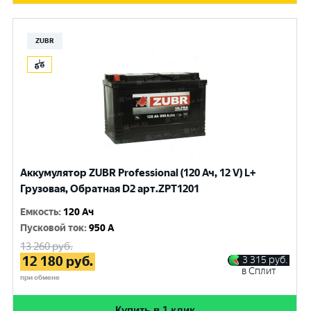
ZUBR
Аккумулятор ZUBR Professional (120 Ач, 12 V) L+
Грузовая, Обратная D2 арт.ZPT1201
Емкость
:
120 Ач
Пусковой ток
:
950 A
13 260
руб.
12 180
руб.
3 315
руб.
в Сплит
при обмене
Купить в 1 клик