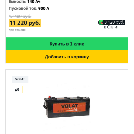
Емкость
:
140 Ач
Пусковой ток
:
900 A
12 480
руб.
11 220
руб.
3 120
руб.
в Сплит
при обмене
Купить в 1 клик
Добавить в корзину
VOLAT