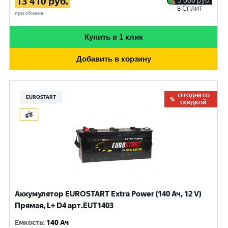
13 410
руб.
3 668
руб.
в Сплит
при обмене
Купить в 1 клик
Добавить в корзину
СЕГОДНЯ СО
EUROSTART
СКИДКОЙ
Аккумулятор EUROSTART Extra Power (140 Ач, 12 V)
Прямая, L+ D4 арт.EUT1403
Емкость
:
140 Ач