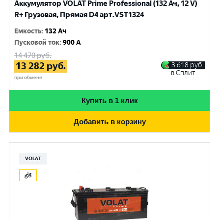
Аккумулятор VOLAT Prime Professional (132 Ач, 12 V)
R+ Грузовая, Прямая D4 арт.VST1324
Емкость
:
132 Ач
Пусковой ток
:
900 A
14 470
руб.
13 282
руб.
3 618
руб.
в Сплит
при обмене
Купить в 1 клик
Добавить в корзину
VOLAT