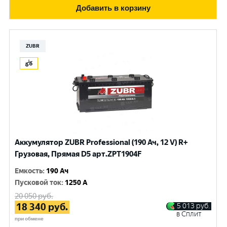
Добавить в корзину
ZUBR
Аккумулятор ZUBR Professional (190 Ач, 12 V) R+
Грузовая, Прямая D5 арт.ZPT1904F
Емкость
:
190 Ач
Пусковой ток
:
1250 A
20 050
руб.
18 340
руб.
5 013
руб.
в Сплит
при обмене