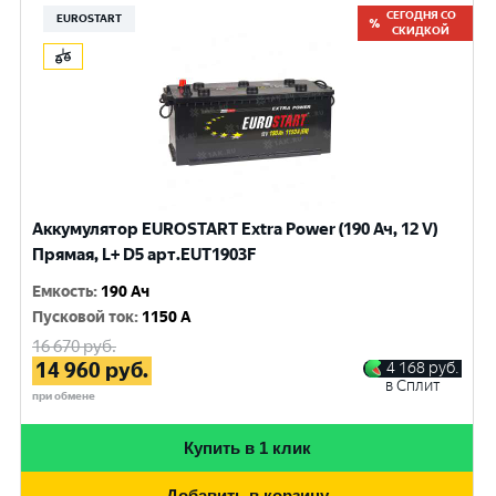
СЕГОДНЯ СО
EUROSTART
СКИДКОЙ
Аккумулятор EUROSTART Extra Power (190 Ач, 12 V)
Прямая, L+ D5 арт.EUT1903F
Емкость
:
190 Ач
Пусковой ток
:
1150 A
16 670
руб.
14 960
руб.
4 168
руб.
в Сплит
при обмене
Купить в 1 клик
Добавить в корзину