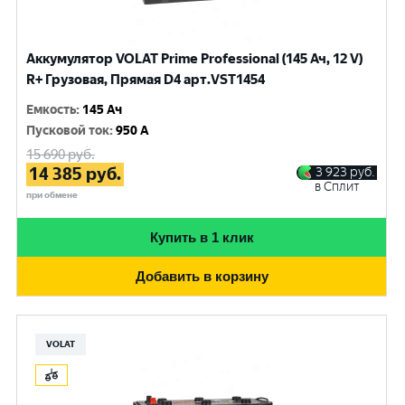
Аккумулятор VOLAT Prime Professional (145 Ач, 12 V)
R+ Грузовая, Прямая D4 арт.VST1454
Емкость
:
145 Ач
Пусковой ток
:
950 A
15 690
руб.
14 385
руб.
3 923
руб.
в Сплит
при обмене
Купить в 1 клик
Добавить в корзину
VOLAT