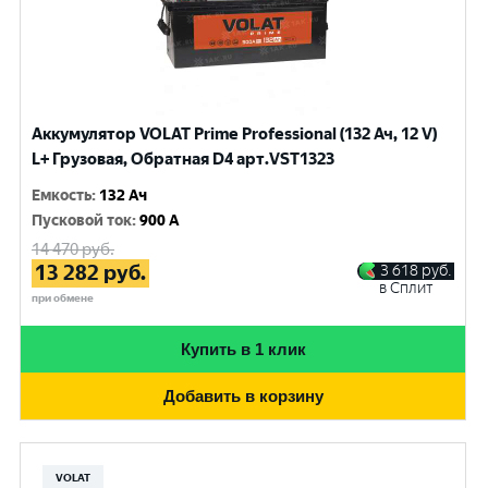
Аккумулятор VOLAT Prime Professional (132 Ач, 12 V)
L+ Грузовая, Обратная D4 арт.VST1323
Емкость
:
132 Ач
Пусковой ток
:
900 A
14 470
руб.
13 282
руб.
3 618
руб.
в Сплит
при обмене
Купить в 1 клик
Добавить в корзину
VOLAT