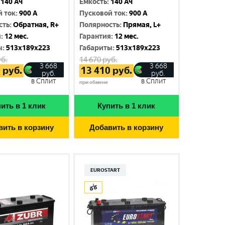
140 Ач
Емкость
:
140 Ач
й ток
:
900 A
Пусковой ток
:
900 A
сть
:
Обратная, R+
Полярность
:
Прямая, L+
я
:
12 мес.
Гарантия
:
12 мес.
ы
:
513x189x223
Габариты
:
513x189x223
б.
14 670
руб.
3 668
3 668
0
руб.
13 410
руб.
руб.
руб.
в Сплит
в Сплит
при обмене
ить в 1 клик
Купить в 1 клик
вить в корзину
Добавить в корзину
EUROSTART