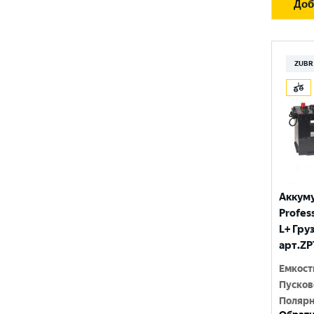
Доб
ZUBR
Аккум
Profess
L+ Гру
арт.ZP
Емкост
Пусков
Полярн