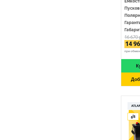
Емкост
SOLITE
Пусков
1450 A
Полярн
TUDOR
1500 A
Гарант
Габари
TUNGSTONE
1550 A
16 670
14 9
URSA
при обме
VAIPER
К
VEKTOR
Доб
VOLTRON
VST
АТАКА
ATLA
ЗАПУСК
ПУЛЬС