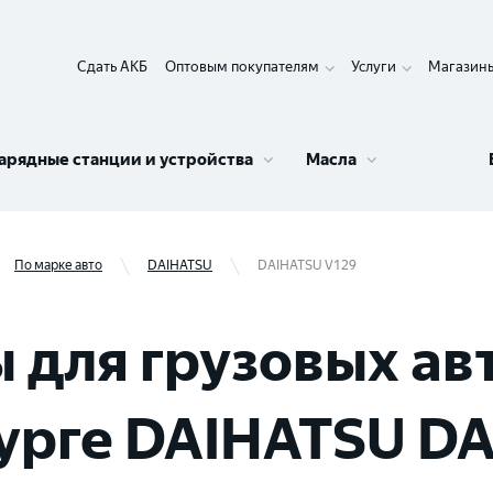
Сдать АКБ
Оптовым покупателям
Услуги
Магазин
арядные станции и устройства
Масла
По марке авто
DAIHATSU
DAIHATSU V129
 для грузовых ав
урге DAIHATSU D