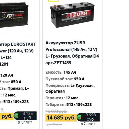
Аккумулятор ZUBR
лятор EUROSTART
Professional (145 Ач, 12 V)
wer (120 Ач, 12 V)
L+ Грузовая, Обратная D4
 L+ D4
арт.ZPT1453
1201
Емкость
:
145 Ач
120 Ач
Пусковой ток
:
950 A
й ток
:
850 A
Полярность
:
L+ Грузовая,
сть
:
Прямая, L+
Обратная
я
:
12 мес.
Гарантия
:
12 мес.
ы
:
513x189x223
Габариты
:
513x189x223
б.
15 990
руб.
3 135
3 998
0
руб.
14 685
руб.
руб.
руб.
в Сплит
в Сплит
при обмене