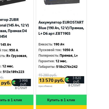
ятор ZUBR
Аккумулятор EUROSTART
nal (145 Ач, 12 V)
Blue (190 Ач, 12 V) Прямая,
овая, Прямая D4
L+ D6 арт.EBT1903
1454
Емкость
:
190 Ач
145 Ач
Пусковой ток
:
1050 A
й ток
:
950 A
Полярность
:
Прямая, L+
сть
:
R+ Грузовая,
Гарантия
:
12 мес.
я
:
12 мес.
Габариты
:
518x276x242
ы
:
513x189x223
15 280
руб.
б.
3 820
13 570
руб.
3 998
руб.
5
руб.
руб.
в Сплит
при обмене
в Сплит
ить в 1 клик
Купить в 1 клик