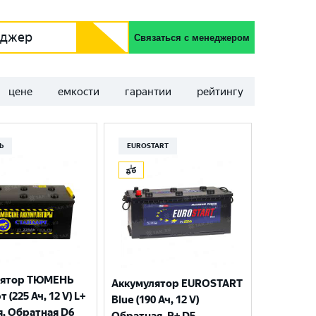
еджер
Связаться с менеджером
цене
емкости
гарантии
рейтингу
Ь
EUROSTART
лятор ТЮМЕНЬ
Аккумулятор EUROSTART
 (225 Ач, 12 V) L+
Blue (190 Ач, 12 V)
я, Обратная D6