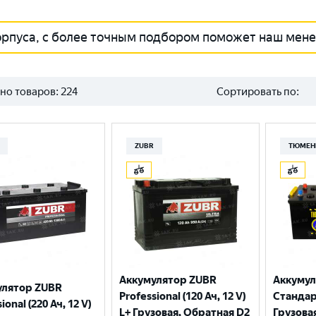
орпуса, с более точным подбором поможет наш мен
но товаров:
224
Сортировать по:
ZUBR
ТЮМЕН
Аккумулятор ZUBR
Аккуму
улятор ZUBR
Professional (120 Ач, 12 V)
Стандарт
ional (220 Ач, 12 V)
L+ Грузовая, Обратная D2
Грузова