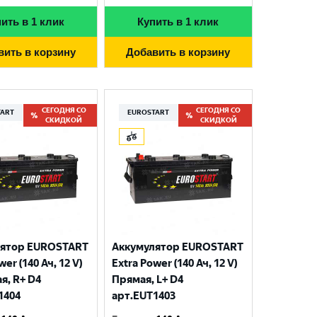
ить в 1 клик
Купить в 1 клик
вить в корзину
Добавить в корзину
СЕГОДНЯ СО
СЕГОДНЯ СО
TART
EUROSTART
СКИДКОЙ
СКИДКОЙ
лятор EUROSTART
Аккумулятор EUROSTART
wer (140 Ач, 12 V)
Extra Power (140 Ач, 12 V)
я, R+ D4
Прямая, L+ D4
1404
арт.EUT1403