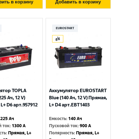
вить в корзину
Добавить в корзину
EUROSTART
ятор TOPLA
Аккумулятор EUROSTART
225 Ач, 12 V)
Blue (140 Ач, 12 V) Прямая,
L+ D6 арт.957912
L+ D4 арт.EBT1403
225 Ач
Емкость
:
140 Ач
й ток
:
1300 A
Пусковой ток
:
900 A
сть
:
Прямая, L+
Полярность
:
Прямая, L+