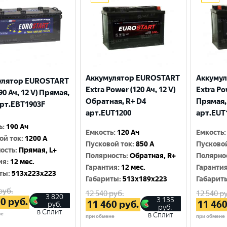
Аккумулятор EUROSTART
Аккуму
улятор EUROSTART
Extra Power (120 Ач, 12 V)
Extra Po
90 Ач, 12 V) Прямая,
Обратная, R+ D4
Прямая,
арт.EBT1903F
арт.EUT1200
арт.EUT
ь
:
190 Ач
Емкость
:
120 Ач
Емкость
:
ой ток
:
1200 A
Пусковой ток
:
850 A
Пусково
ость
:
Прямая, L+
Полярность
:
Обратная, R+
Полярно
ия
:
12 мес.
Гарантия
:
12 мес.
Гаранти
ты
:
513x223x223
Габариты
:
513x189x223
Габарит
руб.
12 540
руб.
12 540
ру
3 820
3 135
70
руб.
11 460
руб.
11 46
руб.
руб.
в Сплит
не
в Сплит
при обмене
при обмене