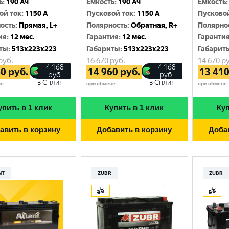
ь
:
190 Ач
Емкость
:
190 Ач
Емкость
:
Москва
ой ток
:
1150 A
Пусковой ток
:
1150 A
Пусково
ость
:
Прямая, L+
Полярность
:
Обратная, R+
Полярно
ия
:
12 мес.
Гарантия
:
12 мес.
Гаранти
ты
:
513x223x223
Габариты
:
513x223x223
Габарит
руб.
16 670
руб.
14 670
ру
4 168
4 168
60
руб.
14 960
руб.
13 41
руб.
руб.
в Сплит
в Сплит
не
при обмене
при обмене
упить в 1 клик
Купить в 1 клик
Куп
авить в корзину
Добавить в корзину
Доба
NT
ZUBR
ZUBR