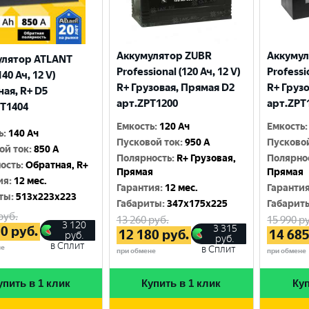
Аккумулятор ZUBR
Аккумул
улятор ATLANT
Professional (120 Ач, 12 V)
Professio
140 Ач, 12 V)
R+ Грузовая, Прямая D2
R+ Груз
ая, R+ D5
арт.ZPT1200
арт.ZPT
T1404
Емкость
:
120 Ач
Емкость
:
ь
:
140 Ач
Пусковой ток
:
950 A
Пусково
ой ток
:
850 A
Полярность
:
R+ Грузовая,
Полярно
ость
:
Обратная, R+
Прямая
Прямая
ия
:
12 мес.
Гарантия
:
12 мес.
Гаранти
ты
:
513x223x223
Габариты
:
347x175x225
Габарит
руб.
13 260
руб.
15 990
ру
3 120
3 315
20
руб.
12 180
руб.
14 68
руб.
руб.
в Сплит
не
в Сплит
при обмене
при обмене
упить в 1 клик
Купить в 1 клик
Куп