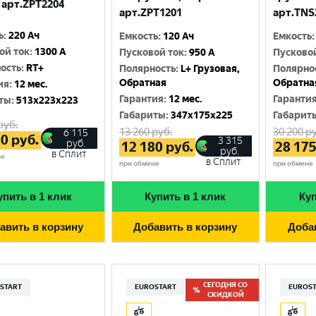
 арт.ZPT2204
арт.ZPT1201
арт.TNS
ь
:
220 Ач
Емкость
:
120 Ач
Емкость
:
ой ток
:
1300 A
Пусковой ток
:
950 A
Пусково
ость
:
RT+
Полярность
:
L+ Грузовая,
Полярно
Обратная
Обратна
ия
:
12 мес.
Гарантия
:
12 мес.
Гаранти
ты
:
513x223x223
Габариты
:
347x175x225
Габарит
руб.
13 260
руб.
30 200
ру
6 115
80
руб.
3 315
руб.
12 180
руб.
28 17
руб.
в Сплит
не
в Сплит
при обмене
при обмене
упить в 1 клик
Купить в 1 клик
Куп
авить в корзину
Добавить в корзину
Доба
СЕГОДНЯ СО
START
EUROSTART
EUROS
СКИДКОЙ