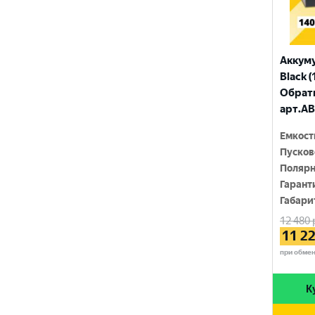
ТЮМЕНЬ
Аккум
Black (
Обратн
арт.AB
Емкост
Пусков
Полярн
Гарант
Габари
12 480
11 2
при обме
К