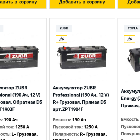
авить в корзину
Добавить в корзину
Доба
ZUBR
TOPLA
улятор ZUBR
Аккумулятор ZUBR
Аккумул
ional (190 Ач, 12 V)
Professional (190 Ач, 12 V)
Energy (
зовая, Обратная D5
R+ Грузовая, Прямая D5
Прямая, 
T1903F
арт.ZPT1904F
Емкость
:
ь
:
190 Ач
Емкость
:
190 Ач
Пусково
ой ток
:
1250 A
Пусковой ток
:
1250 A
Полярно
ость
:
L+ Грузовая,
Полярность
:
R+ Грузовая,