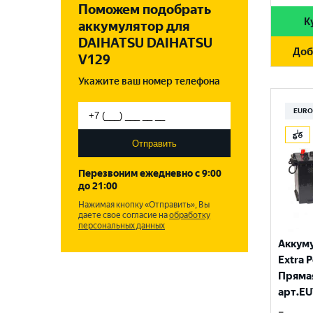
BUSHIDO
F51
Поможем подобрать
1000 A
РОССИЯ
215 Ач
К
аккумулятор для
DUO POWER
1050 A
DAIHATSU DAIHATSU
СЕРБИЯ
220 Ач
Доб
ENERGIZER
V129
1100 A
СЛОВЕНИЯ
225 Ач
Укажите ваш номер телефона
FLAGMAN
1150 A
ТУРЦИЯ
FORA-S
EURO
1200 A
ЧЕХИЯ
FORSE
Отправить
1250 A
FUJISAN
1300 A
Перезвоним ежедневно с 9:00
до 21:00
GIVER
1320 A
Нажимая кнопку «Отправить», Вы
даете свое согласие на
обработку
MUTLU
персональных данных
1350 A
Аккум
MYWAY
1370 A
Extra P
RIDER
Прямая
1400 A
арт.EU
SMART ELEMENT
1420 A