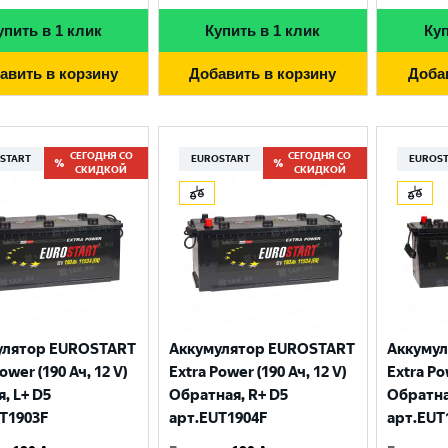
упить в 1 клик
Купить в 1 клик
Куп
авить в корзину
Добавить в корзину
Доба
СЕГОДНЯ СО
СЕГОДНЯ СО
START
EUROSTART
EUROS
СКИДКОЙ
СКИДКОЙ
Выберите ваш город
улятор EUROSTART
Аккумулятор EUROSTART
Аккуму
ower (190 Ач, 12 V)
Extra Power (190 Ач, 12 V)
Extra Po
Великий Новгород
Санкт-Петербург
, L+ D5
Обратная, R+ D5
Обратна
T1903F
арт.EUT1904F
арт.EUT
Гатчина
Смоленск