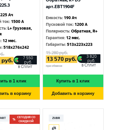
Обратная, R+ D5
225.3
арт.EBT1904F
225 Ач
Емкость
:
190 Ач
й ток
:
1500 A
Пусковой ток
:
1200 A
сть
:
L+ Грузовая,
Полярность
:
Обратная, R+
я
Гарантия
:
12 мес.
я
:
12 мес.
Габариты
:
513x223x223
ы
:
518x276x242
15 280
руб.
б.
3 820
7 550
13 570
руб.
5
руб.
руб.
руб.
в Сплит
при обмене
в Сплит
ить в 1 клик
Купить в 1 клик
вить в корзину
Добавить в корзину
СЕГОДНЯ СО
TART
ZUBR
СКИДКОЙ