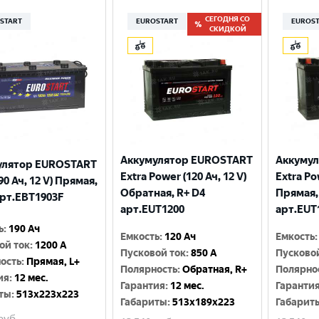
СЕГОДНЯ СО
START
EUROSTART
EUROS
СКИДКОЙ
Аккумулятор EUROSTART
Аккуму
улятор EUROSTART
Extra Power (120 Ач, 12 V)
Extra Po
90 Ач, 12 V) Прямая,
Обратная, R+ D4
Прямая,
арт.EBT1903F
арт.EUT1200
арт.EUT
ь
:
190 Ач
Емкость
:
120 Ач
Емкость
:
ой ток
:
1200 A
Пусковой ток
:
850 A
Пусково
ость
:
Прямая, L+
Полярность
:
Обратная, R+
Полярно
ия
:
12 мес.
Гарантия
:
12 мес.
Гаранти
ты
:
513x223x223
Габариты
:
513x189x223
Габарит
руб.