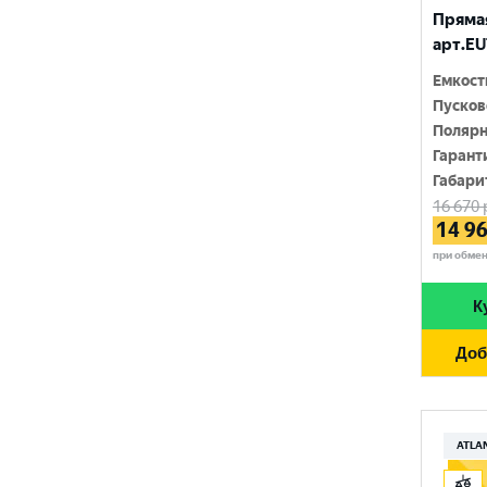
RIDER
Прямая
1400 A
арт.EU
SMART ELEMENT
1420 A
Емкост
SOLITE
Пусков
1450 A
Полярн
TUDOR
1500 A
Гарант
Габари
TUNGSTONE
1550 A
16 670
14 9
URSA
при обме
VAIPER
К
VEKTOR
Доб
VOLTRON
VST
АТАКА
ATLA
ЗАПУСК