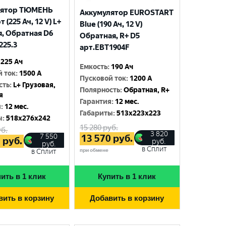
лятор ТЮМЕНЬ
Аккумулятор EUROSTART
 (225 Ач, 12 V) L+
Blue (190 Ач, 12 V)
я, Обратная D6
Обратная, R+ D5
225.3
арт.EBT1904F
225 Ач
Емкость
:
190 Ач
й ток
:
1500 A
Пусковой ток
:
1200 A
сть
:
L+ Грузовая,
Полярность
:
Обратная, R+
я
Гарантия
:
12 мес.
я
:
12 мес.
Габариты
:
513x223x223
ы
:
518x276x242
15 280
руб.
б.
3 820
7 550
13 570
руб.
5
руб.
руб.
руб.
в Сплит
при обмене
в Сплит
ить в 1 клик
Купить в 1 клик
вить в корзину
Добавить в корзину