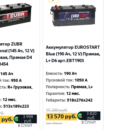
ятор ZUBR
Аккумулятор EUROSTART
nal (145 Ач, 12 V)
Blue (190 Ач, 12 V) Прямая,
овая, Прямая D4
L+ D6 арт.EBT1903
1454
Емкость
:
190 Ач
145 Ач
Пусковой ток
:
1050 A
й ток
:
950 A
Полярность
:
Прямая, L+
сть
:
R+ Грузовая,
Гарантия
:
12 мес.
я
:
12 мес.
Габариты
:
518x276x242
ы
:
513x189x223
15 280
руб.
б.
3 820
13 570
руб.
3 998
руб.
5
руб.
руб.
в Сплит
при обмене
в Сплит