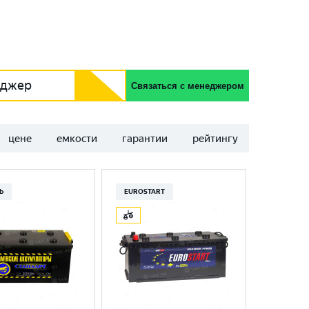
еджер
Связаться с менеджером
цене
емкости
гарантии
рейтингу
Ь
EUROSTART