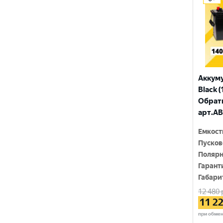
ПУЛЬС
ТЮМЕНЬ
Аккум
Black (
Обратн
арт.AB
Емкост
Пусков
Полярн
Гарант
Габари
12 480
11 2
при обме