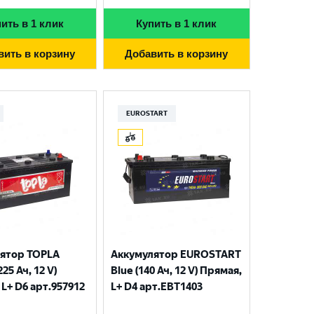
ить в 1 клик
Купить в 1 клик
вить в корзину
Добавить в корзину
EUROSTART
ятор TOPLA
Аккумулятор EUROSTART
225 Ач, 12 V)
Blue (140 Ач, 12 V) Прямая,
L+ D6 арт.957912
L+ D4 арт.EBT1403