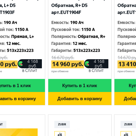
Москва
, L+ D5
Обратная, R+ D5
Обратна
T1903F
арт.EUT1904F
арт.EUT
ь
:
190 Ач
Емкость
:
190 Ач
Емкость
:
ой ток
:
1150 A
Пусковой ток
:
1150 A
Пусково
ость
:
Прямая, L+
Полярность
:
Обратная, R+
Полярно
ия
:
12 мес.
Гарантия
:
12 мес.
Гаранти
ты
:
513x223x223
Габариты
:
513x223x223
Габарит
руб.
16 670
руб.
14 670
ру
4 168
4 168
60
руб.
14 960
руб.
13 41
руб.
руб.
в Сплит
в Сплит
не
при обмене
при обмене
упить в 1 клик
Купить в 1 клик
Куп
авить в корзину
Добавить в корзину
Доба
NT
ZUBR
ZUBR