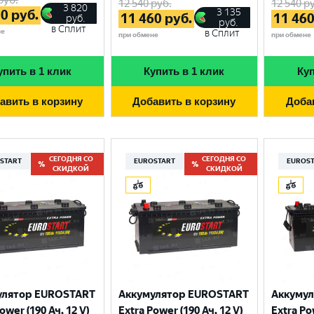
12 540
руб.
12 540
ру
3 820
3 135
70
руб.
11 460
руб.
11 46
руб.
руб.
в Сплит
не
в Сплит
при обмене
при обмене
упить в 1 клик
Купить в 1 клик
Куп
авить в корзину
Добавить в корзину
Доба
СЕГОДНЯ СО
СЕГОДНЯ СО
START
EUROSTART
EUROS
СКИДКОЙ
СКИДКОЙ
Выберите ваш город
Великий Новгород
Санкт-Петербург
улятор EUROSTART
Аккумулятор EUROSTART
Аккуму
Гатчина
Смоленск
ower (190 Ач, 12 V)
Extra Power (190 Ач, 12 V)
Extra Po