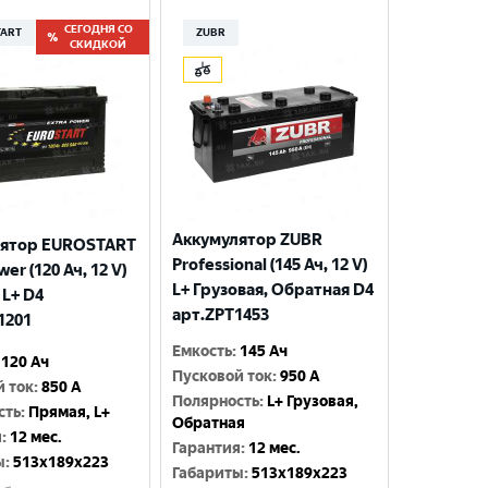
СЕГОДНЯ СО
TART
ZUBR
СКИДКОЙ
Аккумулятор ZUBR
лятор EUROSTART
Professional (145 Ач, 12 V)
wer (120 Ач, 12 V)
L+ Грузовая, Обратная D4
 L+ D4
арт.ZPT1453
1201
Емкость
:
145 Ач
120 Ач
Пусковой ток
:
950 A
й ток
:
850 A
Полярность
:
L+ Грузовая,
сть
:
Прямая, L+
Обратная
я
:
12 мес.
Гарантия
:
12 мес.
ы
:
513x189x223
Габариты
:
513x189x223