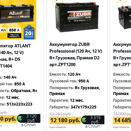
Аккумулятор ZUBR
Аккумул
улятор ATLANT
Professional (120 Ач, 12 V)
Professio
140 Ач, 12 V)
R+ Грузовая, Прямая D2
R+ Груз
ая, R+ D5
арт.ZPT1200
арт.ZPT
T1404
Емкость
:
120 Ач
Емкость
:
ь
:
140 Ач
Пусковой ток
:
950 A
Пусково
ой ток
:
850 A
Полярность
:
R+ Грузовая,
Полярно
ость
:
Обратная, R+
Прямая
Прямая
ия
:
12 мес.
Гарантия
:
12 мес.
Гаранти
ты
:
513x223x223
Габариты
:
347x175x225
Габарит
руб.
13 260
руб.
15 990
ру
3 120
3 315
20
руб.
12 180
руб.
14 68
руб.
руб.
в Сплит
не
в Сплит
при обмене
при обмене