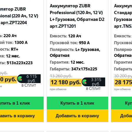
Аккумулятор ZUBR
Аккуму
улятор ZUBR
Professional (120 Ач, 12 V)
Стандарт
ional (220 Ач, 12 V)
L+ Грузовая, Обратная D2
Грузова
 арт.ZPT2204
арт.ZPT1201
арт.TNS
ь
:
220 Ач
Емкость
:
120 Ач
Емкость
:
ой ток
:
1300 A
Пусковой ток
:
950 A
Пусково
ость
:
RT+
Полярность
:
L+ Грузовая,
Полярно
Обратная
Обратна
ия
:
12 мес.
Гарантия
:
12 мес.
Гаранти
ты
:
513x223x223
Габариты
:
347x175x225
Габарит
руб.
13 260
руб.
30 200
ру
6 115
80
руб.
3 315
руб.
12 180
руб.
28 17
руб.
в Сплит
не
в Сплит
при обмене
при обмене
упить в 1 клик
Купить в 1 клик
Куп
авить в корзину
Добавить в корзину
Доба