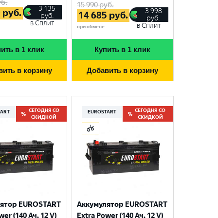
б.
15 990
руб.
3 135
3 998
0
руб.
14 685
руб.
руб.
руб.
в Сплит
в Сплит
при обмене
ить в 1 клик
Купить в 1 клик
вить в корзину
Добавить в корзину
СЕГОДНЯ СО
СЕГОДНЯ СО
TART
EUROSTART
СКИДКОЙ
СКИДКОЙ
лятор EUROSTART
Аккумулятор EUROSTART
wer (140 Ач, 12 V)
Extra Power (140 Ач, 12 V)