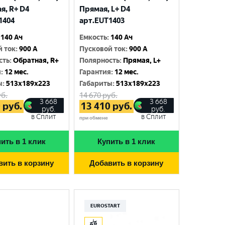
я, R+ D4
Прямая, L+ D4
1404
арт.EUT1403
140 Ач
Емкость
:
140 Ач
й ток
:
900 A
Пусковой ток
:
900 A
сть
:
Обратная, R+
Полярность
:
Прямая, L+
я
:
12 мес.
Гарантия
:
12 мес.
ы
:
513x189x223
Габариты
:
513x189x223
б.
14 670
руб.
3 668
3 668
0
руб.
13 410
руб.
руб.
руб.
в Сплит
в Сплит
при обмене
ить в 1 клик
Купить в 1 клик
вить в корзину
Добавить в корзину
EUROSTART