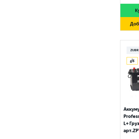
К
Доб
ZUBR
Аккум
Profess
L+ Гру
арт.ZP