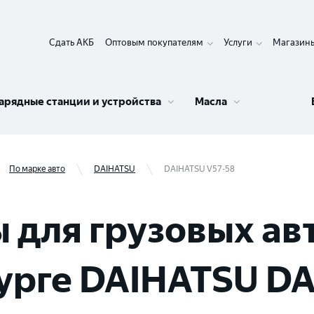
Сдать АКБ
Оптовым покупателям
Услуги
Магазин
арядные станции и устройства
Масла
По марке авто
DAIHATSU
DAIHATSU V57-58
 для грузовых ав
урге DAIHATSU DA