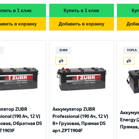
упить в 1 клик
Купить в 1 клик
Куп
авить в корзину
Добавить в корзину
Доба
ZUBR
TOPLA
улятор ZUBR
Аккумулятор ZUBR
Аккумул
ional (190 Ач, 12 V)
Professional (190 Ач, 12 V)
Energy (
зовая, Обратная D5
R+ Грузовая, Прямая D5
Прямая, 
T1903F
арт.ZPT1904F