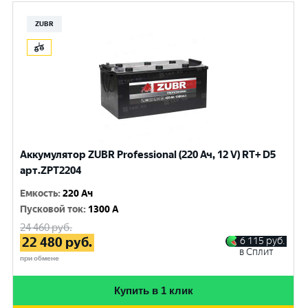
ZUBR
Аккумулятор ZUBR Professional (220 Ач, 12 V) RT+ D5
арт.ZPT2204
Емкость
:
220 Ач
Пусковой ток
:
1300 A
24 460
руб.
22 480
руб.
6 115
руб.
в Сплит
при обмене
Купить в 1 клик