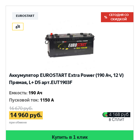
СЕГОДНЯ СО
EUROSTART
СКИДКОЙ
Аккумулятор EUROSTART Extra Power (190 Ач, 12 V)
Прямая, L+ D5 арт.EUT1903F
Емкость
:
190 Ач
Пусковой ток
:
1150 A
16 670
руб.
14 960
руб.
4 168
руб.
в Сплит
при обмене
Купить в 1 клик