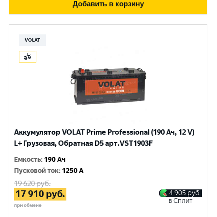
Добавить в корзину
VOLAT
Аккумулятор VOLAT Prime Professional (190 Ач, 12 V)
L+ Грузовая, Обратная D5 арт.VST1903F
Емкость
:
190 Ач
Пусковой ток
:
1250 A
19 620
руб.
17 910
руб.
4 905
руб.
в Сплит
при обмене