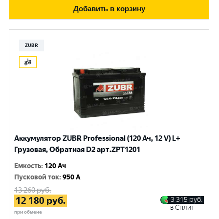
Добавить в корзину
ZUBR
Аккумулятор ZUBR Professional (120 Ач, 12 V) L+
Грузовая, Обратная D2 арт.ZPT1201
Емкость
:
120 Ач
Пусковой ток
:
950 A
13 260
руб.
12 180
руб.
3 315
руб.
в Сплит
при обмене