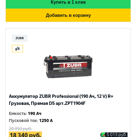
Купить в 1 клик
Добавить в корзину
ZUBR
Аккумулятор ZUBR Professional (190 Ач, 12 V) R+
Грузовая, Прямая D5 арт.ZPT1904F
Емкость
:
190 Ач
Пусковой ток
:
1250 A
20 050
руб.
18 340
руб.
5 013
руб.