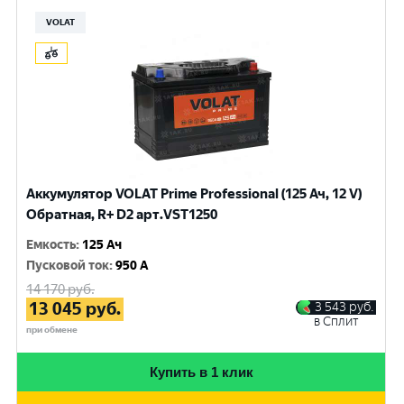
VOLAT
Аккумулятор VOLAT Prime Professional (125 Ач, 12 V)
Обратная, R+ D2 арт.VST1250
Емкость
:
125 Ач
Пусковой ток
:
950 A
14 170
руб.
13 045
руб.
3 543
руб.
в Сплит
при обмене
Купить в 1 клик