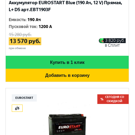
Аккумулятор EUROSTART Blue (190 Ач, 12 V) Прямая,
L+ D5 арт.EBT1903F
Емкость
:
190 Ач
Пусковой ток
:
1200 A
15 280
руб.
13 570
руб.
3 820
руб.
в Сплит
при обмене
Купить в 1 клик
Добавить в корзину
СЕГОДНЯ СО
EUROSTART
СКИДКОЙ