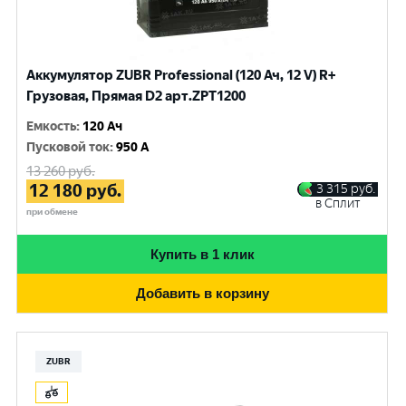
Аккумулятор ZUBR Professional (120 Ач, 12 V) R+
Грузовая, Прямая D2 арт.ZPT1200
Емкость
:
120 Ач
Пусковой ток
:
950 A
13 260
руб.
12 180
руб.
3 315
руб.
в Сплит
при обмене
Купить в 1 клик
Добавить в корзину
ZUBR