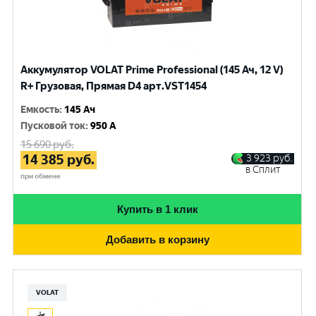
Аккумулятор VOLAT Prime Professional (145 Ач, 12 V)
R+ Грузовая, Прямая D4 арт.VST1454
Емкость
:
145 Ач
Пусковой ток
:
950 A
15 690
руб.
14 385
руб.
3 923
руб.
в Сплит
при обмене
Купить в 1 клик
Добавить в корзину
VOLAT