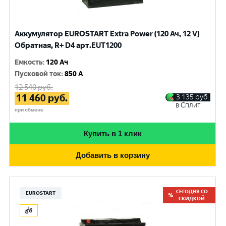
Аккумулятор EUROSTART Extra Power (120 Ач, 12 V)
Обратная, R+ D4 арт.EUT1200
Емкость
:
120 Ач
Пусковой ток
:
850 A
12 540
руб.
11 460
руб.
3 135
руб.
в Сплит
при обмене
Купить в 1 клик
Добавить в корзину
СЕГОДНЯ СО
EUROSTART
СКИДКОЙ