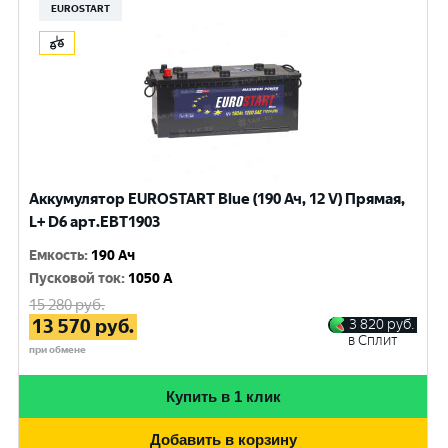
EUROSTART
Аккумулятор EUROSTART Blue (190 Ач, 12 V) Прямая,
L+ D6 арт.EBT1903
Емкость
:
190 Ач
Пусковой ток
:
1050 A
15 280
руб.
13 570
руб.
3 820
руб.
в Сплит
при обмене
Купить в 1 клик
Добавить в корзину