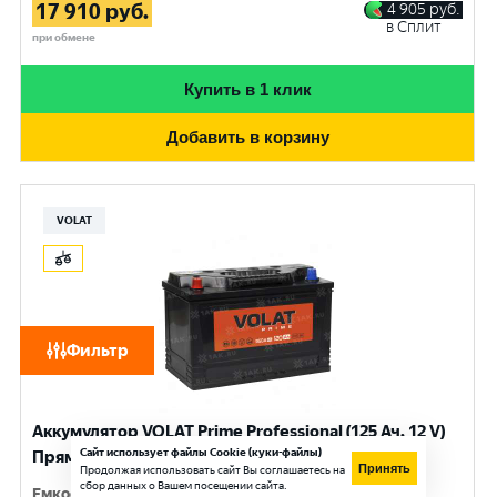
17 910
руб.
4 905
руб.
в Сплит
при обмене
Купить в 1 клик
Добавить в корзину
VOLAT
Фильтр
Аккумулятор VOLAT Prime Professional (125 Ач, 12 V)
Сайт использует файлы Cookie (куки-файлы)
Прямая, L+ D2 арт.VST1251
Принять
Продолжая использовать сайт Вы соглашаетесь на
сбор данных о Вашем посещении сайта.
Емкость
:
125 Ач