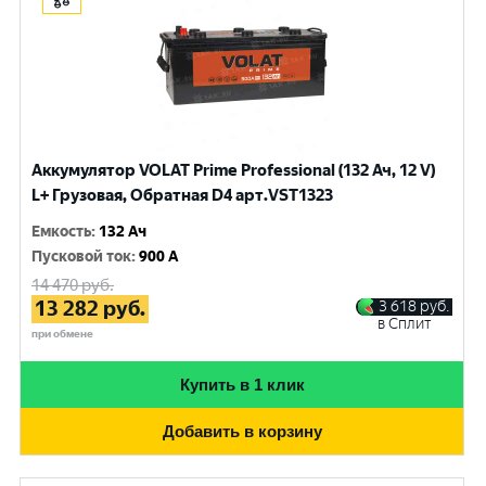
Аккумулятор VOLAT Prime Professional (132 Ач, 12 V)
L+ Грузовая, Обратная D4 арт.VST1323
Емкость
:
132 Ач
Пусковой ток
:
900 A
14 470
руб.
13 282
руб.
3 618
руб.
в Сплит
при обмене
Купить в 1 клик
Добавить в корзину