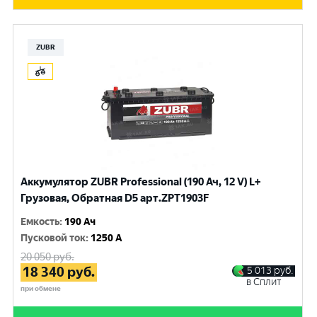
ZUBR
Аккумулятор ZUBR Professional (190 Ач, 12 V) L+
Грузовая, Обратная D5 арт.ZPT1903F
Емкость
:
190 Ач
Пусковой ток
:
1250 A
20 050
руб.
18 340
руб.
5 013
руб.
в Сплит
при обмене