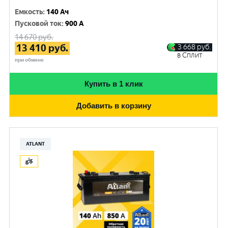
Емкость
:
140 Ач
Пусковой ток
:
900 A
14 670
руб.
13 410
руб.
3 668
руб.
в Сплит
при обмене
Купить в 1 клик
Добавить в корзину
ATLANT