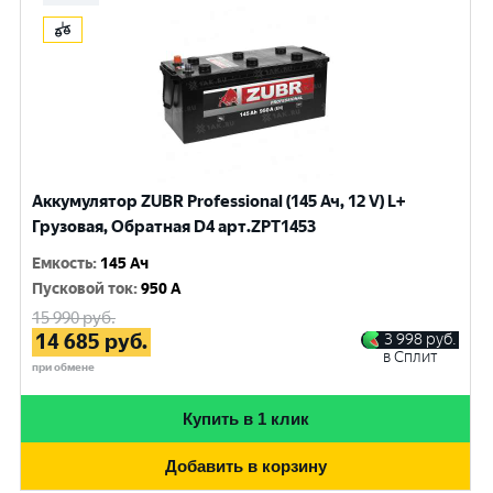
Аккумулятор ZUBR Professional (145 Ач, 12 V) L+
Грузовая, Обратная D4 арт.ZPT1453
Емкость
:
145 Ач
Пусковой ток
:
950 A
15 990
руб.
14 685
руб.
3 998
руб.
в Сплит
при обмене
Купить в 1 клик
Добавить в корзину