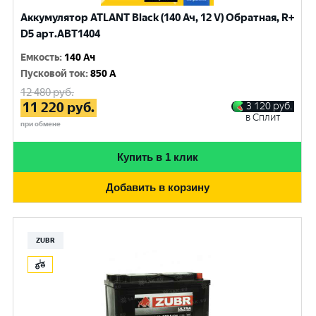
Аккумулятор ATLANT Black (140 Ач, 12 V) Обратная, R+
D5 арт.ABT1404
Емкость
:
140 Ач
Пусковой ток
:
850 A
12 480
руб.
11 220
руб.
3 120
руб.
в Сплит
при обмене
Купить в 1 клик
Добавить в корзину
ZUBR