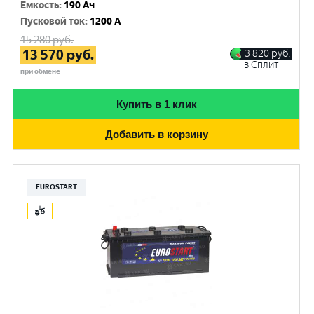
Емкость
:
190 Ач
Пусковой ток
:
1200 A
15 280
руб.
13 570
руб.
3 820
руб.
в Сплит
при обмене
Купить в 1 клик
Добавить в корзину
EUROSTART