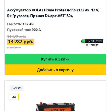
Аккумулятор VOLAT Prime Professional (132 Ач, 12 V)
R+ Грузовая, Прямая D4 арт.VST1324
Емкость
:
132 Ач
Пусковой ток
:
900 A
14 470
руб.
13 282
руб.
3 618
руб.
в Сплит
при обмене
Купить в 1 клик
Добавить в корзину
VOLAT