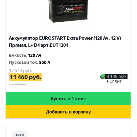
Аккумулятор EUROSTART Extra Power (120 Ач, 12 V)
Прямая, L+ D4 арт.EUT1201
Емкость
:
120 Ач
Пусковой ток
:
850 A
12 540
руб.
11 460
руб.
3 135
руб.
в Сплит
при обмене
Купить в 1 клик
Добавить в корзину
ZUBR