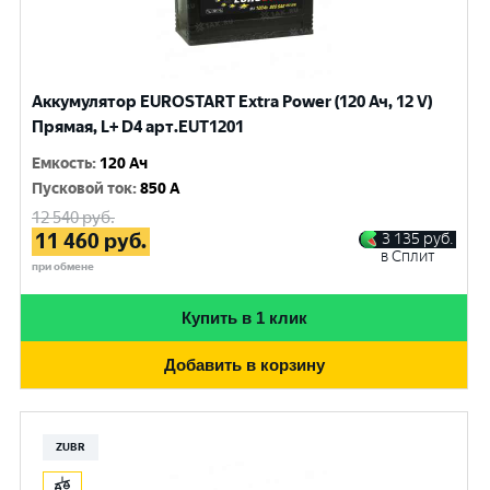
Аккумулятор EUROSTART Extra Power (120 Ач, 12 V)
Прямая, L+ D4 арт.EUT1201
Емкость
:
120 Ач
Пусковой ток
:
850 A
12 540
руб.
11 460
руб.
3 135
руб.
в Сплит
при обмене
Купить в 1 клик
Добавить в корзину
ZUBR