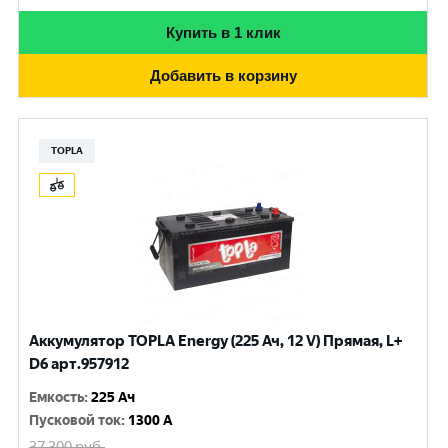
Купить в 1 клик
Добавить в корзину
TOPLA
Аккумулятор TOPLA Energy (225 Ач, 12 V) Прямая, L+
D6 арт.957912
Емкость
:
225 Ач
Пусковой ток
:
1300 A
37 300
руб.