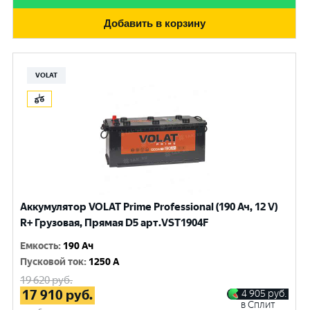
Добавить в корзину
VOLAT
Аккумулятор VOLAT Prime Professional (190 Ач, 12 V)
R+ Грузовая, Прямая D5 арт.VST1904F
Емкость
:
190 Ач
Пусковой ток
:
1250 A
19 620
руб.
17 910
руб.
4 905
руб.
в Сплит