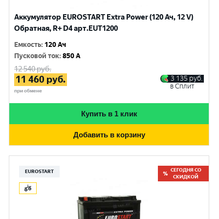
Аккумулятор EUROSTART Extra Power (120 Ач, 12 V)
Обратная, R+ D4 арт.EUT1200
Емкость
:
120 Ач
Пусковой ток
:
850 A
12 540
руб.
11 460
руб.
3 135
руб.
в Сплит
при обмене
Купить в 1 клик
Добавить в корзину
СЕГОДНЯ СО
EUROSTART
СКИДКОЙ