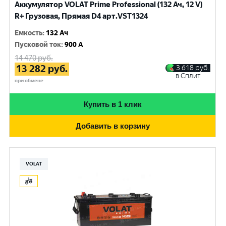
Аккумулятор VOLAT Prime Professional (132 Ач, 12 V)
R+ Грузовая, Прямая D4 арт.VST1324
Емкость
:
132 Ач
Пусковой ток
:
900 A
14 470
руб.
13 282
руб.
3 618
руб.
в Сплит
при обмене
Купить в 1 клик
Добавить в корзину
VOLAT