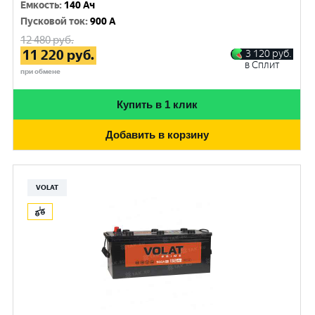
Емкость
:
140 Ач
Пусковой ток
:
900 A
12 480
руб.
11 220
руб.
3 120
руб.
в Сплит
при обмене
Купить в 1 клик
Добавить в корзину
VOLAT