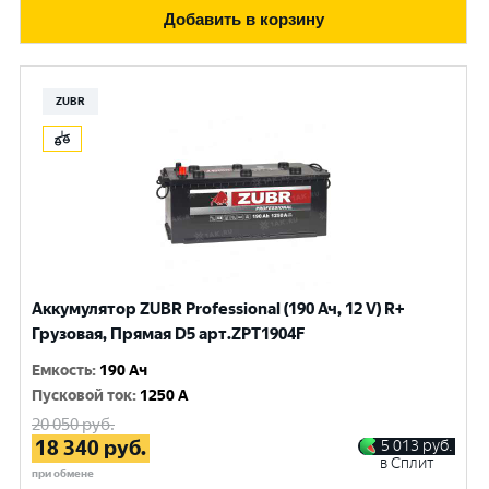
Добавить в корзину
ZUBR
Аккумулятор ZUBR Professional (190 Ач, 12 V) R+
Грузовая, Прямая D5 арт.ZPT1904F
Емкость
:
190 Ач
Пусковой ток
:
1250 A
20 050
руб.
18 340
руб.
5 013
руб.
в Сплит
при обмене