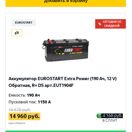
Добавить в корзину
СЕГОДНЯ СО
EUROSTART
СКИДКОЙ
Аккумулятор EUROSTART Extra Power (190 Ач, 12 V)
Обратная, R+ D5 арт.EUT1904F
Емкость
:
190 Ач
Пусковой ток
:
1150 A
16 670
руб.
14 960
руб.
4 168
руб.
в Сплит
при обмене