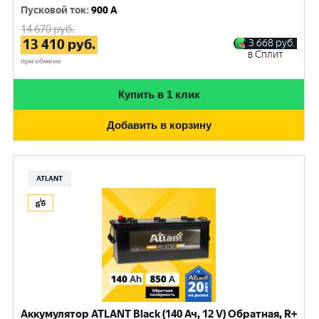
Пусковой ток
:
900 A
14 670
руб.
13 410
руб.
3 668
руб.
в Сплит
при обмене
Купить в 1 клик
Добавить в корзину
ATLANT
Аккумулятор ATLANT Black (140 Ач, 12 V) Обратная, R+