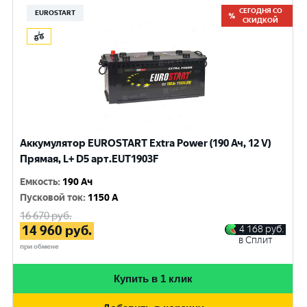
СЕГОДНЯ СО
EUROSTART
СКИДКОЙ
Аккумулятор EUROSTART Extra Power (190 Ач, 12 V)
Прямая, L+ D5 арт.EUT1903F
Емкость
:
190 Ач
Пусковой ток
:
1150 A
16 670
руб.
14 960
руб.
4 168
руб.
в Сплит
при обмене
Купить в 1 клик