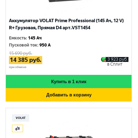
Аккумулятор VOLAT Prime Professional (145 Ач, 12 V)
R+ Грузовая, Прямая D4 арт.VST1454
Емкость
:
145 Ач
Пусковой ток
:
950 A
15 690
руб.
14 385
руб.
3 923
руб.
в Сплит
при обмене
Купить в 1 клик
Добавить в корзину
VOLAT