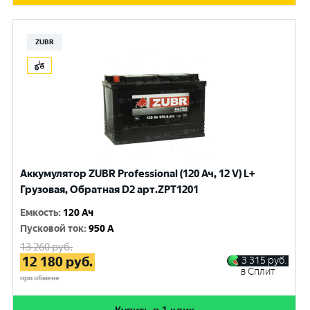
ZUBR
Аккумулятор ZUBR Professional (120 Ач, 12 V) L+
Грузовая, Обратная D2 арт.ZPT1201
Емкость
:
120 Ач
Пусковой ток
:
950 A
13 260
руб.
12 180
руб.
3 315
руб.
в Сплит
при обмене