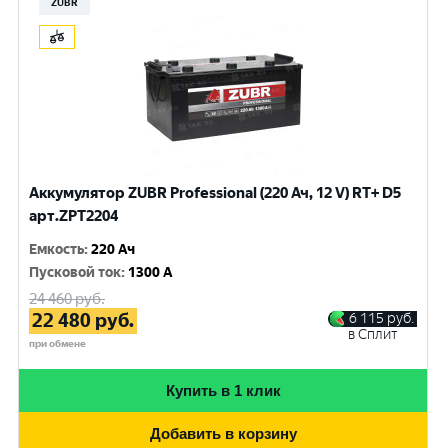
ZUBR
Аккумулятор ZUBR Professional (220 Ач, 12 V) RT+ D5
арт.ZPT2204
Емкость
:
220 Ач
Пусковой ток
:
1300 A
24 460
руб.
22 480
руб.
6 115
руб.
в Сплит
при обмене
Купить в 1 клик
Добавить в корзину