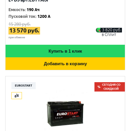
L+ D5 арт.EBT1903F
Емкость
:
190 Ач
Пусковой ток
:
1200 A
15 280
руб.
13 570
руб.
3 820
руб.
в Сплит
при обмене
Купить в 1 клик
Добавить в корзину
СЕГОДНЯ СО
EUROSTART
СКИДКОЙ