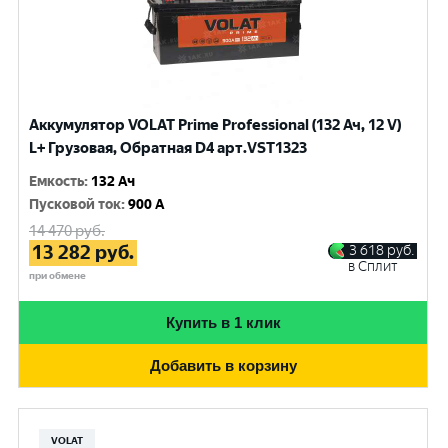
Аккумулятор VOLAT Prime Professional (132 Ач, 12 V)
L+ Грузовая, Обратная D4 арт.VST1323
Емкость
:
132 Ач
Пусковой ток
:
900 A
14 470
руб.
13 282
руб.
3 618
руб.
в Сплит
при обмене
Купить в 1 клик
Добавить в корзину
VOLAT