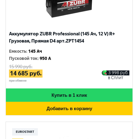
Аккумулятор ZUBR Professional (145 Ач, 12 V) R+
Грузовая, Прямая D4 арт.ZPT1454
Емкость
:
145 Ач
Пусковой ток
:
950 A
15 990
руб.
14 685
руб.
3 998
руб.
в Сплит
при обмене
Купить в 1 клик
Добавить в корзину
EUROSTART