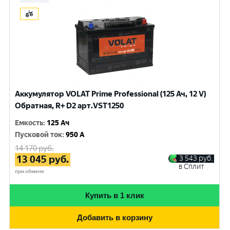
Аккумулятор VOLAT Prime Professional (125 Ач, 12 V)
Обратная, R+ D2 арт.VST1250
Емкость
:
125 Ач
Пусковой ток
:
950 A
14 170
руб.
13 045
руб.
3 543
руб.
в Сплит
при обмене
Купить в 1 клик
Добавить в корзину