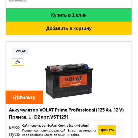
при обмене
Купить в 1 клик
Добавить в корзину
VOLAT
Фильтр
Аккумулятор VOLAT Prime Professional (125 Ач, 12 V)
Прямая, L+ D2 арт.VST1251
Сайт использует файлы Cookie (куки-файлы)
Емкость
:
125 Ач
Принять
Продолжая использовать сайт Вы соглашаетесь на
Пусковой ток
:
950 A
сбор данных о Вашем посещении сайта.