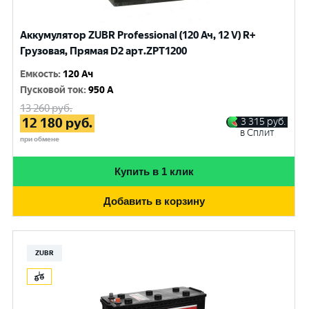
Аккумулятор ZUBR Professional (120 Ач, 12 V) R+
Грузовая, Прямая D2 арт.ZPT1200
Емкость
:
120 Ач
Пусковой ток
:
950 A
13 260
руб.
12 180
руб.
3 315
руб.
в Сплит
при обмене
Купить в 1 клик
Добавить в корзину
ZUBR