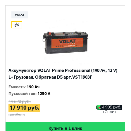
VOLAT
Аккумулятор VOLAT Prime Professional (190 Ач, 12 V)
L+ Грузовая, Обратная D5 арт.VST1903F
Емкость
:
190 Ач
Пусковой ток
:
1250 A
19 620
руб.
17 910
руб.
4 905
руб.
в Сплит
при обмене
Купить в 1 клик