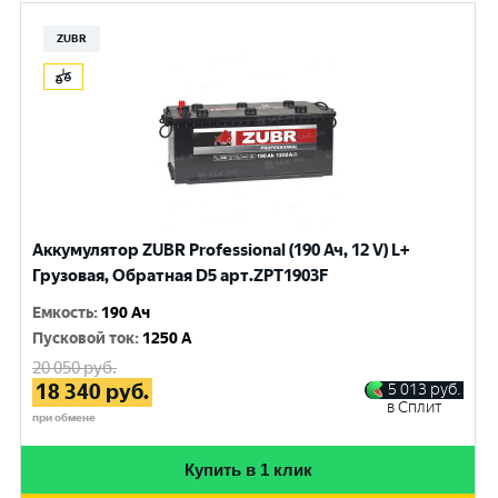
ZUBR
Аккумулятор ZUBR Professional (190 Ач, 12 V) L+
Грузовая, Обратная D5 арт.ZPT1903F
Емкость
:
190 Ач
Пусковой ток
:
1250 A
20 050
руб.
18 340
руб.
5 013
руб.
в Сплит
при обмене
Купить в 1 клик